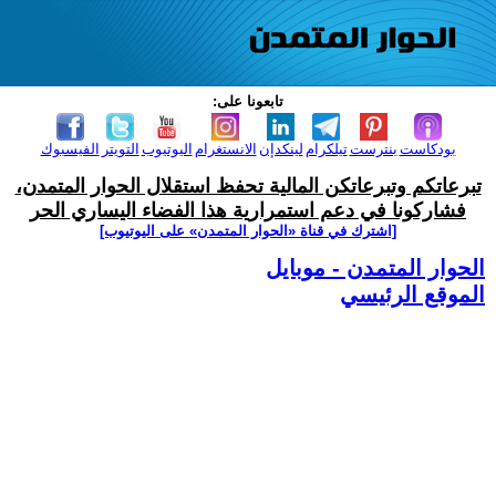
تابعونا على:
بودكاست
بنترست
تيلكرام
لينكدإن
الانستغرام
اليوتيوب
التويتر
الفيسبوك
تبرعاتكم وتبرعاتكن المالية تحفظ استقلال الحوار المتمدن،
فشاركونا في دعم استمرارية هذا الفضاء اليساري الحر
[اشترك في قناة ‫«الحوار المتمدن» على اليوتيوب]
الحوار المتمدن - موبايل
الموقع الرئيسي