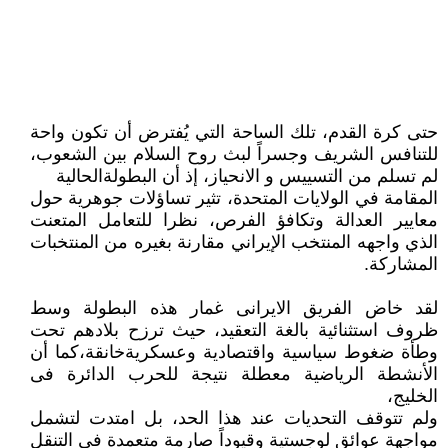
حتى كرة القدم، تلك الساحة التي يُفترض أن تكون واحة
للتنافس الشريف وجسراً لبث روح السلام بين الشعوب،
لم تسلم من التسييس و الانحياز، إذ أن البطولةالحالية
المقامة في الولايات المتحدة، تثير تساؤلات جوهرية حول
معايير العدالة وتكافؤ الفرص، نظرا للتعامل المتعنت
الذي واجهه المنتخب الإيراني مقارنة بغيره من المنتخبات
المشاركة.
لقد خاض الفريق الايرانى غمار هذه البطولة وسط
ظروف استثنائية بالغة التعقيد، حيث ترزح بلادهم تحت
وطأة ضغوط سياسية واقتصادية وعسكريةخانقة،كما أن
الأنشطة الرياضية معطلة نتيجة للحرب الدائرة فى
الخليج،
ولم تتوقف التحديات عند هذا الحد، بل امتدت لتشمل
مواجهة عوائق لوجستية وقيوداً صارمة متعمدة في التنقل