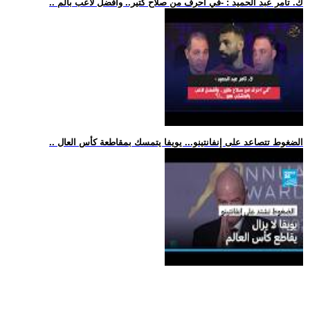
.. ك. تامر عبد الحميد : -في احرف من صلاح كتير.. وأفضل لاعب بالم
.. الضغوط تتصاعد على إنفانتينو... يويفا يتمسك بمقاطعة كأس العال