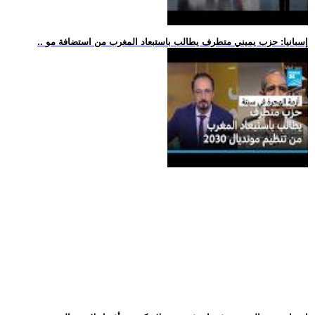
.. إسبانيا: حزب يميني متطرف يطالب باستبعاد المغرب من استضافة مو