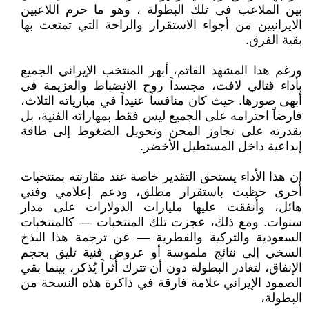
بين الملاعب فى تلك البطولة ، وهو ما حرم اللاعبين
الايرانيين من أجواء الاستقرار والراحة التي تمتعت بها
بقية الفرق.
ورغم هذا المشهد القاتم، أبهر المنتخب الإيراني الجميع
بأداء قتالي لافت، مجسداً روح الانضباط والعزيمة في
أبهى صورها. حيث كان منافساً عنيداً في مبارياته الثلاث،
فارضاً احترامه على الجميع ليس فقط بمهاراته الفنية، بل
بقدرته على تجاوز المحن وتحويل الضغوط إلى طاقة
إبداعية داخل المستطيل الأخضر.
إن هذا الأداء يستحق التقدير خاصة عند مقارنته بمنتخبات
أخرى حظيت باستقرار مطلق، ودعم إعلامي وفني
هائل، وأُنفقت عليها مليارات الدولارات على مدار
سنوات. ومع ذلك، عجزت تلك المنتخبات — كالمنتخبات
السعودية والتركية والقطرية — عن ترجمة هذا البذخ
السخي إلى نتائج ملموسة أو عروض فنية تليق بحجم
الإنفاق، لتغادر البطولة دون أن تترك أثراً يُذكر، بينما بقي
الصمود الإيراني علامة فارقة في ذاكرة هذه النسخة من
البطولة،