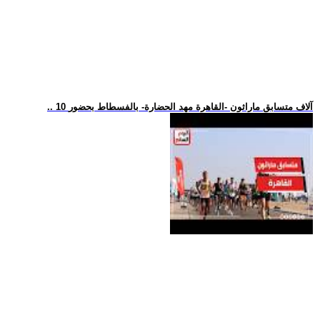
.. 10 آلاف متسابق ماراثون -القاهرة مهد الحضارة- بالفسطاط بحضور