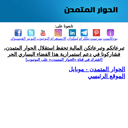
تابعونا على:
بودكاست
بنترست
تيلكرام
لينكدإن
الانستغرام
اليوتيوب
التويتر
الفيسبوك
تبرعاتكم وتبرعاتكن المالية تحفظ استقلال الحوار المتمدن،
فشاركونا في دعم استمرارية هذا الفضاء اليساري الحر
[اشترك في قناة ‫«الحوار المتمدن» على اليوتيوب]
الحوار المتمدن - موبايل
الموقع الرئيسي