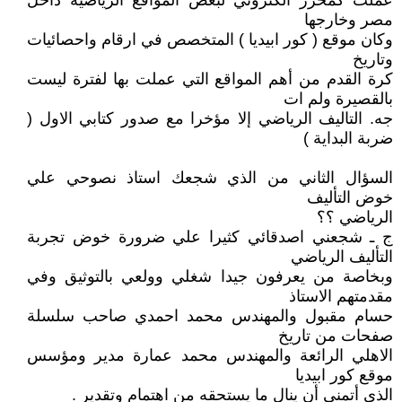
عملت كمحرر الكتروني لبعض المواقع الرياضية داخل
مصر وخارجها
وكان موقع ( كور ابيديا ) المتخصص في ارقام واحصائيات
وتاريخ
كرة القدم من أهم المواقع التي عملت بها لفترة ليست
بالقصيرة ولم ات
جه. التاليف الرياضي إلا مؤخرا مع صدور كتابي الاول (
ضربة البداية )
السؤال الثاني من الذي شجعك استاذ نصوحي علي
خوض التأليف
الرياضي ؟؟
ج ـ شجعني اصدقائي كثيرا علي ضرورة خوض تجربة
التأليف الرياضي
وبخاصة من يعرفون جيدا شغلي وولعي بالتوثيق وفي
مقدمتهم الاستاذ
حسام مقبول والمهندس محمد احمدي صاحب سلسلة
صفحات من تاريخ
الاهلي الرائعة والمهندس محمد عمارة مدير ومؤسس
موقع كور ابيديا
الذي أتمني أن ينال ما يستحقه من اهتمام وتقدير .