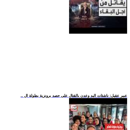
.. عبير عقيل: ناشئات اليد وعدن بالقتال على حصد برونزية بطولة ال