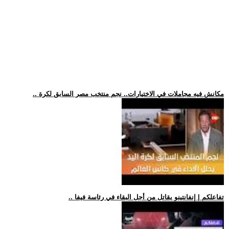
.. مكانش فيه مجاملات في الاختيارات.. نجم منتخب مصر السابق لكرة
.. تفاعلكم | إنفانتينو يقاتل من أجل البقاء في رئاسة فيفا