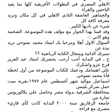
الاهلي المصري في البطولات الأفريقية كلها بما يفيد
الباحثين والقراء
والجماهير العاشقة النادي الاهلي في كل مكان وتريد
معرفة كافة كل
شيء عن ناديها الكبير .
وقد قمنا بهذا الحوار مع مؤلف هذه الموسوعة. الضخمة
وهو الاتي ::-
السؤال الاول أهلا ومرحبا بك استاذ محمد نصوحي نريد
نبذة عن
سيرتك الذاتية وبمجال الكتابة الرياضية ؟؟
ج ـ في البداية أحب أرحب بحضرتك استاذ عبد العزيز
فرج عزو واشكرك
علي اهتمامك ودعمك للكتاب الموسوعة من أول لحظة
فأنا محمد نصوحي
اسماعيل مواليد شهر أغسطس عام ١٩٧٧:بقرية ميت
حمل بمركز بليبس
بمحافظة الشرقية بدولة مصر وحاصل علي بكالوريوس
تجارة من
جامعة الزقازيق سنة ٢٠٠٠ البداية كانت كأي قاريء
مصري مع قراءة