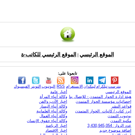
الموقع الرئيسي
الموقع الرئيسي للكاتب-ة
|
تابعونا على:
بنترست
تيلكرام
لينكدإن
الانستغرام
RSS
اليوتيوب
التويتر
الفيسبوك
الموقع الرئيسي
أخبار عامة
هيئة ادارة الحوار المتمدن - للإتصال بنا
وكالة أنباء المرأة
إحصائيات مؤسسة الحوار المتمدن
اخبار الأدب والفن
قواعد النشر
وكالة أنباء اليسار
ابرز كتاب / كاتبات الحوار المتمدن
وكالة أنباء العلمانية
يوتيوب التمدن
وكالة أنباء العمال
مكتبة التمدن
وكالة أنباء حقوق الإنسان
عدد الزوار: 3,430,945,054
اخبار الرياضة
اضافة موضوع جديد
اخبار الاقتصاد