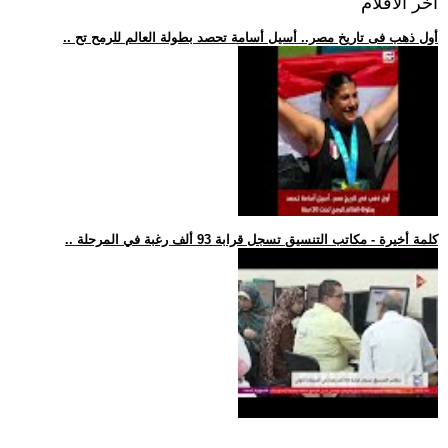
اخر الافلام
.. أول ذهب فى تاريخ مصر.. أسيل أسامة تحصد بطولة العالم للرمح تح
.. كلمة أخيرة - مكاتب التنسيق تسجل قرابة 93 ألف رغبة في المرحلة