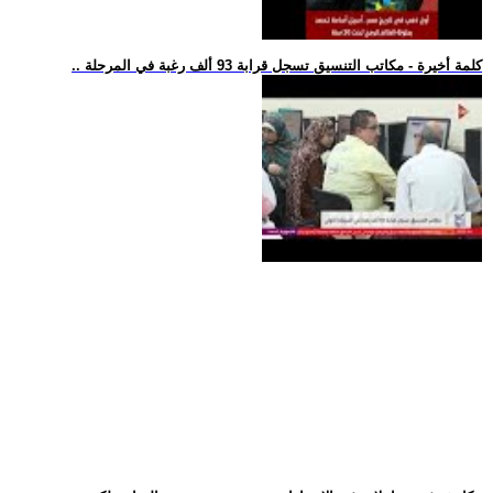
.. كلمة أخيرة - مكاتب التنسيق تسجل قرابة 93 ألف رغبة في المرحلة