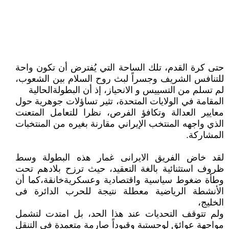
حتى كرة القدم، تلك الساحة التي يُفترض أن تكون واحة
للتنافس الشريف وجسراً لبث روح السلام بين الشعوب،
لم تسلم من التسييس و الانحياز، إذ أن البطولةالحالية
المقامة في الولايات المتحدة، تثير تساؤلات جوهرية حول
معايير العدالة وتكافؤ الفرص، نظرا للتعامل المتعنت
الذي واجهه المنتخب الإيراني مقارنة بغيره من المنتخبات
المشاركة.
لقد خاض الفريق الايرانى غمار هذه البطولة وسط
ظروف استثنائية بالغة التعقيد، حيث ترزح بلادهم تحت
وطأة ضغوط سياسية واقتصادية وعسكريةخانقة،كما أن
الأنشطة الرياضية معطلة نتيجة للحرب الدائرة فى
الخليج،
ولم تتوقف التحديات عند هذا الحد، بل امتدت لتشمل
مواجهة عوائق لوجستية وقيوداً صارمة متعمدة في التنقل