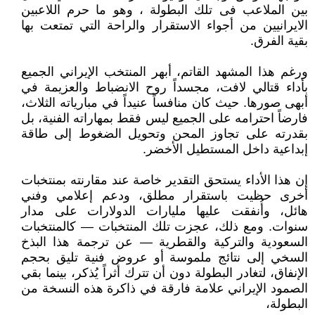
بين الملاعب فى تلك البطولة ، وهو ما حرم اللاعبين
الايرانيين من أجواء الاستقرار والراحة التي تمتعت بها
بقية الفرق.
ورغم هذا المشهد القاتم، أبهر المنتخب الإيراني الجميع
بأداء قتالي لافت، مجسداً روح الانضباط والعزيمة في
أبهى صورها. حيث كان منافساً عنيداً في مبارياته الثلاث،
فارضاً احترامه على الجميع ليس فقط بمهاراته الفنية، بل
بقدرته على تجاوز المحن وتحويل الضغوط إلى طاقة
إبداعية داخل المستطيل الأخضر.
إن هذا الأداء يستحق التقدير خاصة عند مقارنته بمنتخبات
أخرى حظيت باستقرار مطلق، ودعم إعلامي وفني
هائل، وأُنفقت عليها مليارات الدولارات على مدار
سنوات. ومع ذلك، عجزت تلك المنتخبات — كالمنتخبات
السعودية والتركية والقطرية — عن ترجمة هذا البذخ
السخي إلى نتائج ملموسة أو عروض فنية تليق بحجم
الإنفاق، لتغادر البطولة دون أن تترك أثراً يُذكر، بينما بقي
الصمود الإيراني علامة فارقة في ذاكرة هذه النسخة من
البطولة،