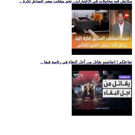
.. مكانش فيه مجاملات في الاختيارات.. نجم منتخب مصر السابق لكرة
.. تفاعلكم | إنفانتينو يقاتل من أجل البقاء في رئاسة فيفا