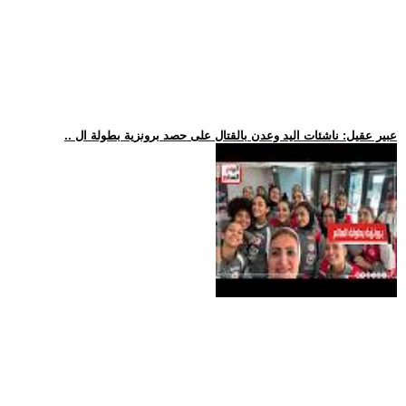
.. عبير عقيل: ناشئات اليد وعدن بالقتال على حصد برونزية بطولة ال