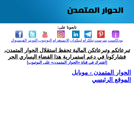
تابعونا على:
بودكاست
بنترست
تيلكرام
لينكدإن
الانستغرام
اليوتيوب
التويتر
الفيسبوك
تبرعاتكم وتبرعاتكن المالية تحفظ استقلال الحوار المتمدن،
فشاركونا في دعم استمرارية هذا الفضاء اليساري الحر
[اشترك في قناة ‫«الحوار المتمدن» على اليوتيوب]
الحوار المتمدن - موبايل
الموقع الرئيسي