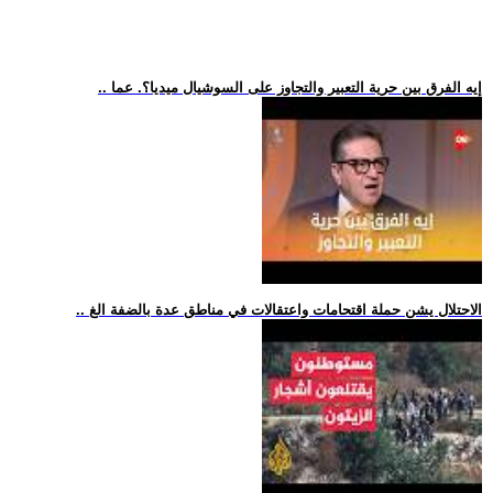
.. إيه الفرق بين حرية التعبير والتجاوز على السوشيال ميديا؟. عما
.. الاحتلال يشن حملة اقتحامات واعتقالات في مناطق عدة بالضفة الغ