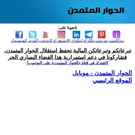
تابعونا على:
بودكاست
بنترست
تيلكرام
لينكدإن
الانستغرام
اليوتيوب
التويتر
الفيسبوك
تبرعاتكم وتبرعاتكن المالية تحفظ استقلال الحوار المتمدن،
فشاركونا في دعم استمرارية هذا الفضاء اليساري الحر
[اشترك في قناة ‫«الحوار المتمدن» على اليوتيوب]
الحوار المتمدن - موبايل
الموقع الرئيسي