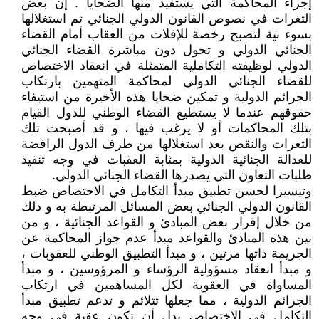
إجراء المحاكمة التي يستفيد منها الضحايا . إن بعض
الثغرات في نصوص القانون الدولي الجنائي تم استغلالها
بسوء نية لتصبح رخصة للإفلات من العقاب أمام القضاء
الجنائي الدولي و تحول دون مباشرة القضاء الجنائي
الدولي لوظيفته التكاملية المتمثلة في انعقاد الاختصاص
للقضاء الجنائي الدولي لمحاكمة المتهمين بارتكاب
الجرائم الدولية و تمكين ضحايا هذه الأخيرة من استيفاء
حقوقهم عندما لا يستطيع القضاء الوطني للدول القيام
بتلك المحاكمات أو لا يرغب فيها ، و قد أصبحت تلك
الثغرات والنقص بعد استغلالها من طرف الدول الرافضة
للعدالة الجنائية الدولية بمثابة العقبات في وجه تنفيذ
طلبات التعاون التي يصدرها القضاء الجنائي الدولي.
وتيسيرا لحسن تطبيق مبدأ التكامل في الاختصاص ضبط
القانون الدولي الجنائي بعض المسائل المرتبطة به و ذلك
من خلال إقرار بعض المبادئ و القواعد الجنائية ، و من
بين هذه المبادئ والقواعد مبدأ عدم جواز المحاكمة عن
الجريمة ذاتها مرتين ، و مبدأ التطبيق الوطني للعقوبات ،
و مبدأ انعقاد مسؤولية الرؤساء و المرؤوسين ، و مبدأ
المساواة في العقوبة لكل المساهمين في ارتكاب
الجرائم الدولية ، مما جعلها تتلائم و تدعم تطبيق مبدأ
التكامل في الاختصاص بدل أن تكون عقبة في وجه