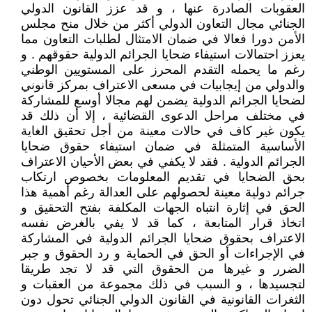
العقوبات الصادرة عنها ، و قد عزز القانون الدولي
الجنائي مجال التعاون الدولي أكثر من خلال منح مجلس
الأمن دورا فعالا في ضمان الامتثال لطلبات التعاون مما
يعزز احتمالات استيفاء ضحايا الجرائم الدولية حقوقهم . و
رغم ما يحمله التقدم المحرز على المستويين الوطني
والدولي من إيجابيات في مسعى الاعتراف بمركز قانوني
لضحايا الجرائم الدولية يضمن لهم مجالا أوسع للمشاركة
في مختلف مراحل الدعوى القضائية ، إلا أن ذلك قد
يكون غير كاف في حالات معينة من أجل تحقيق الغاية
الأساسية المتمثلة في ضمان استيفاء حقوق ضحايا
الجرائم الدولية . فقد لا يكفي في بعض الأحيان الاعتراف
بحق الضحايا في تقديم المعلومات بخصوص ارتكاب
جرائم دولية معينة لحصولهم على العدالة رغم أهمية هذا
الحق في إثارة انتباه الجهات المكلفة بفتح التحقيق و
اتخاذ قرار المتابعة ، كما قد لا يفي بالغرض نفسه
الاعتراف بحقوق ضحايا الجرائم الدولية في المشاركة
في الإجراءات أو الحق في الحماية و رد الحقوق و جبر
الضرر و غيرها من الحقوق التي قد لا تجد طريقا
لتجسيدها ، و السبب في ذلك مجموعة من العقبات و
الثغرات القانونية في القانون الدولي الجنائي تحول دون