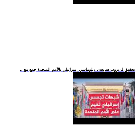
.. تحقيق لـ-دروب سايت-: دبلوماسي إسرائيلي بالأمم المتحدة جمع مع