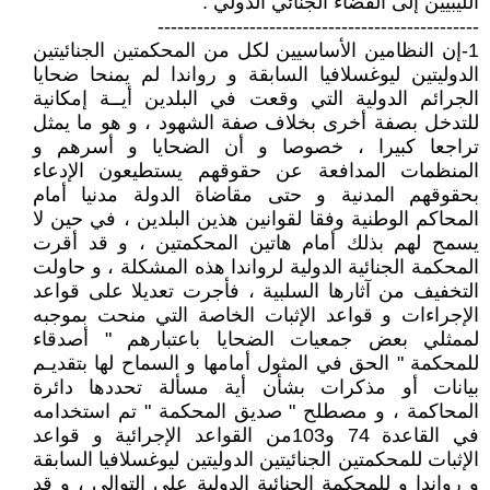
الليبيين إلى القضاء الجنائي الدولي .
-------------------------------------------------
1-إن النظامين الأساسيين لكل من المحكمتين الجنائيتين
الدوليتين ليوغسلافيا السابقة و رواندا لم يمنحا ضحايا
الجرائم الدولية التي وقعت في البلدين أيــة إمكانية
للتدخل بصفة أخرى بخلاف صفة الشهود ، و هو ما يمثل
تراجعا كبيرا ، خصوصا و أن الضحايا و أسرهم و
المنظمات المدافعة عن حقوقهم يستطيعون الإدعاء
بحقوقهم المدنية و حتى مقاضاة الدولة مدنيا أمام
المحاكم الوطنية وفقا لقوانين هذين البلدين ، في حين لا
يسمح لهم بذلك أمام هاتين المحكمتين ، و قد أقرت
المحكمة الجنائية الدولية لرواندا هذه المشكلة ، و حاولت
التخفيف من آثارها السلبية ، فأجرت تعديلا على قواعد
الإجراءات و قواعد الإثبات الخاصة التي منحت بموجبه
لممثلي بعض جمعيات الضحايا باعتبارهم " أصدقاء
للمحكمة " الحق في المثول أمامها و السماح لها بتقديـم
بيانات أو مذكرات بشأن أية مسألة تحددها دائرة
المحاكمة ، و مصطلح " صديق المحكمة " تم استخدامه
في القاعدة 74 و103من القواعد الإجرائية و قواعد
الإثبات للمحكمتين الجنائيتين الدوليتين ليوغسلافيا السابقة
و رواندا و للمحكمة الجنائية الدولية على التوالي ، و قد