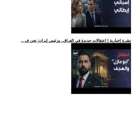
.. نشرة إخبارية | اعتقالات جديدة في العراق.. ورئيس إيران: نحن ف