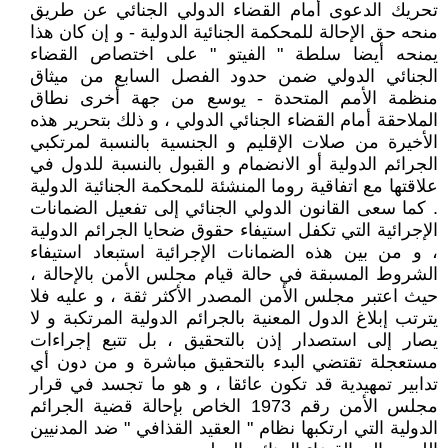
تحريك الدعوى أمام القضاء الدولي الجنائي عن طريق
منحه حق الإحالة للمحكمة الجنائية الدولية - و إن كان هذا
يمنحه أيضا سلطة " الفيتو " على اختصاص القضاء
الجنائي الدولي ضمن حدود الفصل السابع من ميثاق
منظمة الأمم المتحدة - يوسع من جهة أخرى نطاق
الملاحقة أمام القضاء الجنائي الدولي ، و ذلك بتحرير هذه
الأخيرة من صلات الإقليم و الجنسية بالنسبة لمرتكبي
الجرائم الدولية أو الانضمام و القبول بالنسبة للدول في
علاقتها مع اتفاقية روما المنشئة للمحكمة الجنائية الدولية
. كما سعى القانون الدولي الجنائي إلى تفعيل الضمانات
الإجرائية التي تكفل استيفاء حقوق ضحايا الجرائم الدولية
، و من بين هذه الضمانات الإجرائية استبعاد استيفاء
الشروط المسبقة في حالة قيام مجلس الأمن بالإحالة ،
حيث اعتبر مجلس الأمن المصدر الأكثر ثقة ، و عليه فلا
يترتب إبلاغ الدول المعنية بالجرائم الدولية المرتكبة و لا
يصار إلى استصدار إذن بالتحقيق ، بل تتبع إجراءات
مستعجلة تقتضي البدء بالتحقيق مباشرة و من دون أي
تدابير تمهيدية قد تكون عائقا ، و هو ما تجسد في قرار
مجلس الأمن رقم 1973 الخاص بإحالة قضية الجرائم
الدولية التي ارتكبها نظام " العقيد القذافي " ضد المدنيين