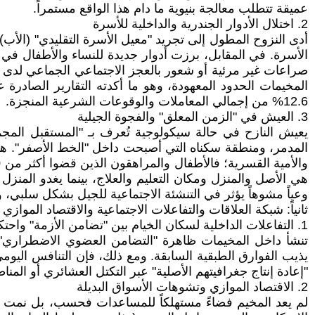
عميقة تتطلب معالجة بنيوية ما دام هذا الواقع مستمراً.
2. اختلال الأدوار الجندرية والداخلية للأسرة
أدى النزوح المطول إلى تجريد "معيل الأسرة التقليدي" (الأب) 
الأسرة. في المقابل، برزت أدوار جديدة للنساء والأطفال في تأم
صراعات غير مرئية أو شعور بالعجز الاجتماعي الجماعي لدى ال
المخيمات الحدود المعهودة، وهو ما أكدته التقارير الصاد
12.6% من إجمالي المعاملات والوقوعات الشرعية المنجزة.
3. العيش في "الزمن المعلق" والفجوة الجيلية
يعيش النازح في حالة سيكولوجية تُعرف بـ "المستقبل المج
المدمر، ومنطقة سكناه التي أصبحت داخل "الخط الأصفر". هذا "ا
هي الأصل والمنزل ومكان التعليم والعلاج، بينما يغدو المنزل 
وعياً مشوهاً يؤثر في التنشئة الاجتماعية للجيل بشكل سلبي، 
ثانياً: شبكة العلاقات والتفاعلات الاجتماعية والاقتصاد الموازي
1. التفاعلات الداخلية لسكان الخيام بين "تضامن الأزمة" واحتكاك المساحة
تنشأ داخل المخيمات ظاهرة "التضامن العضوي الاضطراري"؛ 
يذيب الفوارق الطبقية السابقة. ومع ذلك، فإن التنافس اليوم
"إعادة إنتاج جغرافيتهم الأصلية" عبر التكتل العشائري أو المنا
2. الاقتصاد الموازي وتشوهات الأسواق البديلة
لم يعد المخيم فضاءً مستهلكاً للمساعدات فحسب، بل نمت ف