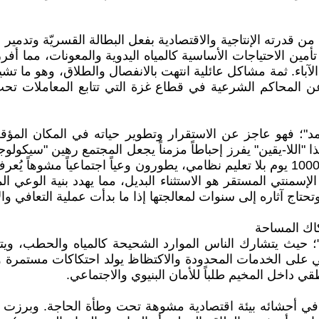
من قدرته الإنتاجية والاقتصادية بفعل البطالة القسريّة وتدمير
ين الاحتياجات الأساسية كالمياه اليدوية والمعونات، مما أفرز ت
آباء. ثمة مشاكل عائلية انتهت بالانفصال والطلاق، وهو ما تش
رة عن المحاكم الشرعية في قطاع غزة التي تتابع المعاملات
مد"؛ فهو عاجز عن الاستقرار وتطوير حياته في المكان المؤ
للا-يقين" يفرز إحباطاً مزمناً يجعل المجتمع رهين "سيكولوجية
والأمية القسرية؛ فالأطفال والمراهقون الذين قضوا أكثر من 1000 يوم بلا تعليم نظامي، يط
الإسمنتي المستقر هو الاستثناء البديل، مما يهدد بنية الوعي ا
وتحتاج آثاره إلى سنوات لمعالجتها إذا ما بدأت عملية التعافي 
حيث يتشارك الناس الموارد الشحيحة كالمياه والحطب، ويتق
ي على الخدمات المحدودة والاكتظاظ يولد احتكاكات مستمرة ونز
طقي داخل المخيم طلباً للأمان البنيوي والاجتماعي.
ي أحشائه بيئة اقتصادية مشوهة تحت وطأة الحاجة. وبرزت ط