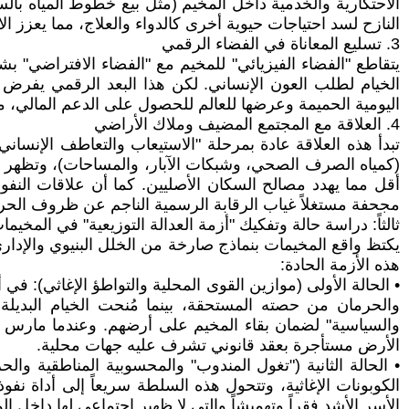
الاحتكارية والخدمية داخل المخيم (مثل بيع خطوط المياه بالساع
النازح لسد احتياجات حيوية أخرى كالدواء والعلاج، مما يعزز ال
3. تسليع المعاناة في الفضاء الرقمي
يتقاطع "الفضاء الفيزيائي" للمخيم مع "الفضاء الافتراضي"
الخيام لطلب العون الإنساني. لكن هذا البعد الرقمي يفرض 
اليومية الحميمة وعرضها للعالم للحصول على الدعم المالي، مم
4. العلاقة مع المجتمع المضيف وملاك الأراضي
تبدأ هذه العلاقة عادة بمرحلة "الاستيعاب والتعاطف الإنسان
(كمياه الصرف الصحي، وشبكات الآبار، والمساحات)، وتظهر نقا
أقل مما يهدد مصالح السكان الأصليين. كما أن علاقات النف
مجحفة مستغلاً غياب الرقابة الرسمية الناجم عن ظروف الح
ثالثاً: دراسة حالة وتفكيك "أزمة العدالة التوزيعية" في المخيما
يكتظ واقع المخيمات بنماذج صارخة من الخلل البنيوي والإدار
هذه الأزمة الحادة:
• الحالة الأولى (موازين القوى المحلية والتواطؤ الإغاثي): 
والحرمان من حصته المستحقة، بينما مُنحت الخيام البديلة
والسياسية" لضمان بقاء المخيم على أرضهم. وعندما مارس الن
الأرض مستأجرة بعقد قانوني تشرف عليه جهات محلية.
• الحالة الثانية ("تغول المندوب" والمحسوبية المناطقية و
الكوبونات الإغاثية، وتتحول هذه السلطة سريعاً إلى أداة نف
الأسر الأشد فقراً وتهميشاً والتي لا ظهير اجتماعي لها داخل ا