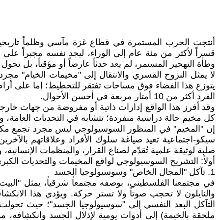
أنتجت الحرب المستمرة في قطاع غزة مآسي وظلماً تاريخياً ب
وطأة التهجير المستمر، لم يعد حدثاً عارضاً أو مؤقتاً، بل تح
لا يمثل النزوح القسري والانتقال إلى "مخيمات الخيام" مج
يتوزع هذا الفضاء فوق مساحات تفتقر للتخطيط؛ إما على أراضٍ 
الفرد أكثر من 10 أمتار مربعة في أحسن الأحوال.
وقد أفرز هذا الواقع إدارات ذاتية أو مفروضة من جهات خارجية
كل مخيم حالة دراسية منفردة؛ تتشابه في التحديات العامة، وت
إن "المخيم" في المنظور السوسيولوجي ليس مجرد تجمع مكاني 
سيكو-اجتماعية تعيد صياغة سلوك الأفراد وعلاقاتهم بالآخري
صلبة لوثيقة علمية تُقدّم لصناع القرار، والمنظمات الإنسانية،
أولاً: التشريح السوسيولوجي لواقع المخيمات والتحديات الكبر
1. تآكل "المجال الخاص" وسوسيولوجيا الجسد
في مجتمعنا الفلسطيني، بوصفه مجتمعاً شرقياً، يمثل "البيت" ا
والنايلون لا تحجب صوتاً ولا تستر حركة. ويؤدي هذا الانك
التآكل البعد النفسي إلى "سوسيولوجيا الجسد"؛ حيث تحولت ا
ملحقة بالخيمة) إلى أدوات يومية لإذلال الجسد وانكشافه، مم