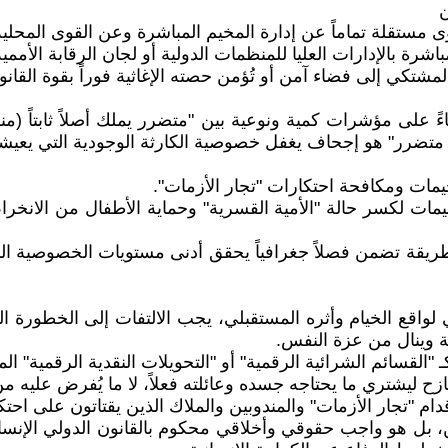
وى مستقلة تماماً عن إدارة المخيم المباشرة وعن القوى المحلية
 بالإدارات العليا للمنظمات الدولية أو لجان الرقابة الأممية
لمشتكي إلى فضاء آمن أو تُؤمن حصته الإغاثية فوراً بقوة القان
ً على مؤشرات كمية ونوعية بين "متضرر يملك أصلاً ثابتاً (م
ع متضرر" هو إجحاف يغفل خصوصية الكارثة الوجودية التي يعيشها
يمات ومكافحة احتكارات "تجار الأزمات".
يمات لكسر حالة "الأمية القسرية" وحماية الأطفال من الانخر
ريقة تضمن فصلاً جغرافياً يحقق أدنى مستويات الخصوصية ال
اقع الخيام وأثره المستقبلي، يجب الالتفات إلى الخطورة الك
دية وينال من عزة النفس.
ـ "القسائم الشرائية الرقمية" أو "التحويلات النقدية الرقمية" 
فين، بل هو واجب حقوقي وأخلاقي محكوم بالقانون الدولي الإنس