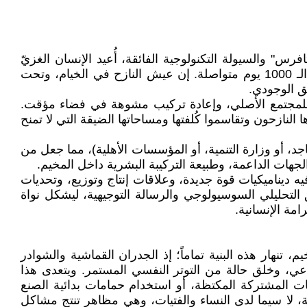
 والسيولة التكنولوجية الفائقة، أُعيد الإنسان الغزيّ
قسراً لأكثر من مئة عام إلى الوراء، ليجد نفسه مجبراً على استخدام أدوات ومساكن بدائية لفترات زمنية ممتدة تجاوزت الـ 1000 يوم متواصلة. إن عيش النازح في الخيام، وتحت
لق الوجودي.
" للمجتمع الأصلي، وإعادة تركيب مشوهة في فضاء مؤقت.
نازحون وتقاسموا كُلفتها ومساحاتها الضيقة التي لا تمنح
د، أو وزارة التنمية، أو المؤسسات الأهلية)، مما جعل من
جهات الداعمة، وطبيعة التركيبة البشرية داخل المخيم.
ديناميكيات قوة جديدة، وعلاقات إنتاج وتوزيع، وتحديات
التحليلي السوسيولوجي والرسالة التوجيهية، ليشكل نواة
امة الإنسانية.
 تنهار هذه البنية تماماً؛ إذ الجدران القماشية والشوادر
عي، وخلق حالة من التوتر النفسي المستمر. ويتعدى هذا
مات المشتركة المكتظة، أو استخدام حمامات بدائية الصنع
ية، لا سيما لدى النساء والفتيات، وهي مظاهر تنتج مشاكل