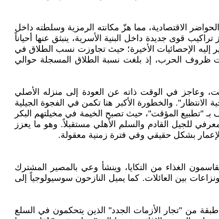
 الحواضر الاقتصادية، مما هزّ مكانته الرمزية وسلطته داخل
راكيب قوى جديدة داخل البنية الأسرية، ينبثق عنها أحياناً
ير إليه الإحصائيات الأخيرة؛ حيث تجاوزت نسب الطلاق في
 تحت ظروف الحرب، إذ بلغت نسبة الطلاق المسجلة حوالي
قت، وعاجز في الوقت ذاته عن العودة إلى منزله الأصلي
 الانتظار". والخطورة الأكبر هنا تكمن في الفجوة الجيلية
ورون وعياً اجتماعياً مشوهاً يُعرف بـ "تطبيع المؤقت"، حيث تصبح الخيمة في مخيلتهم البكر
لمعرفي للجيل القادم والسلم الأهلي مستقبلاً. وهو ما يعزز
والإعمار بشكل حقيقي وفي فترة زمنية معقولة.
اسمون الغذاء من التكايا، وينشأ وعي بالمصير المشترك
اعات بين العائلات. كما يميل النازحون سوسيولوجياً إلى
بقة من "تجار الأزمات الجدد" الذين يتحكمون في السلع