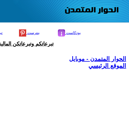
بودكاست
بنترست
تي
تبرعاتكم وتبرعاتكن المال
الحوار المتمدن - موبايل
الموقع الرئيسي