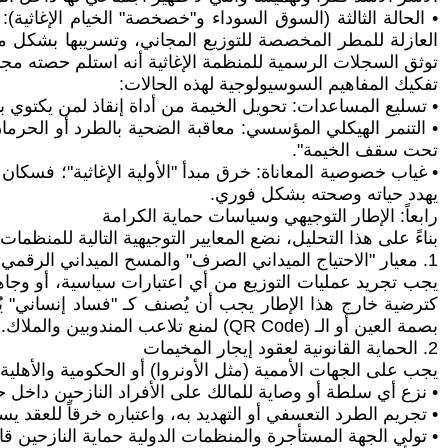
• الحالة الثالثة (السوق السوداء و"خصخصة" الخيام الإغاثية
العازلة للمطر المخصصة للتوزيع المجاني، وتسريبها بشكل منظ
توثق السجلات الرسمية للمنظمة الإغاثية أنه استلم حصته مجانا
تفكيك المفاهيم السوسيولوجية لهذه الحالات:
• تسليع المساعدات: تحويل الخيمة من أداة إنقاذ لمن يكتوي
• التنمر الهيكلي المؤسسي: معاقبة الضحية بالطرد أو الحرما
تحت سقف الخيمة".
• غياب خصوصية المعاناة: خرق مبدأ "الأولية الإغاثية"؛ فسكان ا
يهدد حياته وصحته بشكل فوري.
رابعاً: الإطار التوجيهي وسياسات حماية الكرامة
بناءً على هذا التحليل، نضع المعايير التوجيهية التالية للمنظما
1. معيار "الاحتياج الميداني الصرف" والمسح الميداني الرقمي
يجب تجريد عمليات التوزيع من أي اعتبارات سياسية، أو وجاهية
كترضية خارج هذا الإطار يجب أن يُصنف كـ "فساد إنساني" يُ
بصمة العين أو الـ (QR Code) لمنع تلاعب المندوبين والملاك.
2. الحماية القانونية لعقود إيجار المخيمات
يجب على الجهات الأممية (مثل الأونروا) أو الحكومية والأهلية
• نزع أي سلطة أو وصاية للمالك على الأفراد النازحين داخل 
• تجريم الطرد التعسفي أو التهديد به، واعتباره خرقاً للعقد 
• تولي الجهة المستأجرة والمنظمات الدولية حماية النازحين قانون