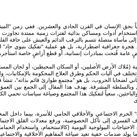
حق الإنسان في القرن الحادي والعشرين. ففي زمن "الميتافرس"
ول إلى مأساة متصلة تتسم بالترقب الدائم والعيش على حافة الق
رد هجرة جغرافية اضطرارية، بل هو عملية "تفكيك بنيوي حاد
عامة فُتحت بمبادرات إنسانية، أو قطع أراضٍ خاصة استأجرها ال
 (مُلاك الأرض الأصليين، أو السكان المحيطين، أو لجان المساج
ختلف في آليات الحكم وطرق العلاج المحكومة بالإمكانيات، وال
لضحايا الحروب، بل هو "مجتمع طوارئ قائم بذاته"، تنشأ فيه 
ن وبالسلطة المشرفة. يهدف هذا المقال إلى الجمع بين العمق 
 والباحثين، سعياً لتفكيك هذا المجتمع وصياغة سياسات تحمي الكر
ى
لحرم الاجتماعي والأخلاقي الحامي للأسرة، بينما داخل المخيم،
شاف القسري إلى تآكل الخصوصية، ورفع معدلات القلق الاجتما
لاحتياجات البيولوجية اليومية (كالاستحمام، واستخدام الحما
ا يولد صدمات خفية تعيد صياغة المفاهيم الأخلاقية والاجتماع