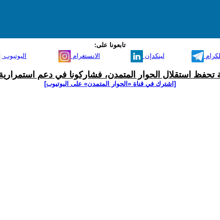
تابعونا على:
لكرام
لينكدإن
الانستغرام
اليوتيوب
ية تحفظ استقلال الحوار المتمدن، فشاركونا في دعم استمرارية 
[اشترك في قناة ‫«الحوار المتمدن» على اليوتيوب]