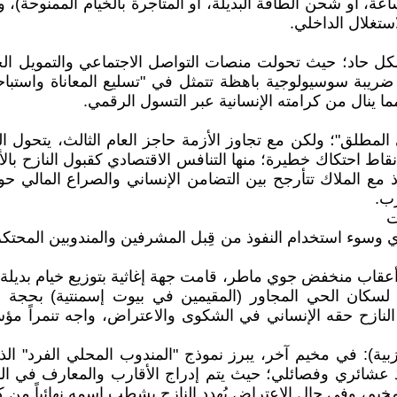
ة، أو شحن الطاقة البديلة، أو المتاجرة بالخيام الممنوحة)، وت
استغلال الداخلي.
 بشكل حاد؛ حيث تحولت منصات التواصل الاجتماعي والتمويل ا
ضريبة سوسيولوجية باهظة تتمثل في "تسليع المعاناة واستباح
ا ينال من كرامته الإنسانية عبر التسول الرقمي.
ي المطلق"؛ ولكن مع تجاوز الأزمة حاجز العام الثالث، يتحول 
ط احتكاك خطيرة؛ منها التنافس الاقتصادي كقبول النازح بالأس
وذ مع الملاك تتأرجح بين التضامن الإنساني والصراع المالي
رب.
ت
ي وسوء استخدام النفوذ من قِبل المشرفين والمندوبين المحتك
في أعقاب منخفض جوي ماطر، قامت جهة إغاثية بتوزيع خيام بديلة
 لسكان الحي المجاور (المقيمين في بيوت إسمنتية) بحجة أ
ازح حقه الإنساني في الشكوى والاعتراض، واجه تنمراً مؤسسيا
الحزبية): في مخيم آخر، يبرز نموذج "المندوب المحلي الفرد"
وذ عشائري وفصائلي؛ حيث يتم إدراج الأقارب والمعارف في القو
لمخيم، وفي حال الاعتراض يُهدد النازح بشطب اسمه نهائياً من ك