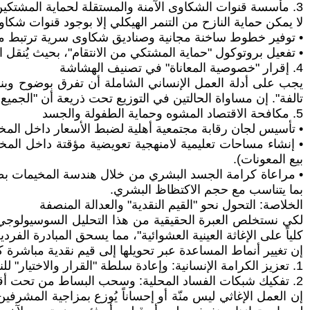
3. مأسسة قنوات الشكاوى الآمنة والمستقلة لحماية المشتكين
لا يمكن حماية النازح من التنمر الهيكلي إلا بوجود قنوات شكا
• توفير خطوط ساخنة مجانية وصناديق شكاوى سرية ترتبط مباشرة
• تفعيل بروتوكول "حماية المشتكي من الانتقام"، بحيث يُنقل ا
4. إقرار "خصوصية المعاناة" في تصنيف الهشاشة
يجب على أدلة العمل الإنساني الشاملة أن تفرق بوضوح وبناء
تالفة". إن مساواة الحالتين في التوزيع تحت ذريعة أن "الجمي
5. مكافحة الاقتصاد المشوه وحماية الطفولة والجسد
• تأسيس لجان رقابة مجتمعية أهلية لضبط الأسعار داخل المخ
• إنشاء مساحات تعليمية لامنهجية تعويضية مؤقتة داخل المخ
بيع المعونات).
• مراعاة كرامة الجسد البشري من خلال هندسة المخيمات بط
بما يتناسب مع حجم الاكتظاظ البشري.
الخلاصة: التحول نحو "القيم النقدية" والعدالة المنصفة
لكي نستخلص العبرة الحقيقية من هذا التحليل السوسيولوجي لو
كلياً على الإغاثة العينية العشوائية"، مما يسحق المبادرة الفر
إن تغيير أنماط المساعدة عبر تحويلها إلى قيم نقدية مباشرة ك
1. تعزيز الكرامة الإنسانية: وإعادة سلطة "القرار والاختيار" للنازح ليشتري ما يحتاجه جسده وعائلته فعلاً، لا ما يُفرض عليه من معونات قد لا تناسب طبيعته البيولوجية أو الصحية.
2. تفكيك شبكات الفساد المحلية: وسحب البساط من تحت أقدام "تجار الأزمات" والمندوبين والملاك الذين يقتاتون على احتكار المساعدات العينية والخيام.
إن العمل الإغاثي ليس منّة أو إحساناً يُوزع بمزاجية المشر