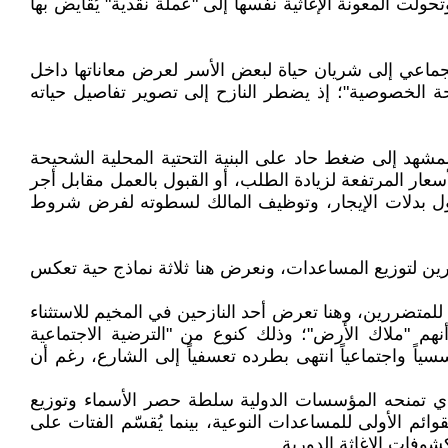
حولت المعونة الإغاثية نفسها إلى "عملة نقدية" يُقايض بها
لجماعي إلى شريان حياة لبعض الأسر لعرض معاناتها داخل
ة الخصوصية"؛ إذ يضطر النازح إلى تصوير تفاصيل حياته
المشهد إلى ضغط حاد على البنية التحتية المحلية الشحيحة
عار المرتفعة لزيادة الطلب، أو القبول بالعمل مقابل أجر
 حول بدلات الإيجار، وتوظيف المالك لسطوته لفرض شروط
رين لتوزيع المساعدات، ونعرض هنا ثلاثة نماذج حية تعكس
 للمتضررين، وهنا تعرض أحد النازحين في المخيم للاستثناء
نهم "ملاك الأرض"؛ وذلك كنوع من "الترضية الاجتماعية
ً واجتماعياً انتهى بطرده تعسفياً إلى الشارع، رغم أن
 الذي تمنحه المؤسسات الدولية سلطة حصر الأسماء وتوزيع
ائم الأولى للمساعدات النوعية، بينما يُقسّم الفتات على
شوفات الإغاثة الدورية.