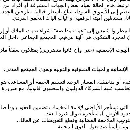
): ترتبط هذه الحالة بقيام بعض الجهات المشرفة أو أفراد من 
م إلى الأسواق السوداء لتباع بأسعار خيالية للنازحين الجدد،
ً، مستغلين أميته الرقمية أو غياب آليات التحقق الفردي.
 بالمطر والشمس إلى "عملة مقايضة" لشراء صمت الملاك أو إرض
ن لمجرد الشكوى هي آلية لترهيب المجتمع الجماعي داخل المخي
لبيوت الإسمنتية (حتى وإن كانوا متضررين) يمتلكون سقفاً مادياً 
ت الإنسانية والجهات الحقوقية والدولية ولقوى المجتمع المدني:
، أو مناطقية. المعيار الوحيد لتسليم الخيمة أو المساعدة هو
حاسب عليه الشركاء الدوليون والمحليون قانونياً، مع ضرورة 
 التي تستأجر الأراضي لإقامة المخيمات تضمين العقود بنوداً ص
حدود الأرض المستأجرة طوال فترة العقد.
يستوجب الملاحقة القضائية وقطع التعويضات عن المالك.
ياً وأمنياً ضد تغول القوى المحلية.