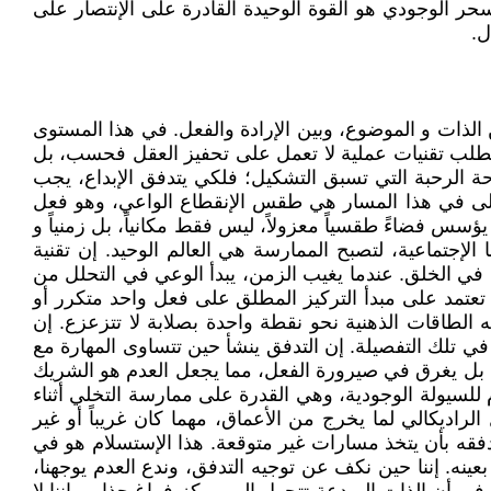
حر الوجودي هو القوة الوحيدة القادرة على الإنتصار على
ل.
ل بين الذات و الموضوع، وبين الإرادة والفعل. في هذا المستوى
 يتطلب تقنيات عملية لا تعمل على تحفيز العقل فحسب، بل
حة الرحبة التي تسبق التشكيل؛ فلكي يتدفق الإبداع، يجب
أولى في هذا المسار هي طقس الإنقطاع الواعي، وهو فعل
س فضاءً طقسياً معزولاً، ليس فقط مكانياً، بل زمنياً و
ا الإجتماعية، لتصبح الممارسة هي العالم الوحيد. إن تقنية
 في الخلق. عندما يغيب الزمن، يبدأ الوعي في التحلل من
تي تعتمد على مبدأ التركيز المطلق على فعل واحد متكرر أو
الطاقات الذهنية نحو نقطة واحدة بصلابة لا تتزعزع. إن
 في تلك التفصيلة. إن التدفق ينشأ حين تتساوى المهارة مع
ة، بل يغرق في صيرورة الفعل، مما يجعل العدم هو الشريك
ام للسيولة الوجودية، وهي القدرة على ممارسة التخلي أثناء
 الراديكالي لما يخرج من الأعماق، مهما كان غريباً أو غير
فقه بأن يتخذ مسارات غير متوقعة. هذا الإستسلام هو في
عينه. إننا حين نكف عن توجيه التدفق، وندع العدم يوجهنا،