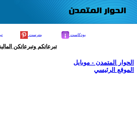
بودكاست
بنترست
تي
تبرعاتكم وتبرعاتكن المال
الحوار المتمدن - موبايل
الموقع الرئيسي