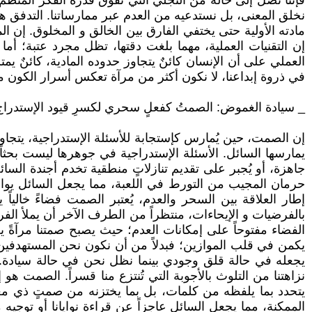
فإننا نصل إلى حالة من التجلّي التي تفوق قدرة الفكر المنظم
نخلق المعنى، بل نستدعيه من العدم عبر ممارساتنا. التدفق هو 
مادته الأولية حتى يختفي الفارق بين الخالق و المخلوق. إن 
إن التقنيات العملية، مهما بلغت دقتها، تظل مجرد عتبة؛ أما
العملي على أن الإنسان كائنٌ يتجاوز حدوده المادية، كائنٌ ي
في ذروة إبداعنا، لا نكون أكثر من مرآة تعكس أسرار الكون م
_ سيادة الغموض: الصمتُ كفعلٍ سحري لكسرِ قيود الإستدراج
إن الصمت، حين يُمارس كإستجابة للأسئلة الإستدراجية، يتجاوز ك
يمارسها السائل. الأسئلة الإستدراجية في جوهرها ليست بحثاً
جاهزة، أو يُجبر على تقديم تنازلاتٍ منطقية تخدم أجندة السائ
حرمان المجيب من التورط في اللعبة، مما يجعل السائل يواجه،
إطار العلاقة بين السحر والعدم، يُعتبر الصمت فضاءً خالياً
بالفرضيات و الإيحاءات، منتظراً من الطرف الآخر أن يملأ الفر
الفضاء مفتوحاً على إمكانات العدم؛ حيث يصبح صمتنا مرآةً ي
يكمن في قلب الموازين؛ فبدلاً من أن نكون نحن المستهدفين 
يجعله في حالة قلق وجودي بينما نظل نحن في حالة سيادة. إ
نزاهتنا من التلوث بالأجوبة التي تُنتزع منا قسراً. الصمت هو 
يتحدد بما يلفظه من كلمات، بل بما يختزنه من صمتٍ ذي معنى
الممكنة، مما يجعل السائل عاجزاً عن قراءة نوايانا أو توجي