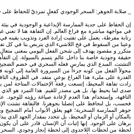
_ صلابة الجوهر: السحر الوجودي كفعلٍ تمرديّ للحفاظ على 
إن الحفاظ على جدية الممارسة الإبداعية و الوجودية في بيئ
في مواجهة مباشرة مع فراغ العالم. إن التفاهة هنا لا تعني 
رتابة مفرطة، يعمل على تفتيت إرادة الفرد وتذويب يقينه في
وعينا من السقوط في فخ اللاشيء الذي يتربص بنا في كل ت
متكرر و مقصود يهدف إلى شحن الفعل اليومي بمعنى متعالٍ. 
حقيقة وجودية خاصة بنا داخل عالم يتسم بالسيولة. إن التف
التشتت. المبدع الذي يمارس فعله السحري في خضم الضجيج الت
محولاً الفعل من كونه جزءاً من السيرورة العامة إلى كونه فعل
القدرة على ملىء هذا الفراغ بوعيٍ متقد. في الظروف التاف
زادت تفاهة المحيط، إتسعت رقعة الإحتمالات المتاحة لمن ي
صدى لما يحيط بها، بل هي مصدر للقيم. هذا التمرد هو الذي 
التافهة، وإستخدام هذا العدم لإعادة صياغة رؤيته للوجود. 
فحسب، بل لنحافظ على إتصلنا بجوهرنا. فالتفاهة تشتت الإنتبا
جوهر الممارسة السحرية؛ فهو يغلق الأبواب أمام الضجيج ويفت
بالمكان أو الزمان أو المحيط، بل تتحدد بمقدار الجهد الذي ي
برهان على الوجود. إنها إثبات أن الإنسان قادر على أن يكون س
لحظة من لحظات اللاجدوى إلى لحظة إنجاز وجودي. السحر ال