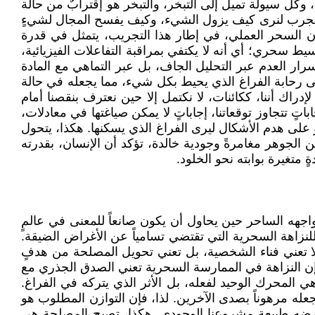
ل سيولة تميل إلى التبخر، والتبخر هو إقترابٌ من حالة
إننا نجرب لنرى كيف يزول الشيء، وكيف يفسح المجال لشيءٍ
 إن السحر العملي، في إطار هذا التجريب، يتمثل في قدرة
ط سحري؛ أي أنه لا يكتفي بمراقبة التفاعلات الفيزيائية،
رار العدم عبر التحليل الجاف، بل عبر التماهي مع المادة
لى رحابة الفراغ الذي يحيط بكل شيء، مما يجعله في حالة
راك أننا، ككائنات، لا نكتمل إلا حين نعترف بنقصنا أمام
اتٍ تتجاوز توقعاتنا، إجاباتٍ لا يمكن صياغتها في معادلات،
على هدم الأشكال ليرى الفراغ الذي يسكنها. هكذا، يتحول
 الجوهر مغامرةً وجودية خالدة، تؤكد أن الإنسان، بقدرته
 متغيرة بوابته نحو الخلود.
جهه الساحر حين يحاول أن يكون صانعاً للمعنى في عالمٍ
 للنزاهة السحرية التي تقتضي تسامياً عن الأغراض الضيقة.
 تعني فناء الشخصية، بل تعني تحويل المصلحة من هدفٍ
 إن النزاهة في الممارسة السحرية تعني الصدق الجذري مع
 المحرك الوحيد لفعله، بل الأثر الذي يتركه في الفراغ.
عله مرهوناً بصدى الآخرين. لذا، فإن التوازن المطلوب هو
تفرضه طبيعة مشروعنا الوجودي. هكذا، تصبح المصلحة هي