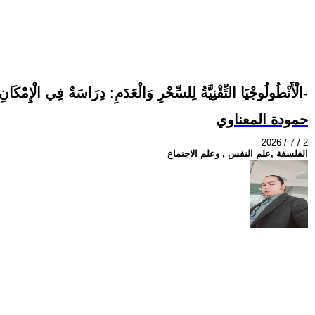
الْأَنْطُولُوجْيَا التِّقْنِيَّةُ لِلسِّحْرِ وَالْعَدَمِ: دِرَاسَةٌ فِي الْإِمْكَانِ الْكَامِنِ وَالتَّشْكِيلِ الْوُجُودِيِّ -الجُزْءُ التَّاسِعَ عَشَرَ بَعْدَ الثَّلاثِمِائَةِ-
حمودة المعناوي
2026 / 7 / 2
الفلسفة ,علم النفس , وعلم الاجتماع