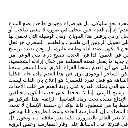
س مجرد تحدٍ سلوكي، بل هو صراع وجودي طاحن يضع المبدع
للعدم؛ إذ إن العدم حين يتجلى في صورة لا معنى صاخب أو
ل إرادي يرفض هذا الذوبان، وهي الوسيلة التي نحمي بها
ة على تحويل الروتين إلى طقس، والطقس السحري هو فعل
حن لا نكون بصدد أداء وظيفة عابرة، بل نحن بصدد ترسيخ
وص في العمق؛ لذا فإن الجدية تصبح درعاً يقي الوعي من
 جدية ما يفعل قيمته المطلقة من خلال إرادته الشخصية،
ى في أن العدم يمنحنا الفراغ اللازم، بينما السحر يمنحنا
كن الساحر الوجودي يرى في هذا العدم مادة خام. فكلما
التفاهة هو فعل تمرد فلسفي؛ هو إعلان بأن الذات ليست
ة هو الذي يمتلك القدرة على رؤية العدم في قلب الأحداث
ترشيح للوعي. إننا لا نحافظ على جديتنا لنكون مختلفين
إبداع متقدة تحت رماد التفاصيل الزائفة. هذا التركيز هو
ط بنا من تسطيح، فإننا نؤكد أن حقيقة الإنسان لا تتحدد
هاية المطاف، إن الممارسة الجادة وسط الظروف التافهة هي
ا نغير العالم بالضرورة، لكننا نغير علاقتنا به، ونحول كل
في قدرتنا على الحفاظ على وقار الممارسة وعمق الرؤية