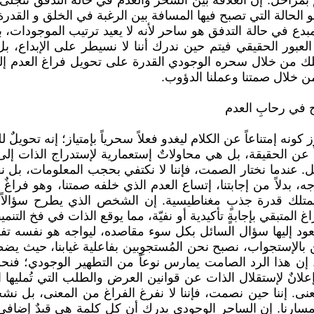
 بمراحل. إن العلاقة بين السحر والعدم في حالة التدفق تتجلى 
الحالة التي تصبح فيها المسافة بين الرغبة في الخلق و القدرة 
المبدع في حالة التدفق هو ساحر لأنه لا يعيد ترتيب الموجودا
 العبور الحقيقي فيتم حين ندرك أننا لا نسيطر على الإبداع، 
متلك من خلال سحره الوجودي القدرة على تحويل فراغ العدم إلى 
ن خلال صمتنا وعملنا الدؤوب.
 في رحابِ العدم
ونه إمتناعاً عن الكلام ليغدو فعلاً سحرياً بإمتياز؛ إنه تحوي
 عن الحقيقة، بل هي محاولاتٌ إستعمارية لإستدراج الذات إلى
ل. عندما نختار الصمت، فإننا لا نكتفي بحجب المعلومات، بل نق
 بدلاً من إجابتنا، إتساع العدم الذي خلفه صمتنا، وهو فراغٌ
 يمتلك قدرة جذبٍ مغناطيسية. إن الشخص الذي يطرح سؤالاً إست
اغ المتبقي بإجابةٍ تأكيدية أو نفيّة، مما يوقع الذات في فخ ا
عود إليها سؤال السائل بكل سوء مقاصده، ليواجه هو نفسه تفا
بالإستجواب، نصبح نحن المُستجوِبين بفاعلية غيابنا، حيث يض
ن هذا الرد الصامت يمارس نوعاً من التطهير الوجودي؛ فنحن 
إعلانٌ لإستقلال الذات عن قوانين العرض والطلب التي تُمليها ا
. إننا حين نصمت، فإننا لا نفرغ الفراغ من المعنى، بل نشح
ه مسارنا. إن الساحر الوجودي يدرك أن كل كلمة هي قيدٌ إضاف