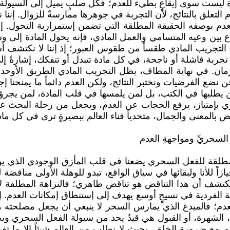
يست سوى إيقاعٍ بطيء للعدم؛ فكل صلبٍ يميل إلى السيولة، وك
م التعلق بالنتائج، لأن التجربة في جوهرها ممارسةٌ للزوال. 
 العدم بوصفه الحقيقة المطلقة التي تضمن إستمرارية التحول.
 بين وعيه المتسامي والعمل المادي، فإنه يحول المادة إلى وسي
 التجريب المادي طقساً من طقوس العبور؛ إذ إننا لا نكتشف أس
جربة فاشلة أو ناجحة، في كل مادة تتبدل أو تتفكك، إشارةً إ
مان. في نهاية المطاف، يظل التجريب المادي الطريق الأوحد لإد
ضع الفرضيات ونختبر النتائج، ولكن العدم دائماً ما يمنحنا إجاب
 يطلبها في الكتب، بل لمن يلمسها في قلب المادة، لمن يجرؤ 
حري بإمتياز، يرفع الحجاب عن العدم، ويجعل من رحلة البحث عن
المعنى والجمال، متحدياً فناء العالم ببصيرةٍ ترى في كل مادةٍ
السحريِّ ومواجهةِ العدم
مطلقة للفعل السحري يضعنا في قلب المأزق الوجودي الذي يوا
ً للأنا ولبقائها في سياق الواقع، تبدو للوهلة الأولى مناقضة
شف أن هذا التناقض هو تناقض ظاهري؛ فالنزاهة المطلقة لا
بة الفردية في نسيجٍ أوسع يهدف إلى إستنطاق إمكانات العدم.
لعدم؛ فالمبدع الذي يمارس السحر لا ينبغي أن يجعل مصلحته هي
، الشهرة، أو القبول هي قيدٌ يحد من سيولة الفعل السحري ويج
جم مع ضرورة الخلق، بحيث لا نطلب من العالم شيئاً إلا ما 