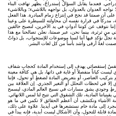
جي. فعندما يقابل السؤالُ إستدراجٌ، يظهر تهافت البناء
واجه العدوان بالعدوان، بل نواجهه باللاشيء؛ وباللاشيء
على أن صمتنا قد نجح في إنتزاع زمام المبادرة. هذا الفعل
صة، مدركاً في قرارة نفسه أن محاولته للسيطرة على وعينا
نا نتوقف عن كوننا أدواتٍ في يد الآخرين، لنصبح خالقين
 من ثرثرة، بينما نحن، عبر صمتنا، نعلن تصالحنا مع هذا
جلٍّ نؤكد فيها أننا لسنا موضوعات للإستجواب، بل ذواتٌ
صمت لغةً أرقى وأشد بأساً من كل لغات البشر.
 طقسٌ إستقصائي يهدف إلى إستخدام المادة كحجابٍ شفاف
ست كياناً منفصلاً أو غاية في ذاتها، بل هي كثافة معينة
بتركيب العناصر، أو بتعريض المادة لضغطٍ أو تحول، فإننا
لا في لحظات التحلل أو التغير الجذري. إن العلاقة بين
شرطٍ وجودي يشق مسارات في نسيج العالم المادي، ليسمح
ياتنا المادية، تلك الشقوق التي تتيح لنا لمس اللانهائي.
شة الأشياء ونكتشف أن أعظم الحقائق لا تكمن في ما هو
جرد إلى مادة خام نستشعرها في أيدينا. علاوة على ذلك،
دة قابلة للتحول، وأن الأشكال ليست أبدية، فإنه يبدأ في