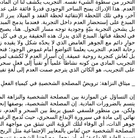
التحرر من سطوة الشيء نفسه. التجريب يكشف لنا أن المادة ل
العدم. هذا الإدراك يمنح الساحر الوجودي قدرةً فائقة على عد
آخر، وفي تلك اللحظة الإنتقائية لحظة الفقد و الميلاد يبرز
المبدع على إستحضار العدم داخل التجربة. فعندما يدمج المبدع
بل يشحن التجربة بنيّةٍ وجودية توجه مسار التحول. هنا، يصبح
في لحظة فنائها. المبدع الذي يدرك هذه الحقيقة يرى في كل ت
حوارٍ دائم مع الجوهر الغامض الذي لا يحدّه شكل ولا يقيده ز
رحابة العدم. التجريب يعلمنا التواضع أمام غموض الوجود؛ فنحن ن
بل تُعاش كتجربة روحية عميقة. إن أسرار العدم لا تُكشف لمن
التجريب المادي من كونه نشاطاً علمياً أو تقنياً إلى فعلٍ س
على التجريب، هو الكائن الذي يترجم صمت العدم إلى لغةٍ تفيض ب
_ ميثاق النزاهة: ترويضُ المصلحةِ الشخصيةِ في كيمياءِ الفعلِ 
إن التساؤل عن الموازنة بين المصلحة الشخصية والنزاهة ال
يتسم بالضرورات المادية. إن المصلحة الشخصية، بوصفها إنحيازا
ولكن، من منظور فلسفي عميق يربط بين السحر و العدم، نكت
نهائي إلى مادة في سيرورة الإبداع السحري، حيث تُدمج الرغ
جوهر الذات، أي الوفاء لتلك الرؤية التي تنبثق من مواجهة ا
المصلحة الشخصية حين تُقاس بالمعايير الإجتماعية مثل الربح
تسييد الغاية الإبداعية؛ أي أن نجعل مصلحتنا الشخصية تنس