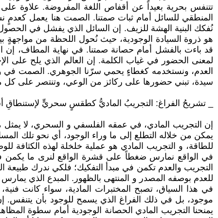
تتنفس بحرية بعيداً عن أقفاص اللغة المفروضة. علاوة على ذ
المنطقي للسائل أمام ثبات صمتنا. الصمت هنا يعمل كعدمٍ نشط
نُفكك البنية الهشة للزيف. إن السائل الذي يفشل في الحصول ع
هو ذروة السيادة الوجودية، حيث نُحول اللحظة من مواجهةٍ بين
قد باءت بالفشل أمام حصانة صمتنا. في نهاية المطاف، إن ال
لمعنى الحضور في غياب الكلمة. إن العالم الذي يلح على الإج
العدم، ونستخدمه كغطاءٍ يحمي سرّنا الجوهري. الصمت في وجه 
سيدة، تبني حضورها على ركائز من الوعي، وتنتصر على كل محا
_ تشريحُ الفراغ: التجريبُ الماديُّ كطقسٍ سحريٍّ لإستنطاقِ أس
إن التجريب المادي، في عمقه الفلسفي و السحري، لا يمثل 
يمكن من خلاله التطلع إلى ما وراء الوجود، أي نحو تلك المس
للطاقة، و التجريب المادي هو عملية خلخلة لهذه الكثافة للوص
في الواقع نمارس ضغطاً على قشرة الواقع لنرى ما يكمن في أ
التجريب والعدم تكمن في مبدأ التفكيك؛ فلكي ندرك طبيعة ا
للعدم بوصفه المصدر و المنتهى بالظهور. المبدع الذي يمارس ال
في هذا السياق، تصبح المختبرات المادية، سواء كانت فنية،
موجود، بل في ذلك الفراغ الذي يسمح للوجود بأن يتنفس. إن 
يمنحنا التجريب المادي الحصانة الوجودية أمام سطوة المظاهر.