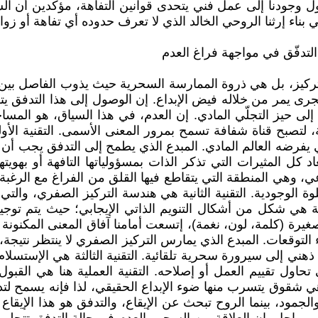
ل وجودنا إلى عمل فني يتحدى قوانين التفاهة، مؤكدين أن الس
 بناء إرثنا الروحي الخالد الذي لا تعرف حدوده أي تفاهة أو زوا
التدفّق في مواجهة فراغ العدم
ية عابرة من التركيز، بل هي ذروة الممارسة السحرية حيث يذوب الفاص
مُجرى يمر من خلاله فيض الإبداع. إن الوصول إلى هذا التدفق
لى حيز التجلّي المادي. إن العدم، في هذا السياق، هو المسا
، لتصبح قناة شفافة تسمح بمرور المعنى الأسمى. التقنية ال
رضه العالم المادي. المبدع الذي يطمح إلى التدفق يجب أن يؤس
د كل المثيرات التي تذكر الذات بمسؤولياتها التافهة أو بهويته
ي، وهي المنطقة التي يتقاطع فيها القلق من الفراغ مع الرغبة
لوة الوجودية. التقنية الثانية هي هندسة التركيز الصفري، وال
 هي شكل من أشكال التنويم الذاتي الإيجابي؛ حيث يتم توجيه 
صغيرة (كلمة، لون، نغمة)، إتسعت أمامنا آفاق المعنى المكنونة
التوقعات. المبدع الذي يمارس التركيز الصفري لا ينتظر نتيج
ٍ ذهني إلى سيرورة سحرية تلقائية. التقنية الثالثة هي الإستسل
 تحاول تقييم العمل أو إصلاحه. التقنية العملية هنا هي القبول
ي شقوق يتسرب منها ضوء الإبداع الحقيقي، لذا فإنه يسمح لتد
مود، بينما الروح تبحث عن الإيقاع، والتدفق هو هذا الإيقاع ب