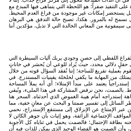
في أن الذات المبدعة تتحول إلى مركز فراغ جذاب. إننا لا
على التنفيذ صفراً؛ هو اللحظة التي يتماهى فيها المبدع مع
ت، بل يستحضر إمكانات غير موجودة من فراغ العدم المحيط.
بل نسمح له بالمرور. هكذا، تصبح حالة التدفق هي البرهان
سيمفونية من المعاني الخالدة التي لا تذبل، مؤكدين أننا
لٌ للفراغ اللفظي إلى حصنٍ وجودي يربك آليات السيطرة التي
 حقلٍ دلالي محدد، حيث يُراد للوعي أن يُحشر في خاناتٍ
وم بعملية تفريغ للساحة؛ إننا نُفقد السؤال قوته من خلال
 يمتلك من المهابة ما يكفي لخلخلة يقينيات المستدرج. في
دراجياً يعتمد على مبدأ الإمتلاء؛ أي أنه يملأ المساحة
لتنميط. بالصمت، نحن نرفض المشاركة في هذا الملىء، ونُبقي
هة إستدراجه أمام هيبة الغموض الذي أحدثناه. السحر هنا
طر السائل إلى تفسير صمتنا و البحث عن معانٍ خفية، مما
عبر الإمتناع عن الإنزلاق إلى مستنقع الإستدراج، نحمي
لمواقف الإجتماعية الزائفة، وهو إثبات بأن جوهر الكائن لا
نه بطاقة الإحتمال؛ فالصمت يحمل في ثناياه كل الأجوبة
ي، وأن الصمت هو الفضاء الوحيد الذي يمكن للذات فيه أن