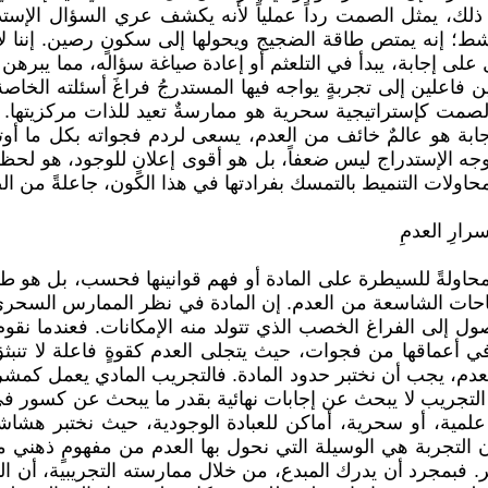
لك، يمثل الصمت رداً عملياً لأنه يكشف عري السؤال الإستدرا
؛ إنه يمتص طاقة الضجيج ويحولها إلى سكونٍ رصين. إننا لا ن
لى إجابة، يبدأ في التلعثم أو إعادة صياغة سؤاله، مما يبرهن 
 فاعلين إلى تجربةٍ يواجه فيها المستدرجُ فراغَ أسئلته الخا
صمت كإستراتيجية سحرية هو ممارسةٌ تعيد للذات مركزيتها. إن
ابة هو عالمٌ خائف من العدم، يسعى لردم فجواته بكل ما أوتي
الإستدراج ليس ضعفاً، بل هو أقوى إعلانٍ للوجود، هو لحظة ت
ولات التنميط بالتمسك بفرادتها في هذا الكون، جاعلةً من ال
رارِ العدمِ
محاولةً للسيطرة على المادة أو فهم قوانينها فحسب، بل هو
احات الشاسعة من العدم. إن المادة في نظر الممارس السحري لي
ول إلى الفراغ الخصب الذي تتولد منه الإمكانات. فعندما نقوم 
عماقها من فجوات، حيث يتجلى العدم كقوةٍ فاعلة لا تنبثق إ
لعدم، يجب أن نختبر حدود المادة. فالتجريب المادي يعمل كم
تجريب لا يبحث عن إجابات نهائية بقدر ما يبحث عن كسور في يقين
 علمية، أو سحرية، أماكن للعبادة الوجودية، حيث نختبر هشا
التجربة هي الوسيلة التي نحول بها العدم من مفهومٍ ذهني م
 فبمجرد أن يدرك المبدع، من خلال ممارسته التجريبية، أن الما