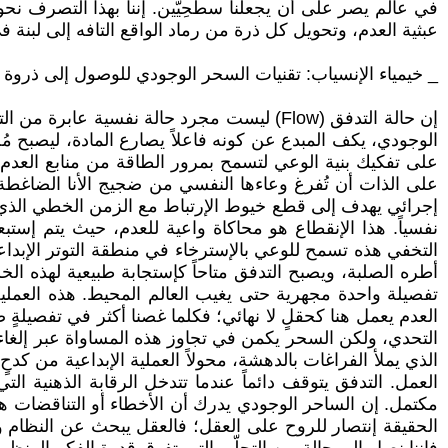
في عالم يصر على أن يجعلنا سطحِيّين. إننا بهذا التصرف نحو
عبثية العدم، وتحويل كل ذرة من رماد الواقع التافه إلى لبنة في
_ خيمياء الإنسياب: تقنيات السحر الوجودي للوصول إلى ذروة 
إن حالة التدفق (Flow) ليست مجرد حالة نفس
الوجودي، يكف المبدع عن كونه فاعلاً يصارع المادة، ليصبح 
على تفكيك بنية الوعي لتسمح بمرور الطاقة من منابع العدم إ
على الذات أن تُفرغ وعاءها النفسي من ضجيج الأنا الضاغطة
إجرائي يهدف إلى قطع خيوط الإرتباط مع الزمن الخطي الذي يف
نفسياً. هذا الإنقطاع هو محاكاة واعية للعدم، حيث يتم إستبعا
التخفي هذه تسمح للوعي بالإسترخاء في منطقة التوتر الإبداع
أطره الصلبة، ويصبح التدفق متاحاً كإستجابة طبيعية لهذه الخ
تفصيلة واحدة مجهرية حتى يغيب العالم المحيط. هذه العملية
العدم يعمل هنا كحقلٍ لا نهائي؛ فكلما غصنا أكثر في تفصيلةٍ 
التحدي، ولكن السحر يكمن في تجاوز هذه المساواة عبر إلغاء 
الذي يملأ الفراغات بالدهشة، محولاً العملية الإبداعية من كدح
العمل. التدفق يتوقف دائماً عندما تتدخل الرقابة الذهنية التي
مكتمل. إن الساحر الوجودي يدرك أن الأخطاء أو التناقضات ه
الحقيقة إنتصار للروح على العقل؛ فالعقل يبحث عن النظام والج