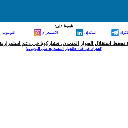
تابعونا على:
لكرام
لينكدإن
الانستغرام
اليوتيوب
ية تحفظ استقلال الحوار المتمدن، فشاركونا في دعم استمرارية 
[اشترك في قناة ‫«الحوار المتمدن» على اليوتيوب]