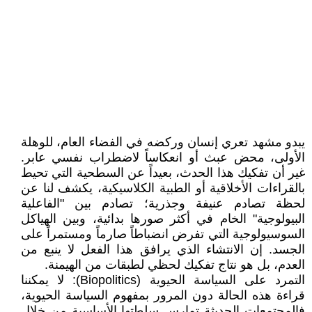
​يبدو مشهد تعري إنسان وركضه في الفضاء العام، للوهلة
الأولى، محض عبث أو انعكاساً لاضطراب نفسي عابر.
غير أن تفكيك هذا الحدث، بعيداً عن السطحية التي تحيط
بالقراءات الأخلاقية أو الطبية الكلاسيكية، يكشف لنا عن
لحظة تصادم عنيفة وجذرية؛ تصادم بين "الفاعلية
البيولوجية" الخام في أكثر صورها بدائية، وبين الهياكل
السوسيولوجية التي تفرض انضباطاً صارماً ومستمراً على
الجسد. إن الانتشاء الذي يرافق هذا الفعل لا ينبع من
العدم، بل هو نتاج تفكيك لحظي لطبقات من الهيمنة.
​التمرد على السياسة الحيوية (Biopolitics): لا يمكننا
قراءة هذه الحالة دون المرور بمفهوم السياسة الحيوية،
فالمجتمعات الحديثة تمارس سلطتها الأساسية من خلال