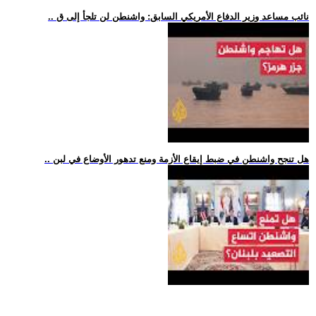
.. نائب مساعد وزير الدفاع الأمريكي السابق: واشنطن لن تلجأ إلى ق
.. هل تنجح واشنطن في ضبط إيقاع الأزمة ومنع تدهور الأوضاع في لبن