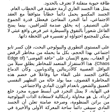
طاقة حيوية منفلتة لا تعترف بالحدود.
يمثل هذا الجسد العاري أزمة حقيقية في الخطاب العام.
الجسد المكسو يحمل دائماً خطاباً متوافقاً مع العقد
الاجتماعي، أما التجرد المفاجئ فيعطل قدرة الجموع
على التصنيف. إنه يخلق صدمة للمراقبين، بينما يمنح
الفاعل شعوراً بالتفوق والسيطرة عبر فرض واقع عبثي لا
يمكن للمجتمع احتواؤه أو تفسيره في اللحظة ذاتها.
على المستوى التطوري والبيولوجي البحت، فإن كسر تابو
اجتماعي بهذا الحجم، بكل ما يحمله من مخاطر الرفض
أو العقاب، يضع الإنسان على "حافة الفوضى" (Edge of
Chaos). هذا الاستفزاز المتعمد للمخاطر يطلق سيلاً من
النواقل العصبية كالأدرينالين والدوبامين. وكأن الدماغ
يكافئ الجسد على البقاء حياً وفاعلاً في خضم هذه
المخاطرة القصوى، مما يولد حالة من التطهير النفسي
العميق والشعور بانعدام الوزن المادي والاجتماعي.
​في النهاية، لا يمثل التجرد في أبسط صوره مجرد خلع
لرداء، بل هو محاولة راديكالية لاستعادة الذات البيولوجية
من براثن المنظومة، وصرخة صامتة تعلن أن الجسد
المادي سيبقى دائماً ساحة المعركة الأولى والأخيرة في