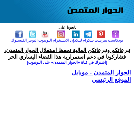
تابعونا على:
بودكاست
بنترست
تيلكرام
لينكدإن
الانستغرام
اليوتيوب
التويتر
الفيسبوك
تبرعاتكم وتبرعاتكن المالية تحفظ استقلال الحوار المتمدن،
فشاركونا في دعم استمرارية هذا الفضاء اليساري الحر
[اشترك في قناة ‫«الحوار المتمدن» على اليوتيوب]
الحوار المتمدن - موبايل
الموقع الرئيسي