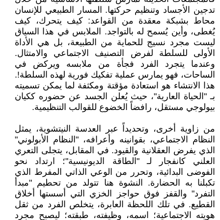
تدجين الأجساد وتنظيم حركتها. المسار الطبيعي للإنسان
محاط بشبكة معقدة من القواعد: كيف يتحرك، كيف
يُغطى، وأين يُسمح له بالتواجد. الملابس في هذا السياق
ليست مجرد نسيج للحماية من الطبيعة، بل هي الأداة
الأولى للسلطة لفرض التصنيف الاجتماعي والامتثال.
وعندما يتجرد الفرد فجأة من ملابسه ويركض في
الساحات، فهو يمارس عملية تفكيك فورية لهذه السلطة!.
هذا الانتشاء هو استعادة مؤقتة ومكثفة لما يمكن تسميته
بـ "الحياة العارية"، حيث يُعلن الجسد عن حضوره ككيان
بيولوجي مستقل، رافضاً الخضوع للقوالب التنظيمية.
من زاوية أخرى، وتحديداً عبر العدسة النيتشوية، يمثل
النظام الاجتماعي، بقوانينه وأعرافه، "النظام الأبولوني"
الذي يفرض العقلانية والقيود. في المقابل، يتجلى التعري
العلني كانفجار لـ "الطاقة الديونيسية"؛ ارتداد نحو
الفوضى البدائية، وتحرر من الوعي الذاتي المفرط الذي
تكبلنا به الحضارة. النشوة هنا تتولد من تحطيم "مبدأ
التفرد" والقفز فوق حواجز الخزي التي أسستها أخلاق
القطيع. في تلك اللحظة العابرة، يتخلص الفرد من ثقل
هويته الاجتماعية؛ اسمه، وظيفته، طبقته؛ ليصبح مجرد