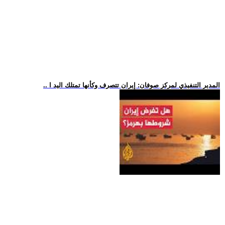
.. المدير التنفيذي لمركز صوفان: إيران تتصرف وكأنها تمتلك اليد ا