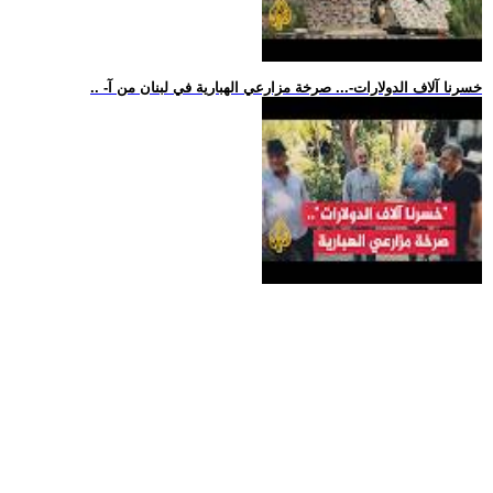
.. -خسرنا آلاف الدولارات-... صرخة مزارعي الهبارية في لبنان من آ