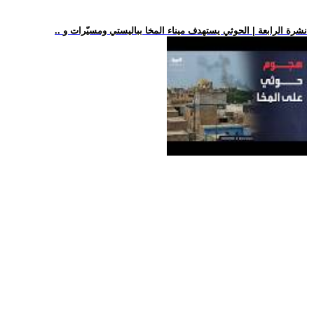
.. نشرة الرابعة | الحوثي يستهدف ميناء المخا بباليستي ومسيّرات و