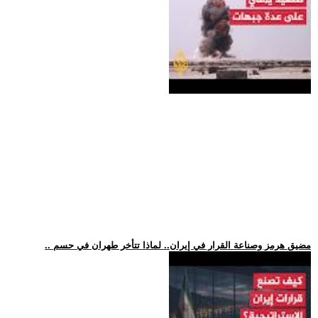
.. مضيق هرمز وصناعة القرار في إيران.. لماذا تتأخر طهران في حسم