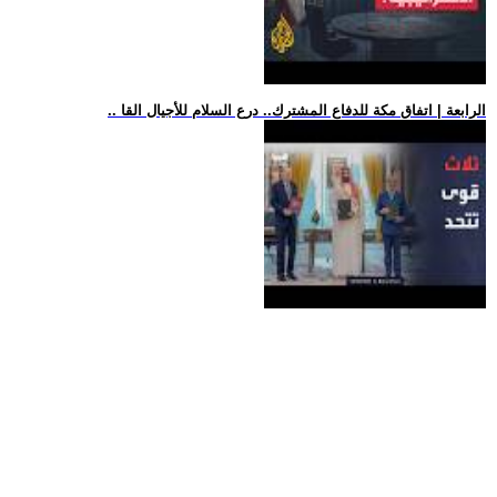
.. الرابعة | اتفاق مكة للدفاع المشترك.. درع السلام للأجيال القا