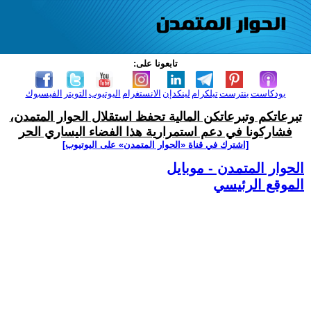
تابعونا على:
بودكاست
بنترست
تيلكرام
لينكدإن
الانستغرام
اليوتيوب
التويتر
الفيسبوك
تبرعاتكم وتبرعاتكن المالية تحفظ استقلال الحوار المتمدن،
فشاركونا في دعم استمرارية هذا الفضاء اليساري الحر
[اشترك في قناة ‫«الحوار المتمدن» على اليوتيوب]
الحوار المتمدن - موبايل
الموقع الرئيسي