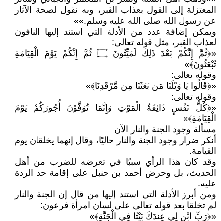
المعتزلة إلى القول بعذاب القبر، وبه نقول لصحة الآثار
عن رسول الله صلى الله عليه وسلم.»»
ويمكن إضافة عدد من الأدلة التي استند إليها النافون
لعذاب القبر، مثل قوله تعالى:
«﴿ثُمَّ إِنَّكُمْ بَعْدَ ذَٰلِكَ لَمَيِّتُونَ ۝ ثُمَّ إِنَّكُمْ يَوْمَ الْقِيَامَةِ
تُبْعَثُونَ﴾»
وقوله تعالى:
«﴿قَالُوا يَا وَيْلَنَا مَن بَعَثَنَا مِن مَّرْقَدِنَا﴾»
وقوله تعالى:
«﴿كُلُّ نَفْسٍ ذَائِقَةُ الْمَوْتِ وَإِنَّمَا تُوَفَّوْنَ أُجُورَكُمْ يَوْمَ
الْقِيَامَةِ﴾»
مسألة وجود الجنة والنار الآن
أنكر ضرار وجود الجنة والنار حاليًا، وقال إنهما يخلقان يوم
القيامة.
وقد كان هذا الرأي سببًا في تعرضه للضرب من أهل
الحديث، بل وحرض أحمد بن حنبل على إقامة حد الردة
عليه.
ومن أبرز الأدلة التي استند إليها من قال إن الجنة والنار
لم تخلقا بعد قوله تعالى على لسان امرأة فرعون:
«﴿رَبِّ ابْنِ لِي عِندَكَ بَيْتًا فِي الْجَنَّةِ﴾»