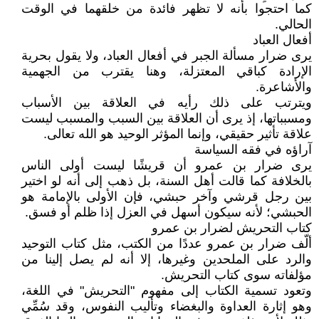
كما احتجوا بأنه لا تظهر فائدة من خلقهما في الوقت
الحالي.
أفعال العباد
يرى ضرار مسألة الجبر في أفعال العباد، ولا يقول بحرية
الإرادة كباقي المعتزلة، وهنا يقترب من الجهمية
والأشاعرة.
ويترتب على ذلك رأيه في العلاقة بين الأسباب
ومسبباتها، إذ يرى أن العلاقة بين السبب والمسبب ليست
علاقة تأثير حقيقي، وإنما المؤثر الوحيد هو الله تعالى.
آراؤه في فقه السياسة
يرى ضرار بن عمرو أن قريشًا ليست أولى الناس
بالخلافة كما قالت أهل السنة، بل ذهب إلى أنه لو اختير
بين رجل قرشي وآخر حبشي، فإن الأولى بالإمامة هو
الحبشي؛ لأنه سيكون أسهل في العزل إذا ظلم أو فسق.
كتاب التحريش لضرار بن عمرو
ألّف ضرار بن عمرو عددًا من الكتب، مثل كتاب التوحيد
والرد على الملحدين وغيرها، إلا أنه لم يصل إلينا من
مؤلفاته سوى كتاب التحريش.
وتعود تسمية الكتاب إلى مفهوم "التحريش" في اللغة،
وهو إثارة العداوة والبغضاء وتأليب النفوس، وقد سُمِّي