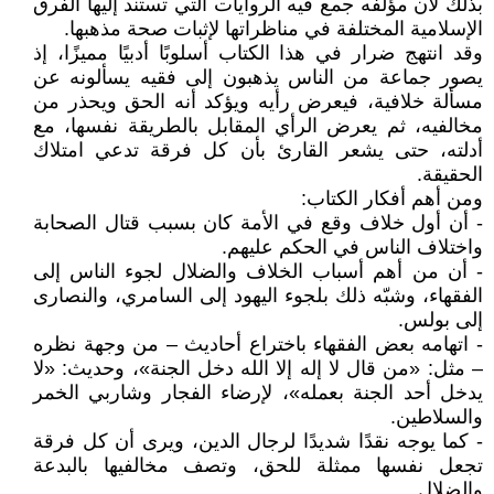
بذلك لأن مؤلفه جمع فيه الروايات التي تستند إليها الفرق
الإسلامية المختلفة في مناظراتها لإثبات صحة مذهبها.
وقد انتهج ضرار في هذا الكتاب أسلوبًا أدبيًا مميزًا، إذ
يصور جماعة من الناس يذهبون إلى فقيه يسألونه عن
مسألة خلافية، فيعرض رأيه ويؤكد أنه الحق ويحذر من
مخالفيه، ثم يعرض الرأي المقابل بالطريقة نفسها، مع
أدلته، حتى يشعر القارئ بأن كل فرقة تدعي امتلاك
الحقيقة.
ومن أهم أفكار الكتاب:
- أن أول خلاف وقع في الأمة كان بسبب قتال الصحابة
واختلاف الناس في الحكم عليهم.
- أن من أهم أسباب الخلاف والضلال لجوء الناس إلى
الفقهاء، وشبّه ذلك بلجوء اليهود إلى السامري، والنصارى
إلى بولس.
- اتهامه بعض الفقهاء باختراع أحاديث – من وجهة نظره
– مثل: «من قال لا إله إلا الله دخل الجنة»، وحديث: «لا
يدخل أحد الجنة بعمله»، لإرضاء الفجار وشاربي الخمر
والسلاطين.
- كما يوجه نقدًا شديدًا لرجال الدين، ويرى أن كل فرقة
تجعل نفسها ممثلة للحق، وتصف مخالفيها بالبدعة
والضلال.