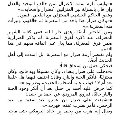
««وليس تلزم سمة الاعتزال لمن خالف التوحيد والعدل
وإن قال بالمنزلة بين المنزلتين، كضرار وأصحابه.»»
ويتفق الحاكم الجشمي المعتزلي مع البلخي، فيقول:
««وكان ضرار هذا يأخذ من المعتزلة ثم خالفهم، وتبرأت
منه المعتزلة.»»
ومن الباحثين أيضًا زهدي جار الله، ففي كتابه الشهير
المعتزلة، عند ذكره لفرق المعتزلة، لم يذكر الضرارية
ضمن فرق المعتزلة، مما يدل على اتفاقه معهم في هذا
التقييم.
ولم تقتصر أزمة ضرار مع المعتزلة، بل امتدت إلى أهل
الحديث أيضًا.
فيحكي حنبل بن إسحاق قائلًا:
««دخلت على ضرار ببغداد، وكان مشوهًا وبه فالج، وكان
معتزليًا، فأنكر الجنة والنار، وقال: اختلف فيهما هل خلقتا
بعد أم لا؟ فوثب عليه أصحاب الحديث، وضربوه.»»
كما حرض عليه أحمد بن حنبل بعد أن أنكر وجود الجنة
والنار حاليًا، فيروي المروذي عن أحمد بن حنبل:
««شهدت على ضرار بن عمرو عند سعيد بن عبد
الرحمن، فأمر بضرب عنقه، فهرب.»»
ويقال إنه هرب من يحيى بن خالد البرمكي حتى مات.