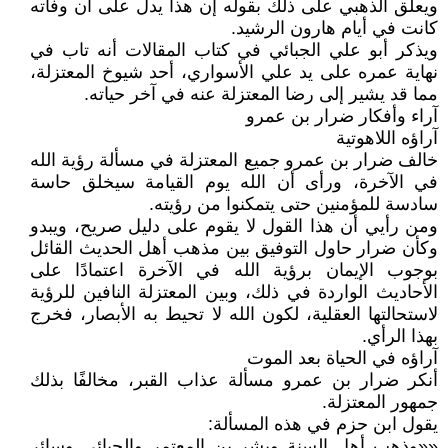
ويعلق الذهبي على ذلك بقوله إن هذا يدل على أن وفاته
كانت في أيام هارون الرشيد.
ويذكر أبو علي الجبائي في كتاب المقالات أنه تاب في
نهاية عمره على يد علي الأسواري، أحد شيوخ المعتزلة،
مما قد يشير إلى رضا المعتزلة عنه في آخر حياته.
آراء وأفكار ضرار بن عمرو
آراؤه اللاهوتية
خالف ضرار بن عمرو جميع المعتزلة في مسألة رؤية الله
في الآخرة، ورأى أن الله يوم القيامة سيخلق حاسة
سادسة للمؤمنين حتى يتمكنوا من رؤيته.
ومن رأيي أن هذا القول لا يقوم على دليل صريح، ويبدو
وكأن ضرار حاول التوفيق بين مذهب أهل الحديث القائل
بوجوب الإيمان برؤية الله في الآخرة اعتمادًا على
الأحاديث الواردة في ذلك، وبين المعتزلة النافين للرؤية
لاستحالتها العقلية، لكون الله لا تحيط به الأبصار، فخرج
بهذا الرأي.
آراؤه في الحياة بعد الموت
أنكر ضرار بن عمرو مسألة عذاب القبر، مخالفًا بذلك
جمهور المعتزلة.
يقول ابن حزم في هذه المسألة:
««وذهب أهل السنة وبشر بن المعتمر والجبائي وسائر