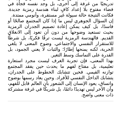
تدريجيًا من غرفة إلى أخرى، بل وجد نفسه فجأة في
فضاء مفتوح بلا إعداد كافٍ لبناء هندسة رمزية جديدة.
فكانت النتيجة حالة سيولة غير مستقرة، وأنومي ممتدة.
إن السؤال الجوهري ليس ما إذا كان المجتمع صالحًا أو
فاسدًا، بل كيف يمكن إعادة تصميم الجدران الرمزية
بحيث تستعيد وضوحها من دون أن تعود إلى الانغلاق
القديم. فالهندسة الرمزية ليست ترفًا فكريًا، بل شرطًا
للاستقرار النفسي والاجتماعي. وضوح المعنى لا يلغي
الحرية، لكنه يمنحها إطارًا؛ والثبات لا يعني الجمود، بل
القدرة على التماسك وسط التغير.
بهذا المعنى، فإن تجربة الغرف ليست مجرد استعارة
تعليمية، بل مفتاح لفهم ما يحدث حين يفقد المجتمع
توازنه القيمي. فحين تتشابك الخطوط على الجدران،
يتشابك الداخل النفسي للأفراد. وحين يعاد رسمها بوضوح
واتساق، يعود الإنسان إلى الشعور بأن العالم قابل للفهم،
وأن الآخر ليس تهديدًا دائمًا، بل شريكًا في غرفة مشتركة
ذات معنى واضح.