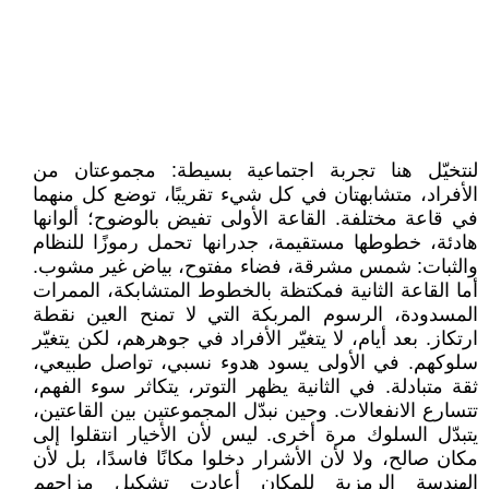
لنتخيّل هنا تجربة اجتماعية بسيطة: مجموعتان من
الأفراد، متشابهتان في كل شيء تقريبًا، توضع كل منهما
في قاعة مختلفة. القاعة الأولى تفيض بالوضوح؛ ألوانها
هادئة، خطوطها مستقيمة، جدرانها تحمل رموزًا للنظام
والثبات: شمس مشرقة، فضاء مفتوح، بياض غير مشوب.
أما القاعة الثانية فمكتظة بالخطوط المتشابكة، الممرات
المسدودة، الرسوم المربكة التي لا تمنح العين نقطة
ارتكاز. بعد أيام، لا يتغيّر الأفراد في جوهرهم، لكن يتغيّر
سلوكهم. في الأولى يسود هدوء نسبي، تواصل طبيعي،
ثقة متبادلة. في الثانية يظهر التوتر، يتكاثر سوء الفهم،
تتسارع الانفعالات. وحين نبدّل المجموعتين بين القاعتين،
يتبدّل السلوك مرة أخرى. ليس لأن الأخيار انتقلوا إلى
مكان صالح، ولا لأن الأشرار دخلوا مكانًا فاسدًا، بل لأن
الهندسة الرمزية للمكان أعادت تشكيل مزاجهم