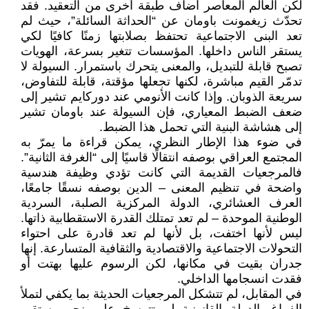
لكن العالم المعاصر أضاف طبقة أخرى من التعقيد. فقد
تحدّث زيغمونت باومان عن “الحداثة السائلة”، حيث لم
تعد البنى الاجتماعية تحتفظ بصلابتها زمنًا كافيًا لكي
يستقر الناس داخلها. المؤسسات تتغير بسرعة، الهويات
تصبح قابلة للتبديل، والمعنى يتحرك باستمرار. السيولة لا
تدمّر القيم مباشرة، لكنها تجعلها مؤقتة، قابلة للتفاوض،
سريعة الذوبان. وإذا كانت الأنومي عند دوركايم تشير إلى
ضعف الضبط المعياري، فإن السيولة عند باومان تشير
إلى هشاشة البنية التي تحمل هذا الضبط.
في ضوء هذا الإطار النظري، يمكن قراءة ما يمرّ به
المجتمع العراقي بوصفه انتقالًا قاسيًا إلى “الغرفة الثانية”.
فالمرجعيات القديمة التي كانت تؤدي وظيفة هندسية
واضحة في تنظيم المعنى – الدين بوصفه نسقًا جامعًا،
العرف العشائري، الدولة المركزية الصلبة، السردية
الوطنية الموحدة – لم تعد تمتلك القدرة الاستقطابية ذاتها.
ليس لأنها اختفت، بل لأنها لم تعد قادرة على احتواء
التحولات الاجتماعية والاقتصادية والثقافية المتسارعة. إنها
جدران بقيت في مكانها، لكن الرسوم عليها بهتت أو
فقدت انسجامها الداخلي.
في المقابل، لم تتشكل المرجعيات الحديثة بما يكفي لتملأ