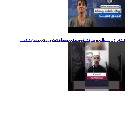
.. فادي بدرية لـ-العربية- بعد ظهوره في مقطع فيديو يوحي باستهداف