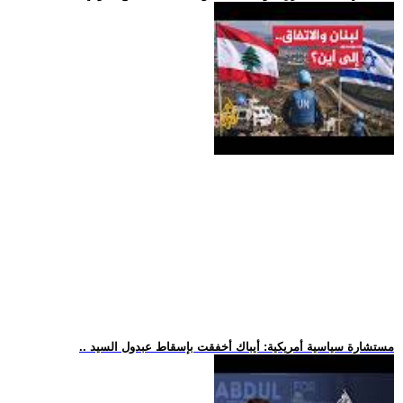
.. مستشارة سياسية أمريكية: أيباك أخفقت بإسقاط عبدول السيد