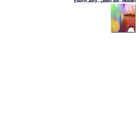
الفلسفة ,علم النفس , وعلم الاجتماع