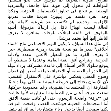
الفراغ. الدولة القانونية لم تترسخ على نحو مستقر،
المواطنة لم تتحول إلى هوية عليا جامعة، والسردية
الوطنية لم تنجح في تجاوز الانقسامات الجزئية. وهكذا
وجد الفرد نفسه بين بنيتين: قديمة فقدت قدرتها
الإلزامية، وجديدة لم تكتسب بعد شرعية كاملة. هذه
الحالة ليست انهيارًا تامًا، بل ارتباكًا مزدوجًا، أشبه
بالوقوف في قاعة امتلأت بلوحات متنافرة لا يعرف
الناظر إليها أيها يعتمد مرشدًا.
في مثل هذا السياق، لا يكون التوتر الاجتماعي نتاج “فساد
أخلاقي” بقدر ما هو نتيجة هندسة رمزية مضطربة. حين
لا يعرف الفرد ما هو المعيار الأعلى، تتعدد ولاءاته
الجزئية، ويتراجع أفق الثقة العامة. وعندما لا يستطيع أن
يتوقع سلوك الآخر استنادًا إلى قاعدة مشتركة، يزداد ميله
إلى الحذر أو العصبية أو الاحتماء بجماعة أصغر. إن فقدان
وضوح المعنى ينعكس مباشرة على الاستقرار النفسي،
لأن الإنسان يحتاج إلى خريطة قيمية ثابتة لكي يهدأ داخليًا.
المفارقة أن المجتمعات التقليدية، رغم محدودية حركتها،
تمتعت بدرجة أعلى من الطمأنينة المعيارية، لأنها عاشت
في “غرفة” واضحة الرسوم، حتى لو كانت ضيقة الأفق.
أما المجتمعات الحديثة فوسّعت الفضاء وفتحت النوافذ،
لكنها سمحت أيضًا بدخول رياح متضاربة. العراق لم ينتقل