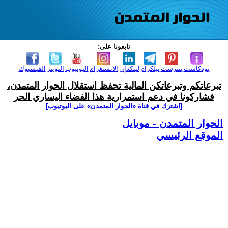
تابعونا على:
بودكاست
بنترست
تيلكرام
لينكدإن
الانستغرام
اليوتيوب
التويتر
الفيسبوك
تبرعاتكم وتبرعاتكن المالية تحفظ استقلال الحوار المتمدن،
فشاركونا في دعم استمرارية هذا الفضاء اليساري الحر
[اشترك في قناة ‫«الحوار المتمدن» على اليوتيوب]
الحوار المتمدن - موبايل
الموقع الرئيسي