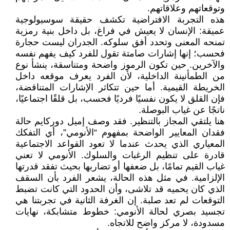
وتوقعاتهم وعلاقاتهم.
هذه التجربة الافتراضية تكشف حقيقة سوسيولوجية
عميقة: الإنسان لا يعيش في فراغ، بل داخل بنية رمزية
تمنحه المعنى وتحدد أفق سلوكه. الجدران ليست حجارة
فحسب؛ إنها إشارات صامتة تقول للفرد كيف يفهم نفسه
والآخرين. حين تكون الرموز واضحة ومتناسقة، ينشأ نوع
من الطمأنينة الداخلية، لأن الفرد يعرف موقعه داخل
الخريطة القيمية. أما حين تتكاثر الإشارات المتناقضة،
فإن القلق لا يكون نفسيًا فرديًا فحسب، بل قلقًا اجتماعيًا،
ناتجًا عن غياب البوصلة.
هنا يلتقي المجاز بالتنظير. فقد وصف إميل دوركايم حالة
فقدان المعايير الواضحة بمفهوم “الأنومي”، أي التفكك
المعياري الذي يحدث عندما لا تعود القواعد الاجتماعية
قادرة على تنظيم الرغبات والسلوك. الأنومي لا تعني
غياب القيم تمامًا، بل ضعفها أو تضاربها بحيث تفقد قدرتها
الإلزامية. في مثل هذه الحالة، يشعر الفرد بأن السقف
الذي كان يحميه قد تلاشى، وأن الحدود التي كانت تضبط
التوقعات لم تعد صلبة. إن الغرفة الثانية في تجربتنا هي
تجسيد بصري لحالة الأنومي: خطوط متشابكة، نهايات
مسدودة، لا مركز واضح للاتجاه.