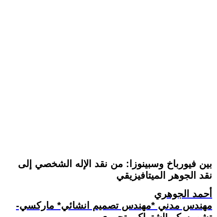
بين فيورباخ وسبينوزا: من نقد الإله الشخصي إلى
نقد الجوهر الميتافيزيقي
أحمد الجوهري
مهندس مدني *مهندس تصميم انشائي* ماركسي-
تشومسكي|اشتراكي تحرري