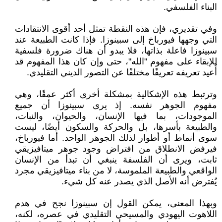
البناء الفلسفي.
وفي تقديري، فإن هذه النقطة تمثل أحد أقوى الانتقادات
التي وجهها فيورباخ إلى سبينوزا. فإذا كانت الطبيعة عند
سبينوزا فاعلة بذاتها، فلا يبدو أن هناك ضرورة فلسفية
للإبقاء على مفهوم "الله"، حتى وإن كان هذا المفهوم قد
أُعيد تعريفه تعريفًا مختلفًا عن التصور الديني التقليدي.
وترتبط هذه الإشكالية بمشكلة أخرى أكثر عمقًا، وهي
مفهوم الجوهر نفسه. إذ يرى سبينوزا أن جميع
الموجودات، بما فيها الإنسان، والحيوان، والنبات،
والطبيعة بأسرها، بل والحركة والسكون أيضًا، ليست
سوى أنماط أو أطوار لذلك الجوهر الواحد. أما فيورباخ،
فيرفض الانطلاق من افتراض وجود جوهر ميتافيزيقي
ثابت، ويرى أن الفلسفة ينبغي أن تبدأ من الإنسان
الواقعي والطبيعة الملموسة، لا من بناء ميتافيزيقي مجرد
يُفترض أنه الأصل الذي يصدر عنه كل شيء.
وبهذا المعنى، يمكن القول إن سبينوزا نجح في هدم
اللاهوت اليهودي والمسيحي التقليدي في عصره، لكنه،