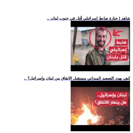
.. شاهد | جنازة ضابط إسرائيلي قُتل في جنوب لبنان
.. كيف يهدد التصعيد الميداني مستقبل الاتفاق بين لبنان وإسرائيل؟