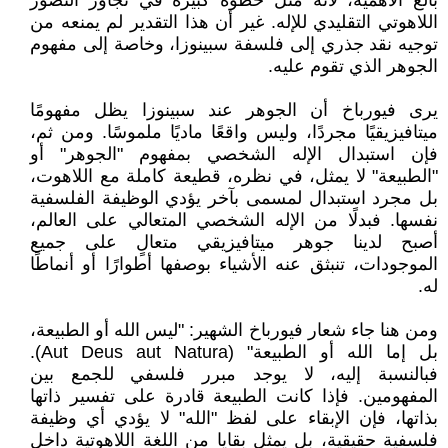
بالغ الأهمية، لأنه مثل خطوة كبيرة في تجاوز التصور
اللاهوتي التقليدي للإله. غير أن هذا التقدير لم يمنعه من
توجيه نقد جذري إلى فلسفة سبينوزا، وخاصة إلى مفهوم
الجوهر الذي تقوم عليه.
يرى فيورباخ أن الجوهر عند سبينوزا يظل مفهومًا
ميتافيزيقيًا مجردًا، وليس واقعًا ماديًا ملموسًا. ومن ثم،
فإن استبدال الإله الشخصي بمفهوم "الجوهر" أو
"الطبيعة" لا يمثل، في نظره، قطيعة كاملة مع اللاهوت،
بل مجرد استبدال لمسمى بآخر يؤدي الوظيفة الفلسفية
نفسها. فبدلًا من الإله الشخصي المتعالي على العالم،
أصبح لدينا جوهر ميتافيزيقي متعالٍ على جميع
الموجودات، تنبثق عنه الأشياء بوصفها أطوارًا أو أنماطًا
له.
ومن هنا جاء شعار فيورباخ الشهير: "ليس الله أو الطبيعة،
بل إما الله أو الطبيعة" (Aut Deus aut Natura).
فبالنسبة إليه، لا يوجد مبرر فلسفي للجمع بين
المفهومين. فإذا كانت الطبيعة قادرة على تفسير ذاتها
بذاتها، فإن الإبقاء على لفظ "الله" لا يؤدي أي وظيفة
فلسفية حقيقية، بل يمثل بقايا من اللغة اللاهوتية داخل