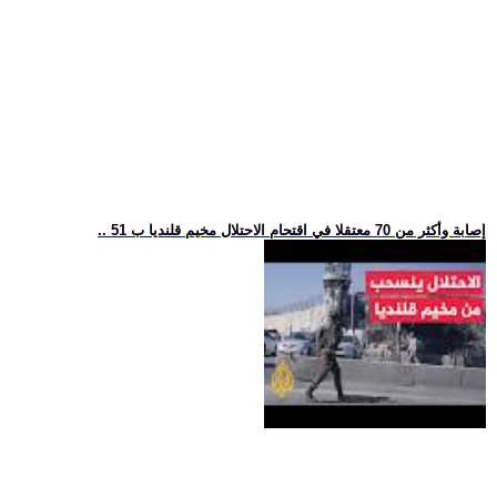
.. 51 إصابة وأكثر من 70 معتقلا في اقتحام الاحتلال مخيم قلنديا ب