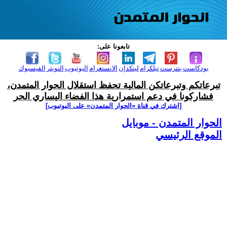
تابعونا على:
بودكاست
بنترست
تيلكرام
لينكدإن
الانستغرام
اليوتيوب
التويتر
الفيسبوك
تبرعاتكم وتبرعاتكن المالية تحفظ استقلال الحوار المتمدن،
فشاركونا في دعم استمرارية هذا الفضاء اليساري الحر
[اشترك في قناة ‫«الحوار المتمدن» على اليوتيوب]
الحوار المتمدن - موبايل
الموقع الرئيسي