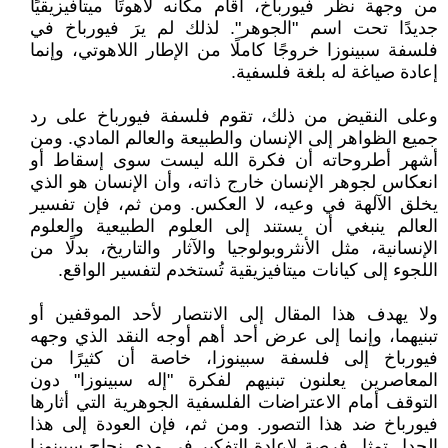
من وجهة نظر فيورباخ، أقام مكانه لاهوتًا ميتافيزيقيًا
جديدًا تحت اسم "الجوهر". لذلك لم يرَ فيورباخ في
فلسفة سبينوزا خروجًا كاملًا من الإطار اللاهوتي، وإنما
إعادة صياغة له بلغة فلسفية.
وعلى النقيض من ذلك، تقوم فلسفة فيورباخ على رد
جميع الظواهر إلى الإنسان والطبيعة والعالم المادي. ومن
أشهر أطروحاته أن فكرة الله ليست سوى إسقاط أو
انعكاس لجوهر الإنسان خارج ذاته، وأن الإنسان هو الذي
يخلق الآلهة في وعيه، لا العكس. ومن ثم، فإن تفسير
العالم ينبغي أن يستند إلى العلوم الطبيعية والعلوم
الإنسانية، مثل الأنثروبولوجيا والآثار والتاريخ، بدلًا من
اللجوء إلى كيانات ميتافيزيقية تُستخدم لتفسير الواقع.
ولا يهدف هذا المقال إلى الانتصار لأحد الموقفين أو
تبنيهما، وإنما إلى عرض أحد أهم أوجه النقد الذي وجهه
فيورباخ إلى فلسفة سبينوزا، خاصة أن كثيرًا من
المعاصرين يعلنون تبنيهم لفكرة "إله سبينوزا" دون
التوقف أمام الاعتراضات الفلسفية الجوهرية التي أثارها
فيورباخ ضد هذا التصور. ومن ثم، فإن العودة إلى هذا
الجدل تمثل فرصة لإعادة التفكير في مدى نجاح سبينوزا