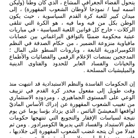
يتحول الفضاء الجغرافي المشاع ، الذي كان وطناً (وليكن
اسمه ليبيا / نموذجا لأوطان الشعوب المقهورة) ، إلى
ميدان كبير للعبة كرة القدم السياسوية ، حيث يكون
الوطن بكل من فيه وما فيه ، هو الكرة التي تتلقى
الركلات - خارج كل قوانين اللعبة السياسية - في مباريات
عبثية محكومة ضمنيّا بالتوافق البراغماتي بين عصابات
مافياوية منزوعة الضمير ، من حكام الصدفة في النظم
الكومبرادورية التابعة ، وبارونات السطو على المال ؛
المدججين بمنصات الإعلام الرقمي والفضائيات والأطماع
والخيانات والفساد العابر للحدود والفتاوى الدينية
والميليشيات المسلحة .
إن الحكومات الفاسدة والنظم الاستبدادية قد انتبهت منذ
وقت طويل إلى مفعول مخدر كرة القدم في تزييف
الوعي على المستوى الجماهيري ، ومردوده الاستثماري
من تغييب الشعوب المقهورة عن إدراك الأساس الماديّ
لواقعها المعيشيّ البائس ، الذي يزداد بؤسا يوما عن يوم
نتيجة لسياسات الإفقار والتجويع التي تنتهجها حكومات
نظم الاستبداد والفساد التي يديرها الكومبرادور . ومن ثم
فبدلا من أن يتجه غضب الشعوب المقهورة إلى جلاديها ،