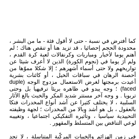
كما أفترض في نسبة - حتى لا أقول فئة - ما من البشر ،
محدودة الحجم إحصائيا ، قد تزيد هنا أو تنقص هناك ؛ لم
أهتم يوما لأخبار ومباريات وكرنفالات لعبة كرة القدم ،
ولم أرَ يوما في (نجوم الكورة) الذين لا أعرف شيئا عن
تواريخهم ولا حتى أسماء أشهرهم ؛ إلا شكلا مموّها من
أحصنة الرهان في سباقات الخيل ، أو كائنات بشرية
أعيدت برمجتها لغرض الاستعمال مزدوج الوجه (duple
faced) ؛ وجه يبدو في ظاهره بريئا ترفيهيا بل وحتى
تربويا . و وجه آخر مستتر شديد المكر والخبث بالغ الآثار
السلبية ، لا يختلف كثيرا عن أشد أنواع المخدرات فتكا
بالعقول ، بل هو أشد وبالا من المخدرات ؛ لجهة وظيفته
التحييدية سياسيا ، وتأثيره التفكيكي اجتماعيا ، وتغييبه
لوعي التناقض بين المتسلط والمقهور .
في زمن الهزائم والخيبات المركّبة المتناسلة ، لا تجد