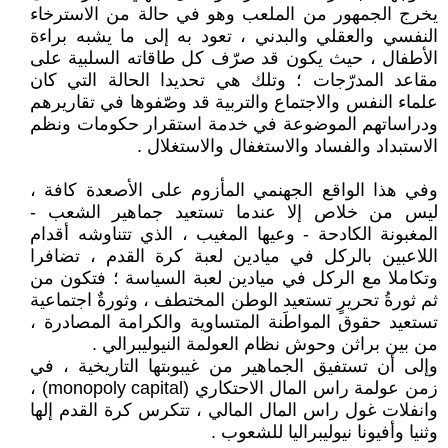
يخرج الجمهور من الملعب وهو في حالة من الاسترخاء
النفسي والعقلي والبدني ، تعود به إلى ما يشبه براءة
الأطفال ، حيث يكون قد صرّف كل طاقاته السلبية على
مقاعد المدرّجات ؛ وتلك هي تحديدا الحالة التي كان
علماء النفس والاجتماع والتربية قد وصّفوها في تقاريرهم
ودراساتهم الموضوعة في خدمة استقرار حكومات ونظم
الاستبداد والفساد والاستغفال والاستغلال .
وفي هذا الواقع الجهنمي المأزوم على الأصعدة كافة ،
ليس من خلاص إلا عندما تستعيد جماهير الشعب -
المغبونة الكادحة - وعيها المغيب ، الذي تتناوشه أقدام
اللاعبين بالركل في ميادين لعبة كرة القدم ، تضافرا
وتكاملا مع الركل في ميادين لعبة السياسة ؛ فتكون من
ثم ثورةُ تحريرٍ تستعيد الوطن المختطف ، وثورةٌ اجتماعية
تستعيد حقوق المواطَنة المتساوية والكرامة المصادرة ،
من بين براثن وحوش نظام العولمة النيوليبرالي .
وإلى أن تستفيق الجماهير من غيبوبتها التاريخية ، في
زمن عولمة راس المال الاحتكاري (monopoly capital) ،
وانفلات غول راس المال المالي ، تتكرس كرة القدم إلها
وثنيا وأفيونا نيوليبراليا للشعوب .