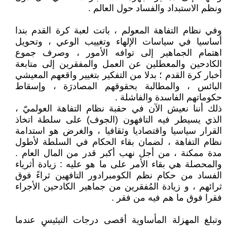
ونظم الاستبداد والفساد حول العالم .
وفي نظام التفاهة المعولم ، باتت لعبة كرة القدم بندا
أساسيا في سياسات الإلهاء وتغييب الوعي ، وتحويل
اهتمام الجماهير إلى توافه الأمور ، وصرف جموع
الكادحين والمعطلين عن العمل والمفقرين إلى متابعة
أخبار كرة القدم ؛ بدلا من التفكير بتغيير واقعهم المعيشي
البائس ، والمطالبة بحقوقهم المصادرَة ، وإسقاط
حكوماتهم الفاسدة والفاشلة .
ذلك أننا نعيش الآن في حقبة نظام التفاهة العولميّ ،
الذي يسيطر فيه التافهون (الجوف) على سلطة اتخاذ
القرار سياسيا واقتصاديا وثقافيا ، والغرض هو استدامة
نظام التفاهة ، لضمان بقاء الحكام في السلطة لأطول
مدة ممكنة ، من أجل نهب أكبر قدر من المال العام .
والمحصلة هي بقاء الأمر على ما هو عليه : زيادة أثرياء
الفساد من حكام نظم الكومبرادور التافهين ثراءً فوق
ثرائهم ، و زيادة المُفقرين من جماهير الكادحين الأجراء
فقرا فوق ما هم فيه من فقر .
وتبلغ المهزلة المأساوية أقصى درجات التيئيس عندما