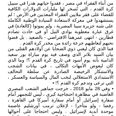
من أبناء الفقراء في مصر ، فقدوا حياتهم هدرا في سبيل
كرة القدم ، التي تُسخر لها مليارات الدولارات الكافية
للقضاء على فقر ملايين الفقراء المعذبين في الأرض ؛ لم
يستشهدوا في معركة لاستعادة السيادة الوطنية الكاملة
على شبه جزيرة سينا المصرية ، ولم يموتوا (كالعادة) في
غرق عبارة معطوبة بوادي النيل أو في حادث تصادم
قطارين - انتهى عمرهما الافتراضي - بالصعيد . بل قضوا
نحبهم لتعاطيهم جرعة زائدة من مخدر كرة القدم .
فما الذي كان ليغني ذوي الضحايا عن أولادهم القتلى من
بيان السيد بلاتر الذي وصف فيه يوم مباراة بور سعيد
الدامية بأنه يوم أسود في تاريخ كرة القدم ؟! وما الذي
كان ليعوض الأمهات الثكالى ، في بيانات الشجب
والاستنكار الرخيصة الصادرة عن سلطة التحالف
الاستبدادي الاستغلالي لنخب المال والسياسة والعسكر ،
التي ترعى وتدعم كرة القدم ؟! •
• وفي 28 مايو 2018 ، خرجت جماهير الشعب المصري
الغاضبة في مظاهرة احتجاجية كبرى ، ليس للتجمهر أمام
سفارة إسرائيل أو أمام سفارة أميركا في القاهرة ،
رفضا - ولو متأخرا - لإعلان ترمب أورشليم عاصمة
موحدة أبدية لإسرائيل . وليس احتجاجا على أحوالها