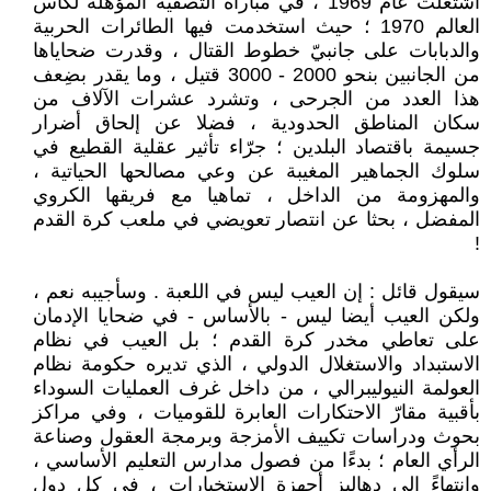
اشتعلت عام 1969 ، في مباراة التصفية المؤهلة لكاس
العالم 1970 ؛ حيث استخدمت فيها الطائرات الحربية
والدبابات على جانبيّ خطوط القتال ، وقدرت ضحاياها
من الجانبين بنحو 2000 - 3000 قتيل ، وما يقدر بضِعف
هذا العدد من الجرحى ، وتشرد عشرات الآلاف من
سكان المناطق الحدودية ، فضلا عن إلحاق أضرار
جسيمة باقتصاد البلدين ؛ جرّاء تأثير عقلية القطيع في
سلوك الجماهير المغيبة عن وعي مصالحها الحياتية ،
والمهزومة من الداخل ، تماهيا مع فريقها الكروي
المفضل ، بحثا عن انتصار تعويضي في ملعب كرة القدم
!
سيقول قائل : إن العيب ليس في اللعبة . وسأجيبه نعم ،
ولكن العيب أيضا ليس - بالأساس - في ضحايا الإدمان
على تعاطي مخدر كرة القدم ؛ بل العيب في نظام
الاستبداد والاستغلال الدولي ، الذي تديره حكومة نظام
العولمة النيوليبرالي ، من داخل غرف العمليات السوداء
بأقبية مقارّ الاحتكارات العابرة للقوميات ، وفي مراكز
بحوث ودراسات تكييف الأمزجة وبرمجة العقول وصناعة
الرأي العام ؛ بدءًا من فصول مدارس التعليم الأساسي ،
وانتهاءً إلى دهاليز أجهزة الاستخبارات ، في كل دول