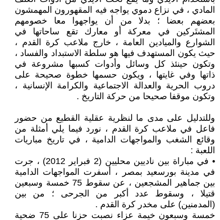
المادي ، في نزاع دموي يواجه فيه المقهورون المهمشون
بعضهم بعضا ؛ بدلا من أن يواجهوا معا خصومهم
المشتَركين في معركة أو معارك تقع ساحاتها في
الشوارع والميادين العامة ، خارج ملاعب كرة القدم ،
حيث يكون المستهدف فيها هو سلطة الاستبداد والفساد ،
وتكون حينئذ كل وسائل وأدوات كسبها مشروعة في
ذاتها وفي غايتها ، ويكون حسمها خطوة صحيحة على
دروب الحرية والعدالة الاجتماعية والكرامة الإنسانية ،
وتكون موقفا صحيحا من حركة التاريخ .
وللتدليل على مدى ما لنظرية عقلية القطيع من حضور
فاعل في ملاعب كرة القدم ، نورد فيما يلي أمثلة من
وقائع الشغب والمواجهات الدامية ، في تاريخ مباريات
اللعبة :
• في مباراة بين ناديين محليين (2 فبراير 2012) ، جرت
في مدينة بورسعيد بمصر ، أسفرت المواجهات الدامية
بين جماهير المشجعين ، عن سقوط 75 خمسة وسبعين
قتيلا ، وسقوط عدد أكبر من الجرحى ؛ من بين
(المدمنين) على مخدر كرة القدم .
خمسة وسبعون خيمة عزاء نصبت حزنا على 75 ضحية