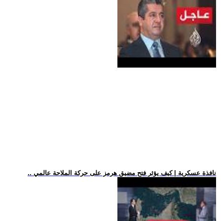
.. نافذة عسكرية | كيف يؤثر فتح مضيق هرمز على حركة الملاحة عالمي