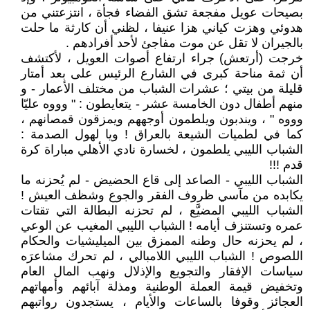
بصيحات عويل مفجعة تشق الفضاء فجأة ، انتزعتني من
هدوئي وهزت كياني هزا عنيفا ، لظني أن كارثة ما حلت
بالجيران لا تقل عن موت مفاجئ لأحد أفرادهم .
خرجت (أرتعش) جراء ارتفاع أصوات العويل ، لأكتشف
أن ثمة مناحة كبرى في الشارع الرئيس على بعد أمتار
قليلة من بيتي ؛ عشرات الشباب من مختلف الأعمار - و
منهم أطفال دون الخامسة عشر - يتعايطون : " وووه عليّا
وووه " ، ويندبون ويلطمون أوجههم ويمزقون قمصانهم ،
كما في لطميات الشيعة بالعراق ! ويا لهول الصدمة :
الشباب الليبي يلطمون ، لخسارة نادي الأهلي مباراة كرة
قدم !!!
الشباب الليبي - الصاعد إلى قاع الحضيض - لم يُحزنه ما
يكابده من مآسي ظروف الفقر والجوع وشظف العيش !
الشباب الليبي المضيَّع ، لم تحزنه البطالة التي تقتات
عمره وتستنزف أيامه ! الشباب الليبي المغيب عن الوعي
، لم يحزنه حال وطنه الممزق بين الميليشيات والحكام
اللصوص ! الشباب الليبي اللامبالي ، لم تحرك مشاعرَه
سياسات الإفقار والتجويع والإذلال ونهب المال العام
وتخفيض قيمة العملة الوطنية ومذلة آبائهم وأمهاتهم
العجائز وقوفا بالساعات والأيام ، يستجدون رواتبهم