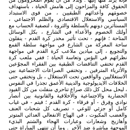
فإنه يرتد منها إليها . وبدلا من أن يقوم المحرومون من
الحقوق كافة والمزاحون إلى هامش الحياة ، باستهداف
خصومَهم وأعدائهم الطبقيين ، من قوى الاستبداد
السياسي والاستغلال الاقتصادي والظلم الاجتماعي ،
المستأثرين دونهم بالسلطة والثروة ، لتصفية الحساب مع
أولئك الخصوم والأعداء في الشارع ، بكل الوسائل
المتاحة ؛ فإنهم - تحت تأثير مخدر كرة القدم - ينقلون
ساحة المعركة من الشارع في مواجهة سلطة القمع
والتجويع ، إلى ميادين ملاعب كرة القدم في مواجهة
نظرائهم في البؤس وتعاسة الحياة ؛ ففي ملعب كرة
القدم تختفي التناقضات الطبقية بين الفقراء المجوّعين
والأثرياء المترفين ، وتختفي الصراعات الاجتماعية بين
الاستغلاليين والواقعين تحت الاستغلال ، بل وتختفي حتى
الخلافات الايديولوجية والدينية الأعمق تجذرا في النفوس
، ليحل محل كل ذلك صراع تناحري منفلت من كل القيود
الحضارية والاجتماعية والأخلاقية والقانونية بين أنصار
نوادي وفِرق - أو فرقاء - كرة القدم ؛ فيتم - في غياب
كامل أو جزئي للوعي - تصريف كل شحنات العنف
والغضب المكبوت ، في الهياج الانفعالي العدائي المتوتر
وأهازيج وشعارات وعبارات الهجاء والشتم البذيء
الموجهة مباشرة ضد الآخر . وما أن تنتهي المباراة حتى