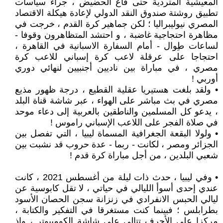
المعيشية المتردية حتى قاع الحضيض ، جراء سياسات
تطبيق روشتة صندوق النقد الدولي لإعادة هيكلة الاقتصاد
المصري نيوليبراليا ؛ لكن جماهير كرة القدم ، خرجت في
مظاهرة احتجاجية غاضبة ، و احتشد المتظاهرون وقوفا -
لساعات طِوال - أمام السفارة الاسبانية في القاهرة ،
احتجاجا على عرقلة لاعب كرة إسباني للاعب كرة
مصري ، في مباراة بين ناديين أجنبيين لنهائي دوري
أوربي !
• ولقد بلغت هستيريا عقلية القطيع ، درجة ظهور مذيع
مصري في بث مباشر على الهواء ، عبر شاشة قناة البلد
، يدعو كل المسلمين والناطقين بالعربية إلى دعاء موحد
في صلاة الفجر على اللاعب الإسباني راموس !
• ولولا البقعة الجغرافية المسماة ليبيا ، التي تفصل بين
الجزائر ومصر ، لكانت - ربما - عدة حروب قد نشبت بين
شعبي البلدين ، من أجل مباراة كرة قدم !
• وفي ليبيا ، حدث ذات ليلة من أغسطس 2021 ، كانت
عندي إحدى أسوأ الليالي في حياتي ، لا تقل كابوسية عن
ليالي الحبس الانفرادي في زنزانة سجن الحصان الأسود
بطرابلس ؛ فبينما كنت مستغرقا في التفكير والكتابة ،
مركزا على الأحرف تتالي على شاشة الكومبيوتر ، وإذ