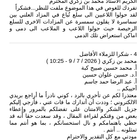
الكريم الاستاذ محمد بن زكري المحترم
تفردك للغوص في هذا الموضوع ملفت للنظر...فشكراً
لقد حولوا اللاعبين الى سلع تُباع في المزاد العلني بين
سماسرة لا يقلون سمسرة عن المزادات الاخرى للسلع
الرخيصة حيث حولوا اللاعب و الملاعب الى دمى و
اماكن استعراض تلك الدمى
4 - شكرا للزملاء الأفاضل
محمد بن زكري ( 2026 / 7 / 9 - 10:25 )
أ. محمد حسين صبيح كبة
أ.د. حسين علوان حسين
أ. عبد الرضا حمد جاسم
أحييكم ..
معتذرا لكم عن تأخري بالرد ، كوني نادراً ما أراجع بريدي
الالكتروني ؛ وددت أن أتدارك ما فات عني ، فأزجي إليكم
جزيل الشكر والامتنان على تفضلكم بالمرور وإعطاء
بعض من وقتكم لقراءة المقال ، وقد سعدت حقا أنه قد
حظي باهتمامكم و نال استحسانكم ، بما هو أنتم مما
تمثلونه .. أنتم .
مودتي مع كل التقدير والاحترام