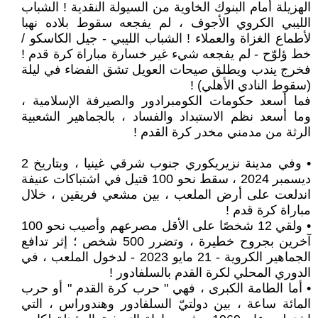
الهزيلة أمام البنوك الخاوية من السيولة النقدية ! الشباب
الليبي الكروي الأجوف ، لم يفجعه سقوط بلاده نهبا
لأطماع الغزاة والعملاء ! الشباب الليبي - جيل الكاسكو /
خط ؤلوّح - لم يفجعه شيء غير خسارة مباراة كرة قدم !
فخرج يندب ويطلق صيحات العويل تشق الفضاء في ليلة
(سقوط النادي الأهلي) !
فما أسعد حكومات الكومبرادور والصيرفة الإسلامية ،
وما أسعد نظم الاستبداد والفساد ، بالجماهير الشعبية
الرثة من مدمني مخدر كرة القدم !
• وفي مدينة نزيريكوري جنوب شرقي غينيا ، وبتاريخ 2
ديسمبر 2024 ، سقط نحو 100 قتيل في اشتباكات عنيفة
اندلعت على أرض الملعب ، بين مشعي فريقين ، خلال
مباراة كرة قدم !
• ولقي 12 شخصًا على الأقل مصرعهم وأصيب نحو 100
آخرين بجروح خطيرة ، وتضرر 500 شخص ؛ إثر تدافع
الجماهير الكروية - 21 مايو 2023 - لدخول الملعب ، في
الدوري المحلي لكرة القدم بالسلفادور !
• أما الطامة الكبرى ، فهي " حرب كرة القدم " أو حرب
المائة ساعة ، بين دولتيّ السلفادور وهندوراس ، التي