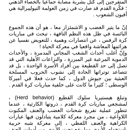
المتفرجين إلى كتل بشرية مصابة جماعيا بالخصاء الذهني
؛ فكُرة القدم قد صارت في زمن العولمة النيوليبرالية هي
أفيون الشعوب .
إنّ ما يثير الغضب و الاشمئزاز معا ، هو أن هذه الجموع
البائسة في ظل هذه النظم التافهة ، تبحث في مباريات
كرة الرفس ، عن انتصارات وهمية ، للتعويض نفسيا عن
هزائمها المعاشة واقعيا في معركة الحياة !
وإنّ أغلب أحداث الشغب المجاني المدمرة ، والأحداث
الدموية المرعبة غير المبررة ، والنزاعات الأهلية التي قد
تصل إلى حد القطيعة بين أفراد الأسرة الواحدة ، بل قد
تتصاعد توتراتها الحادة إلى نشوب الحروب المسلحة
العبثية بين جيوش الدول ، كما حدث فعلا في أميركا
الوسطى ؛ كثيرا ما كانت على خلفية مباريات كرة القدم .
وتبلغ هيستيريا سلوك القطيع (Herd behavior) ،
لمشجعي مباريات كرة القدم ، ذروتها الكارثية ، عندما
تتطور عملية تفريغ شحنات الغضب والعنف المكبوت
اللاواعية ، من مجرد معركة كلامية يتبادلون فيها عبارات
الكراهية والعنف اللفظي ، إلى معركة شبه حربية
باستخدام الأيدي وما يقع تحت الأيدي من أدوات العنف