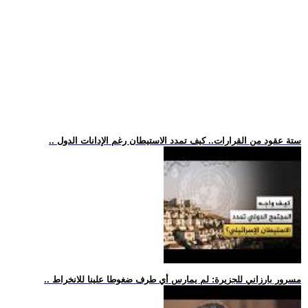
.. ستة عقود من القرارات.. كيف تمدد الاستيطان رغم الإدانات الدول
.. مسرور بارزاني للجزيرة: لم يمارس أي طرف ضغوطا علينا للانخراط