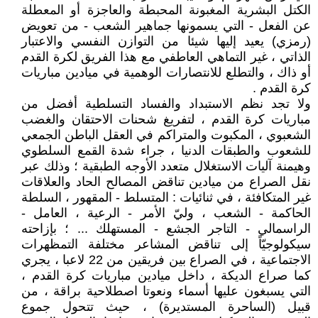
الكتل البشرية المغبونة المحبطة والعاجزة أو المعطلة
عن الفعل - التي يسمونها جماهير الشعب - من تعويض
(رمزي) يعيد إليها شيئا من التوازن النفسي والاعتبار
الذاتي ، غير التماهي العاطفي مع هذا الفريق لكرة القدم
أو ذاك ، والتطلع للانتصارات الوهمية في ميادين مباريات
كرة القدم .
ولا تجد نظم الاستبداد والفساد التسلطية أفضل من
مباريات كرة القدم ، لتفريغ شحنات الاحتقان والغضب
الشعبوي ، المكبوت والمتراكم في العقل الباطن الجمعي
للشعوب والطبقات الدنيا ، جراء شدة القمع السلطوي
وهيمنة آليات الاستغلال متعدد الأوجه الطبقية ؛ وذلك عبر
نقل الصراع من ميادين تناقض المصالح الحاد والعلاقات
غير المتكافئة ، في ثنائيات : المتسلط - المقهور ، السلطة
الحاكمة - الشعب ، وليّ الأمر - الرعية ، العامل -
الراسمالي - التاجر الجشع - المستهلك ... ؛ بإزاحته
سيكولوجيّاً إلى تناقض المشاعر مختلفة التمظهرات
الاجتماعية ، في الصراع بين فريقين من 22 لاعبا ، يجري
كما صراع الديكة ، داخل ميادين مباريات كرة القدم ،
التي يسبغون عليها أسماء ونعوتا اصطلاحية براقة ، من
قبيل (الساحرة المستديرة) ، حيث تتحول جموع