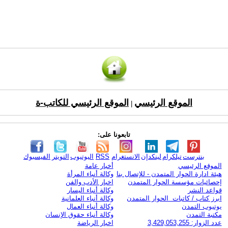
الموقع الرئيسي
الموقع الرئيسي للكاتب-ة
|
تابعونا على:
بنترست
تيلكرام
لينكدإن
الانستغرام
RSS
اليوتيوب
التويتر
الفيسبوك
الموقع الرئيسي
أخبار عامة
هيئة ادارة الحوار المتمدن - للإتصال بنا
وكالة أنباء المرأة
إحصائيات مؤسسة الحوار المتمدن
اخبار الأدب والفن
قواعد النشر
وكالة أنباء اليسار
ابرز كتاب / كاتبات الحوار المتمدن
وكالة أنباء العلمانية
يوتيوب التمدن
وكالة أنباء العمال
مكتبة التمدن
وكالة أنباء حقوق الإنسان
عدد الزوار: 3,429,053,255
اخبار الرياضة