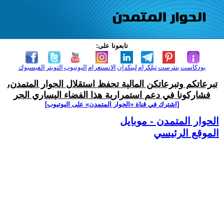
تابعونا على:
بودكاست
بنترست
تيلكرام
لينكدإن
الانستغرام
اليوتيوب
التويتر
الفيسبوك
تبرعاتكم وتبرعاتكن المالية تحفظ استقلال الحوار المتمدن،
فشاركونا في دعم استمرارية هذا الفضاء اليساري الحر
[اشترك في قناة ‫«الحوار المتمدن» على اليوتيوب]
الحوار المتمدن - موبايل
الموقع الرئيسي