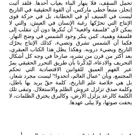
تحمل السقف، فلا ينهار البناء بغياب أحدها. فلقد أثبت
إنجلز، متبعاً خطى ماركس، أن القوة الحقيقية في التاريخ
ليست في السيف أو في الخطابة، بل في حركة قوى
الإنتاج التي تحرّكها رغبة الإنسان في العيش، والتي لا
يمكن لأي "فلسفة واقعية" أن تُنكرها دون أن تنقلب إلى
فلسفة وهمية، كمن ينكر وجود الشمس في وضح النهار.
فكما أن الشمس تشرق وتضيء، كذلك الإنتاج يحرّك
التاريخ ويضيء دروبه. وهكذا يظل هذا الكتاب العبقري،
بعد أكثر من قرن من نشره، صارخاً في وجه كل أشكال
التحريف والادعاء، ليُذكّرنا بأن طريق التحرر الحقيقي يمرّ
عبر الفهم العميق للقوانين الاقتصادية التي تحكم
المجتمع، وبأن "عمال العالم، اتحدوا!" ليست مجرد شعار،
بل هي خلاصة علم التاريخ، كلمة حقّ يريد بها باطل،
وكلمة صدق تزلزل عروش الظلم والاستغلال. وتبقى تلك
الكلمة كالرعد يزلزل الأرض، وكالبرق يخترق الظلمات، لا
يخفت صوتها، ولا يبلى عهدها.