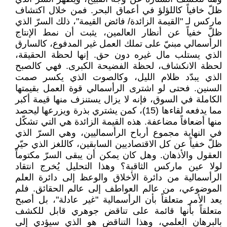
ظلّ خافياً كاللؤلؤ في أعماق البحر. فمن خلال اكتشاف
ماركس لـ "القيمة الزائدة/ فائض القيمة"، ذلك السرّ الذي
ظلّ خفياً عن أنظار العالمين، يثبت أن نمط الإنتاج
الرأسمالي مبنيّ على تملك العمل غير المدفوع، كالسارق
الذي يستلب مال غيره دون حق. إنها لحظة الحقيقة،
لحظة الانكشاف، لحظة الفضيحة الكبرى. فهي كالصبح
الذي يبدّد ظلام الليل، وكالصوت الذي يكسر صمت
السنين. فحتى لو اشترى الرأسمالي قوة العمل بقيمتها
الكاملة في السوق، فإنه لا يزال يستنزف منها قيمة أكبر
مما يدفعه لقاءها (15)، كمن يشتري بذرة ويزرعها ليحصد
منها أضعافاً مضاعفة. هذه القيمة الزائدة هي التي تشكّل
في النهاية مجموع أرباح الرأسماليين، وهي السرّ الذي
ظلّ خفياً عن كل الاقتصاديين السابقين، كاللغز الذي حيّر
العقول والأذهان. وهل كان يمكن أن يبقى السرّ مكتوماً
لولا عين ماركس الثاقبة؟ وهذا التحليل يُخرج انتقاد
الرأسمالية من دائرة الأخلاق والوعظ إلى دائرة العلم
الموضوعي، من عالم العواطف إلى عالم الحقائق. فلم
يعد الأمر متعلقاً بأن الرأسمالية "غير عادلة"، بل أصبح
متعلقاً بأنها قائمة على تناقض جوهري قابل للكشف
بالبرهان العلمي، وهذا التناقض هو الذي سيؤدي إلى