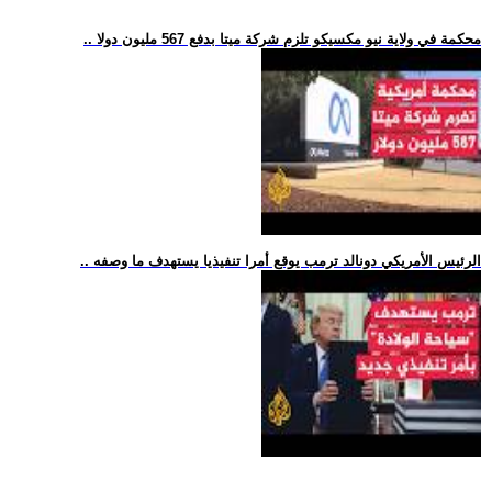
.. محكمة في ولاية نيو مكسيكو تلزم شركة ميتا بدفع 567 مليون دولا
.. الرئيس الأمريكي دونالد ترمب يوقع أمرا تنفيذيا يستهدف ما وصفه