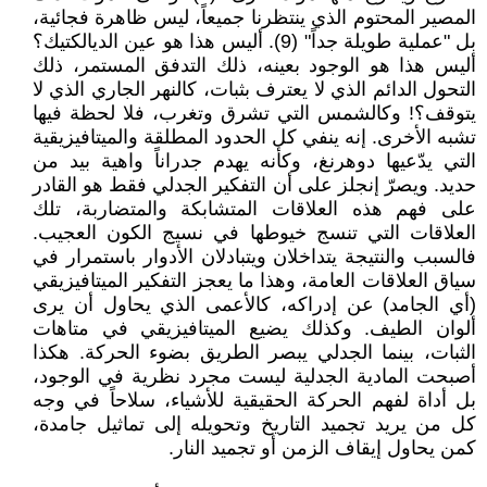
المصير المحتوم الذي ينتظرنا جميعاً، ليس ظاهرة فجائية،
بل "عملية طويلة جداً" (9). أليس هذا هو عين الديالكتيك؟
أليس هذا هو الوجود بعينه، ذلك التدفق المستمر، ذلك
التحول الدائم الذي لا يعترف بثبات، كالنهر الجاري الذي لا
يتوقف؟! وكالشمس التي تشرق وتغرب، فلا لحظة فيها
تشبه الأخرى. إنه ينفي كل الحدود المطلقة والميتافيزيقية
التي يدّعيها دوهرنغ، وكأنه يهدم جدراناً واهية بيد من
حديد. ويصرّ إنجلز على أن التفكير الجدلي فقط هو القادر
على فهم هذه العلاقات المتشابكة والمتضاربة، تلك
العلاقات التي تنسج خيوطها في نسيج الكون العجيب.
فالسبب والنتيجة يتداخلان ويتبادلان الأدوار باستمرار في
سياق العلاقات العامة، وهذا ما يعجز التفكير الميتافيزيقي
(أي الجامد) عن إدراكه، كالأعمى الذي يحاول أن يرى
ألوان الطيف. وكذلك يضيع الميتافيزيقي في متاهات
الثبات، بينما الجدلي يبصر الطريق بضوء الحركة. هكذا
أصبحت المادية الجدلية ليست مجرد نظرية في الوجود،
بل أداة لفهم الحركة الحقيقية للأشياء، سلاحاً في وجه
كل من يريد تجميد التاريخ وتحويله إلى تماثيل جامدة،
كمن يحاول إيقاف الزمن أو تجميد النار.