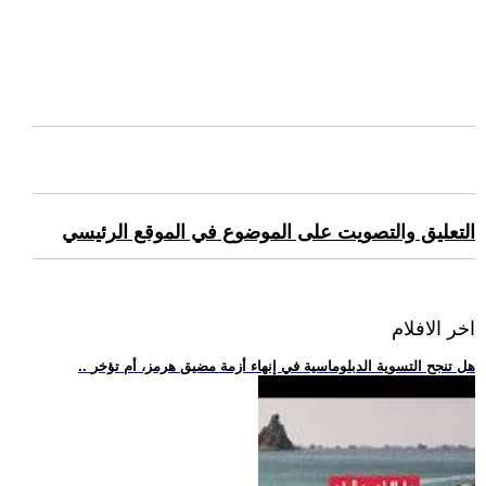
التعليق والتصويت على الموضوع في الموقع الرئيسي
اخر الافلام
.. هل تنجح التسوية الدبلوماسية في إنهاء أزمة مضيق هرمز، أم تؤخر