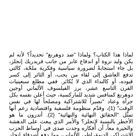
لماذا هذا الكتاب؟ ولماذا "ضد دوهرنغ" تحديداً؟ لأنه لم
يكن وليد نزوة أو اندفاع عابر من جانب فريدريك إنجلز،
بل جاء استجابةً لضرورة سياسية وفكرية ملحّة، كالتي
تدفع العاشق إلى لقاء من يحب، أو الثائر إلى كسر
قيوده، أو كالنداء الذي لا يُكابَر. ففي مطلع سبعينيات
القرن التاسع عشر، برز الفيلسوف الألماني أوجين
دوهرنغ كمنافس شديد للماركسية، حيث أعلن نفسه بكل
جرأة وعناد "نصيراً للاشتراكية ومصلحاً لها في نفس
الوقت" (1)، وقدّم منظومة فلسفية واقتصادية زعم أنها
تمثّل "الحقائق النهائية والنهائية" (2). أتدرون ما هو
الأخطر بالنسبة لإنجلز؟ والأمر الذي يبعث على الدهشة
والحيرة معاً، أن أفكاره وجدت صدى في أوساط الحزب
الاشتراكي الديمقراطي الألماني، مما دفع أصدقاء إنجلز