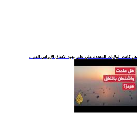
.. هل كانت الولايات المتحدة على علم ببنود الاتفاق الإيراني العم