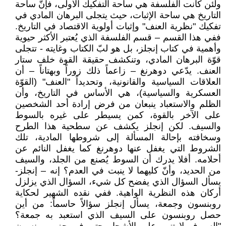
ولئن كانت الفلسفة هي ساحة التفكيك الأولى، فإنّ ساحة
التاريخ هي ساحة الإثبات، حيث يتجلى البرهان المادي في
تفكيك "نظرية العنف" وإثبات أولوية الاقتصاد في التاريخ.
ففي هذا القسم – قسم الفلسفة الذي يُعتبر الأكثر حيوية
وأهمية في كتاب إنجلز، بل هو لبّ الكتاب وغايته - تتجلى
قوّة البرهان المادي، وتنكشف حقيقة القوة خلف ستار
العنف. يدّعي دوهرنغ – زاعماً ذلك زوراً وبهتاناً – أن
العلاقات السياسية والقانونية، وتحديداً "العنف" (القوّة
العسكرية والسياسية)، هي الأساس في التاريخ، وأن
الظلم والاستعباد ينبعان من فرض إرادة أحد الشخصين
على الآخر بالقوة، كمن يسيطر على غيره بالسوط
والسيف. لكن إنجلز يكشف عن سطحية هذا الطرح
وسخافته بإحالة المسألة إلى شروطها المادية، تلك
الشروط التي يغفل عنها دوهرنغ كما يغفل النائم عن
أحلامه. أفلا يدرك أن السوط يُصنع من الجلد، والسيف
من الحديد، وأنّ كليهما لا ينبت في العدم؟ إنه – إنجلز-
يسأل السؤال الذي يفضح كل شيء، السؤال الذي يزلزل
أركان هذه النظرية الواهية. ففي نقده الشهير لحكاية
روبنسون وجمعة، يسأل إنجلز سؤالاً حاسماً: من أين
حصل روبنسون على السيف الذي استعبد به جمعة؟