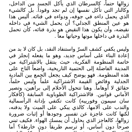
زوالها حتماً، كالسرطان الذي يأكل الجسد من الداخل،
وكالنار التي تأكل نفسها إن لم تجد وقوداً. بل كالشيء
الذي يحمل داءه في جوفه، ودواءه في فنائه. أليس هذا
هو عين المنطق الجدلي؟ أن يحمل الشيء في داخله
نقيضه، وأن يكون هذا النقيض هو بذرة فنائه، كأن تحمل
البذرة في داخلها موتها وحياتها معاً .
وليس يكفي كشف السرّ واستنفاد النقد، بل كان لا بد من
إعادة البناء على أساس جديد، وهو ما يفعله إنجلز في
خاتمة المنظومة الفكرية، حيث ينتقل بالاشتراكية من
المدينة الفاضلة إلى الحتمية التاريخية، واضعاً التاج على
هذه المنظومة. فهو يوضح كيف يجعل الجمع بين المادية
الجدلية وفائض القيمة الاشتراكية علماً وليس حلماً،
حقائق لا أوهاماً. وهنا تتحول الأحلام إلى براهين، وتصير
الأماني قوانين. فالاشتراكية الطوباوية السابقة (كأفكار
سان سيمون وفورييه) كانت تكتفي بإدانة الرأسمالية
والندب على آلامها، كالذي يبكي على الميت ولا يدفنه،
لكنها كانت عاجزة عن تفسير وجودها أو إثبات ضرورة
زوالها، كالعاجز الذي يحاول أن يمسك الهواء. فكيف تبني
صرحاً دون أساس، أو ترسم طريقاً دون خارطة؟ أما