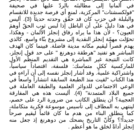
في ألمانيا إلى مطالبتَه بالردّ عليها في صحيفة
"فولكسشتات" المركزية، لمنع أي فرصة جديدة للانقسام
والبلبلة في حزبٍ كان قد حقّق وحدته حديثاً (3). أليس
في هذا دليلٌ على أن الباطل إذا لبس ثوب الحقّ أوهمَ
العيون؟ - لأن هذا ما يراه رفاق إنجلز الألمان - وهكذا،
تحوّلت مهمّة إنجلز النقدية إلى مشروع بنّاء واسع، كالذي
يهدم قصراً ليقيم مكانه مدينة فاضلة. فبينما كان الهدف
المباشر هو تفنيد "هرطقة دوهرنغ " على حد قول إنجلز،
كانت النتيجة غير المباشرة هي التقديم المنظّم الأول
للماركسية ككلٍ متماسك: فلسفة، اقتصاداً سياسياً،
واشتراكية علمية. وقد أشار إنجلز نفسه إلى أن آراءه في
هذا الكتاب "لقيت منذ الطبعة السابقة انتشاراً واسعاً في
الوعي الاجتماعي للدوائر العلمية والطبقة العاملة في
جميع البلاد المتمدنة" (4). أليست هذه هي المفارقة
العجيبة؟ أن ينطلق الكاتب من ضرورة الرد على خصم،
لينتهي به المطاف إلى تأسيس موسوعة فكرية متكاملة،
كما ينطلق البناء من هدم ما كان قائماً ليقيم صرحاً
جديداً!؟ وكأنّ التاريخ يضحك من دوهرنغ إذ جعل منه
إنجلز أداةً لخلق ما هو أعظم .