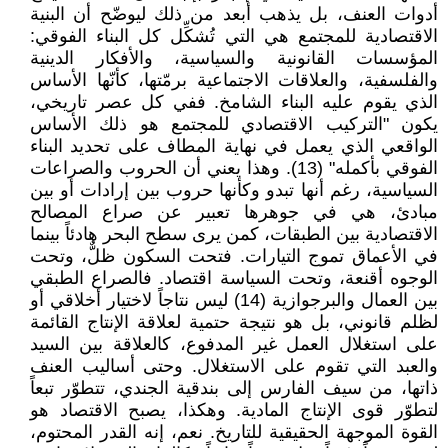
أدوات العنف، بل يذهب أبعد من ذلك ليوضّح أن البنية
الاقتصادية للمجتمع هي التي تُشكِّل كل البناء الفوقي:
المؤسسات القانونية والسياسية، والأفكار الدينية
والفلسفية، والعلاقات الاجتماعية برمّتها، كأنّها الأساس
الذي يقوم عليه البناء الشامخ. ففي كل عصر تاريخي،
يكون "التركيب الاقتصادي للمجتمع هو ذلك الأساس
الواقعي الذي يعمل في نهاية المطاف على تحديد البناء
الفوقي بأكمله" (13). وهذا يعني أن الحروب والصراعات
السياسية، رغم أنها تبدو وكأنها حروب بين إرادات أو بين
مبادئ، هي في جوهرها تعبير عن صراع المصالح
الاقتصادية بين الطبقات، كمن يرى سطح البحر هادئاً بينما
في الأعماق تموج التيارات. فتحت السكون ظلٌّ، وتحت
الوجوه أقنعة، وتحت السياسة اقتصاد. فالصراع الطبقي
بين العمال والبرجوازية (14) ليس نتاجاً لاختيار أخلاقي أو
لظلم قانوني، بل هو نتيجة حتمية لعلاقة الإنتاج القائمة
على استغلال العمل غير المدفوع، كالعلاقة بين السيد
والعبد التي تقوم على الاستغلال. وحتى أساليب العنف
ذاتها، من سيف الفارس إلى بندقية الجندي، تتطوّر تبعاً
لتطوّر قوى الإنتاج المادية. وهكذا، يصبح الاقتصاد هو
القوة الموجهة الحقيقية للتاريخ. نعم، إنه القدر المحتوم،