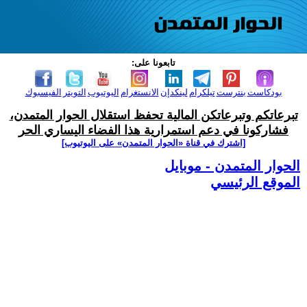
تابعونا على:
بودكاست
بنترست
تيلكرام
لينكدإن
الانستغرام
اليوتيوب
التويتر
الفيسبوك
تبرعاتكم وتبرعاتكن المالية تحفظ استقلال الحوار المتمدن،
فشاركونا في دعم استمرارية هذا الفضاء اليساري الحر
[اشترك في قناة ‫«الحوار المتمدن» على اليوتيوب]
الحوار المتمدن - موبايل
الموقع الرئيسي