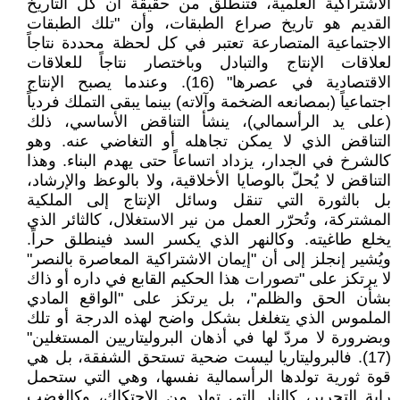
الاشتراكية العلمية، فتنطلق من حقيقة أن كل التاريخ
القديم هو تاريخ صراع الطبقات، وأن "تلك الطبقات
الاجتماعية المتصارعة تعتبر في كل لحظة محددة نتاجاً
لعلاقات الإنتاج والتبادل وباختصار نتاجاً للعلاقات
الاقتصادية في عصرها" (16). وعندما يصبح الإنتاج
اجتماعياً (بمصانعه الضخمة وآلاته) بينما يبقى التملك فردياً
(على يد الرأسمالي)، ينشأ التناقض الأساسي، ذلك
التناقض الذي لا يمكن تجاهله أو التغاضي عنه. وهو
كالشرخ في الجدار، يزداد اتساعاً حتى يهدم البناء. وهذا
التناقض لا يُحلّ بالوصايا الأخلاقية، ولا بالوعظ والإرشاد،
بل بالثورة التي تنقل وسائل الإنتاج إلى الملكية
المشتركة، وتُحرّر العمل من نير الاستغلال، كالثائر الذي
يخلع طاغيته. وكالنهر الذي يكسر السد فينطلق حراً.
ويُشير إنجلز إلى أن "إيمان الاشتراكية المعاصرة بالنصر"
لا يرتكز على "تصورات هذا الحكيم القابع في داره أو ذاك
بشأن الحق والظلم"، بل يرتكز على "الواقع المادي
الملموس الذي يتغلغل بشكل واضح لهذه الدرجة أو تلك
وبضرورة لا مردّ لها في أذهان البروليتاريين المستغلين"
(17). فالبروليتاريا ليست ضحية تستحق الشفقة، بل هي
قوة ثورية تولدها الرأسمالية نفسها، وهي التي ستحمل
راية التحرير، كالنار التي تولد من الاحتكاك، وكالغضب