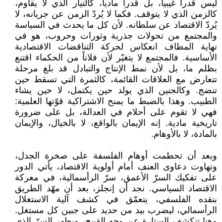
ليس قدراً غيبياً، بل قدراً مادياً، كالتيار الذي لا يقاوم،
كالزمن الذي لا يتوقف. فكما لا يُردّ الزمن عن جريانه، لا
يُردّ الاقتصاد عن سلطانه. لأن كل ما يحدث في السياسة
والمجتمع من تحولات جذرية وثورات وحروب، هو في
نهاية المطاف انعكاس لحركة التناقضات الاقتصادية
الأساسية. فالمجتمع لا يتغيّر لأن فلاناً من الحكماء اقتنع
بظلم ما، بل لأن نمط الإنتاج والتبادل قد بلغ مرحلة
تتعارض مع العلاقات القائمة، كالثمرة التي تسقط حين
تنضج. وكالجنين الذي يولد حين يكتمل، لا حين يشاء
الطبيب. وهذا بالضبط ما يمنح الاشتراكية قوّتها العلمية:
فهي لا تقوم على أحلام في العدالة، بل على ضرورة
تاريخية مادية. إنه الإيمان بالواقع، لا بالخيال، والإيمان
بالمادة، لا بالأوهام.
وبعد أن تحطمت أوهام الفلسفة على صخرة الجدل،
وتهاوت دعاوى العنف أمام أولوية الاقتصاد، يأتي الدور
على تفكيك السرّ الأعمق، سرّ الرأسمالية، في معركة
الاقتصاد السياسي. نجد أن إنجلز، بعد أن مهّد الطريق
بنقده الفلسفي، يتعمّق في كشف آلية الاستغلال
الرأسمالي، ليضرب بيد من حديد على جبين كل مستغل.
وهنا تنكشف الستارة عن وجه القبيح، ويظهر السرّ الذي