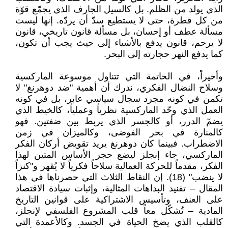
الذي يولد من الظلم. بل كالسيل الجارف الذي يجمّع قوّة
من كل قطرة، حتى لا يستطيع سدّ أن يردّه. إنها ليست
مسألة عطف أو إحسان، بل مسألة قانون تاريخي، قانون
لا يرحم، قانون يدفع بالأشياء إلى حيث يجب أن تكون،
كما يدفع النهر حجارته إلى البحر.
وأخيراً، في الخاتمة التي تتناول موسوعة الماركسية
وسلاح النضال الفكري، ندرك أن أهمية "ضد دوهرنغ" لا
تكمن في كونه مجرد سجال سياسي عابر، بل في كونه
العمل الذي وحّد الماركسية نظرياً وعملياً، كالخيط الذي
يضمّ الدرر، أو كالجسر الذي يربط بين ضفتين. فهو
كالمنارة في بحر الفوضى، وكالميزان في زمن
الاضطراب. فبينما كان دوهرنغ يريد تقويض أركان الفكر
الماركسي، جاء إنجلز ليضع حجر الأساس المتين لهذا
الفكر، مقدماً للحركة العمالية سلاحاً فكرياً لا يُقهر و"كنزاً
لا ينضب" (18). إن النقاط الثلاث التي حصرناها في هذا
المقال – تفنيد البداهات المثالية، وإثبات سيادة الاقتصاد
على العنف، وتأسيس الاشتراكية على قوانين التاريخ
المادية – تُشكّل معاً قلب المشروع الفلسفي لإنجلز،
كالقلب الذي يضخ الحياة في الجسد. وكالأعمدة التي