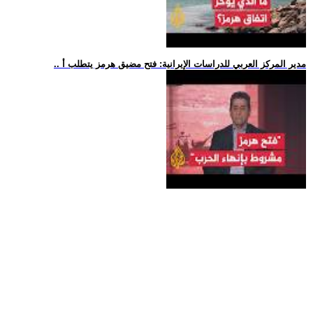
.. مدير المركز العربي للدراسات الإيرانية: فتح مضيق هرمز يتطلب أ