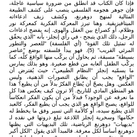
فإذا كان الكتاب قد انطلق من ضرورة سياسية عاجلة،
فإن جوهر هجومه الفلسفي ينصب على كشف الطبيعة
المثالية لمنهج دوهرنغ، وكشف زيف ادعاءاته
الميتافيزيقية. وهنا تبرز المعركة الفكرية كمعركة نور
وظلام، أو كصراع بين العقل والهوى. إنه يفضح ادعاءات
الرجل، ذلك الذي يتبجح - في رأي إنجلز- بأنه "الذي يحقّق
له تمثيل تلك القوة" (أي الفلسفة) "للعصر والتطور
المرئي القريب" (5). فهو يبدأ فلسفته بوضع "عناصر
بسيطة" مسبقة، ثم يحاول أن يركّب منها الواقعَ كلَّه، كما
يركّب الطفل ألعابه من قطع صغيرة. وهو بذلك يمارس
ما يسمّيه إنجلز "النظام الطبيعي"، حيث يُفترض أن
"الواقع" يجب أن يطابق التصورات الذهنية، وليس
العكس. وهل يصحّ أن يُطاع الفكرُ بدلاً من أن يطيع؟ هذا
هو المنطق المادي للتاريخ. ألا ترون كيف يعكس هذا كل
ما نعرفه عن الوجود؟ فبدلاً من أن يكون الفكر انعكاساً
للواقع، يصبح الواقع هو الذي يجب أن يطيع الفكر، كالعبد
الذي يطيع سيده، أو كالأمة التي تسير وفق ما يخطط له
حكامها! وسخرية إنجلز اللاذعة تبلغ ذروتها في نقده لـ
"بديهيات" دوهرنغ الرياضية، تلك البديهيات التي يظنها
دوهرنغ أساساً لكل معرفة. فالمبدأ الذي يقول "الكل أكبر