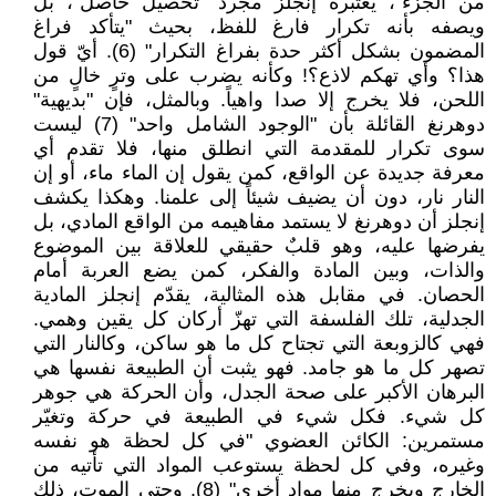
من الجزء"، يعتبره إنجلز مجرد "تحصيل حاصل"، بل
ويصفه بأنه تكرار فارغ للفظ، بحيث "يتأكد فراغ
المضمون بشكل أكثر حدة بفراغ التكرار" (6). أيّ قول
هذا؟ وأي تهكم لاذع؟! وكأنه يضرب على وترٍ خالٍ من
اللحن، فلا يخرج إلا صدا واهياً. وبالمثل، فإن "بديهية"
دوهرنغ القائلة بأن "الوجود الشامل واحد" (7) ليست
سوى تكرار للمقدمة التي انطلق منها، فلا تقدم أي
معرفة جديدة عن الواقع، كمن يقول إن الماء ماء، أو إن
النار نار، دون أن يضيف شيئاً إلى علمنا. وهكذا يكشف
إنجلز أن دوهرنغ لا يستمد مفاهيمه من الواقع المادي، بل
يفرضها عليه، وهو قلبٌ حقيقي للعلاقة بين الموضوع
والذات، وبين المادة والفكر، كمن يضع العربة أمام
الحصان. في مقابل هذه المثالية، يقدّم إنجلز المادية
الجدلية، تلك الفلسفة التي تهزّ أركان كل يقين وهمي.
فهي كالزوبعة التي تجتاح كل ما هو ساكن، وكالنار التي
تصهر كل ما هو جامد. فهو يثبت أن الطبيعة نفسها هي
البرهان الأكبر على صحة الجدل، وأن الحركة هي جوهر
كل شيء. فكل شيء في الطبيعة في حركة وتغيّر
مستمرين: الكائن العضوي "في كل لحظة هو نفسه
وغيره، وفي كل لحظة يستوعب المواد التي تأتيه من
الخارج ويخرج منها مواد أخرى" (8). وحتى الموت، ذلك