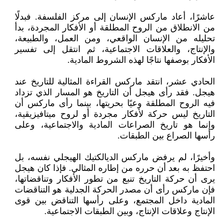
عاشرًا، أعاد ماركس الإنسان إلى مركز الفلسفة. فبدلًا
من الانطلاق من الروح المطلقة أو الأفكار المجردة، بدأ
تحليله من الإنسان الواقعي، ومن العمل، والطبيعة،
والإنتاج، والعلاقات الاجتماعية، ثم انتقل إلى تفسير
الأفكار بوصفها نتاجًا لهذه الشروط المادية.
الحادي عشر، انتقد ماركس القراءة المثالية للتاريخ عند
هيجل. فقد رأى هيجل أن التاريخ هو المسار الذي تزداد
فيه الروح المطلقة وعيًا بحريتها، بينما رأى ماركس أن
التاريخ ليس حركة لأفكار مجردة أو لروح ميتافيزيقية،
وإنما هو تاريخ الصراعات المادية والاجتماعية، وعلى
رأسها الصراع بين الطبقات.
وأخيرًا، لم يرفض ماركس الديالكتيك الهيجلي نفسه، بل
احتفظ به بعد أن حرره من إطاره المثالي. فإذا كان هيجل
يرى أن حركة التاريخ تنبع من تطور الأفكار وتناقضاتها،
فإن ماركس رأى أن مصدر الحركة الجدلية هو التناقضات
المادية داخل المجتمع، وعلى رأسها التناقض بين قوى
الإنتاج وعلاقات الإنتاج، وبين الطبقات الاجتماعية.