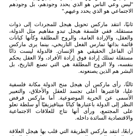
"ليس وعي الناس هو الذي يحدد وجودهم، بل وجودهم
الاجتماعي هو الذي يحدد وعيهم."
ثانيًا، انتقد ماركس تحويل هيجل للمجردات إلى ذوات
مستقلة. ففي فلسفة هيجل تبدو مفاهيم مثل الدولة،
والعقل، والإرادة العامة، والروح المطلقة وكأنها كيانات
قائمة بذاتها تمارس الفعل التاريخي، بينما يرى ماركس
أن الفاعل الحقيقي هو الإنسان. فالدولة ليست ذاتًا
مستقلة تمتلك إرادة فوق إرادة الأفراد، ولا العقل يحكم
بنفسه، ولا الروح المطلقة هي التي تصنع التاريخ، بل
البشر هم الذين يصنعونه.
ثالثًا، رأى ماركس أن هيجل منح الدولة مكانة فلسفية
عليا، فاعتبرها أعلى تجسد للعقل والأخلاق، والتعبير
الأسمى عن الحرية الموضوعية. أما ماركس فرفض
النظر إلى الدولة باعتبارها كيانًا ميتافيزيقيًا أو سلطة تعلو
على المجتمع، ورأى أنها نتاج للعلاقات الاجتماعية
والاقتصادية السائدة داخله.
رابعًا، انتقد ماركس الطريقة التي قلب بها هيجل العلاقة