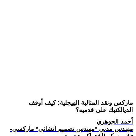
ماركس ونقد المثالية الهيجلية: كيف أوقف
الديالكتيك على قدميه؟
أحمد الجوهري
مهندس مدني *مهندس تصميم انشائي* ماركسي-
تشومسكي|اشتراكي تحرري