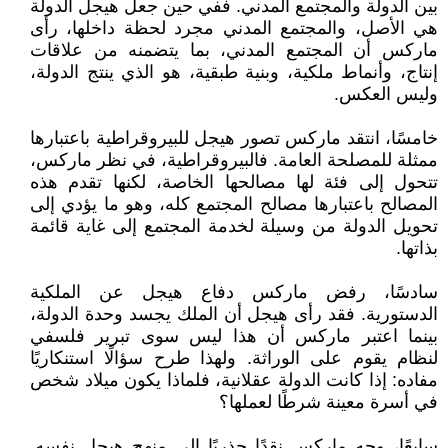
بين الدولة والمجتمع المدني. ففي حين جعل هيجل الدولة
هي الأصل، والمجتمع المدني مجرد لحظة داخلها، رأى
ماركس أن المجتمع المدني، بما يتضمنه من علاقات
إنتاج، وأنماط ملكية، وبنية طبقية، هو الذي ينتج الدولة،
وليس العكس.
خامسًا، انتقد ماركس تصور هيجل للبيروقراطية باعتبارها
ممثلة للمصلحة العامة. فالبيروقراطية، في نظر ماركس،
تتحول إلى فئة لها مصالحها الخاصة، لكنها تقدم هذه
المصالح باعتبارها مصالح المجتمع كله، وهو ما يؤدي إلى
تحويل الدولة من وسيلة لخدمة المجتمع إلى غاية قائمة
بذاتها.
سادسًا، رفض ماركس دفاع هيجل عن الملكية
الدستورية. فقد رأى هيجل أن الملك يجسد وحدة الدولة،
بينما اعتبر ماركس أن هذا ليس سوى تبرير فلسفي
لنظام يقوم على الوراثة. ولهذا طرح سؤالًا استنكاريًا
مفاده: إذا كانت الدولة عقلانية، فلماذا يكون ميلاد شخص
في أسرة معينة شرطًا لعملها؟
سابعًا، وجه ماركس نقدًا جذريًا إلى منهج هيجل نفسه.