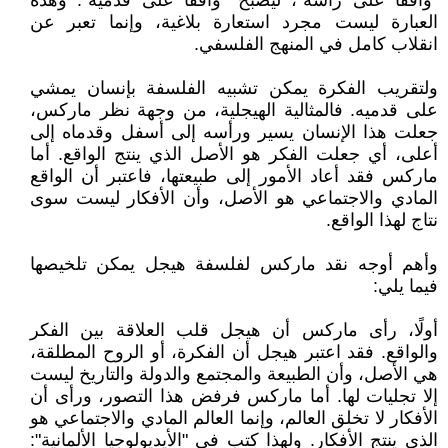
"واقفًا على رأسه"، ليصبح "واقفًا على قدميه". وهذه
العبارة ليست مجرد استعارة بلاغية، وإنما تعبر عن
انقلاب كامل في المنهج الفلسفي.
ولتقريب الفكرة يمكن تشبيه الفلسفة بإنسان يمشي
على قدميه. فالمثالية الهيجلية، من وجهة نظر ماركس،
جعلت هذا الإنسان يسير ورأسه إلى أسفل وقدماه إلى
أعلى، أي جعلت الفكر هو الأصل الذي ينتج الواقع. أما
ماركس فقد أعاد الأمور إلى طبيعتها، فاعتبر أن الواقع
المادي والاجتماعي هو الأصل، وأن الأفكار ليست سوى
نتاج لهذا الواقع.
وأهم أوجه نقد ماركس لفلسفة هيجل يمكن تلخيصها
فيما يلي:
أولًا، رأى ماركس أن هيجل قلب العلاقة بين الفكر
والواقع. فقد اعتبر هيجل أن الفكرة، أو الروح المطلقة،
هي الأصل، وأن الطبيعة والمجتمع والدولة والتاريخ ليست
إلا تجليات لها. أما ماركس فرفض هذا التصور، ورأى أن
الأفكار لا تخلق العالم، وإنما العالم المادي والاجتماعي هو
الذي ينتج الأفكار. ولهذا كتب في "الأيديولوجيا الألمانية":