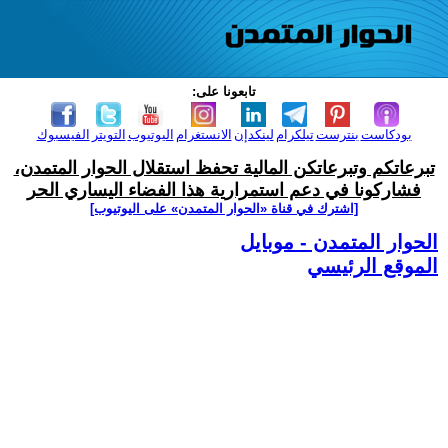
تابعونا على:
بودكاست
بنترست
تيلكرام
لينكدإن
الانستغرام
اليوتيوب
التويتر
الفيسبوك
تبرعاتكم وتبرعاتكن المالية تحفظ استقلال الحوار المتمدن،
فشاركونا في دعم استمرارية هذا الفضاء اليساري الحر
[اشترك في قناة ‫«الحوار المتمدن» على اليوتيوب]
الحوار المتمدن - موبايل
الموقع الرئيسي