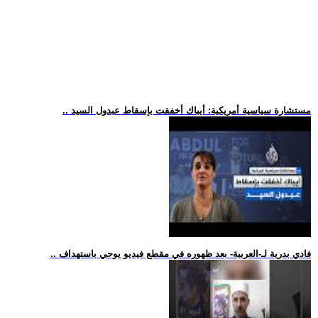
.. مستشارة سياسية أمريكية: أيباك أخفقت بإسقاط عبدول السيد
.. فادي بدرية لـ-العربية- بعد ظهوره في مقطع فيديو يوحي باستهداف