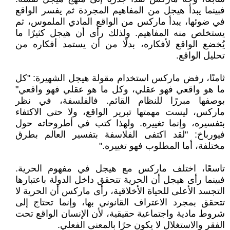
فبينما يبدأ هيجل من المفاهيم المجردة ثم يفسر الواقع
في ضوئها، يبدأ ماركس من الواقع المادي الملموس، ثم
يستخلص منه المفاهيم. ولذلك رأى أن هيجل كثيرًا ما
يُخضع الواقع لأفكاره، بدلًا من أن يستمد أفكاره من
تحليل الواقع.
ثامنًا، رفض ماركس استخدام مقولة هيجل الشهيرة: "كل
ما هو واقعي فهو عقلي، وكل ما هو عقلي فهو واقعي"
بوصفها مبررًا للنظام القائم. فالفلسفة، في نظر
ماركس، ليست مهمتها تبرير الواقع، ولا حتى الاكتفاء
بتفسيره، وإنما تغييره. ولهذا كتب في أطروحاته حول
فيورباخ: "لقد اكتفى الفلاسفة بتفسير العالم بطرق
مختلفة، أما المطلوب فهو تغييره."
تاسعًا، اختلف ماركس مع هيجل في مفهوم الحرية.
فبينما رأى هيجل أن الحرية تتحقق داخل الدولة باعتبارها
التجسد الأعلى للحياة الأخلاقية، رأى ماركس أن الحرية لا
تتحقق بمجرد الاعتراف القانوني بها، وإنما تحتاج إلى
شروط مادية واجتماعية حقيقية، لأن الإنسان الواقع تحت
الفقر والاستغلال لا يكون حرًا بالمعنى الفعلي.