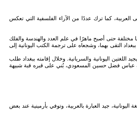
لعربية، كما ترك عددًا من الآراء الفلسفية التي تعكس
، ودرس فيها علومًا مختلفة حتى أصبح ماهرًا في علم العدد والهندسة والفلك
غداد التقى بهما، وشجعاه على ترجمة الكتب اليونانية إلى
 اللغتين اليونانية والسريانية. وخلال إقامته ببغداد طلب
 بها حتى توفي سنة 912م، وقيل سنة 922م. ووفقًا لما أوردته دراسة عباس فضل حسين المسعودي، بُني على قبره قبة شبيهة
ليونانية، جيد العبارة بالعربية، وتوفي بأرمينية عند بعض