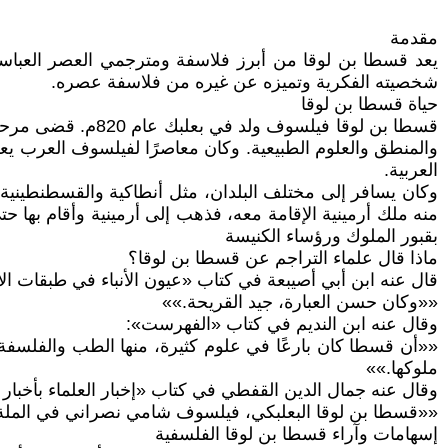
مقدمة
يعد قسطا بن لوقا من أبرز فلاسفة ومترجمي العصر العباسي،
شخصيته الفكرية وتميزه عن غيره من فلاسفة عصره.
حياة قسطا بن لوقا
قسطا بن لوقا فيلس
والمنطق والعلوم الطبيعية. وكان معاصرًا لفيلسوف العرب يعقو
العربية.
وكان يسافر إلى مختلف البلدان، مثل أنطاكية والقسطنطينية، لل
بقبور الملوك ورؤساء الكنيسة
ماذا قال علماء التراجم عن قسطا بن لوقا؟
قال عنه ابن أبي أصيبعة في كتاب «عيون الأنباء في طبقات الأ
««وكان حسن العبارة، جيد القريحة.»»
وقال عنه ابن النديم في كتاب «الفهرست»:
««أن قسطا كان بارعًا في علوم كثيرة، منها الطب والفلسفة وا
ملوكها.»»
وقال عنه جمال الدين القفطي في كتاب «إخبار العلماء بأخبار 
««قسطا بن لوقا البعلبكي، فيلسوف شامي نصراني في الملة 
إسهامات وآراء قسطا بن لوقا الفلسفية