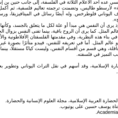
لسي عده أحد الأعلام الثلاثة في الفلسفة، إلى جانب حنين بن
» لأرسطو طاليس، وتضمنت ترجمته تعاليم فلسفية، ثم أكمل ا
اليوناني فلوطرخس. وله أيضًا رسائل في الميتافيزيقا، ورسا
».
ذ يرى أن النفس هي مبدأ أو علة لكل ما يتعلق بالجسد، وكأنها
عالم المثل. كما يرى أن الروح باقية، بينما تفنى النفس بزوال ال
ي بناء هذه النظرية، وفي مقدمتها الفلسفتان الأفلاطونية وال
و عالم المثل. أما في تعريفه للنفس، فيبدو متأثرًا بصورة 
لة، وهي قسم من أقسام النفس، وليست كيانًا مستقلًا، بينما ي
نب التميز في فلسفته.
ة الإسلامية، وقد أسهم في نقل التراث اليوناني وتطوير بع