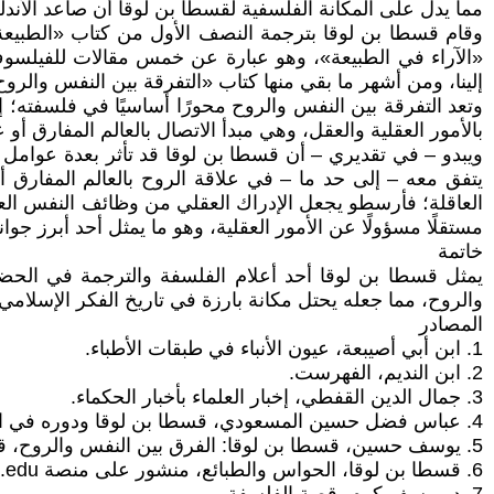
مما يدل على المكانة الفلسفية لقسطا بن لوقا أن صاعد الأند
وقام قسطا بن لوقا بترجمة النصف الأول من كتاب «الطبيعة
«الآراء في الطبيعة»، وهو عبارة عن خمس مقالات للفيلسوف 
إلينا، ومن أشهر ما بقي منها كتاب «التفرقة بين النفس والروح
وتعد التفرقة بين النفس والروح محورًا أساسيًا في فلسفته؛ إ
بالأمور العقلية والعقل، وهي مبدأ الاتصال بالعالم المفارق أو 
ويبدو – في تقديري – أن قسطا بن لوقا قد تأثر بعدة عوامل ف
يتفق معه – إلى حد ما – في علاقة الروح بالعالم المفارق أ
العاقلة؛ فأرسطو يجعل الإدراك العقلي من وظائف النفس العاق
مستقلًا مسؤولًا عن الأمور العقلية، وهو ما يمثل أحد أبرز جوا
خاتمة
يمثل قسطا بن لوقا أحد أعلام الفلسفة والترجمة في الحضار
والروح، مما جعله يحتل مكانة بارزة في تاريخ الفكر الإسلامي.
المصادر
1. ابن أبي أصيبعة، عيون الأنباء في طبقات الأطباء.
2. ابن النديم، الفهرست.
3. جمال الدين القفطي، إخبار العلماء بأخبار الحكماء.
4. عباس فضل حسين المسعودي، قسطا بن لوقا ودوره في الحضارة العربية الإسلامية، مجلة العلوم الإنسانية والحضارة.
5. يوسف حسين، قسطا بن لوقا: الفرق بين النفس والروح، قناة يوسف حسين على يوتيوب.
6. قسطا بن لوقا، الحواس والطبائع، منشور على منصة Academia.edu.