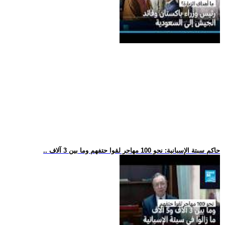
.. حاكم سبتة الإسبانية: نحو 100 مهاجر لقوا حتفهم وما بين 3 آلاف