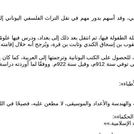
 وقد أسهم بدور مهم في نقل التراث الفلسفي اليوناني إلى ا
وف ولد في بعلبك عام 820م. قضى مرحلة الطفولة فيها، ثم انتقل بعد ذلك إلى بغداد
ب بن إسحاق الكندي وثابت بن قرة، ويُرجح أنه خلال إقامته بب
حصول على الكتب اليونانية وترجمتها إلى العربية، كما كان يجيد
منه ملك أرمينية الإقامة معه، فذهب إلى أرمينية وأقام
طباء»:
لهندسة والأعداد والموسيقى، لا مطعن عليه، فصيحًا في اللغة ا
الحكماء»:
الإسلامية.»»