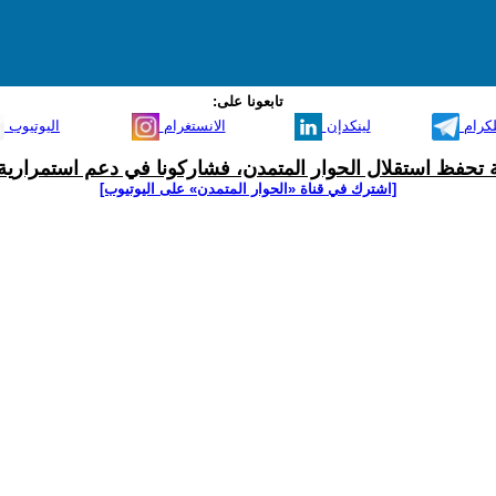
تابعونا على:
لكرام
لينكدإن
الانستغرام
اليوتيوب
ية تحفظ استقلال الحوار المتمدن، فشاركونا في دعم استمرارية 
[اشترك في قناة ‫«الحوار المتمدن» على اليوتيوب]