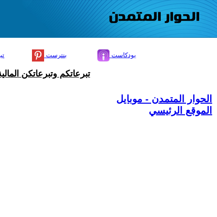
بودكاست
بنترست
تي
تبرعاتكم وتبرعاتكن المال
الحوار المتمدن - موبايل
الموقع الرئيسي