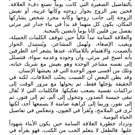
بالتفاصيل الصغيرة التي كانت يوماً تصنع دفء العلاقة.
فحين يمر الزوج بجوار زوجته وكأنها غريبة، أو تعيش
الزوجة إلى جانب زوجها وكأنه مجرد شخص يشاركها
المكان، يكون كل منهما قد بدأ في بناء جدار غير مرئي
يفصل بين قلبين كانا يوماً نابضين بالمحبة.
والعلاقة السامة تبدأ غالباً حين تتوقف الكلمات الجميلة،
ويغيب الإصغاء، وتُهمل المشاعر، ويُستبدل الحوار
بالصمت، والاهتمام باللامبالاة، عندها يشعر أحد الطرفين
بأنه أصبح غير مرئي، وأن وجوده وعدمه سواء، فتتسلل
إلى نفسه مشاعر الوحدة وهو يعيش مع شريك حياته،
وتلك من أقسى صور الوحدة التي قد يعيشها الإنسان.
وقد يظن البعض أن الصمت يجنّب الخلافات، لكنه في
الحقيقة يؤجلها فقط، ثم يحولها مع مرور الوقت إلى
تراكمات نفسية يصعب تفكيكها. فالكلمات التي لا تُقال
تبقى حبيسة الصدور، وتتحول إلى ألم، ثم إلى فتور، ثم
إلى نفور، وربما إلى كراهية صامتة لا يسمعها أحد، لكنها
تُرى في الملامح، وتُقرأ في العيون، وتنعكس في تفاصيل
الحياة اليومية.
وتزداد خطورة العلاقة السامة حين يكون الأبناء شهوداً
عليها. فالطفل لا يتعلم الحب من الكتب، فهو يقرأه في