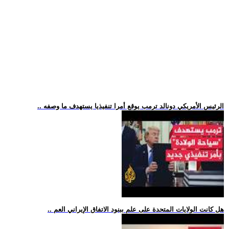
.. الرئيس الأمريكي دونالد ترمب يوقع أمرا تنفيذيا يستهدف ما وصفه
.. هل كانت الولايات المتحدة على علم ببنود الاتفاق الإيراني العم