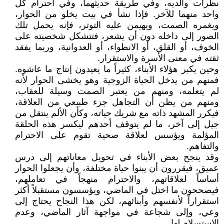
نظرات والديه، وفي طريقة حديثهما، وفي احترام كل
واحد منهما للآخر. فإذا نشأ في بيت يخلو من الحوار،
ويغمره الصمت، ويهيمن عليه التوتر، فإنه يحمل تلك
الصور إلى داخله دون أن يشعر، فتتشكل شخصيته على
الخوف، أو القلق، أو الانطواء، أو العدوانية، وربما يفقد
ثقته في معنى الأسرة والاستقرار.
وحين يكبر هؤلاء الأبناء، كثيراً ما يعيدون إنتاج ما عاشوه.
فمنهم من يدخل الحياة الزوجية وهو يخشى الحوار لأنه
لم يتعلمه، ومنهم من يعتبر الصمت وسيلة للعقاب،
ومنهم من يظن أن التجاهل جزء طبيعي من العلاقة،
فيكرر المشهد ذاته مع شريك حياته، وكأن الألم ينتقل من
جيل إلى آخر، ما لم يتوقف أحدهم ليكسر هذه الحلقة
المؤلمة ويؤسس لعلاقة صحية تقوم على الاحترام
والتفاهم.
وقد ينجح بعض الأبناء في تحويل معاناتهم إلى درس
عميق، فيقررون أن يبنوا حياة مختلفة، وأن يجعلوا الحوار
أساساً لعلاقاتهم، والاحترام منهجاً في تعاملهم،
فيصححون ما اختل في الماضي، ويؤسسون مستقبلاً أكثر
استقراراً لأنفسهم وأبنائهم، لكن هذا النجاح يحتاج إلى
وعي، وإلى شجاعة في مواجهة آثار الماضي، وعدم
الاستسلام لها.