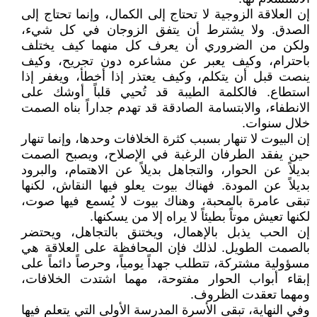
إن العلاقة الزوجية لا تحتاج إلى الكمال، وإنما تحتاج إلى
الصدق. ولا يشترط أن يتفق الزوجان في كل شيء،
ولكن من الضروري أن يعرف كل منهما كيف يختلف
باحترام، وكيف يعبر عن مشاعره دون تجريح، وكيف
ينصت قبل أن يتكلم، وكيف يعتذر إذا أخطأ، ويغفر إذا
استطاع. فالكلمة الطيبة قد تُحيي قلباً أوشك على
الانطفاء، والابتسامة الصادقة قد تهدم جداراً بناه الصمت
خلال سنوات.
إن البيوت لا تنهار بسبب كثرة الخلافات وحدها، وإنما تنهار
حين يفقد الطرفان الرغبة في الإصلاح، ويصبح الصمت
بديلاً عن الحوار، والتجاهل بديلاً عن الاهتمام، والبرود
بديلاً عن المودة. فهناك بيوت يعلو فيها النقاش، لكنها
تبقى عامرة بالمحبة، وهناك بيوت لا يُسمع فيها صوت،
لكنها تعيش موتاً بطيئاً لا يراه إلا من يسكنها.
إن الحب يذبل بالإهمال، ويختنق بالتجاهل، ويحتضر
بالصمت الطويل. لذلك فإن المحافظة على العلاقة هي
مسؤولية مشتركة، تتطلب جهداً يومياً، وحرصاً دائماً على
إبقاء أبواب الحوار مفتوحة، مهما اشتدت الخلافات،
ومهما تعقدت الظروف.
وفي النهاية، تبقى الأسرة المدرسة الأولى التي يتعلم فيها