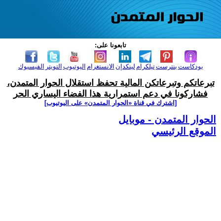
تابعونا على:
بودكاست
بنترست
تيلكرام
لينكدإن
الانستغرام
اليوتيوب
التويتر
الفيسبوك
تبرعاتكم وتبرعاتكن المالية تحفظ استقلال الحوار المتمدن،
فشاركونا في دعم استمرارية هذا الفضاء اليساري الحر
[اشترك في قناة ‫«الحوار المتمدن» على اليوتيوب]
الحوار المتمدن - موبايل
الموقع الرئيسي