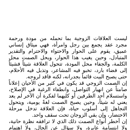
ليست العلاقات الزوجية بما تحمله من مودة ورحمة
مجرد عقد يجمع بين رجل وامرأة، فهي ميثاق إنساني
عميق، يقوم على الحوار والاحتواء والاحترام والتقدير
المتبادل، وحين يغيب هذا الحوار، ويحل الصمت محل
الكلمة، والجفاء محل المودة، تتحول العلاقة شيئاً فشيئاً
إلى فضاء بارد، تخبو فيه المشاعر، وتذبل فيه الأحلام،
حتى يصبح البيت قائماً بجدرانه، لكنه فاقد لروحه.
إن الصمت الزوجي قد يكون في كثير من الأحيان إعلاناً
صامتاً عن انهيار التواصل، وانطفاء الرغبة في الإصلاح،
واستسلام أحد الطرفين أو كليهما لفكرة أن الآخر لم يعد
يعني له شيئاً، وحين يصبح الصمت لغةً يومية، ويتحول
التجاهل إلى أسلوب حياة، فإن العلاقة تدخل مرحلة
الاحتضار، وإن بقي الزوجان تحت سقف واحد.
إن أخطر أنواع الصمت ذلك الذي لا ترافقه نظرة حانية،
ولا ابتسامة عابرة، ولا سؤال عن الحال، ولا اهتمام