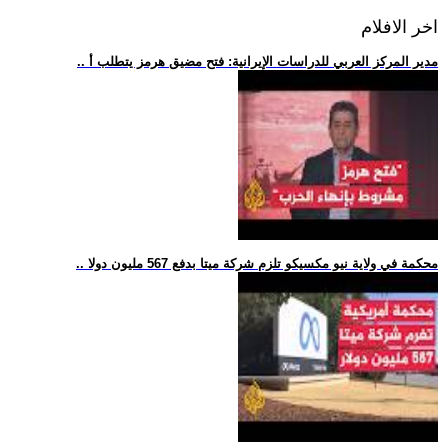
اخر الافلام
.. مدير المركز العربي للدراسات الإيرانية: فتح مضيق هرمز يتطلب أ
.. محكمة في ولاية نيو مكسيكو تلزم شركة ميتا بدفع 567 مليون دولا