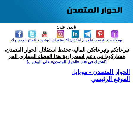
تابعونا على:
بودكاست
بنترست
تيلكرام
لينكدإن
الانستغرام
اليوتيوب
التويتر
الفيسبوك
تبرعاتكم وتبرعاتكن المالية تحفظ استقلال الحوار المتمدن،
فشاركونا في دعم استمرارية هذا الفضاء اليساري الحر
[اشترك في قناة ‫«الحوار المتمدن» على اليوتيوب]
الحوار المتمدن - موبايل
الموقع الرئيسي