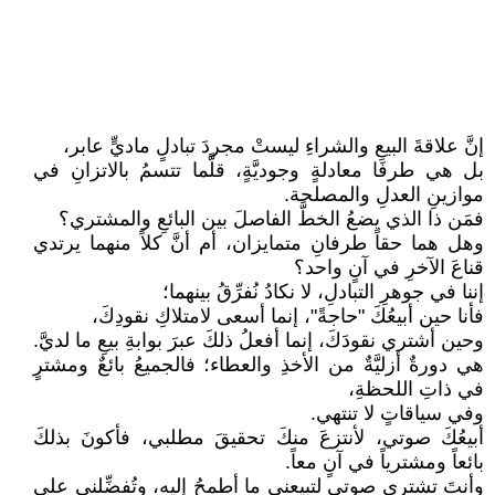
إنَّ علاقةَ البيعِ والشراءِ ليستْ مجردَ تبادلٍ ماديٍّ عابر،
بل هي طرفَا معادلةٍ وجوديَّةٍ، قلَّما تتسمُ بالاتزانِ في
موازينِ العدلِ والمصلحة.
فمَن ذا الذي يضعُ الخطَّ الفاصلَ بين البائعِ والمشتري؟
وهل هما حقاً طرفانِ متمايزان، أم أنَّ كلاً منهما يرتدي
قناعَ الآخرِ في آنٍ واحد؟
إننا في جوهرِ التبادلِ، لا نكادُ نُفرِّقُ بينهما؛
فأنا حين أبيعُكَ "حاجةً"، إنما أسعى لامتلاكِ نقودِكَ،
وحين أشتري نقودَكَ، إنما أفعلُ ذلكَ عبرَ بوابةِ بيعِ ما لديَّ.
هي دورةٌ أزليَّةٌ من الأخذِ والعطاء؛ فالجميعُ بائعٌ ومشترٍ
في ذاتِ اللحظةِ،
وفي سياقاتٍ لا تنتهي.
أبيعُكَ صوتي، لأنتزعَ منكَ تحقيقَ مطلبي، فأكونَ بذلكَ
بائعاً ومشترياً في آنٍ معاً.
وأنتَ تشتري صوتي لتبيعني ما أطمحُ إليه، وتُفضِّلني على