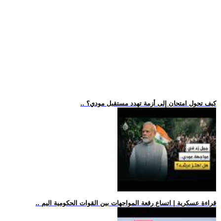
.. كيف تحول امتحان إلى أزمة تهدد مستقبل مودي؟
.. قراءة عسكرية | اتساع رقعة المواجهات بين القوات الحكومية اليم