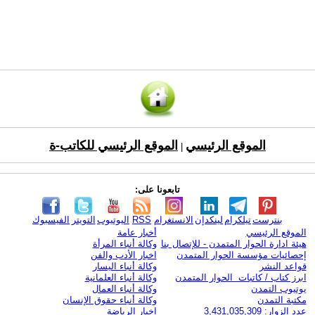
الموقع الرئيسي
الموقع الرئيسي للكاتب-ة
|
تابعونا على:
بنترست
تيلكرام
لينكدإن
الانستغرام
RSS
اليوتيوب
التويتر
الفيسبوك
الموقع الرئيسي
أخبار عامة
هيئة ادارة الحوار المتمدن - للإتصال بنا
وكالة أنباء المرأة
إحصائيات مؤسسة الحوار المتمدن
اخبار الأدب والفن
قواعد النشر
وكالة أنباء اليسار
ابرز كتاب / كاتبات الحوار المتمدن
وكالة أنباء العلمانية
يوتيوب التمدن
وكالة أنباء العمال
مكتبة التمدن
وكالة أنباء حقوق الإنسان
عدد الزوار: 3,431,035,309
اخبار الرياضة