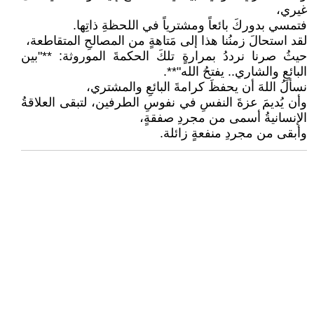
غيري،
فتمسي بدوركَ بائعاً ومشترياً في اللحظةِ ذاتِها.
لقد استحالَ زمنُنا هذا إلى مَتاهةٍ من المصالحِ المتقاطعة،
حيثُ صرنا نرددُ بمرارةٍ تلكَ الحكمةَ الموروثة: **"بين
البائعِ والشاري.. يفتحُ الله"**.
نسألُ اللهَ أن يحفظَ كرامةَ البائعِ والمشتري،
وأن يُديمَ عزةَ النفسِ في نفوسِ الطرفين، لتبقى العلاقةُ
الإنسانيةُ أسمى من مجردِ صفقةٍ،
وأبقى من مجردِ منفعةٍ زائلة.