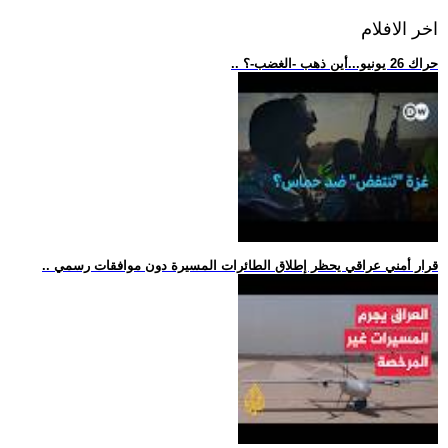
اخر الافلام
.. حراك 26 يونيو...أين ذهب -الغضب-؟
.. قرار أمني عراقي يحظر إطلاق الطائرات المسيرة دون موافقات رسمي