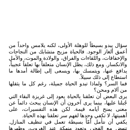
سؤال يبدو بسيطاً للوهلة الأولى، لكنه يلامس واحداً من
أعمق ألغاز الوجود. فالحياة مزيج متشابك من النجاحات
والإخفاقات، واللقاءات والفراق، والولادة والموت، والأمل
والانكسار. ومع ذلك، يظل الإنسان متعلقاً بها تعلقاً عجيباً،
يدافع عنها، ويتمسك بها، ويسعى إلى إطالة أمدها ما
استطاع إلى ذلك سبيلاً.
فما السر؟ ولماذا تبدو الحياة جميلة، رغم كل ما يثقلها
من آلام ومحن؟
يرى البعض أن تعلقنا بالحياة يعود إلى غريزة البقاء التي
جُبلنا عليها، بينما يرى آخرون أن الإنسان يبحث دائماً عن
معنى يمنح أيامه قيمة. لكن هذه التفسيرات، على
أهميتها، لا تكفي وحدها لفهم سر تعلقنا بهذه الحياة.
يكفي أن نتأمل أمّاً بسيطة تعمل في تنظيف المنازل.
تنهض مع الفجر، وتعود منهكة عند الغروب، وظهرها