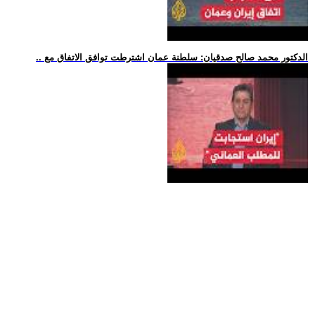
.. الدكتور محمد صالح صدقيان: سلطنة عمان اشترطت توافق الاتفاق مع