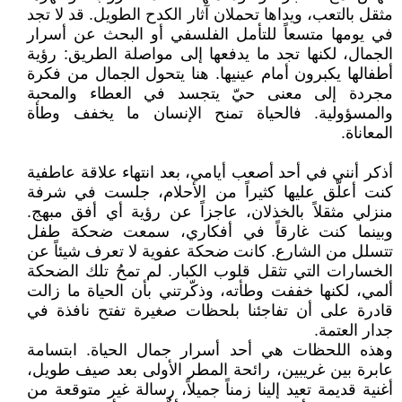
مثقل بالتعب، ويداها تحملان آثار الكدح الطويل. قد لا تجد
في يومها متسعاً للتأمل الفلسفي أو البحث عن أسرار
الجمال، لكنها تجد ما يدفعها إلى مواصلة الطريق: رؤية
أطفالها يكبرون أمام عينيها. هنا يتحول الجمال من فكرة
مجردة إلى معنى حيّ يتجسد في العطاء والمحبة
والمسؤولية. فالحياة تمنح الإنسان ما يخفف وطأة
المعاناة.
أذكر أنني في أحد أصعب أيامي، بعد انتهاء علاقة عاطفية
كنت أعلّق عليها كثيراً من الأحلام، جلست في شرفة
منزلي مثقلاً بالخذلان، عاجزاً عن رؤية أي أفق مبهج.
وبينما كنت غارقاً في أفكاري، سمعت ضحكة طفل
تتسلل من الشارع. كانت ضحكة عفوية لا تعرف شيئاً عن
الخسارات التي تثقل قلوب الكبار. لم تمحُ تلك الضحكة
ألمي، لكنها خففت وطأته، وذكّرتني بأن الحياة ما زالت
قادرة على أن تفاجئنا بلحظات صغيرة تفتح نافذة في
جدار العتمة.
وهذه اللحظات هي أحد أسرار جمال الحياة. ابتسامة
عابرة بين غريبين، رائحة المطر الأولى بعد صيف طويل،
أغنية قديمة تعيد إلينا زمناً جميلاً، رسالة غير متوقعة من