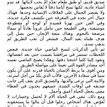
صديق قديم، أو طبق طعام تعدّه أمٌّ بحب لأبنائها. قد تبدو
أشياء عادية، لكنها تمنح أيامنا دفئاً لا يُقاس بحجمها.
ولا يقتصر الجمال على العلاقات الإنسانية وحدها. فهناك
جمال آخر نجده في المعرفة حين نكتشف فكرة جديدة،
وفي الفن حين تهزنا قصيدة أو لوحة أو مقطوعة
موسيقية، وفي الطبيعة حين نتأمل غروباً هادئاً أو سماءً
مرصعة بالنجوم. وهناك متعة الإنجاز، حين نصل إلى
هدف ظنناه بعيد المنال، فنشعر أن تعب الطريق لم
يذهب سدى.
ثم تأتي الذكريات لتمنح الماضي حياة جديدة. فبعض
اللحظات تستمر في مرافقتنا بصمت حتى بعد انقضائها،
وتعود إلينا كلما احتجنا دفئها. وهكذا يصبح الماضي نفسه
أحد مصادر القوة التي تعيننا على مواصلة الطريق.
ومن أقوى ما يربط الإنسان بالحياة قدرته على أن يكون
سبباً في سعادة الآخرين. فالأب الذي يكدّ من أجل أسرته،
والابنة التي ترعى والديها، والصديق الذي يقف إلى جانب
صديقه في أوقات الشدة، جميعهم يجدون في العطاء
معنى يجعل الحياة أعمق وأجمل.
ومع ذلك، تبقى في الحياة آلام لا تُحتمل وخسارات لا
تُعوّض. هناك أشخاص رحلوا قبل أن ينالوا ما يستحقونه