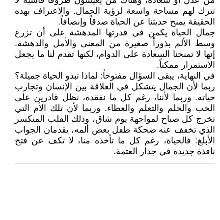
من عدل أو سعادة، وهناك من يعيشون ظروفاً قاسية لا
تترك لهم مساحة واسعة لرؤية الجمال. والاعتراف بهذه
الحقيقة يمنح حديثنا عن الحياة صدقاً وإنصافاً.
جمال الحياة يكمن في قدرتها المدهشة على أن تزرع
وسط الألم بذوراً صغيرة من المعنى والأمل والدهشة.
إنها لا تمنحنا السعادة على الدوام، لكنها تقدم لنا ما يجعل
الاستمرار ممكناً.
في النهاية، يبقى السؤال مفتوحاً: لماذا تبدو الحياة جميلة؟
ربما لأن الجمال يتشكل في العلاقة بين الإنسان وتجارب
حياته. وربما لأننا، رغم كل ما نفقده، نظل قادرين على
الحب والحلم والتعلم والعطاء. وربما لأن تلك الأم التي
تخرج كل صباح لمواجهة يوم شاق، وذلك القلب المنكسر
الذي تخفف عنه ضحكة طفل بعض ألمه، يقدمان الجواب
الأبلغ: فالحياة، رغم كل ما تأخذه منا، لا تكف عن فتح
نافذة جديدة في جدار العتمة.