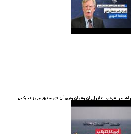
.. واشنطن تترقب اتفاق إيران وعمان وترى أن فتح مضيق هرمز قد يكون