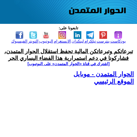
تابعونا على:
بودكاست
بنترست
تيلكرام
لينكدإن
الانستغرام
اليوتيوب
التويتر
الفيسبوك
تبرعاتكم وتبرعاتكن المالية تحفظ استقلال الحوار المتمدن،
فشاركونا في دعم استمرارية هذا الفضاء اليساري الحر
[اشترك في قناة ‫«الحوار المتمدن» على اليوتيوب]
الحوار المتمدن - موبايل
الموقع الرئيسي