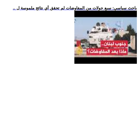
.. باحث سياسي: سبع جولات من المفاوضات لم تحقق أي نتائج ملموسة ل