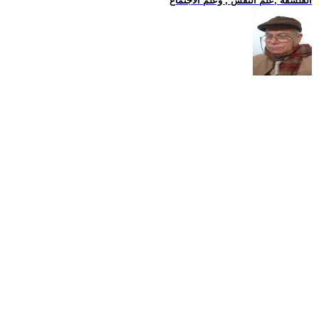
الفلسفة ,علم النفس , وعلم الاجتماع