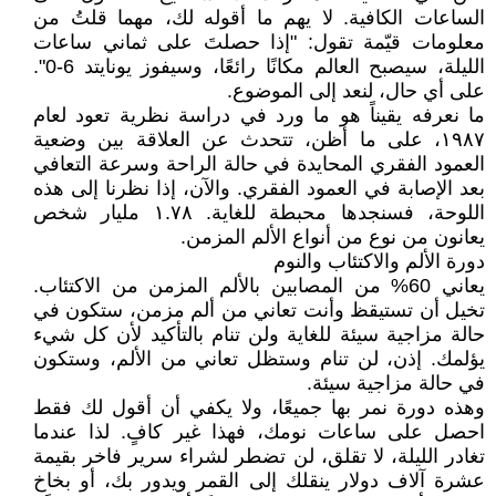
الساعات الكافية. لا يهم ما أقوله لك، مهما قلتُ من
معلومات قيّمة تقول: "إذا حصلتَ على ثماني ساعات
الليلة، سيصبح العالم مكانًا رائعًا، وسيفوز يونايتد 6-0".
على أي حال، لنعد إلى الموضوع.
ما نعرفه يقيناً هو ما ورد في دراسة نظرية تعود لعام
١٩٨٧، على ما أظن، تتحدث عن العلاقة بين وضعية
العمود الفقري المحايدة في حالة الراحة وسرعة التعافي
بعد الإصابة في العمود الفقري. والآن، إذا نظرنا إلى هذه
اللوحة، فسنجدها محبطة للغاية. ١.٧٨ مليار شخص
يعانون من نوع من أنواع الألم المزمن.
دورة الألم والاكتئاب والنوم
يعاني 60% من المصابين بالألم المزمن من الاكتئاب.
تخيل أن تستيقظ وأنت تعاني من ألم مزمن، ستكون في
حالة مزاجية سيئة للغاية ولن تنام بالتأكيد لأن كل شيء
يؤلمك. إذن، لن تنام وستظل تعاني من الألم، وستكون
في حالة مزاجية سيئة.
وهذه دورة نمر بها جميعًا، ولا يكفي أن أقول لك فقط
احصل على ساعات نومك، فهذا غير كافٍ. لذا عندما
تغادر الليلة، لا تقلق، لن تضطر لشراء سرير فاخر بقيمة
عشرة آلاف دولار ينقلك إلى القمر ويدور بك، أو بخاخ