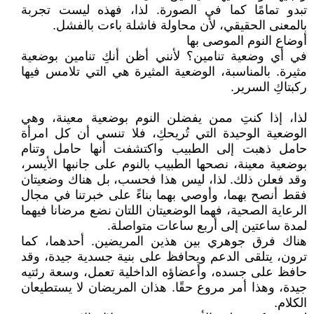
تبدو تمامًا كما في الصورة. لذا، فهذه ليست تجربة
بالمعنى الحقيقي، لأن محاولة فاشلة باءت بالفشل.
أوضاع النوم الموصى بها
في أي وضعية تنامين؟ لأنني أظن أنكِ تنامين بوضعية
مثيرة. بالمناسبة، الوضعية المثيرة هي التي تلامس فيها
ركبتاكِ السرير.
لذا، إذا كنتِ ممن يفضلن النوم بوضعية معينة، وهي
الوضعية الوحيدة التي تُريحكِ، فلا تنسي أن كل امرأة
حامل ذهبت إلى الطبيب واكتشفت أنها حامل وتنام
بوضعية معينة، نصحها الطبيب بالنوم على جانبها الأيسر،
وقد فعلن ذلك. لذا، ليس هذا فحسب، بل هناك وضعيتان
فقط أنصح بهما، وأوصي بهما بناءً على خبرتنا في مجال
الرعاية الصحية، فهما الوضعيتان اللتان نضع مرضانا فيهما
لمدة ساعتين إلى أربع ساعات متواصلة.
هناك فرق جوهري بين هذين المريضين. أحدهما، كما
ترون، يتلقى الدعم ويحافظ على بنية جسدية جيدة، وقد
حافظ على جسده، وأعضاؤه الداخلية تعمل، وسعة رئتيه
جيدة، وهذا أمر مروع حقًا. هذان المريضان لا يستطيعان
الكلام.