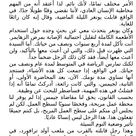
الأمر مختلف تمامًا، لأنك نائم. لذا أعتقد أنه من المهم
مخاطبة الإنسان العادي، لأننا نقضي وقتًا طويلًا جدًا، في
الواقع قابلت يونغر الليلة الماضية، وقال إنه كان رائعًا
للغاية.
وكان يونغر يتحدث معي عن بحثٍ وجده حول استخدام
الأطعمة الكاملة لتقليل احتمالية الإصابة بمرض الزهايمر.
أنت تأكل لمدة أربع سنوات ونصف من حياتك. أما السيدة
التي ظهرت قبل ذلك، والتي لن أعبث معها بالتأكيد، ولن
أعبث معها أيضاً، فقد كان ذلك الرجل ضخماً جداً.
لكنك تمارس الرياضة في المتوسط لمدة عام ونصف من
حياتك. في الواقع، إذا جمعت كل هذه الأشياء، فستجد
أنها تساوي مدة نومك. الآن، بعد المحاضرة الأولى، أو
الثانية، لجيمس، والتي كانت رائعة، أدركتُ تمامًا أنه إذا
فشلتُ في هذه المهمة، فسأضطر للبحث عن وظيفة.
بحسب القانون، يحق لنا مقاضاة جيمس إذا لم يوفر لنا
محطة عمل مريحة، وفحصًا سنويًا لسطح العمل. لكن لم
يجلس أي منكم على سطح العمل المريح، بل كنتم جميعًا
تفعلون هذا. هذا الرجل ليس إنسانًا عاديًا.
تأثير وضعية النوم السيئة
وهذا رجل قابلته بالقرب من ملعب أولد ترافورد، في