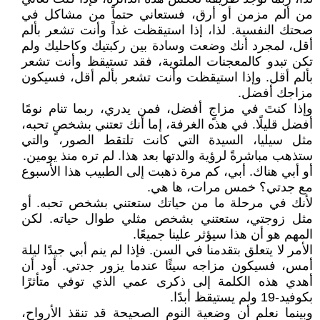
من ألم مزمن أو أرق، فستعاني حتماً من مشاكل في
صحتك النفسية. لذا، إذا استيقظت غداً وأنت تشعر بألم
أقل، لمجرد أنك وضعت وسادة بين ركبتيك وكاحليك ولم
تكن تبدو كالمعجنات الملتوية، فقد تستيقظ وأنت تشعر
بألم أقل. وإذا استيقظت وأنت تشعر بألم أقل، فسيكون
مزاجك أفضل.
وإذا كنتَ في مزاجٍ أفضل، فمن يدري، ربما تنام نومًا
أفضل قليلًا. في هذه الغرفة، إما أنك تعتني بشخصٍ تحبه،
مثل سيليا، السيدة التي كانت تلتقط الصور، والتي
ستذهب مباشرةً لرؤية والدتها بعد هذا. لم تره منذ يومين.
أو أبي هناك. أبي، كم مرة ذهبت إلى الطبيب هذا الأسبوع
مع جدتي؟ خمس مرات، ها هي.
لأنك في مرحلة ما من حياتك ستعتني بشخص تحبه. أو
مثل زوجتي، ستعتني بشخص مثلي طوال حياته. لكن
المهم هو أن هذا سيؤثر علينا جميعًا.
الأمر لا يتعلق بتقدمنا في السن. فإذا لم ينم أبي جيدًا ليلة
أمس، فسيكون مزاجه سيئًا عندما يزور جدتي. أود أن
أهدي هذه الكلمة إلى ذكرى عمي الذي توفي متأثرًا
بكوفيد-19 ولم يستيقظ أبدًا.
وبينما نعلم أن وضعية النوم الصحيحة قد تنقذ الأرواح،