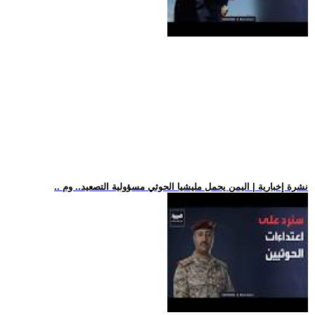
.. نشرة إخبارية | اليمن يحمل مليشيا الحوثي مسؤولية التصعيد.. وم