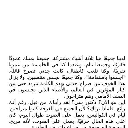
لدينا جميعًا هنا ثلاثة أشياء مشتركة. جميعنا نمتلك عمودًا
فقريًا، وجميعنا ننام، وعندما كنا في الخامسة من عمرنا
تقريبًا، وكنا نلعب كأطفال، كانت جدتي تصرخ قائلة:
"اجلسوا باستقامة!"، وكنا جميعًا نجلس منتصبين. ولا يزال
هذا الخوف من صراخ جدتي بهذه الكلمة يتردد حتى بين
كبار المؤثرين في العالم، والأطباء الذين يجلسون في
الصف الأمامي وهم متراخون.
أين هو الآن؟ دكتور سي؟ لقد رأيناك من قبل، رغم أنك
رائع. فلماذا نراك؟ لأن الجميع في الغرفة كانوا متراخين.
ليام في الكواليس، يعمل على الصوت طوال اليوم، كان
على هذه الحال حرفيًا، يعمل على الصوت، لأنه مريح.
الوضعية الصحيحة هي صراع دائم ضد الجاذبية.