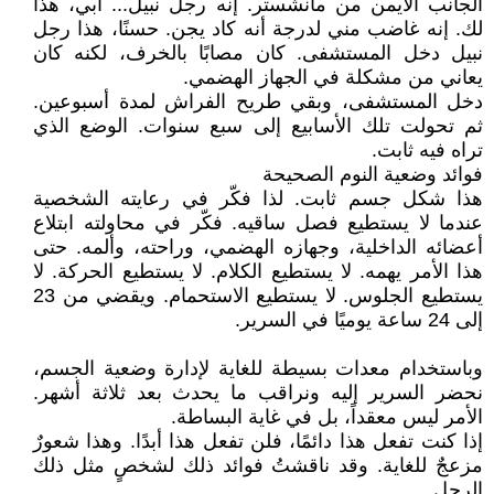
الجانب الأيمن من مانشستر. إنه رجل نبيل... أبي، هذا
لك. إنه غاضب مني لدرجة أنه كاد يجن. حسنًا، هذا رجل
نبيل دخل المستشفى. كان مصابًا بالخرف، لكنه كان
يعاني من مشكلة في الجهاز الهضمي.
دخل المستشفى، وبقي طريح الفراش لمدة أسبوعين.
ثم تحولت تلك الأسابيع إلى سبع سنوات. الوضع الذي
تراه فيه ثابت.
فوائد وضعية النوم الصحيحة
هذا شكل جسم ثابت. لذا فكّر في رعايته الشخصية
عندما لا يستطيع فصل ساقيه. فكّر في محاولته ابتلاع
أعضائه الداخلية، وجهازه الهضمي، وراحته، وألمه. حتى
هذا الأمر يهمه. لا يستطيع الكلام. لا يستطيع الحركة. لا
يستطيع الجلوس. لا يستطيع الاستحمام. ويقضي من 23
إلى 24 ساعة يوميًا في السرير.
وباستخدام معدات بسيطة للغاية لإدارة وضعية الجسم،
نحضر السرير إليه ونراقب ما يحدث بعد ثلاثة أشهر.
الأمر ليس معقداً، بل في غاية البساطة.
إذا كنت تفعل هذا دائمًا، فلن تفعل هذا أبدًا. وهذا شعورٌ
مزعجٌ للغاية. وقد ناقشتُ فوائد ذلك لشخصٍ مثل ذلك
الرجل.