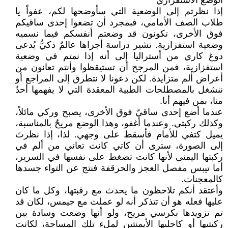
الوضع الاستفزازي
إذا نظرتم إلى الوضعية التي سأوضحها لكم، عفواً يا
طلاب الصف الأمامي، فبمجرد أن تضعوا إحدى ساقيكم
فوق الأخرى، تكونون قد وضعتم أنفسكم فيما نسميه
وضعية استفزازية. تشير دراسة أجراها عالمٌ ذكيٌّ يُدعى
دوغ كاري من أستراليا إلى أنه إذا نمتم في وضعية
استفزازية، فمن المرجح أن تستيقظوا وأنتم تعانون من
أعراض ألم متزايدة. لكن دعونا لا نتطرق إلى المراجع أو
ننشغل بالمصطلحات الطبية المعقدة التي لا يفهمها أحدٌ
منا، بمن فيهم أنا.
عندما أضع إحدى ساقيّ فوق الأخرى، يصبح وركي مائلاً،
وكذلك ركبتي. وعندما أغفو، وهذا الوضع مريحٌ بالمناسبة،
يميل كتفي للأمام فأسقط على وجهي. لذا، إذا نظرتَ
إلى الصورة، سترى أن كاتي كانت تعاني من ألم في
ركبتها اليمنى لأنها كانت تضغط على نفسها في السرير،
أما تيبس مفصل العجز والحرقفة فنتج عن التواء جسدها
كالمعجنات.
وأعتقد أنكم تلاحظون ما يحدث مع رقبتها، وكل ما كان
عليها فعله هو أن تتذكر أنه لو عملت مع جيمس، لكان قد
تم تزويدها بكرسي مريح، ولو أنها وضعت وسادة بين
ركبتيها أو كاحليها الأيمنتين لملء تلك المساحة، لكانت