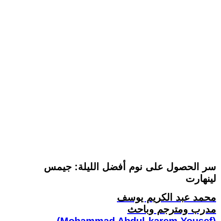
سر الحصول على نوم أفضل الليلة: جيمس
لينهارت
محمد عبد الكريم يوسف
مدرب ومترجم وباحث
(Mohammad Abdul-karem Yousef)