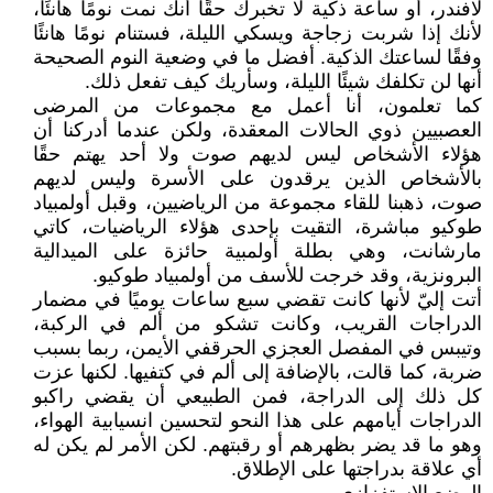
لافندر، أو ساعة ذكية لا تخبرك حقًا أنك نمت نومًا هانئًا،
لأنك إذا شربت زجاجة ويسكي الليلة، فستنام نومًا هانئًا
وفقًا لساعتك الذكية. أفضل ما في وضعية النوم الصحيحة
أنها لن تكلفك شيئًا الليلة، وسأريك كيف تفعل ذلك.
كما تعلمون، أنا أعمل مع مجموعات من المرضى
العصبيين ذوي الحالات المعقدة، ولكن عندما أدركنا أن
هؤلاء الأشخاص ليس لديهم صوت ولا أحد يهتم حقًا
بالأشخاص الذين يرقدون على الأسرة وليس لديهم
صوت، ذهبنا للقاء مجموعة من الرياضيين، وقبل أولمبياد
طوكيو مباشرة، التقيت بإحدى هؤلاء الرياضيات، كاتي
مارشانت، وهي بطلة أولمبية حائزة على الميدالية
البرونزية، وقد خرجت للأسف من أولمبياد طوكيو.
أتت إليّ لأنها كانت تقضي سبع ساعات يوميًا في مضمار
الدراجات القريب، وكانت تشكو من ألم في الركبة،
وتيبس في المفصل العجزي الحرقفي الأيمن، ربما بسبب
ضربة، كما قالت، بالإضافة إلى ألم في كتفيها. لكنها عزت
كل ذلك إلى الدراجة، فمن الطبيعي أن يقضي راكبو
الدراجات أيامهم على هذا النحو لتحسين انسيابية الهواء،
وهو ما قد يضر بظهرهم أو رقبتهم. لكن الأمر لم يكن له
أي علاقة بدراجتها على الإطلاق.