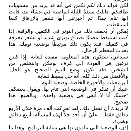
لكن فوائد ذلك لكم تكمن في أنه قد يزيد من مستويات
طاقتكم. قابلتُ سيدةً الليلة الماضية في عشاء تيد، قالت
إنها تنام جيدًا. ثم أخبرتني أنها تشعر بالإرهاق كلما
استيقظت.
يُمكن أن يُخفف ذلك من التوتر في الكتفين والرقبة. إذا
كنت تستيقظ مصابًا بصداع توتري شديد أو تشعر بحرقة
في كتفيك، فقد يكون ذلك مرتبطًا بوضعية نومك. هذا
يحدث لمعظم الرجال.
سيداتي، ستكون هذه المعلومة مفيدة للغاية. إذا كنتن
ترغبن في العودة إلى غرف نومكن والتخلص من
الشخير، فقد يكون وضع النوم الصحيح هو الحل.
والأفضل من ذلك كله، أنه حل بسيط للغاية.
البرمجيات والأجهزة الخاصة بوضعية النوم
عليك أن تفكر في الوضعية التي تنام بها. ويقول بعضكم:
"حسنًا، أنا لا أبقى في وضعية واحدة". وبالطبع، هذا
صحيح.
لا نريدك أن تفعل ذلك. لقد تحركت ألف مرة خلال الأربع
دقائق فقط... عليّ أن أجد حلاً لهذه المسألة، أربع دقائق
وشيء.
إذن، الوضعية التي تنامون بها هي بمثابة البرنامج. وهذا ما