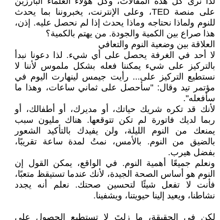
لذا نرى كل هذه المقالات، وكل هؤلاء العلماء البارزين
على منصة TED، وعلى الإنترنت، يخبروننا بما يحدث
للنوم ولماذا نحتاجه وماذا يحدث إذا لم نحصل عليه. إذن،
هذا صراع بين الكمية والجودة. من يهتم بالكمية؟
العلاقة بين وضعية النوم والتعافي
لا أحد في الغرفة يحصل على أي شيء. لذا دعونا نبدأ
بالتركيز على شيء يمكننا فعله بشكل ملموس لأننا لا
نستطيع التركيز على... رأيت جيمس لينهارت اليوم في
مؤتمر تيد وقال: "سأحصل على ثماني ساعات، وهذا ما
سأفعله".
لأنك قد تكره شريك حياتك، أو مديرك، أو أطفالك، أو
ربما لديك فاتورة لم تكن تتوقعها. هناك مليون سبب
يمنعك من النوم الليلة، ولن يفيدك بالتأكيد الشعور
بالضيق من النوم. بالأمس، نمتُ لمدة ساعة تقريبًا،
بفضل هيرب.
ونعلم جميعًا أهمية النوم. في الواقع، يمكن القول إن
النوم هو أساس الصحة الجيدة، لأنك عندما تستيقظ متعبًا،
فأنت لا تفعل شيئًا لتحسين صحتك. نعلم أنه يجدد
نشاطنا، ويعيد إلينا حيويتنا، ويشفينا.
لكن في الحقيقة، ما زلتَ لا تستطيع الحصول على