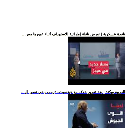
.. نافذة عسكرية | تعرض ناقلة إماراتية للاستهداف أثناء عبورها مض
.. العربية ويكند | بعد تقرير خلافه مع هيغسيث.. ترمب ينفي نقص ال