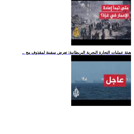
.. هيئة عمليات التجارة البحرية البريطانية: تعرض سفينة لمقذوف مج