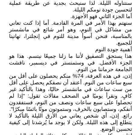
سنتناوله الليلة. لذا سنبحث بجدية عن طريقة عملية
لتحسين جودة نومكم الليلة.
أما الجزء الثاني فهو الأجهزة.
سنهتم بهذا الأمر في المرة القادمة. أما إذا كنت تعاني
من مشاكل في النوم، وهو أمر شائع في مانشستر
بالمناسبة، فنحن أسوأ مدينة للنوم في إنجلترا، تهانينا
للجميع.
أهمية جودة النوم
هذا يستحق التصفيق لأننا ما زلنا جميعًا نبتسم. هذا هو
الجزء الأفضل. في وستمنستر في ديسمبر، ناقشت
الجامعة حرماننا من النوم.
إذن، في هذه الغرفة، 74% منكم يحصلون على أقل من
سبع ساعات من النوم. أعتقد أن نصفكم يحصل على أقل
من ست ساعات في مانشستر حاليًا، وهذا بالتأكيد غير
كافٍ. ونقرأ يوميًا في الصحف مقالات تقول: "إذا لم
تحصلوا على سبع ساعات ونصف من النوم، فستفقدون
أنفكم، وستصابون بالخرف، وستموتون موتًا بائسًا مبكرًا".
رائع. إذن، أي شخص يعاني من الأرق الليلة بالتأكيد لا
يتطلع إلى هذه الليلة. ولكن لا يوجد ما يُرشدنا إلى كيفية
تحسين الوضع.