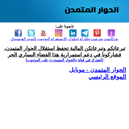
تابعونا على:
بودكاست
بنترست
تيلكرام
لينكدإن
الانستغرام
اليوتيوب
التويتر
الفيسبوك
تبرعاتكم وتبرعاتكن المالية تحفظ استقلال الحوار المتمدن،
فشاركونا في دعم استمرارية هذا الفضاء اليساري الحر
[اشترك في قناة ‫«الحوار المتمدن» على اليوتيوب]
الحوار المتمدن - موبايل
الموقع الرئيسي