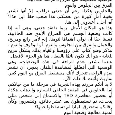
الفرق بين الجلوس والنوم
والجلوس هكذا، رغم أن جدتي تراقب، إلا أنها تشعر
بخيبة أمل كبيرة من بعضكم. هذا صعب حقاً. أين هذا؟
آه، أجل، أعيدوني إلى هنا.
هذا هو المكان الأمثل. ربما نفتقد جدتي، وهي أنه إذا
كانت وضعية الجسم هي الصراع الأبدي ضد الجاذبية،
فعلينا حقًا أن نولي اهتمامًا لنومنا. إنه لأمر رائع ومريح،
والجمال والفرق بين الجلوس والنوم، أو الوقوف والنوم -
نتذكر وضع كتاب على رؤوسنا والقيام بذلك بشكل مريح
للغاية - هو أنك تكون نائمًا بالفعل. هذا هو الجزء الأفضل.
عندما تشعر بعدم الراحة في هذه الوضعيات، وهي
الوضعية التي أفضّلها لمشاهدة التلفاز، بمجرد أن تشعر
بعدم الراحة، تتحرك لأنك مستيقظ. الفرق مع النوم كبير.
سأريك وأثبت لك ذلك الآن.
لا بد أنكم مررتم بهذه التجربة في مرحلة ما من حياتكم،
إما بالجلوس في المقعد الخلفي للسيارة والذهاب هكذا،
أو بحضور محاضرة TED والاستماع إلى شخص مثلي
يتحدث، ثم تستيقظون بعد عشر دقائق، وتشعرون وكأن
رقابكم ستحترق. لماذا لم تستيقظوا حينها؟
أهمية معالجة وضعية النوم