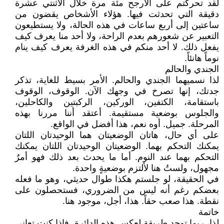
لقد تحركتم على الأرجح مئة مرة خلال الاثنتي عشرة
دقيقة التي تحدثت فيها. هؤلاء الأشخاص يقضون من
ساعتين إلى أربع ساعات في هذه الحالة، ولا يستطيعون
التعبير عن شعورهم بعدم الراحة، ولا أحد منا يعرف كيف
يفعل ذلك. لا أحد منكم في هذه الغرفة يعرف كيف ينام
نوماً هانئاً.
الجندي والحالم
لذا نسميهما الجندي والحالم. الأمر بسيط للغاية، تذكر
جدتك، إنها تصرخ في وجهك الآن. الوقوف، الوقوف
باستقامة، الكتفين، الوركين، الركبتين والكاحلين،
والجلوس بوضعية مستقيمة. أعتقد أننا مررنا بهذه
المرحلة. جميل. أوه نعم، هذا أفضل في الواقع.
على أي حال، هاتان الوضعيتان هما الوحيدتان اللتان
يمكنك التحكم بهما. الوضعيتان الوحيدتان اللتان يمكنك
التحكم بهما عند النوم. أما ما يحدث بعد ذلك فهو أمرٌ
مجهول، ولستُ هنا لألتزم بوضعيةٍ واحدة.
في الحقيقة، لو جلستم هكذا طوال حديثي، وهو ما فعله
بعضكم رغم أنه ليس من الضروري، فستحصلون على
نقطة. هذا صعب حقاً. هذا، أجل، موجود هنا.
خاتمة
لذا، ربما توجد طريقة لعكس هذه الدائرة، فإذا كنت تعاني