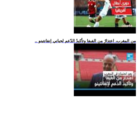
.. من المغرب، اعتذارٌ من الفيفا وتأكيدُ الدّعم لجياني إنفانتينو