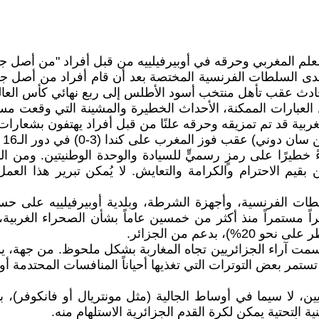
علم المغربي وحرقه في أوبيرفيلييه من قبل أفراد "من أصل جز
ى السلطات الفرنسية المختصة بعد أن قام أفراد من أصل جزائ
لحادث عقب تأهل منتخب أسود الأطلس إلى ربع نهائي كأس العال
غربية قد تم تمزيقه وحرقه علنًا من قبل أفراد يهتفون بشعارات
 المغرب على كندا (3-0) في دور الـ16 من كأس العالم.
اءً خطيرًا على رمزٍ رسميٍّ للسيادة والوحدة الوطنيتين. ومن ا
قيم الاحترام والكرامة والتعايش. لا يُمكن تبرير هذا العمل 
ات الفرنسية، وأجهزة الشرطة، وبلدية أوبيرفيلييه على حسن
راً مستمراً منذ أكثر من خمسين عاماً بشأن الصحراء الغربية،
 19:51] ahmedrabass: خلال كأس العالم 2026، انقسمت آراء الجزائريين تجاه المغاربة 
تمر بعض التوترات التي تغذيها أحياناً المنافسات المحتدمة أ
ن، لا سيما في أوساط الجالية (مثل مونتريال أو فانكوفر)، بان
ة التحتية يمكن لكرة القدم الجزائرية الاستلهام منه.