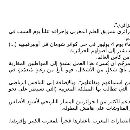
ائري".
ري بتمزيق العلم المغربي وإحراقه علناً يوم السبت في
م.
كما أدانت السفارة المغربية، في بيان صدر يوم الاثنين، "بأشد العبارات الممكنة، الأحداث الخطيرة والمشينة التي وقعت مساء يوم 4 يوليوز في حي كواتر شومان في أوبيرفيلييه (...)
 تشير إلى أصولهم الجزائرية".
لمرجّح أن يُسيء هذا العمل بشدةٍ إلى المواطنين المغاربة
بأيّ شكلٍ من الأشكال، فهو نابعٌ من رغبةٍ مُتعمّدةٍ في
 استماعهم وتفاعلهم". وبالإضافة إلى التنافس الرياضي
 التي تطالب بها المملكة المغربية (التي تسيطر على نحو
بشكل ملحوظ. من جهة، يدعم الكثير من الجزائريين المسار التاريخي لأسود الأطلس
و المناوشات على هامش البطولة.
تصارات المغرب باعتبارها فخراً للمغرب الكبير وإفريقيا.