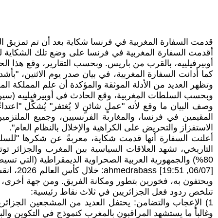
قدمت السفارة المغربية في فرنسا شكاية بعد أن تم تمزيق ال
أقدمت السفارة المغربية في فرنسا على وضع تلك الشكاية لد
أوبيرفيلييه، بالقرب من باريس. وبحسب التقارير، وقع هذا ا
وتظهر العديد من الأدلة الموثقة والمؤكدة أن علم المملكة الم
وبحسب السلطات المغربية، وقع الحادث في أوبيرفيلييه (سين سان دوني) عقب فوز
وصف البيان ما وقع لأنه "عملٍ شائنٍ لا يُغتفر" يُشكّل "اعتد
المقيمين في فرنسا، والمغاربة الفرنسيين، وجميع الملتزمين ب
الاستفزاز والتحريض على الكراهية والإخلال بالنظام العام".
أعلنت السفارة أنها قدمت شكاية، معربةً عن شكرها "للسلط
التاريخي، تشهد العلاقات السياسية بين المغرب والجزائر توت
80%) والجمهورية العربية الصحراوية الديمقراطية (التي تسيطر على نحو 20%)، بدعم من الجزائر.
[06/07,
ويحتفون به، فخورين بتطور ومكانة الفريق. ومن جهة أخرى، تس
تتلخص ردود فعل الجزائريين في ثلاث نقاط رئيسية:
1) الإعجاب والتضامن: يحتفل العديد من المشجعين الجزائريي
وغالباً ما يستشهد المراقبون بالمغرب كنموذج في التكوين والبني