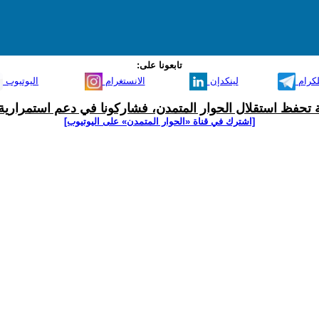
تابعونا على:
لكرام
لينكدإن
الانستغرام
اليوتيوب
ية تحفظ استقلال الحوار المتمدن، فشاركونا في دعم استمرارية 
[اشترك في قناة ‫«الحوار المتمدن» على اليوتيوب]