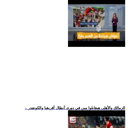
.. الزمالك والأهلى هيقابلوا مين في دورى أبطال أفريقيا والكونفدر