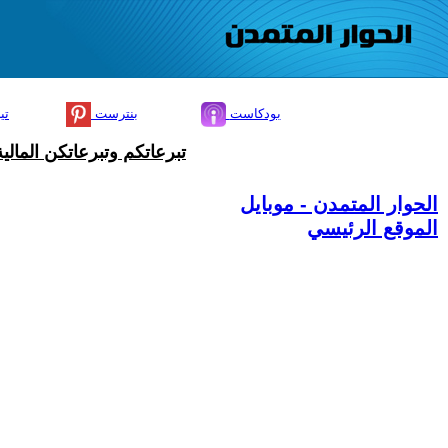
بودكاست
بنترست
تي
تبرعاتكم وتبرعاتكن المال
الحوار المتمدن - موبايل
الموقع الرئيسي