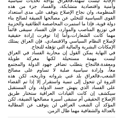
الإجابة ليست سهلة،فالعراق يواجه تحديات سياسية
وأمنية واقتصادية متشابكة، والفساد جزء من هذه
المنظومة، وان نجاح الإصلاح يتوقف على مدى استعداد
القوى السياسية للتخلي عن مصالحها الضيقة لصالح بناء
دولة قوية، فإذا ما استمرت المحاصصة الطائفية والحزبية
في توزيع المناصب والموارد، فإن الفساد سيبقى قائماً
مهما كانت الشعارات،وأما إذا توفرت إرادة حقيقية
لإصلاح النظام السياسي والاقتصادي، فإن العراق يمتلك
الإمكانات البشرية والمالية التي تؤهله للنجاح.
في النهاية يمكن القول إن محاربة الفساد في العراق
ليست مهمة مستحيلة لكنها معركة طويلة
ومعقدة،فالنجاح يتطلب تضافر جهود الدولة والمجتمع
معاً، وإرادة سياسية صلبة لا تساوم على مصالح
الشعب،فالعراق بلد غني بثرواته وتاريخه، لكن هذه
الثروة لن تتحول إلى تنمية واستقرار إلا إذا تم القضاء
على الفساد الذي ينهش جسد الدولة، وان المستقبل
سيكشف إن كانت القيادات العراقية ستختار طريق
الإصلاح الحقيقي أم ستبقى أسيرة مصالحها الضيقة، لكن
المؤكد أن الشعب العراقي لن يتوقف عن المطالبة
بالعدالة والشفافية مهما طال الزمن.