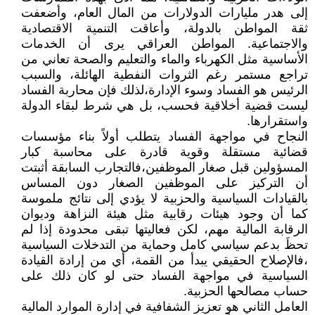
إلى هدر مليارات الدولارات من المال العام، وأضعفت
ثقة المواطن بالدولة، وأعاقت التنمية الاقتصادية
والاجتماعية. المواطن العراقي يرى أن الخدمات
الأساسية مثل الكهرباء والماء والتعليم والصحة تعاني من
تراجع مستمر رغم الثروات النفطية الهائلة، والسبب
الرئيس هو الفساد وسوء الإدارة،لذلك فإن محاربة الفساد
ليست قضية أخلاقية فحسب، بل هي شرط لبقاء الدولة
واستقرارها.
النجاح في مواجهة الفساد يتطلب أولاً بناء مؤسسات
قضائية مستقلة وقوية قادرة على محاسبة كبار
المسؤولين قبل صغار الموظفين،فالتجارب السابقة أثبتت
أن التركيز على الموظفين الصغار دون المساس
بالقيادات السياسية والحزبية لا يؤدي إلى نتائج ملموسة
كما أن وجود هيئات رقابية مثل هيئة النزاهة وديوان
الرقابة المالية مهم، لكن فعاليتها تبقى محدودة إذا لم
تحظَ بدعم سياسي كامل وحماية من التدخلات السياسية
،فالإصلاح الحقيقي يبدأ من القمة، أي من إرادة القيادة
السياسية في مواجهة الفساد حتى لو كان ذلك على
حساب مصالحها الحزبية.
العامل الثاني هو تعزيز الشفافية في إدارة الموارد المالية