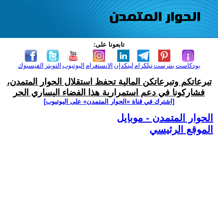
تابعونا على:
بودكاست
بنترست
تيلكرام
لينكدإن
الانستغرام
اليوتيوب
التويتر
الفيسبوك
تبرعاتكم وتبرعاتكن المالية تحفظ استقلال الحوار المتمدن،
فشاركونا في دعم استمرارية هذا الفضاء اليساري الحر
[اشترك في قناة ‫«الحوار المتمدن» على اليوتيوب]
الحوار المتمدن - موبايل
الموقع الرئيسي