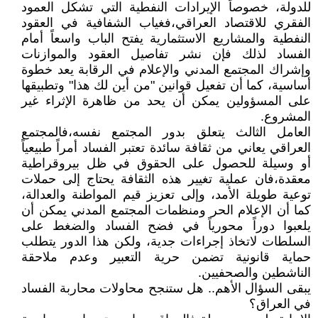
للدولة، خصوصاً الإيرادات النفطية التي تشكل العمود
الفقري للاقتصاد العراقي،فغياب الشفافية في العقود
النفطية والمشاريع الاستثمارية يفتح الباب واسعاً أمام
الفساد لذلك فإن نشر تفاصيل العقود والموازنات
وإشراك المجتمع المدني والإعلام في الرقابة يعد خطوة
أساسية، كما أن تفعيل قوانين "من أين لك هذا" وتطبيقها
على المسؤولين يمكن أن يحد من ظاهرة الإثراء غير
المشروع.
العامل الثالث يتعلق بدور المجتمع نفسه،فالمجتمع
العراقي يعاني من ثقافة سائدة تعتبر الفساد أمراً طبيعياً
أو وسيلة للحصول على الحقوق في ظل بيروقراطية
معقدة،فان عملية تغيير هذه الثقافة يحتاج إلى حملات
توعية طويلة الأمد، وإلى تعزيز قيم المواطنة والعدالة،
كما أن الإعلام الحر ومنظمات المجتمع المدني يمكن أن
يلعبوا دوراً محورياً في فضح الفساد والضغط على
السلطات لاتخاذ إجراءات جدية، ولكن هذا الدور يتطلب
حماية قانونية تضمن حرية التعبير وعدم ملاحقة
الناشطين والصحفيين.
يبقى السؤال الأهم.. هل ستنجح محاولات محاربة الفساد
في العراق؟