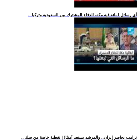
.. أي رسائل لـ-اتفاقية مكة- للدفاع المشترك بين السعودية وتركيا
.. ترامب يحاصر إيران.. والمرشد يستعد أمنيًا! | تغطية خاصة من سك