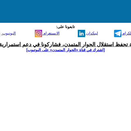
تابعونا على:
لكرام
لينكدإن
الانستغرام
اليوتيوب
ية تحفظ استقلال الحوار المتمدن، فشاركونا في دعم استمرارية 
[اشترك في قناة ‫«الحوار المتمدن» على اليوتيوب]