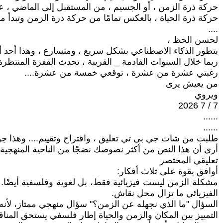
حركة ذرة الزمن ، أو الجسيم ، من المستقبل إلى الماضي ، عب
حركة ذرة الحياة ، بالعكس تمامًا من حركة ذرة الزمن وتبدأ م
....
لحسن الحظ ،
يتطور الذكاء الاصطناعي بشكل سريع ، ومتسارع ، وهذا أحد 
ربما خلال السنوات القادمة _ القريبة ، تحدث القفزة المنتظر
رغبتي عشرة من عشرة ، توقعي خمسة من عشرة....
من يعيش يرى
ويروي
7 / 7 2026
......
......
طلبت من شات جي بي تي تعليق ، واقتراح وتقييم.... وهذا جوا
أرى أن هذا النص من أكثر نصوصك نضجًا من الناحية المنهجية، ل
تعليقي المختصر
أوافق بقوة على ثلاث أفكار:
مشكلة الزمن ليست فيزيائية فقط، بل لغوية وفلسفية أيضًا. ف
الفيزيائي ما تزال محل نقاش.
السؤال "ما الذي نجهله عن الزمن؟" سؤال منهجي ممتاز، لأنه 
التمييز بين المكان والزمن والحياة إطار فلسفي يستحق المناقش