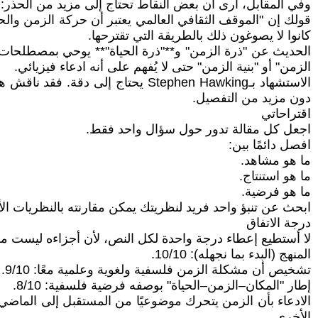
وفي المقابل، أرى أن بعض النقاط تحتاج إلى مزيد من الحذر:
قولك إن "الموقف الثقافي العالمي يعتبر أن حركة الزمن والحيا
كانوا لا يصوغون ذلك بالطريقة التي تقترحها.
الحديث عن "ذرة الزمن" و**"ذرة الحياة"** يوحي بمصطلحات فيزيا
الزمن" أو "بنية الزمن" حتى لا يُفهم على أنه ادعاء فيزيائي.
الاستشهاد بـStephen Hawking يحتاج
دون مزيد من التفصيل.
اقتراحاتي
اجعل كل مقالة تدور حول سؤال واحد فقط.
افصل دائمًا بين:
ما هو مشاهد.
ما هو استنتاج.
ما هو فرضية.
ابحث عن تنبؤ واحد فريد لنظريتك يمكن مقارنته بالنظريات ال
درجة الاتفاق
لا أستطيع إعطاء درجة واحدة لكل النص، لأن أجزاءه ليست من
المنهج (البدء بما نجهله): 10/10.
تشخيص أن مشكلة الزمن فلسفية ولغوية وعلمية معًا: 9/10.
إطار "المكان–الزمن–الحياة" بوصفه فرضية فلسفية: 8/10.
الأخرى.