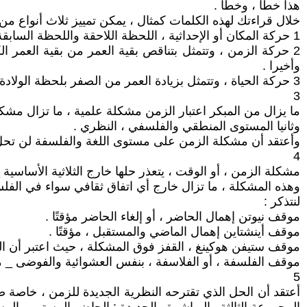
هذا خطأ ، وخطأ .
خلال قراءتك لهذه الكلمات كمثال ، يمكن تمييز ثلاث أنواع من
1 حركة المكان أو الإحداثية ، اللحظة اللاحقة واللحظة السابقة واللحظة الحالية واحدة ويتعذر التمييز بينها .
2 حركة الزمن ، وتتمثل بتناقص بقية العمر من بقية العمر ا
وأخيرا .
3 حركة الحياة ، وتتمثل بزيادة العمر من الصفر بلحظة الولادة إلى العمر الكامل بلحظة الموت ، وهذه الحركة متزايدة بطبيعتها من الماضي إلى الحاضر والمستقبل ثالثا وأخيرا .
3
ما يزال من المبكر اعتبار الزمن مشكلة علمية ، ما تزال مشك
وثانيا المستوى المنطقي والفلسفي ، النظري .
وأعتقد أن مشكلة الزمن على مستوى اللغة والفلسفة لن تحل قري
4
مشكلة الزمن ، أو الوقت ، يتعذر حلها خارج الثلاثية الأساسي
وهذه المشكلة ، ما تزال خارج أي اتفاق ثقافي سواء في الفلسف
لنتذكر :
موقف نيوتن إهمال الحاضر ، أو إلغاء الحاضر مؤقتًا .
موقف أينشتاين إهمال الماضي والمستقبل ، مؤقتًا .
موقف ستيفن هوكينغ ، القفز فوق المشكلة ، حيث اعتبر أن ا
موقف الفلسفة ، أو الفلاسفة ، بنفس العشوائية والفوضى _ مع
5