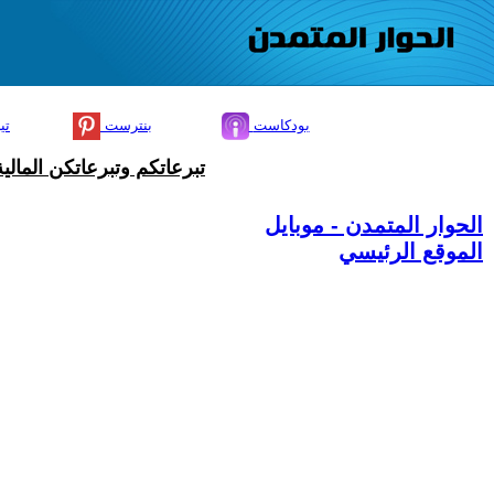
بودكاست
بنترست
تي
تبرعاتكم وتبرعاتكن المال
الحوار المتمدن - موبايل
الموقع الرئيسي