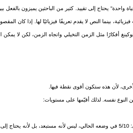
ة واحدة" يحتاج إلى تقييد. كثير من الباحثين يميزون بالفعل ب
ئية، بينما النص لا يقدم تعريفًا فيزيائيًا لها. إذا كان المق
 إلى دقة. فقد ناقش هوكينغ أفكارًا مثل الزمن التخيلي واتجاه الزمن، لكن ل
أخرى، لأن هذه ستكون أقوى نقطة فيها.
 النوع نفسه. لذلك أقيّمها على مستويات:
الادعاء بأن الزمن يتحرك موضوعيًا من المستقبل إلى الماضي: 5/10 في وضعه الحالي، ليس ل