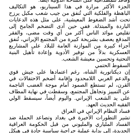
وفاقد للمصداقية على الساحة الدولية أيضاً.
الجزء الأكثر مرارة في هذا السيناريو، هو التكاليف
الباهظة والفلكية التي تُنفق من جيب شعب مكبل يرزح
تحت أشد الضغوط المعيشية، على مثل هذه الدعايات
الباردة والمبتذلة. ففي حين أدى التضخم الجامح إلى
تقليص موائد الناس أكثر من أي وقت مضى، والفقر
المدقع يعصف بشريحة كبيرة من المجتمع الإيراني، تُنفق
أجزاء كبيرة من الموازنة العامة للبلاد على المشاريع
العسكرية بدلاً من توفير الأدوية وإعادة تأهيل البنية
التحتية وتحسين معيشة الشعب.
السقوط الحتمي
إن ديكتاتورية الشاه، رغم اعتمادها على جيش قوي
والدعم الغربي اللامحدود وإقامة أضخم الاحتفالات في
القرن، لم تستطع الصمود أمام موجة الغضب الناجمة
عن التمييز وتجاهل المجتمع، وسقطت في نهاية المطاف
على يد الشعب الإيراني. واليوم أيضاً، سيسقط الولي
الفقيه الحديث العهد.
فساد النظام الإيراني في العراق
تشير التطورات الأخيرة في بغداد وتصاعد الحملة ضد
الفساد الملياري والمليوني من قبل الحكومة العراقية
الجديدة، إلى بداية عملية جراحية سياسية جادة في هيكل