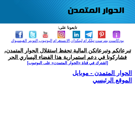
تابعونا على:
بودكاست
بنترست
تيلكرام
لينكدإن
الانستغرام
اليوتيوب
التويتر
الفيسبوك
تبرعاتكم وتبرعاتكن المالية تحفظ استقلال الحوار المتمدن،
فشاركونا في دعم استمرارية هذا الفضاء اليساري الحر
[اشترك في قناة ‫«الحوار المتمدن» على اليوتيوب]
الحوار المتمدن - موبايل
الموقع الرئيسي