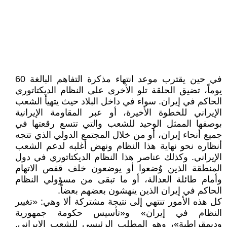
في حين يقترب موعد انتهاء مذكرة التفاهم البالغة 60
يوماً، تضيق الحلقة تلو الأخرى على النظام الديكتاتوري
الحاكم في إيران. سواء في داخل البلاد حيث يتهيأ الشعب
الإيراني للخطوة الأخيرة، أو عبر المقاومة الإيرانية
بوصفها الممثل الوحيد للشعب والتي تتسع رقعتها في
جميع أنحاء إيران، أو من خلال المجتمع الدولي الذي تتجه
أنظاره نحو نهاية هذا النظام ونهض أغلبه لدعم الشعب
الإيراني. وكذلك عناصر هذا النظام الديكتاتوري في دول
المنطقة الذين وُضعوا أو يوضعون خلف قفص الاتهام
وأمام طائلة العدالة، أو ما تبقى من مسؤولي النظام
الحاكم في إيران الذين ينهشون بعضهم بعضاً.
كل هذه الأمور تنتهي إلى نتيجة مشتركة ألا وهي: «تغيير
النظام في إيران» و«تأسيس حكومة جمهورية
وديمقراطية»، وهو المطلب الرئيسي للشعب الإيراني.