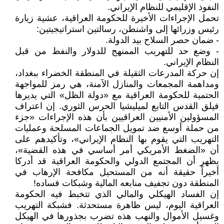
النفوذ الإقليمي للنظام الإيراني.
تحمل الإجراءات الأخيرة للحكومة العراقية، عشية زيارة
رئيس وزرائها إلى واشنطن، رسالتين استراتيجيتين:
- ضمان حصر السلاح بيد الدولة.
- وضع حد للتهريب الممنهج للدولار والنفط من قبل
النظام الإيراني.
إن حركة المدرعات الثقيلة في المنطقة الخضراء ببغداد،
ومداهمة المجمعات والمنازل الآمنة، هي رمز للمواجهة
الحتمية للحكومة العراقية مع «دولة الظل» التي يديرها
فيلق القدس التابع لميليشيا الحرس الثوري. إن اعتراف
المسؤولين الأمنيين العراقيين بأن هذه الإجراءات «جزء
من حملة أوسع ضد تمويل الجماعات المسلحة وعمليات
التهريب التي يقوم بها النظام الإيراني»، وتأكيدهم على
أن «الضغط الأمريكي أمر أساسي في هذه القضية»،
يظهر أن المجتمع الدولي والحكومة العراقية قد أدركا
أخيراً حقيقة أنه من المستحيل مكافحة الإرهاب في
المنطقة دون تجفيف منابعه المالية وشبكات فساده!
إن الفساد الهيكلي والمالي الذي تتخبط فيه الحكومة
العراقية اليوم، ليس ظاهرة مستحدثة. فشبكة التهريب
وغسيل الأموال والنهب هذه تضرب بجذورها في الهيكل