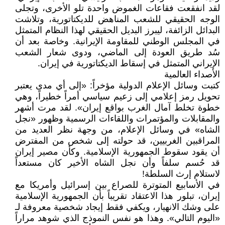
لقد انفقعت فقاعات الغموض واحدة تلو الأخرى، وتجلى
الوجه الحقيقي للشعب المناهض للديكتاتورية، وتلاشت
البدائل الزائفة، ليبرز البديل الحقيقي لهذا النظام المتمثل
في المجلس الوطني للمقاومة الإيرانية. وخاصة بعد أن
سُد طريق العودة إلى الماضي، ودوى شعار الشعب
الإيراني المتمثل في إسقاط الديكتاتورية في إيران.
الأصداء العالمية
كتبت وسائل الإعلام الدولية مؤخراً: «إلى أي مدى يعتبر
تحويل رمز إعلامي إلى زعيم سياسي أمراً خطيراً، وهي
خطوة تخلط آمال الغرب بواقع إيران». لقد مرت أشهر
والمقابلات والمؤتمرات واللقاءات الرسمية وظهور «نجل
الشاه» في وسائل الإعلام، من وجهة نظر العديد من
المراقبين الغربيين، قد حولته إلى شخص من المفترض
أن يقود سقوط الجمهورية الإسلامية. وكأن مصير إيران
قد حُسم سلفاً وأن نجل الشاه الأخير كان مستعداً
لاستلام إرث السلطة!
في الأسابيع المتوترة للصراع بين إسرائيل وأمريكا مع
إيران، تبلور هذا الاعتقاد تقريباً بأن الجمهورية الإسلامية
على وشك الانهيار، ويكفي فقط إيجاد شخصية معروفة لـ
«اليوم التالي». وهذا هو نفس النموذج الذي شوهد مراراً