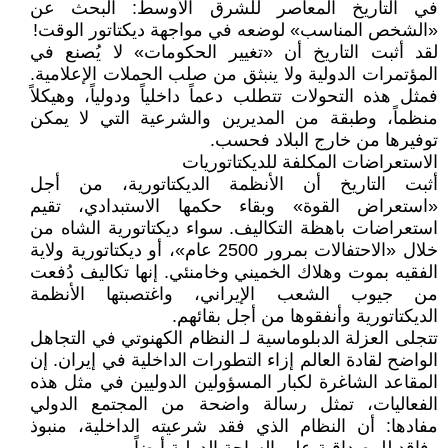
في التاريخ المعاصر للشرق الأوسط: البحث عن
«الشخص المناسب» لوضعه في مواجهة ديكتاتور الوقت!
لقد أثبت التاريخ أن «تغيير الحكومات» لا يُصنع في
المؤتمرات الدولية ولا ينبثق من صلب الحملات الإعلامية.
فمثل هذه التحولات تتطلب دعماً داخلياً ودولياً، وهيكلاً
منظماً، وطبقة من المديرين والشرعية التي لا يمكن
توفيرها من خارج البلاد فحسب.
الاستعراضات المكلفة للديكتاتوريات
أثبت التاريخ أن الأنظمة الديكتاتورية، من أجل
«استعراض القوة» وبقاء حكمها الاستبدادي، تقيم
استعراضات باهظة التكاليف. سواء ديكتاتورية الشاه من
خلال «الاحتفالات بمرور 2500 عام»، أو ديكتاتورية ولاية
الفقيه بموت وهلاك الخميني وخامنئي. إنها تكاليف دُفعت
من جيوب الشعب الإيراني، واغتصبتها الأنظمة
الديكتاتورية وأنفقوها من أجل بقائهم.
تتجلى العزلة الدبلوماسية لـ النظام الكهنوتي في التجاهل
الواضح لقادة العالم إزاء التطورات الداخلية في إيران. إن
المقاعد الشاغرة لكبار المسؤولين الدوليين في مثل هذه
الفعاليات، تمثل رسالة واضحة من المجتمع الدولي
مفادها: أن النظام الذي فقد شرعيته الداخلية، منبوذ