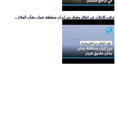
.. ترقب للإعلان عن اتفاق وشيك بين إيران وسلطنة عمان بشأن الملاح