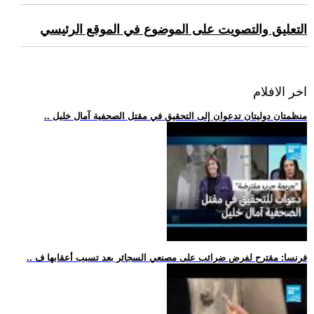
التعليق والتصويت على الموضوع في الموقع الرئيسي
اخر الافلام
.. منظمتان دوليتان تدعوان إلى التحقيق في مقتل الصحفية آمال خليل
.. فرنسا: مقترح لفرض ضرائب على مصنعي السجائر بعد تسبب أعقابها ف