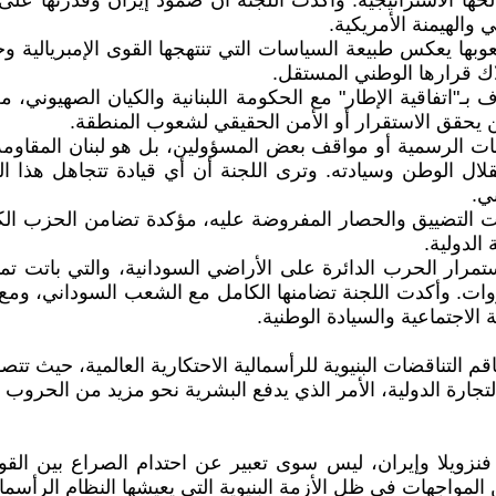
ا الاستراتيجية. وأكدت اللجنة أن صمود إيران وقدرتها على 
والهيمنة الأمريكية.
ها يعكس طبيعة السياسات التي تنتهجها القوى الإمبريالية وحل
ك قرارها الوطني المستقل.
بـ"اتفاقية الإطار" مع الحكومة اللبنانية والكيان الصهيوني، م
ن يحقق الاستقرار أو الأمن الحقيقي لشعوب المنطقة.
 الرسمية أو مواقف بعض المسؤولين، بل هو لبنان المقاومة وا
لال الوطن وسيادته. وترى اللجنة أن أي قيادة تتجاهل هذا ال
ي.
 التضييق والحصار المفروضة عليه، مؤكدة تضامن الحزب ال
لدولية.
ستمرار الحرب الدائرة على الأراضي السودانية، والتي باتت ت
ت. وأكدت اللجنة تضامنها الكامل مع الشعب السوداني، ومع ال
الاجتماعية والسيادة الوطنية.
م التناقضات البنيوية للرأسمالية الاحتكارية العالمية، حيث تتص
جارة الدولية، الأمر الذي يدفع البشرية نحو مزيد من الحروب وا
نزويلا وإيران، ليس سوى تعبير عن احتدام الصراع بين القوى
المواجهات في ظل الأزمة البنيوية التي يعيشها النظام الرأسما