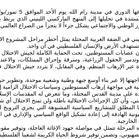
ستندة في تحليلها إلى المنهج الماركسي اللينيني الذي يربط 
لوطني والاجتماعي يشكل جزءاً لا يتجزأ من الصراع العالمي ضد
تستهدف الأرض والإنسان الفلسطيني في آن واحد.
 عصابات المستوطنين، تحت الحماية الكاملة لجيش الاحتلال
وتدمير الحقول الزراعية، وسرقة وإحراق الممتلكات، والاعت
عبر الإرهاب المنظم. وفي المقابل، لا يتردد جيش الاحتلال ف
واجهتها إلا عبر بناء أوسع جبهة وطنية وشعبية موحدة، وتطوير
طية في مواجهة إرهاب المستوطنين وسياسات الاحتلال الرامية إ
 على مدينة القدس المحتلة، وما تتعرض له المقدسات الإسلامي
ني، وأن كل الإجراءات الاحتلالية باطلة ولن تمنح الاحتلال أي ش
ا المطلق للمشاريع السياسية المشبوهة التي يجري الترويج
هيونية الهادفة إلى إعادة تشكيل الواقع السياسي والإداري في
الخارجية.
ذه المرحلة تتمثل في مواصلة جهود الإغاثة العاجلة، وتوفير مق
 الصهيوني، وتضمن توفير شروط الحياة الكريمة لشعبنا الفلسطي