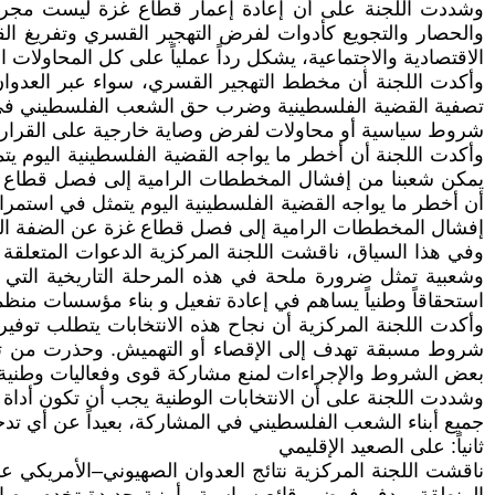
وشددت اللجنة على أن إعادة إعمار قطاع غزة ليست مجرد ق
والحصار والتجويع كأدوات لفرض التهجير القسري وتفريغ القط
الاقتصادية والاجتماعية، يشكل رداً عملياً على كل المحاولات 
وأكدت اللجنة أن مخطط التهجير القسري، سواء عبر العدوان
تصفية القضية الفلسطينية وضرب حق الشعب الفلسطيني في الب
شروط سياسية أو محاولات لفرض وصاية خارجية على القرار 
وأكدت اللجنة أن أخطر ما يواجه القضية الفلسطينية اليوم يتم
يمكن شعبنا من إفشال المخططات الرامية إلى فصل قطاع غزة
أن أخطر ما يواجه القضية الفلسطينية اليوم يتمثل في استمرار
إفشال المخططات الرامية إلى فصل قطاع غزة عن الضفة الغرب
وفي هذا السياق، ناقشت اللجنة المركزية الدعوات المتعلقة
وشعبية تمثل ضرورة ملحة في هذه المرحلة التاريخية التي ت
استحقاقاً وطنياً يساهم في إعادة تفعيل و بناء مؤسسات منظم
وأكدت اللجنة المركزية أن نجاح هذه الانتخابات يتطلب توفير
شروط مسبقة تهدف إلى الإقصاء أو التهميش. وحذرت من تكرار
بعض الشروط والإجراءات لمنع مشاركة قوى وفعاليات وطنية وش
وشددت اللجنة على أن الانتخابات الوطنية يجب أن تكون أداة ل
جميع أبناء الشعب الفلسطيني في المشاركة، بعيداً عن أي تدخ
ثانياً: على الصعيد الإقليمي
ناقشت اللجنة المركزية نتائج العدوان الصهيوني–الأمريكي على