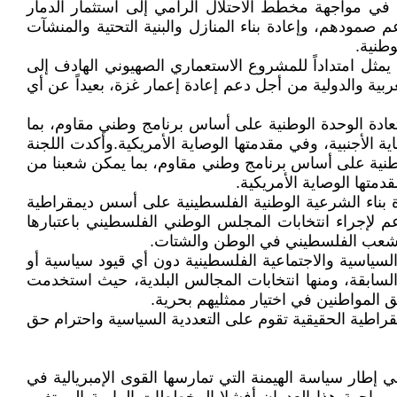
ي مواجهة مخطط الاحتلال الرامي إلى استثمار الدمار
مودهم، وإعادة بناء المنازل والبنية التحتية والمنشآت
وطنية.
ل امتداداً للمشروع الاستعماري الصهيوني الهادف إلى
 والدولية من أجل دعم إعادة إعمار غزة، بعيداً عن أي
ستعادة الوحدة الوطنية على أساس برنامج وطني مقاوم، بما
أجنبية، وفي مقدمتها الوصاية الأمريكية.وأكدت اللجنة
الوطنية على أساس برنامج وطني مقاوم، بما يمكن شعبنا من
تها الوصاية الأمريكية.
ة بناء الشرعية الوطنية الفلسطينية على أسس ديمقراطية
م لإجراء انتخابات المجلس الوطني الفلسطيني باعتبارها
ع للشعب الفلسطيني في الوطن والشتات.
لسياسية والاجتماعية الفلسطينية دون أي قيود سياسية أو
سابقة، ومنها انتخابات المجالس البلدية، حيث استخدمت
المواطنين في اختيار ممثليهم بحرية.
مقراطية الحقيقية تقوم على التعددية السياسية واحترام حق
ي إطار سياسة الهيمنة التي تمارسها القوى الإمبريالية في