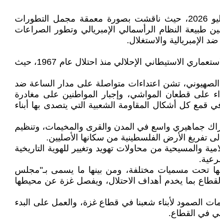
اللجنة المركزية للحزب الشيوعي الفلسطيني عقدت اجتماعها الدوري في مدينة رام الله يوم الأحد الموافق 5 تموز/يوليو 2026، حيث ناقشت بصورة معمقة مجمل التطورات
بين طبيعة النظام الرأسمالي الإمبريالي وتطور الصراعات
 الإمبريالية والاستغلال.
أكدت اللجنة المركزية أن ما يتعرض له شعبنا العربي الفلسطيني في الضفة الغربية المحتلة يمثل أخطر مراحل المشروع الاستعماري الاستيطاني الإحلالي منذ احتلال عام 1967، حيث
 الصهيوني، تشن اعتداءات متواصلة على مدار الساعة ضد
داء على قطعان المواشي، وإجبار المواطنين على مغادرة
ي قمع كل أشكال المقاومة الشعبية التي يتصدى بها أبناء
 حراك جماهيري واسع في المدن والقرى والمخيمات، وتنظيم
لى تفريغ الأرض الفلسطينية من سكانها الأصليين.
ة والمسيحية من محاولات تهويد وتغيير للهوية التاريخية
رعية.
 لها تحت مسميات مختلفة، ومن بينها ما يسمى بـ"مجلس
 القطاع بما يخدم أهداف الاحتلال، ويفصل غزة عن محيطها
ومات الصمود لأبناء شعبنا في قطاع غزة، والعمل على البدء
ني في القطاع.