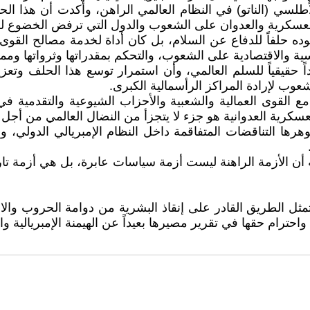
أطلسي (الناتو) في النظام العالمي الراهن، وأكدت أن هذا ا
ت العسكرية والعدوان على الشعوب والدول التي ترفض الخضوع ل
 حلفاً للدفاع عن السلام، بل كان أداة لخدمة مصالح القوى ا
 والاقتصادية على الشعوب، والتحكم بمقدراتها وثرواتها وممرات
ديداً حقيقياً للسلم العالمي، وأن استمرار توسع هذا الحلف 
شعوب لإرادة المراكز الرأسمالية الكبرى.
 القوى العمالية والشعبية والأحزاب الشيوعية والتقدمية ف
 العسكرية العدوانية هو جزء لا يتجزأ من النضال العالمي من 
رها التناقضات المتفاقمة داخل النظام الإمبريالي الدولي، 
ية أن الأزمة الراهنة ليست أزمة سياسات عابرة، بل هي أزمة تا
ية، تمثل الطريق القادر على إنقاذ البشرية من دوامة الحروب وا
احترام حقها في تقرير مصيرها بعيداً عن الهيمنة الإمبريالية وال