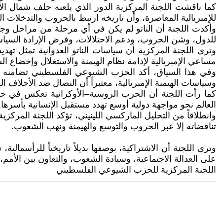
كما ناقشت اللجنة المركزية الدور الذي يلعبه حلف شمال ال
للإمبريالية المعاصرة، وأن تاريخه ارتبط بالحروب والتدخلا
وأكدت اللجنة أن الناتو لم يكن في أي مرحلة من مراحل وجوده
للدول، وشن الحروب، ودعم الاحتلالات، وفرض الإرادة السياسية
وترى اللجنة المركزية أن سياسات الناتو العدوانية تمثل ته
مساعي الإمبريالية لإدامة نظام الهيمنة والاستغلال وإخضاع ال
وفي هذا السياق، أكد الحزب الشيوعي الفلسطيني تضامنه مع
وسياسات الهيمنة الإمبريالية، معتبراً أن النضال ضد الأحلاف
كما رأت اللجنة أن الحرب الروسية–الأوكرانية تعكس في جوه
العالم نحو مواجهة دولية أوسع تهدد مستقبل الإنسانية بأسرها.
وانطلاقاً من التحليل الماركسي اللينيني، تؤكد اللجنة المركز
تناقضاته إلا عبر الحروب والتوسع والهيمنة ونهب الشعوب.
وترى اللجنة أن الاشتراكية، بوصفها بديلاً تاريخياً للرأسمال
على العدالة الاجتماعية، وسيادة الشعوب، والتعاون بين الأمم، و
اللجنة المركزية للحزب الشيوعي الفلسطيني