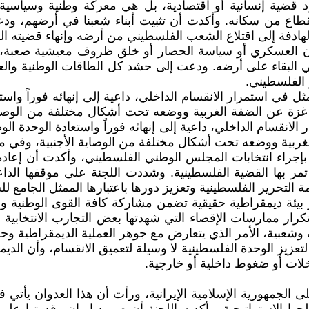
ضية إنسانية أو اقتصادية، بل هي معركة وطنية وسياسية ف
اع من سكانه. وأكدت أن تثبيت أبناء شعبنا في أرضهم، ودعم ص
الهادفة إلى اقتلاع الشعب الفلسطيني من أرضه وإنهاء قضيته ال
 العسكري أو سياسة الحصار أو خلق ظروف معيشية صعبة، يمث
قاء على أرضه. ودعت إلى حشد كل الطاقات الوطنية والعربية
الفلسطيني.
ثل في استمرار الانقسام الداخلي، داعية إلى إنهائه فوراً وا
 عن الضفة الغربية ووضعه تحت أشكال مختلفة من الوصاية ال
 الانقسام الداخلي، داعية إلى إنهائه فوراً واستعادة الوحدة 
ية ووضعه تحت أشكال مختلفة من الوصاية الأجنبية، وفي مقدم
 بإجراء انتخابات المجلس الوطني الفلسطيني، وأكدت أن إعاد
مر بها القضية الفلسطينية. وشددت اللجنة على موقفها الداع
ة التحرير الفلسطينية وتعزيز دورها باعتبارها الممثل الجام
 بيئة ديمقراطية حقيقية تضمن مشاركة كافة القوى الوطنية وا
 ممارسات الإقصاء التي شهدتها بعض التجارب الانتخابية ال
عبية، الأمر الذي يتعارض مع جوهر العملية الديمقراطية وحق 
تعزيز الوحدة الفلسطينية لا وسيلة لتعميق الانقسام، وأن الدي
لات أو ضغوط داخلية أو خارجية.
 الجمهورية الإسلامية الإيرانية، ورأت أن هذا العدوان يأتي ف