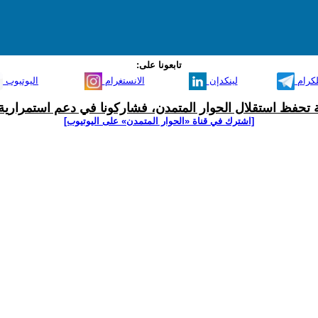
تابعونا على:
لكرام
لينكدإن
الانستغرام
اليوتيوب
ية تحفظ استقلال الحوار المتمدن، فشاركونا في دعم استمرارية 
[اشترك في قناة ‫«الحوار المتمدن» على اليوتيوب]