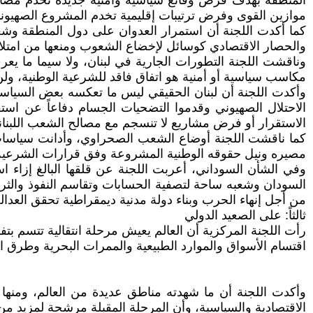
المنطقة بهدف فرض وقائع سياسية وأمنية جديدة تخدم مصالحه
موازين القوى وفرض ترتيبات إقليمية تخدم المشروع الصهيوني 
كما أكدت اللجنة أن استمرار العدوان على دول المنطقة وشعوب
والحصار الاقتصادي كوسائل لإخضاع الشعوب ومنعها من امتلا
وناقشت اللجنة التطورات الجارية في لبنان، ولا سيما ما يعرف 
مكاسب سياسية أو أمنية هو اتفاق فاقد للشرعية الوطنية، ول
وأكدت اللجنة أن لبنان الحقيقي ليس ما تعكسه بعض السياسات
الاحتلال الصهيوني وقدموا التضحيات الجسام دفاعاً عن استق
الاستقرار أو فرض مشاريع لا تنسجم مع مصالح الشعب اللبنان
كما ناقشت اللجنة أوضاع الشعب الصحراوي، وأدانت سياسات
مصيره ونيل حقوقه الوطنية المشروعة وفق قرارات الشرعية ا
وفي الشأن السوداني، أعربت اللجنة عن قلقها البالغ إزاء ا
السودان وشعبه ساحة لتصفية الحسابات وتقاسم النفوذ والثروا
من أجل إنهاء الحرب وبناء دولة مدنية ديمقراطية تحقق العدالة 
ثالثاً: على الصعيد الدولي
رأت اللجنة المركزية أن العالم يعيش مرحلة انتقالية تتسم بتفاق
اقتسام الأسواق والموارد الطبيعية والممرات البحرية وطرق الت
وأكدت اللجنة أن ما شهدته مناطق عديدة من العالم، ومنها ف
الاقتصادية والسياسية، وأن المرحلة المقبلة مرشحة لمزيد من 