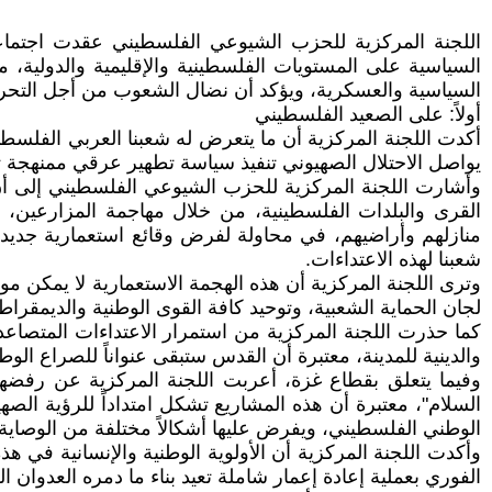
السياسية على المستويات الفلسطينية والإقليمية والدولية، م
السياسية والعسكرية، ويؤكد أن نضال الشعوب من أجل التحرر ا
أولاً: على الصعيد الفلسطيني
يواصل الاحتلال الصهيوني تنفيذ سياسة تطهير عرقي ممنهجة 
وأشارت اللجنة المركزية للحزب الشيوعي الفلسطيني إلى أن
القرى والبلدات الفلسطينية، من خلال مهاجمة المزارعين، 
منازلهم وأراضيهم، في محاولة لفرض وقائع استعمارية جديدة 
شعبنا لهذه الاعتداءات.
وترى اللجنة المركزية أن هذه الهجمة الاستعمارية لا يمكن م
لجان الحماية الشعبية، وتوحيد كافة القوى الوطنية والديمقرا
كما حذرت اللجنة المركزية من استمرار الاعتداءات المتصاعدة
والدينية للمدينة، معتبرة أن القدس ستبقى عنواناً للصراع الوط
وفيما يتعلق بقطاع غزة، أعربت اللجنة المركزية عن رفضه
السلام"، معتبرة أن هذه المشاريع تشكل امتداداً للرؤية الص
الوطني الفلسطيني، ويفرض عليها أشكالاً مختلفة من الوصاية 
وأكدت اللجنة المركزية أن الأولوية الوطنية والإنسانية في ه
الفوري بعملية إعادة إعمار شاملة تعيد بناء ما دمره العدوان