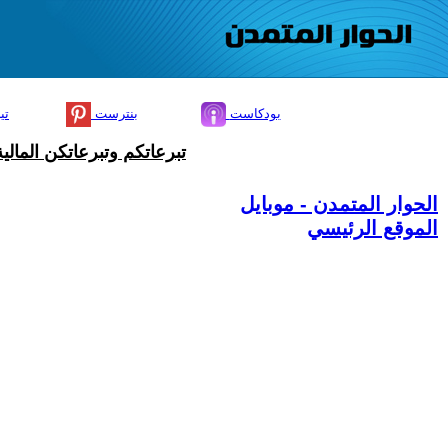
بودكاست
بنترست
تي
تبرعاتكم وتبرعاتكن المال
الحوار المتمدن - موبايل
الموقع الرئيسي