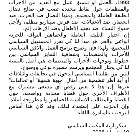
1993، بالعمل أو تنسيق عمل مع العديد من الأحزاب
والمنظمات حول نقاط محددة تصب في صالح نضال
الطبقة العاملة والمجتمع. ومنها النضال ضد الحرب، ضد
الحصار، ضد الاغتيالات، ضد فرض سيناريو مظلم، ولأجل
حقوق النساء، ضد تجنيد الأطفال وضد الإرهاب إلخ.
إن اختيار الطبقة العاملة والجماهير التواقة للحرية
الواعي والحر هو مبدأ لنا كي تقرر المستقبل السياسي
للمجتمع، ولهذا فإن وضوح برامج العمل والأفق السياسي
للأحزاب والمنظمات وشفافية التمايز السياسي بين
خطوط وتوجهات الأحزاب والمنظمات هي أصل بالنسبة
لنا كي يختار المجتمع ويرسم مصيره بوعي ووضوح.
ليس من تقليدنا السياسي الدخول في تحالفات وائتلافات
أو أية أطر تنظيمية من أمثال "جبهة شعبية" أو تحالفات"
غيرها. إن هذا لا يعني رفض أي مسعى مشترك مع
الأطراف الأخرى حول قضايا محددة وواضحة، حول
القضايا والمطالب الأساسية للجماهير والمطروحة أعلاه.
وإن الحزب على إستعداد لذلك، وقد كان هذا أساس
الترحيب بالمبادرة باللقاء.
. سكرتارية المكتب السياسي