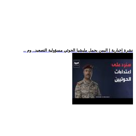
.. نشرة إخبارية | اليمن يحمل مليشيا الحوثي مسؤولية التصعيد.. وم