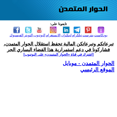
تابعونا على:
بودكاست
بنترست
تيلكرام
لينكدإن
الانستغرام
اليوتيوب
التويتر
الفيسبوك
تبرعاتكم وتبرعاتكن المالية تحفظ استقلال الحوار المتمدن،
فشاركونا في دعم استمرارية هذا الفضاء اليساري الحر
[اشترك في قناة ‫«الحوار المتمدن» على اليوتيوب]
الحوار المتمدن - موبايل
الموقع الرئيسي