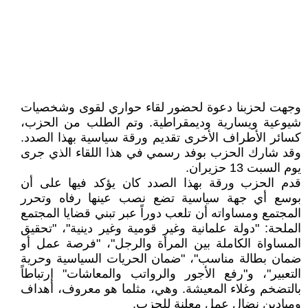
وجهت لحزبنا دعوة لحضور لقاء حواري لقوى وشخصيات
شيوعية ويسارية وديمقراطية. وتم الطلب من الحزب،
كسائر الأطراف الأخرى تقديم ورقة سياسية بهذا الصدد.
وقد شارك الحزب بوفد رسمي في هذا اللقاء الذي جرى
يوم السبت 13 حزيران.
قدم الحزب ورقة بهذا الصدد كان يؤكد فيها على أن
بوسع أي جهة سياسية تضع نصب عينها رفاه وتحرر
المجتمع ومساواته أن تلعب دوراً عبر تبني قضايا المجتمع
الملحة: "دولة علمانية وغير قومية وغير دينية"، "تحقيق
المساواة الكاملة بين المرأة والرجل"، "فرصة عمل أو
ضمان بطالة مناسب"، "ضمان الحريات السياسية وحرية
التعبير"، و"رفع الأجور والرواتب والمعاشات" إرتباطاً
بالتضخم وغلاء المعيشة. وهي، مثلما هو معروف، أهداف
وميادين نضال عمل معلنة للحزب.