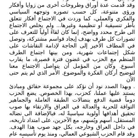
وقد قُدمت عدة أوراق وطروحات أخرى من زوايا وأفكار
ورؤى متنوعة، كل حسب تصوره وتوجهه السياسي
والفكري والعملي، كما وردت في الاجتماع أفكار تتعلق
بأطر تنسيقية أو تنظيمية وغيرها... ولم يخلص الاجتماع
الى طرح محدد وواضح، إنما كان لقاءً أولياً للتعرف على
تصورات كل طرف بهدف إيجاد قواسم مشتركة، وتوصل
في المطاف الأخير إلى الحاجة لإدامة النقاشات على
شكل إجتماعات شهرية، ومن بينها اجتماع الطرف
المنظم مع الحزب في غضون فترة قصيرة، ما يقارب
أسبوع. وكان من المؤمل أن يتواصل الاجتماع معنا
لتوضيح أركان الفكرة والموضوع. الأمر الذي لم يتم حتى
الآن
. وبهذا الصدد نود أن نؤكد على مجموعة حقائق ومبادئ
يستند عليها عملنا، كحزب، بهذا الخصوص. يضع الحزب
دوماً قضية الدفع بنضالات الطبقة العاملة والجماهير
التواقة للحرية والعدالة في العراق والارتقاء بها صوب
تحقيق أهدافها أولوية سياسيةً له، فبالإضافة الى نضاله
المستقل، أسهم ويُسهم، مع الآخرين، على امتداد تأريخه،
في داخل العراق وخارجه، بكل جهد صوب هذا الهدف.
وقد قام الحزب الشيوعي العمالي، ومنذ يوم تأسيسه عام