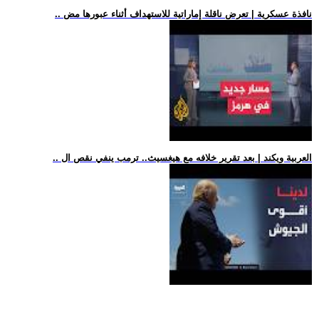
.. نافذة عسكرية | تعرض ناقلة إماراتية للاستهداف أثناء عبورها مض
.. العربية ويكند | بعد تقرير خلافه مع هيغسيث.. ترمب ينفي نقص ال