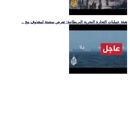
.. هيئة عمليات التجارة البحرية البريطانية: تعرض سفينة لمقذوف مج