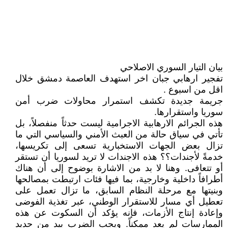
بيان التيار السوري الاصلاحي
تفجير ارهابي جبان اخر استهدف العاصمة دمشق خلال
اقل من اسبوع .
جريمة جديدة تكشف استمرار محاولات ضرب أمن
سوريا واستقرارها.
هذه الجرائم الارهابية الاجرامية ليست حدثاً منفصلاً، بل
تأتي في سياق حالة من العبث الأمني والسياسي التي ما
تزال بعض الجهات الاستخبارية تسعى إلى تكريسها،
خدمةً لأجندات؟؟ هذه الاجندات لا تريد لسوريا أن تستقر
أو تتعافى. وهنا لا بد من الاشارة بوضوح إلى أن هناك
أطرافاً داخلية وخارجية، بما فيها فئات ارتبطت بمصالحها
وبنيتها مع مرحلة النظام السابق، ما تزال تعمل على
تعطيل أي مسار للاستقرار الوطني، عبر تغذية الفوضى
وإعادة إنتاج الأزمات، فإنه يؤكد أن السكوت عن هذه
الممارسات لم يعد ممكناً. ويجب الضرب بيد من حديد