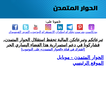
تابعونا على:
بودكاست
بنترست
تيلكرام
لينكدإن
الانستغرام
اليوتيوب
التويتر
الفيسبوك
تبرعاتكم وتبرعاتكن المالية تحفظ استقلال الحوار المتمدن،
فشاركونا في دعم استمرارية هذا الفضاء اليساري الحر
[اشترك في قناة ‫«الحوار المتمدن» على اليوتيوب]
الحوار المتمدن - موبايل
الموقع الرئيسي