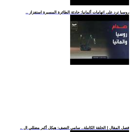
.. روسيا ترد على اتهامات ألمانيا: حادثة الطائرة المسيرة استفزاز
.. فصل المقال | الحلقة الكاملة.. سامي النصف: هيكل أكبر مضللي ال