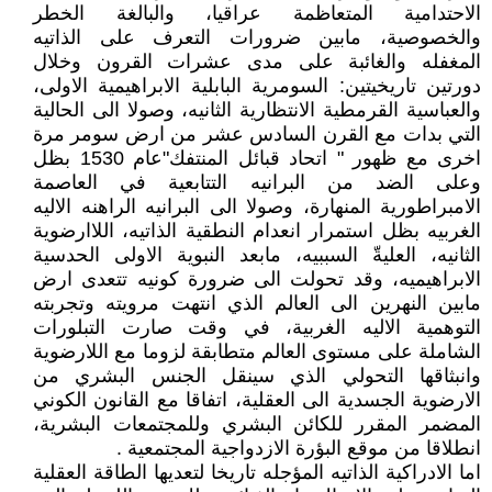
الاحتدامية المتعاظمة عراقيا، والبالغة الخطر
والخصوصية، مابين ضرورات التعرف على الذاتيه
المغفله والغائبة على مدى عشرات القرون وخلال
دورتين تاريخيتين: السومرية البابلية الابراهيمية الاولى،
والعباسية القرمطية الانتظارية الثانيه، وصولا الى الحالية
التي بدات مع القرن السادس عشر من ارض سومر مرة
اخرى مع ظهور " اتحاد قبائل المنتفك"عام 1530 بظل
وعلى الضد من البرانيه التتابعية في العاصمة
الامبراطورية المنهارة، وصولا الى البرانيه الراهنه الاليه
الغربيه بظل استمرار انعدام النطقية الذاتيه، اللاارضوية
الثانيه، العليةّ السببيه، مابعد النبوية الاولى الحدسية
الابراهيميه، وقد تحولت الى ضرورة كونيه تتعدى ارض
مابين النهرين الى العالم الذي انتهت مرويته وتجربته
التوهمية الاليه الغربية، في وقت صارت التبلورات
الشاملة على مستوى العالم متطابقة لزوما مع اللارضوية
وانبثاقها التحولي الذي سينقل الجنس البشري من
الارضوية الجسدية الى العقلية، اتفاقا مع القانون الكوني
المضمر المقرر للكائن البشري وللمجتمعات البشرية،
انطلاقا من موقع البؤرة الازدواجية المجتمعية .
اما الادراكية الذاتيه المؤجله تاريخا لتعديها الطاقة العقلية