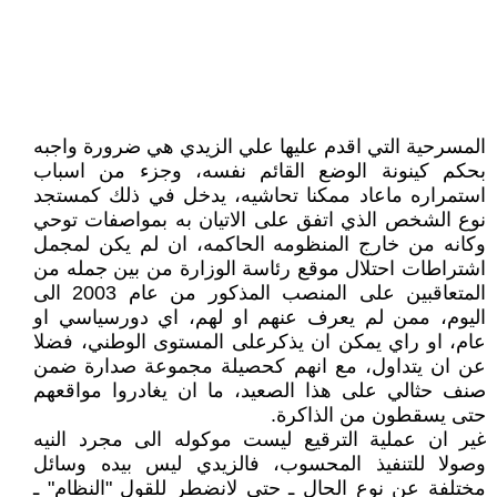
المسرحية التي اقدم عليها علي الزيدي هي ضرورة واجبه
بحكم كينونة الوضع القائم نفسه، وجزء من اسباب
استمراره ماعاد ممكنا تحاشيه، يدخل في ذلك كمستجد
نوع الشخص الذي اتفق على الاتيان به بمواصفات توحي
وكانه من خارج المنظومه الحاكمه، ان لم يكن لمجمل
اشتراطات احتلال موقع رئاسة الوزارة من بين جمله من
المتعاقبين على المنصب المذكور من عام 2003 الى
اليوم، ممن لم يعرف عنهم او لهم، اي دورسياسي او
عام، او راي يمكن ان يذكرعلى المستوى الوطني، فضلا
عن ان يتداول، مع انهم كحصيلة مجموعة صدارة ضمن
صنف حثالي على هذا الصعيد، ما ان يغادروا مواقعهم
حتى يسقطون من الذاكرة.
غير ان عملية الترقيع ليست موكوله الى مجرد النيه
وصولا للتنفيذ المحسوب، فالزيدي ليس بيده وسائل
مختلفة عن نوع الحال ـ حتى لانضطر للقول "النظام" ـ