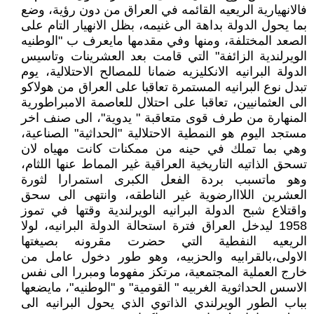
فالانهيارية الريعيه القائمه في العراق من دون رؤية، وضع
بما يحول الدولة بداهة الى غنيمه، بظل الانهيار التام على
الصعد المختلفة، ومنها وفي مقدمها مايعرف ب "الوطنيه
الويرلندية الزائفة" التي قامت بعد العشرينات وتاسيس
الدولة البرانيه الانكليزيه ضمانا للمصالح الاحتلالية، يوم
تبدل نوع البرانيه المستمرة تعاقبا على العراق من هولاكو
الى العثمانيين، تعاقبا على احتلال للعاصمة الامبراطورية
المنهارة من طرف قوى متعاقبة " يدوية"، الى صنف اخر
مستجد اليوم هو النمطية الاحتلالية "الحداثية" الصناعية،
وهي بما تملك في حينه من ممكنات كانت مهياه لان
تسحق الذاتيه التاريخية العراقية غير المماط عنها اللثام،
وهو ماتسبب بردة الفعل الكبرى استمرارا لثورة
العشرين اللااارضوية غير الناطقه، وانتهى الى سحق
واقتلاع شبح الدولة البرانيه الويرلندية وقتها في تموز
1958 ليدخل العراق فترة استحالة الدولة البرانيه، لولا
الريعيه النفطية التي حضرت مقرونه بصيغتها
الاولى،بالقرابيه والحزبيه، وهو طور دخول عامل من
خارج العملية المجتمعية، مرتكز مفهوما ومبررا الى نفس
الاسس الحداثوية الغربيه " القومية" و "الوطنيه"، مايضعها
بباب الطور الويرلندي الذاتوي الذي يحول البرانيه الى