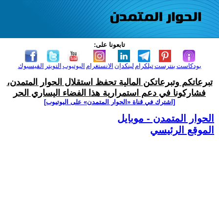
تابعونا على:
بودكاست
بنترست
تيلكرام
لينكدإن
الانستغرام
اليوتيوب
التويتر
الفيسبوك
تبرعاتكم وتبرعاتكن المالية تحفظ استقلال الحوار المتمدن،
فشاركونا في دعم استمرارية هذا الفضاء اليساري الحر
[اشترك في قناة ‫«الحوار المتمدن» على اليوتيوب]
الحوار المتمدن - موبايل
الموقع الرئيسي