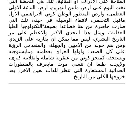
المتاحة على الادراك، او الفنائية، تلك هي اللحظة التي
تخيم اليوم على ارض مابين النهرين، ارض البدئية الاولى
العظمى، وارض المنظور الوطن كوني الابراهيمي الاول
ماقبل التحققي، لانتفاء الوسيله في حينه، تلك التي
صارت حاضرة من هنا فصاعدا بصيغة"التكنولوجيا العليا
العقلية"، ومثل هذا التحدي الاكبر والاعظم على مر
التاريخ البشري، ليس مما يمكن ان يقاربه على الزيدي
ومن هم حوله من الاميين والجهلة، والمنعدمي الرؤية
على كل الصعد، واولها العراق بعظمته ومايستوجبه
ويستحقه كمنجز كوني من عبقرية شامله وانقلابيه كبرى،
ولايجب طبعا ان ننسى موت مايعرف بالمنظورات
الحداثية المستعارة التي تنظر للذات بعين الاخر، بعد
خروجها الكلي من التاريخ.