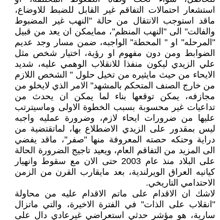
استشعار احتمالات التفاقم غير القابل للضبط للاوضاع،
ماقد استوجب الانتقال من حالة "النهب غير المضبوط
والفالت" الى "النهب المنظم"، ممايمكن ان يعد من قبيل
"المرحله" او " المحطة" الواجبه، ضمن مسار وجد عديم
الضوابط ومن دون مفهوم او رؤية، اختيار شخص مثل
علي الزيدي ليكون منفذا للانقلاب الوهمي عليه، شديد
الايحاء من حيث مايثيره من تخيل حلول " الشخص اللازم
من خارج الصنف المتحكم بالمشهد" الامر الذي لايخلو من
مجازفه، يمكن توقعها بناء لما يمكن ان يحدث من
تداعيات غير محسوبة بسبب الخطوة الاولى وماسيترتب
عليها من ضرورات ايحاء لازم، وضرورة عمليه واجبه
ليس بمقدور على الزيدي الاضطلاع بها، لماتقتضية من
دراية وحنكه حصته المعروفة منها "صفر"، ماقد يفضي
الى المزيد من التفاقم العام، ويعيد تاجيج الضرورة الحالة
على البلاد منذ عام 2003 حتى الان مع سقوط وانهيار
كيانيه العراق الويرلندية، بعد مايقارب القرن من الزمن
الاحتدامي التاريخي.
لاشك ان الاقدام على ماتم الاقدام عليه من محاولة
"انقلاب على الذات" في الفترة الاخيرة، والتي ماتزال
سارية، هو مؤشر حدثي استعراضي غيرعادي دال على