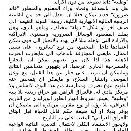
"وطنيه" ذاتيا تطوعيا من دون اكراه.
هل ولد بالصدفة وفجاه وراء المعلوم والمنظور "قائد
ضرورة" جديد يمكن فعلا ان يعدل الى حد من ايقاعية
الريعية الحالية الانهيارية الكلية، ريعية "الدولة الغنيمه" الى
صنف اخر او شكل " دولة" مختلف، وماهو ياترى، وهل
يملك المقصود الوسائل الضرورية ومستوى الادراكية
والارادة التي تؤهله مثلا لان يهدد بالانحياز الى قوى يمكن
اعتمادها داخل المجتمع، من نوع "سائرون" على سبيل
المثال، مايعني المجازفة بالذهاب الى مايقارب الحرب
الاهليه هذا اذا كان من نعنيهم يمكن ان يلتحقوا
بالمسرحية الجاري عرضها، ام يتهيبون متحاشين النتائج
ومايمكن ان يترتب على خيار من هذا القبيل، مع توغل
الفوضى وانتشار السلاح، و مايمكن ان يتمخض عنه
التلويح بنوع تصرف وممارسة من هذا النوع، لااساس ولا
مرتكز مادي له، فالعراق الراهن هو عراق ريعيه بلا بنيه
"وطنيه"، يعيش شروط انهيار الطور الويرلندي من التاريخ
العراقي، بلا رؤية او نوع مقاربة مرتكزه الى مايمكن ان
يوفر بديلا او اية صيغة حكم قابل للحياة قبل انبثاق
"العراق العراقي" المغيب على مر التاريخ.
ولايجوز الاستبعاد الكلي لاحتمال التدبيره الذاتيه الواعية
للحاصل، سواء تحت وطاة الضغوط المختلفة، او