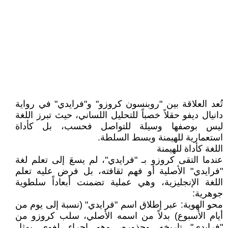
​تُعد العلاقة بين "روبنسون كروزو" و"فرايدي" في رواية
دانيال ديفو حقلاً خصباً للتحليل اللساني، حيث تبرز اللغة
ليس بوصفها وسيلة للتواصل فحسب، بل كأداة
استعمارية للهيمنة وبسط السلطة.
​اللغة كأداة للهيمنة
عندما التقى كروزو بـ "فرايدي"، لم يسعَ إلى تعلم لغة
"فرايدي" الأصلية أو فهم ثقافته، بل فرض عليه تعلم
اللغة الإنجليزية، وهي عملية تضمنت أبعاداً سلطوية
جوهرية:
​محو الهوية: عبر إطلاق اسم "فرايدي" (نسبة إلى يوم من
أيام الأسبوع) بدلاً من اسمه الأصلي، سلب كروزو من
"فرايدي" تاريخه وجذوره، وهو إجراء لغوي يمثل