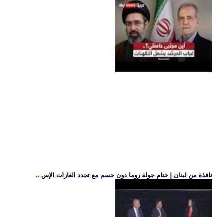
.. نافذة من لبنان | ختام جولة روما دون حسم مع تجدد الغارات الإس