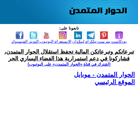
تابعونا على:
بودكاست
بنترست
تيلكرام
لينكدإن
الانستغرام
اليوتيوب
التويتر
الفيسبوك
تبرعاتكم وتبرعاتكن المالية تحفظ استقلال الحوار المتمدن،
فشاركونا في دعم استمرارية هذا الفضاء اليساري الحر
[اشترك في قناة ‫«الحوار المتمدن» على اليوتيوب]
الحوار المتمدن - موبايل
الموقع الرئيسي