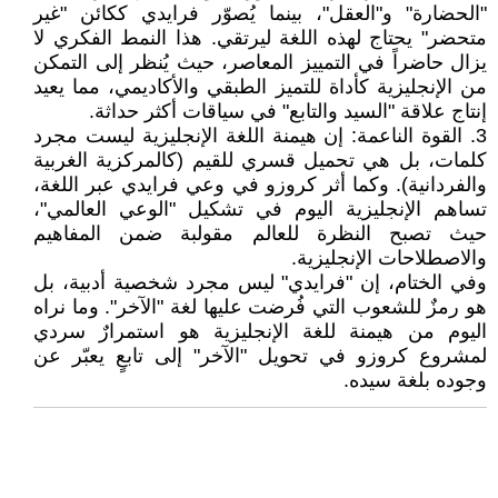
"الحضارة" و"العقل"، بينما يُصوّر فرايدي ككائن "غير
متحضر" يحتاج لهذه اللغة ليرتقي. هذا النمط الفكري لا
يزال حاضراً في التمييز المعاصر، حيث يُنظر إلى التمكن
من الإنجليزية كأداة للتميز الطبقي والأكاديمي، مما يعيد
إنتاج علاقة "السيد والتابع" في سياقات أكثر حداثة.
3. ​القوة الناعمة: إن هيمنة اللغة الإنجليزية ليست مجرد
كلمات، بل هي تحميل قسري للقيم (كالمركزية الغربية
والفردانية). وكما أثر كروزو في وعي فرايدي عبر اللغة،
تساهم الإنجليزية اليوم في تشكيل "الوعي العالمي"،
حيث تصبح النظرة للعالم مقولبة ضمن المفاهيم
والاصطلاحات الإنجليزية.
وفي الختام، إن "فرايدي" ليس مجرد شخصية أدبية، بل
هو رمزٌ للشعوب التي فُرضت عليها لغة "الآخر". وما نراه
اليوم من هيمنة للغة الإنجليزية هو استمرارٌ سردي
لمشروع كروزو في تحويل "الآخر" إلى تابعٍ يعبّر عن
وجوده بلغة سيده.