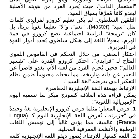
"استعمار الذات"، حيث يُجرد الفرد من هويته الأصلية
ليغدو كائناً مُعرَّفاً بسياق السيد.
​التلقين السلطوي: لم يكن تعليم كروزو لفرايدي كلمات
مثل "سيد" (Master)، "نعم"، و"لا" تعليماً لغوياً بريئاً، بل
كان "برمجة" لتراتبية اجتماعية تضع كروزو في قمة
الهرم، محولاً اللغة إلى هيكل سلطوي يُحدد أدوار القوة
في الجزيرة.
​احتكار المعنى: من خلال التحكم في القاموس اللغوي
المتاح لـ "فرايدي"، احتكر كروزو القدرة على "تفسير
العالم"؛ فحين يُحرم الفرد من لغته الأم، يغدو قاصراً عن
التعبير عن ذاته وتاريخه، مما يجعله محبوساً ضمن نظام
التفكير الذي يفرضه "لغة السيد".
​الارتباط بهيمنة اللغة الإنجليزية المعاصرة
يمكن قراءة هذه العلاقة كنموذج مبكر لما نسميه اليوم
"الإمبريالية اللغوية":
1. ​فرض المعيار: مثلما فرض كروزو الإنجليزية لغةً وحيدةً
في "جزيرته"، تُفرض اللغة الإنجليزية اليوم كـ (Lingua
Franca) عالمية، مما يؤدي غالباً إلى تهميش اللغات
الوطنية والأنظمة المعرفية المحلية.
2. ​اللغة كمعيار للارتقاء: يُصور ديفو اللغة الإنجليزية كلغة