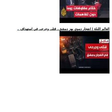
.. العالم الليلة | انفجار دموي يهز دمشق.. قتلى وجرحى في استهداف