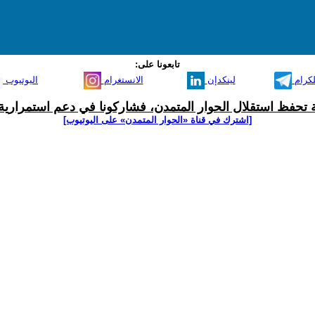
تابعونا على:
لكرام
لينكدإن
الانستغرام
اليوتيوب
ية تحفظ استقلال الحوار المتمدن، فشاركونا في دعم استمرارية 
[اشترك في قناة ‫«الحوار المتمدن» على اليوتيوب]