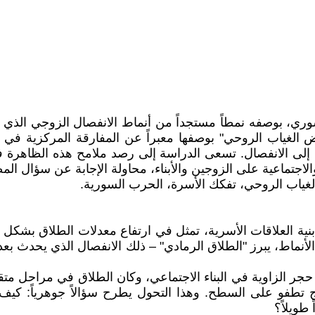
سوري، بوصفه نمطاً مستجداً من أنماط الانفصال الزوجي الذي
 الغياب الروحي" بوصفها معبراً عن المفارقة المركزية في
 إلى الانفصال. تسعى الدراسة إلى رصد ملامح هذه الظاهرة
 والاجتماعية على الزوجين والأبناء، محاولة الإجابة عن سؤال ا
 الغياب الروحي، تفكك الأسرة، الحرب السورية.
 بنية العلاقات الأسرية، تمثل في ارتفاع معدلات الطلاق بشك
 الأنماط، يبرز "الطلاق الرمادي" – ذلك الانفصال الذي يحدث بع
جر الزاوية في البناء الاجتماعي، وكان الطلاق في مراحل متقدم
اج تطفو على السطح. وهذا التحول يطرح سؤالاً جوهرياً: كي
طويلاً؟