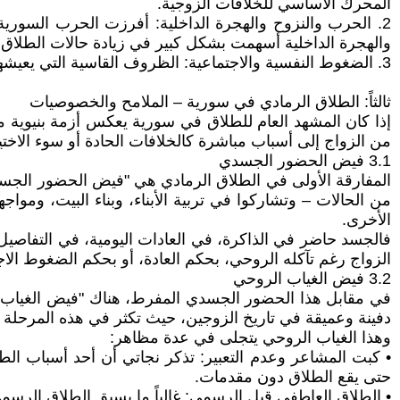
المحرك الأساسي للخلافات الزوجية.
2. الحرب والنزوح والهجرة الداخلية: أفرزت الحرب السورية س
والهجرة الداخلية أسهمت بشكل كبير في زيادة حالات الطلاق و
3. الضغوط النفسية والاجتماعية: الظروف القاسية التي يعيشها أبناء سوريا، والواقع الأليم الذي لم تعد الحياة معه تطاق، يدفعان بالأسر إلى الانهيار.
ثالثاً: الطلاق الرمادي في سورية – الملامح والخصوصيات
إذا كان المشهد العام للطلاق في سورية يعكس أزمة بنيوية متع
من الزواج إلى أسباب مباشرة كالخلافات الحادة أو سوء الاختيار
3.1 فيض الحضور الجسدي
المفارقة الأولى في الطلاق الرمادي هي "فيض الحضور الجسدي": 
من الحالات – وتشاركوا في تربية الأبناء، وبناء البيت، وموا
الأخرى.
فالجسد حاضر في الذاكرة، في العادات اليومية، في التفاصيل
الزواج رغم تآكله الروحي، بحكم العادة، أو بحكم الضغوط الاجت
3.2 فيض الغياب الروحي
في مقابل هذا الحضور الجسدي المفرط، هناك "فيض الغياب ال
دفينة وعميقة في تاريخ الزوجين، حيث تكثر في هذه المرحلة ا
وهذا الغياب الروحي يتجلى في عدة مظاهر:
• كبت المشاعر وعدم التعبير: تذكر نجاتي أن أحد أسباب ال
حتى يقع الطلاق دون مقدمات.
• الطلاق العاطفي قبل الرسمي: غالباً ما يسبق الطلاق الرس