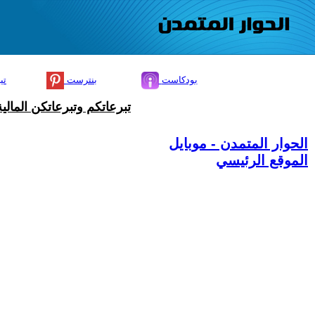
بودكاست
بنترست
تي
تبرعاتكم وتبرعاتكن المال
الحوار المتمدن - موبايل
الموقع الرئيسي