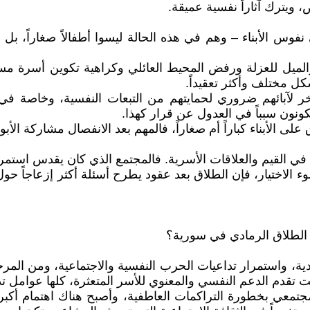
ويترك آثاراً نفسية عميقة.
في نفوس الأبناء – وهم في هذه الحالة ليسوا أطفالاً صغاراً، 
والميل للعزلة ورفض المحيط العائلي وكراهية تكوين أسرة مستق
شكل مختلف وأكثر تعقيداً.
تأخر لآبائهم ضروري لحمايتهم من التبعات النفسية، وخاصة في 
ونون سبباً في العدول عن قرار كهذا.
ى الأبناء كباراً أم صغاراً، فالمهم بعد الانفصال مشاركة الأبو
ي القيم والعلاقات الأسرية. فالمجتمع الذي كان يقدس استمراري
لاختيار، فإن الطلاق بعد عقود يطرح أسئلة أكثر إزعاجاً حول 
 الطلاق الرمادي في سورية؟
صادية، واستمرار تداعيات الحرب النفسية والاجتماعية، ومن الم
 تقدم الدعم النفسي والمعنوي للأسر المتعثرة، كلها عوامل تد
لمجتمعي بخطورة التراكمات العاطفية، وأصبح هناك اهتمام أكبر