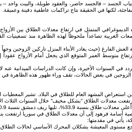
ياب الجسد – فالجسد حاضر، والعقود طويلة، والبيت واحد –
فاجئة، لكنها في الحقيقة نتاج تراكمات عاطفية دفينة وعميقة.
لاق الرمادي" (Grey Divorce) إلى الاتجاه الديموغرافي المتمثل في ارتفاع معدلا
ت الغربية تصاعداً ملحوظاً لهذه الظاهرة منذ تسعينيات الق
 العش الفارغ (حيث يغادر الأبناء المنزل تاركين الزوجين وجهاً
ارتفاع متوسط العمر المتوقع الذي يجعل أمام الأزواج عقوداً 
دد في السنوات الأخيرة، وإن كانت الدراسات الميدانية عنه لا
ن الزوجين في بعض الحالات، تقف وراء ظهور هذه الظاهرة في ا
استعراض المشهد العام للطلاق في البلاد. تشير المعطيات ا
بة 30.9%، ثم السويداء 30% والقنيطرة 29.9%.
 إلى أن معدلات الطلاق في سوريا ارتفعت بنسبة قد تصل إلى 35% خلال الس
ة، يأتي في مقدمتها:
وتراجع مستوى المعيشة يشكلان المحرك الأساسي لحالات الطلاق. 