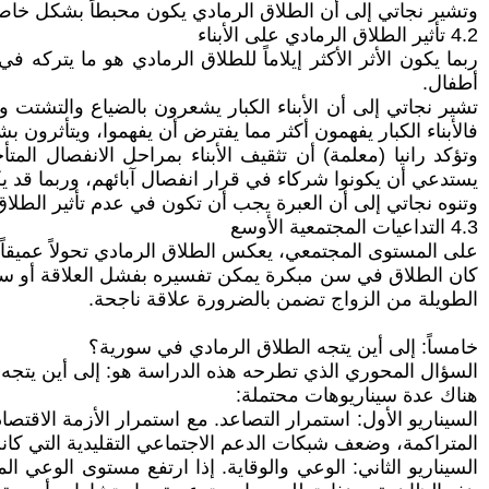
وتشير نجاتي إلى أن الطلاق الرمادي يكون محبطاً بشكل خاص، 
4.2 تأثير الطلاق الرمادي على الأبناء
ربما يكون الأثر الأكثر إيلاماً للطلاق الرمادي هو ما يتركه 
أطفال.
تشير نجاتي إلى أن الأبناء الكبار يشعرون بالضياع والتشتت 
فالأبناء الكبار يفهمون أكثر مما يفترض أن يفهموا، ويتأثرون ب
وتؤكد رانيا (معلمة) أن تثقيف الأبناء بمراحل الانفصال الم
يستدعي أن يكونوا شركاء في قرار انفصال آبائهم، وربما قد يك
وتنوه نجاتي إلى أن العبرة يجب أن تكون في عدم تأثير الطلاق عل
4.3 التداعيات المجتمعية الأوسع
على المستوى المجتمعي، يعكس الطلاق الرمادي تحولاً عميقاً ف
كان الطلاق في سن مبكرة يمكن تفسيره بفشل العلاقة أو سوء ا
الطويلة من الزواج تضمن بالضرورة علاقة ناجحة.
خامساً: إلى أين يتجه الطلاق الرمادي في سورية؟
السؤال المحوري الذي تطرحه هذه الدراسة هو: إلى أين يتجه
هناك عدة سيناريوهات محتملة:
السيناريو الأول: استمرار التصاعد. مع استمرار الأزمة الاقت
المتراكمة، وضعف شبكات الدعم الاجتماعي التقليدية التي كانت
السيناريو الثاني: الوعي والوقاية. إذا ارتفع مستوى الوعي ا