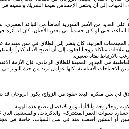
 الخيبات إلى أن يختفي الإحساس بقيمة الشريك وأهميته في ح
 على العديد من الأسر السورية أنماطاً من التباعد القسري، 
التباعد، حتى لو كان جسدياً في بعض الأحيان، كان له أثره ف
ره من المجتمعات العربية، كان ينظر إلى الطلاق في سن متقد
لاقات متآكلة روحياً لعقود، إلى أن أصبح الأبناء كباراً واست
يرغب بالارتباط بفتاة صغيرة.
ت العاطفية هي الجذور العميقة للطلاق الرمادي، فإن الأزمة 
ن الاحتياجات الأساسية، كلها عوامل تزيد من حدة التوتر في ال
ي سن مبكرة. فبعد عقود من الزواج، يكون الزوجان قد بنيا ه
ه زوجاً/زوجة وأباً/أماً، ومع الانفصال تضيع هذه الهوية.
ارة سنوات العمر المشتركة، والذكريات، والمستقبل الذي كان
لخمسين أو الستين أصعب منه في سن الشباب، خاصة في مج