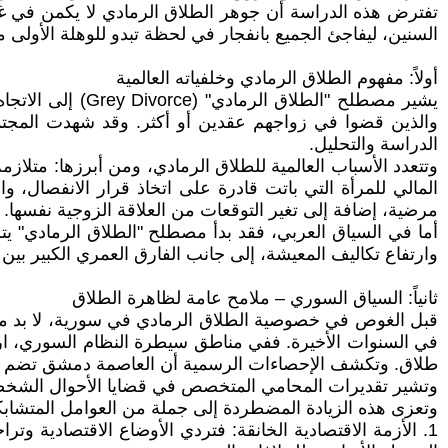
تفترض هذه الدراسة أن جوهر الطلاق الرمادي لا يكمن في غ
السنين، ليفاجئ الجميع بانفجار في لحظة تبدو للوهلة الأولى م
أولاً: مفهوم الطلاق الرمادي وخلفياته العالمية
يشير مصطلح "الط
والذين قضوا في زواجهم عقدين أو أكثر. وقد شهدت المجتمعا
الدراسة والتحليل.
وتتعدد الأسباب العالمية للطلاق الرمادي، ومن أبرزها: متلازمة
المالي للمرأة التي باتت قادرة على اتخاذ قرار الانفصال، و
مرضية، إضافة إلى تغير التوقعات من العلاقة الزوجية نفسها.
أما في السياق العربي، فقد بدأ مصطلح "الطلاق الرمادي" يتر
وارتفاع تكاليف المعيشة، إلى جانب الفارق العمري الكبير بي
ثانياً: السياق السوري – ملامح عامة لظاهرة الطلاق
قبل الغوص في خصوصية الطلاق الرمادي في سورية، لا بد من 
طلاق. وتكشف الإحصاءات الرسمية أن العاصمة دمشق تضم أعلى معدلات طلاق بنسبة 33.9%، تليها ريف دمشق بنس
وتشير تقديرات المحامي المتخصص في قضايا الأحوال الشخصية أسامة فرهود
وتعزى هذه الزيادة المضطردة إلى جملة من العوامل المتشابك
1. الأزمة الاقتصادية الخانقة: فتردي الأوضاع الاقتصادية 