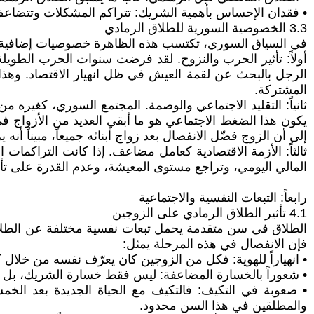
• فقدان الإحساس بأهمية الشريك: تتراكم المشكلات وتتضاعف
3.3 الخصوصية السورية للطلاق الرمادي
في السياق السوري، تكتسب هذه الظاهرة خصوصيات إضافية:
أولاً: تأثير الحرب والنزوح. لقد فرضت سنوات الحرب الطويلة
الرجل بالبحث عن لقمة العيش في ظل انهيار الاقتصاد. وهذا 
المشتركة.
ثانياً: التقليد الاجتماعي والوصمة. المجتمع السوري، كغي
يكون هذا الضغط الاجتماعي هو ما أبقي العديد من الأزواج في ع
إلى أن الزوج فضّل الانفصال بعد زواج أبنائه جميعاً، مبيناً أنه 
ثالثاً: الأزمة الاقتصادية كعامل مضاعف. إذا كانت التراكما
المالي اليومي، وتراجع مستوى المعيشة، وعدم القدرة على تأمي
رابعاً: التبعات النفسية والاجتماعية
4.1 تأثير الطلاق الرمادي على الزوجين
الطلاق في سن متقدمة يحمل تبعات نفسية مختلفة عن الطلاق ف
فإن الانفصال في هذه المرحلة يمثل:
• انهياراً للهوية: فكل من الزوجين كان يعرّف نفسه من خلال كون
• شعوراً بالخسارة المضاعفة: ليس فقط خسارة الشريك، بل خس
• صعوبة في التكيف: فالتكيف مع الحياة الجديدة بعد ا
والمطلقين في هذا السن محدود.