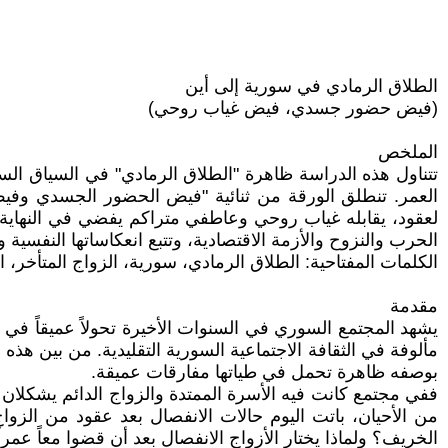
الطلاق الرمادي في سورية إلى أين
(فيض حضور جسدي، فيض غياب روحي)
الملخص
تتناول هذه الدراسة ظاهرة "الطلاق الرمادي" في السياق ال
العمر. تنطلق الورقة من ثنائية "فيض الحضور الجسدي وفيض
لعقود، يقابله غياب روحي وعاطفي متراكم يفضي في النهاية
الحرب والنزوح والأزمة الاقتصادية، وتتبع انعكاساتها النفسية
الكلمات المفتاحية: الطلاق الرمادي، سورية، الزواج المتأخر،
مقدمة
يشهد المجتمع السوري في السنوات الأخيرة تحولاً عميقاً في
مألوفة في الثقافة الاجتماعية السورية التقليدية. من بين هذه
بوصفه ظاهرة تحمل في طياتها مفارقات عميقة.
ففي مجتمع كانت فيه الأسرة الممتدة والزواج الدائم يشكلان ح
من الأحيان، باتت اليوم حالات الانفصال بعد عقود من الزو
الخريف؟ ولماذا يختار الأزواج الانفصال بعد أن قضوا معاً عمراً 