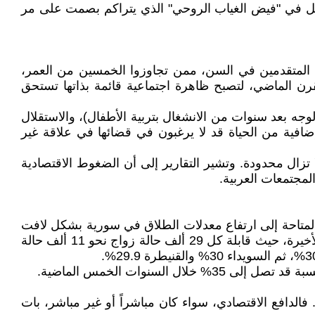
 بل في "فيض الغياب الروحي" الذي يتراكم بصمت على مر
ت الطلاق بين الأزواج المتقدمين في السن، ممن تجاوزوا الخمسين من العمر،
رن الماضي، لتصبح ظاهرة اجتماعية قائمة بذاتها تستحق
 لوجه بعد سنوات من الانشغال بتربية الأطفال)، والاستقلال
إضافية من الحياة قد لا يرغبون في قضائها في علاقة غير
 تزال محدودة. وتشير التقارير إلى أن الضغوط الاقتصادية
لمجتمعات العربية.
لمتاحة إلى ارتفاع معدلات الطلاق في سورية بشكل لافت
في السنوات الأخيرة. ففي مناطق سيطرة النظام السوري، ارتفعت معدلات الطلاق "بشكل مخيف" خلال السنوات الثلاث الأخيرة، حيث قابلة كل 29 ألف حالة زواج نحو 11 ألف حالة
نوات الخمس الماضية.
فالدافع الاقتصادي، سواء كان مباشراً أو غير مباشر، بات