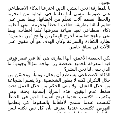
تجنبها.
يا للمفارقة! نحن البشر، الذين اخترعنا الذكاء الاصطناعي
على صورتنا، ننسى أننا تعلّمنا في البداية من التجربة
والخطأ. نصمم آلات تتعلّم من أخطائها، بينما نصر على
تعليم أبنائنا بطريقة تعاقب الخطأ وتجرمه. نبني أنظمة
ذكاء اصطناعي تعيد صياغة معرفتها كلما أخطأت، بينما
نبني مناهج تعليمية تُخرج المفكرين وتُنتج "مَن يجيبون".
نطارد الكفاءة والسرعة وكأن الهدف هو أن نتفوق على
الآلات في سباقٍ خاسر.
لكن الحقيقة الأعمق، أيها القارئ، هي أننا في عصر تتوفر
فيه المعرفة للجميع بضغطة زر، نواجه سؤالاً وجودياً: ما
الذي يبقى لنا نحن البشر؟
الذكاء الاصطناعي يستطيع أن يحلل، ويتنبأ، ويتحسّن من
خلال التكرار. لكنه لا يطور الشخصية، ولا يتعلم الشجاعة
من خلال الفشل، ولا يبني الحكم من خلال العمل تحت
ضغط عدم اليقين. هذه المزايا إنسانية بحتة، وهي
مكتسبة. تُكتسب عندما نمنح أنفسنا الحق في الخطأ.
تُكتسب عندما نسمح لأطفالنا بالسقوط كي يتعلموا
النهوض. تُكتسب عندما نعترف بأن كل نص نكتبه ليس