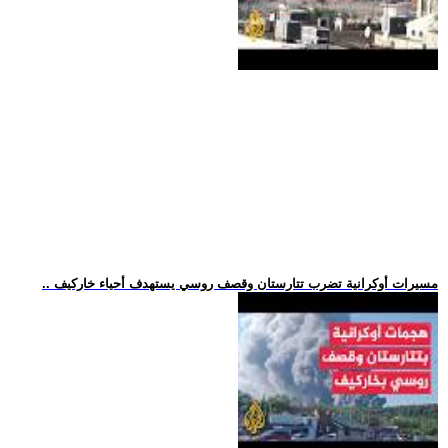
.. مسيرات أوكرانية تضرب تتارستان وقصف روسي يستهدف أحياء خاركيف