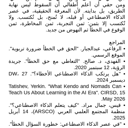
ومن حقي أن أعلم أطفالي أن السقوط ليس نهاية
الطريق، بل بدايته. لأن المعرفة الحقيقية، في عصر
الذكاء الاصطناعي أو قبله، لا تُمنح، بل تُكتسب. ولا
تُكتسب إلا بثمن: ثمن التجربة، ثمن المخاطرة، ثمن
الوقوع في الخطأ ثم النهوض من جديد.
المراجع
• الرفاعي، عبدالجبار. "الحق في الخطأ ضرورة تربوية".
الموقع الرسمي.
• الفهدي، د. صالح. "التعاطي مع حق الخطأ". جريدة
الرؤية، 12 سبتمبر 2020.
• "هل يرتكب الذكاء الاصطناعي الأخطاء؟". DW، 27
ديسمبر 2024.
• Tatishev, Yerkin. "What Kendo and Nomads Can
Teach Us About Learning in the AI Era". CIRSD, 15
May 2026.
• قيس، جمال مراد. "كيف يتعلم الذكاء الاصطناعي؟".
منظمة المجتمع العلمي العربي (ARSCO)، 14 أبريل
2025.
• "في عصر الذكاء الاصطناعي: خطورة السؤال الخطأ".