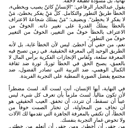
نهائياً، بل مسوّدة لطبعة لاحقة.
يقول عبدالجبار الرفاعي: "الإنسانُ كائنٌ يصيب ويخطيء،
الخطأ طريقُ التطور والتكامل. كلُّ مَنْ يفكر يخطئ، مَنْ
لا يفكر لا يخطئ". ويضيف: "مَنْ يمتلكُ شجاعةَ الاعتراف
بالخطأ يمتلكُ القدرةَ على تغيير ذاته. الخوفُ من
الاعتراف بالخطأ خوفٌ من التغيير، الخوفُ من التغيير
خوفٌ من التطور".
نعم، من حقي أن أخطئ. ليس لأن الخطأ غاية، بل لأنه
الطريق الوحيد إلى المعرفة الحقيقية. في زمن تصبح فيه
المعرفة سلعة، وتُقاس الإنجازات الفكرية برأس المال لا
بالعمق، يصبح الحق في الخطأ ثورةً. ثورة ضد ثقافة
الكمال الوهمي، ضد التربية التي تصادر الفضول، ضد
مجتمع يفضل الصورة النمطية على التجربة الفريدة.
في النهاية، أيها الإنسان، أنت لست آلة. لستَ مضطراً
لأن تكون مثالياً. لستَ ملزماً بأن تعرف كل شيء. ليس
عيباً أن تسقط، أن تتردد، أن تخفق. العيب الحقيقي هو
أن تخاف من المحاولة، أن تختار الصمت خوفاً من
الخطأ، أن تكتفي بالمعرفة الجاهزة التي تقدمها لك الآلات
ولا تخوض غمار التجربة بنفسك.
من حقي أن أخطئ. ومن حقي أن أتعلم من خطئي.