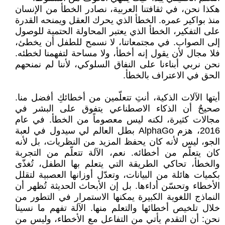
هكذا نحن، في ثقافتنا العربية، نصادر الخطأ من الإنسان
منذ بواكير عمره. الخطأ الذي يحرك العقل ويمنحه القدرة
على التفكير، الخطأ الذي يعتبر المحاولة الحتمية للوصول
إلى الصواب. في مجتمعاتنا، لا نسمح للطفل أن يخطئ،
فلا مجال لأن يقول إنه أخطأ، ولا مساحة لتفهمنا لخطئه.
نحن نربي أبناءنا على النفاق السلوكي، لأننا لم نمنحهم
الحق في الاعتراف بالخطأ.
أيتها الآلات الذكية، أنتِ تتعلّمين من أخطائكِ أفضل منا.
صحيحٌ أن الذكاء الاصطناعي يتفوق على البشر في
مجالات كثيرة، لكنه ليس معصوماً من الخطأ. في عام
2016، هزم AlphaGo بطل العالم لي سيدول في لعبة
الجو، ليس لأنه كان يحفظ المزيد من النظريات، بل لأنه
كان يتعلّم من أخطائه. نعم، الآلة تتعلّم من التجربة
والخطأ، تحاكي الطريقة التي يتعلم بها الطفل، تُغذّى
بكميات هائلة من البيانات، وتعدّل أوزانها العصبية لتقلل
الأخطاء وتحسّن أداءها. بل إن الأبحاث الحديثة تُظهر أن
النماذج اللغوية الكبيرة يمكنها الاستمرار في التطور من
خلال تلخيص أخطائها والتعلم منها. الآلة تفهم ما نسينا
نحن: أن التقدم يأتي من التفاعل مع الأخطاء، وليس من