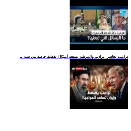
.. ترامب يحاصر إيران.. والمرشد يستعد أمنيًا! | تغطية خاصة من سك