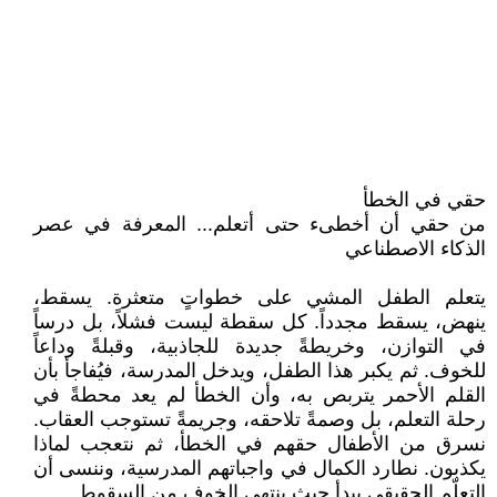
حقي في الخطأ
من حقي أن أخطىء حتى أتعلم... المعرفة في عصر
الذكاء الاصطناعي
يتعلم الطفل المشي على خطواتٍ متعثرة. يسقط،
ينهض، يسقط مجدداً. كل سقطة ليست فشلاً، بل درساً
في التوازن، وخريطةً جديدة للجاذبية، وقبلةً وداعاً
للخوف. ثم يكبر هذا الطفل، ويدخل المدرسة، فيُفاجأ بأن
القلم الأحمر يتربص به، وأن الخطأ لم يعد محطةً في
رحلة التعلم، بل وصمةً تلاحقه، وجريمةً تستوجب العقاب.
نسرق من الأطفال حقهم في الخطأ، ثم نتعجب لماذا
يكذبون. نطارد الكمال في واجباتهم المدرسية، وننسى أن
التعلّم الحقيقي يبدأ حيث ينتهي الخوف من السقوط.