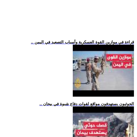
.. قراءة في موازين القوة العسكرية وأسباب التصعيد في اليمن
.. الحوثيون يستهدفون مواقع لقوات دفاع شبوة في بيحان