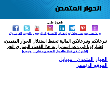
تابعونا على:
بودكاست
بنترست
تيلكرام
لينكدإن
الانستغرام
اليوتيوب
التويتر
الفيسبوك
تبرعاتكم وتبرعاتكن المالية تحفظ استقلال الحوار المتمدن،
فشاركونا في دعم استمرارية هذا الفضاء اليساري الحر
[اشترك في قناة ‫«الحوار المتمدن» على اليوتيوب]
الحوار المتمدن - موبايل
الموقع الرئيسي