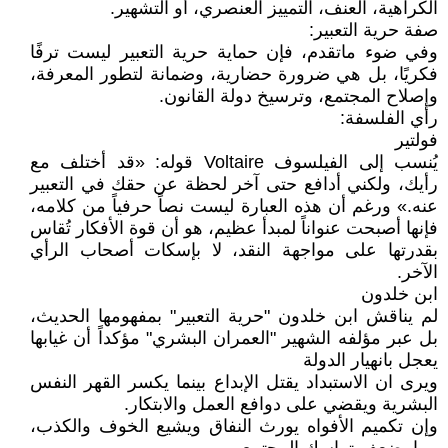
الكراهية، العنف، التمييز العنصري، أو التشهير.
صفة حرية التعبير:
وفي ضوء ماتقدم، فإن حماية حرية التعبير ليست ترفًا
فكريًا، بل هي ضرورة حضارية، وضمانة لتطور المعرفة،
وإصلاح المجتمع، وترسيخ دولة القانون.
رأي الفلسفة:
فولتير
يُنسب إلى الفيلسوف Voltaire قوله: «قد أختلف مع
رأيك، ولكني أدافع حتى آخر لحظة عن حقك في التعبير
عنه.» ورغم أن هذه العبارة ليست نصاً حرفياً من كلامه،
فإنها أصبحت عنواناً لمبدأ عظيم، هو أن قوة الأفكار تُقاس
بقدرتها على مواجهة النقد، لا بإسكات أصحاب الرأي
الآخر.
ابن خلدون
لم يناقش ابن خلدون "حرية التعبير" بمفهومها الحديث،
بل عبر مؤلفه الشهير "العمران البشري" مؤكداً أن غيابها
يعجل بانهيار الدولة
ويرى ان الاستبداد يقتل الإبداع بينما يكسر القهر النفس
البشرية ويقضي على دوافع العمل والابتكار.
وإن تكميم الأفواه يورث النفاق ويشيع الخوف والكذب،