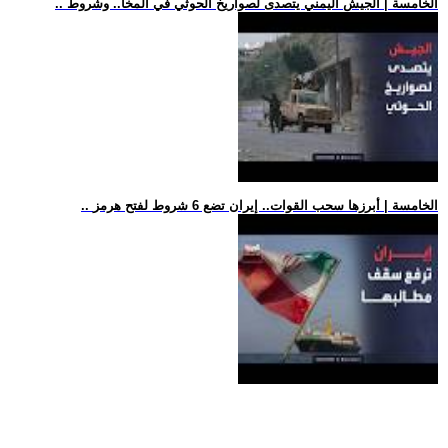
.. الخامسة | الجيش اليمني يتصدى لصواريخ الحوثي في المخا.. وشروط
.. الخامسة | أبرزها سحب القوات.. إيران تضع 6 شروط لفتح هرمز