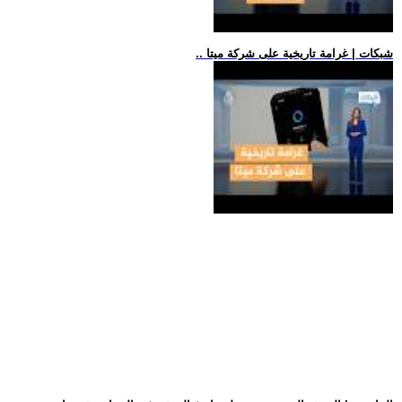
.. شبكات | غرامة تاريخية على شركة ميتا