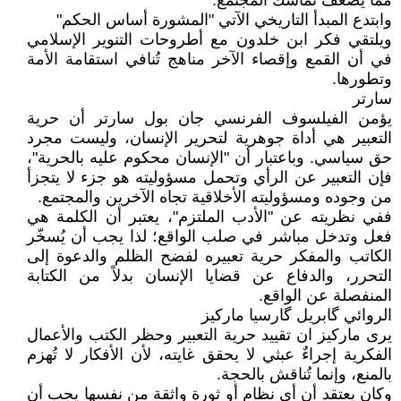
مما يضعف تماسك المجتمع.
وابتدع المبدأ التاريخي الآتي "المشورة أساس الحكم"
ويلتقي فكر ابن خلدون مع أطروحات التنوير الإسلامي
في أن القمع وإقصاء الآخر مناهج تُنافي استقامة الأمة
وتطورها.
سارتر
يؤمن الفيلسوف الفرنسي جان بول سارتر أن حرية
التعبير هي أداة جوهرية لتحرير الإنسان، وليست مجرد
حق سياسي. وباعتبار أن "الإنسان محكوم عليه بالحرية"،
فإن التعبير عن الرأي وتحمل مسؤوليته هو جزء لا يتجزأ
من وجوده ومسؤوليته الأخلاقية تجاه الآخرين والمجتمع.
ففي نظريته عن "الأدب الملتزم"، يعتبر أن الكلمة هي
فعل وتدخل مباشر في صلب الواقع؛ لذا يجب أن يُسخّر
الكاتب والمفكر حرية تعبيره لفضح الظلم والدعوة إلى
التحرر، والدفاع عن قضايا الإنسان بدلاً من الكتابة
المنفصلة عن الواقع.
الروائي گابريل گارسيا ماركيز
يرى ماركيز ان تقييد حرية التعبير وحظر الكتب والأعمال
الفكرية إجراءٌ عبثي لا يحقق غايته، لأن الأفكار لا تُهزم
بالمنع، وإنما تُناقش بالحجة.
وكان يعتقد أن أي نظام أو ثورة واثقة من نفسها يجب أن