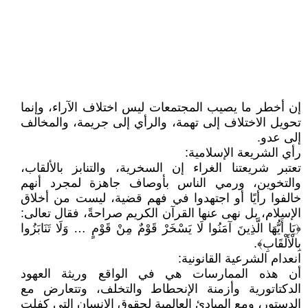
إن أخطر ما يصيب المجتمعات ليس اختلاف الآراء، وإنما
تحويل الاختلاف إلى تهمة، والرأي إلى جريمة، والمخالف
إلى عدو.
رأي الشريعة الإسلامية:
تعتبر شريعتنا الغراء إن السخرية، والتنابز بالألقاب،
والتخوين، ورمي الناس بأوصاف جاهزة لمجرد أنهم
خالفوا رأيًا أو اجتهدوا في فهم قضية، ليست من أخلاق
الإسلام، بل نهى عنها القرآن الكريم صراحةً، فقال تعالى:
﴿يَا أَيُّهَا الَّذِينَ آمَنُوا لَا يَسْخَرْ قَوْمٌ مِنْ قَوْمٍ … وَلَا تَنَابَزُوا
بِالْأَلْقَابِ﴾.
انعدام الشرعية القانونية:
أن هذه الممارسات هي في الواقع وريثة العهود
الدكتاتورية وأزمنة الإنحطاط والتخلف، وتتعارض مع
الدستور، ومع المبادئ العالمية لحقوق الإنسان التي كفلت