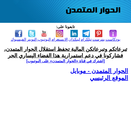
تابعونا على:
بودكاست
بنترست
تيلكرام
لينكدإن
الانستغرام
اليوتيوب
التويتر
الفيسبوك
تبرعاتكم وتبرعاتكن المالية تحفظ استقلال الحوار المتمدن،
فشاركونا في دعم استمرارية هذا الفضاء اليساري الحر
[اشترك في قناة ‫«الحوار المتمدن» على اليوتيوب]
الحوار المتمدن - موبايل
الموقع الرئيسي