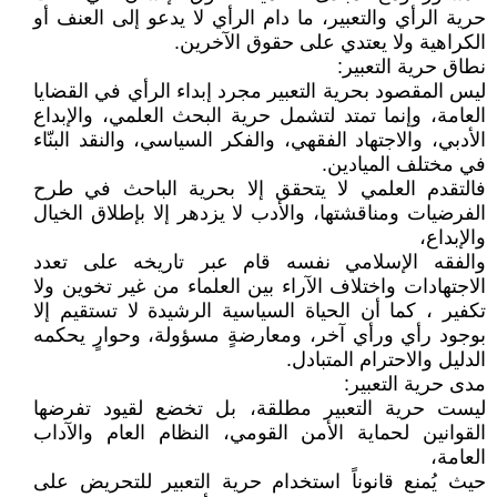
حرية الرأي والتعبير، ما دام الرأي لا يدعو إلى العنف أو
الكراهية ولا يعتدي على حقوق الآخرين.
نطاق حرية التعبير:
ليس المقصود بحرية التعبير مجرد إبداء الرأي في القضايا
العامة، وإنما تمتد لتشمل حرية البحث العلمي، والإبداع
الأدبي، والاجتهاد الفقهي، والفكر السياسي، والنقد البنّاء
في مختلف الميادين.
فالتقدم العلمي لا يتحقق إلا بحرية الباحث في طرح
الفرضيات ومناقشتها، والأدب لا يزدهر إلا بإطلاق الخيال
والإبداع،
والفقه الإسلامي نفسه قام عبر تاريخه على تعدد
الاجتهادات واختلاف الآراء بين العلماء من غير تخوين ولا
تكفير ، كما أن الحياة السياسية الرشيدة لا تستقيم إلا
بوجود رأي ورأي آخر، ومعارضةٍ مسؤولة، وحوارٍ يحكمه
الدليل والاحترام المتبادل.
مدى حرية التعبير:
ليست حرية التعبير مطلقة، بل تخضع لقيود تفرضها
القوانين لحماية الأمن القومي، النظام العام والآداب
العامة،
حيث يُمنع قانوناً استخدام حرية التعبير للتحريض على