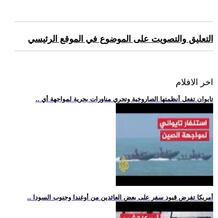
التعليق والتصويت على الموضوع في الموقع الرئيسي
اخر الافلام
.. تايوان تفعل أنظمتها الصاروخية وتجري مناورات بحرية لمواجهة أي
.. أمريكا تفرض قيود سفر على بعض العائدين من أوغندا وجنوب السودا