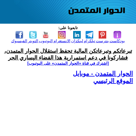
تابعونا على:
بودكاست
بنترست
تيلكرام
لينكدإن
الانستغرام
اليوتيوب
التويتر
الفيسبوك
تبرعاتكم وتبرعاتكن المالية تحفظ استقلال الحوار المتمدن،
فشاركونا في دعم استمرارية هذا الفضاء اليساري الحر
[اشترك في قناة ‫«الحوار المتمدن» على اليوتيوب]
الحوار المتمدن - موبايل
الموقع الرئيسي