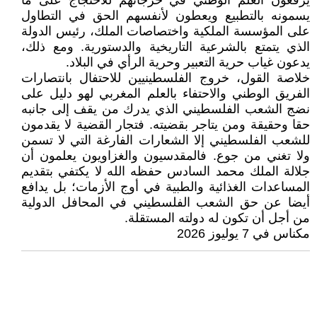
يرفعون العلم الوطني في خرجاتهم للاحتجاج على ما
يسمونه بالتطبيع ويعطون لأنفسهم الحق في التطاول
على المؤسسة الملكية واختصاصات الملك، رئيس الدولة
الذي يتمتع بالشرعية التاريخية والدستورية. ومع ذلك،
يدعون غياب حرية التعبير وحرية الرأي في البلاد.
خلاصة القول، خروج الفلسطينيين للاحتفال بانتصارات
الفريق الوطني والاحتفاء بالعلم المغربي لهو دليل على
نضج الشعب الفلسطيني الذي يدرك من يقف إلى جانبه
حقا وحقيقة ومن يتاجر بقضيته. فتجار القضية لا يقدمون
للشعب الفلسطيني إلا الشعارات الفارغة التي لا تسمن
ولا تغني من جوع. فالمقدسيون والغزاويون يعلمون أن
جلالة الملك محمد السادس حفظه الله لا يكتفي بتقديم
المساعدات الغذائية والطبية في أوج الأزمات؛ بل يدافع
أيضا عن حق الشعب الفلسطيني في المحافل الدولية
من أجل أن تكون له دولته المستقلة.
مكناس في 7 يوليوز 2026