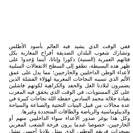
ففي الوقت الذي يشيد فيه العالم بأسود الأطلس
وتشارك شعوب البلدان الصديقة أفراح المغاربة بكل
فئاتهم العمرية (السنية) ذكورا وإناثا، أينما وُجدوا على
ظهر هذه البسيطة، تطفو إلى السطح الانفعالات السلبية
لأعداء الوطن الداخليين والخارجيين؛ مما يدل على عمق
الألم الذي تسببه النجاحات المغربية لهؤلاء الفشلة الذين
يضمرون لبلادنا الغل والحفد والكراهية لكونهم فاشلين
على كل المستويات، في الوقت الذي يحقق فيه المغرب
بقيادة جلالة محمد السادس حفظه الله نجاحات كبيرة في
عدة مجالات من قبيل البنيات التحتية والصناعة والسياحة
والديبلوماسية والرياضة والطاقات المتجددة وغيرها.
وكل هذا يوغر صدور الأعداء سواء الداخليين منهم أو
الخارجيين، خصوصا عندما يرون فرحة الشعب المغربي
بمنجزات فريقه الوطني الذي يمثل بلادنا أحسن تمثيل