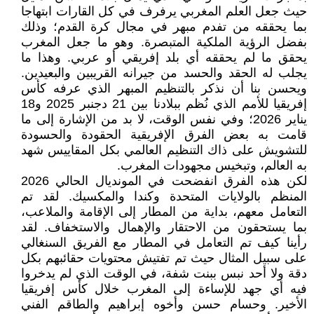
حيث جعل العلم المغربي يرفرف في كل القارات ابتهاجا
بما يحققه من تفدم مبهر في مجال كرة القدم؛ وذلك
بفضل الرؤية الملكية المتبصرة. وهو ما جعل المغرب
يحقق ما لم يحققه أي بلد إفريقي أو عربي. وهذا ما
يجلب له الحقد والحسد من جيرانه القريبين والبعيدين.
ويحسن بنا أن نذكر بالتنظيم المبهر الذي عرفه كأس
إفريقيا للأمم الذي نُظم ببلادنا بين 21 دجنبر 2025 و18
يناير 2026؛ وفي نفس الوقت، لا بد من الإشارة إلى ما
قامت به بعض الفرق الإفريقية الحقودة والحسودة
للتشويش على ذاك التنظيم العالمي بكل المقاييس شهد
به العالم، وتبخيس مجهودات المغرب.
لكن هذه الفرق انفضحت في المونديال الحالي 2026
المنظم بالولايات المتحدة وكندا والمكسيك. لقد تم
التعامل معهم، بداية من المطار إلى الإقامة والملاعب،
بما يستحقون من الاحتقار والإهمال والاستخفاف. لقد
رأينا كيف تم التعامل في المطار مع الفريق السنغالي
على سبيل المثال حيث تم تفتيش محتويات حقائبهم بكل
دقة ولا أحد نبس ببنت شفة، في الوقت الذي لم يدخروا
فيه أي جهد للإساءة إلى المغرب خلال كأس إفريقيا
الأخير. وحسام حسن وأخوه إبراهيم والطاقم الفني