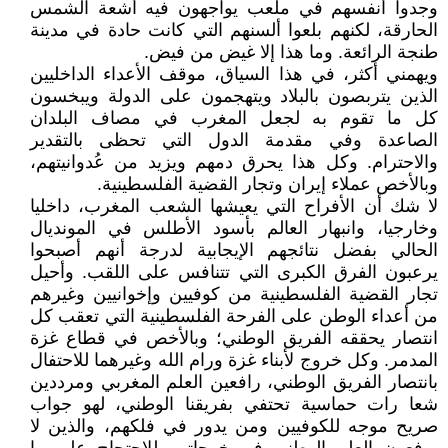
وجدوا أنفسهم في ملعب يواجهون فيه أشعة الشمس
الحارقة، لكنهم بلعوا ألسنهم التي كانت حادة في مدينة
طنجة الرائعة. وما هذا إلا غيض من فيض.
ويهمني أكثر، في هذا السياق، موقف الأعداء الداخليين
الذين يتربصون بالبلاد ويتهجمون على الدولة ويبخسون
كل ما تقوم به لجعل المغرب في مصاف البلدان
الصاعدة وفي مقدمة الدول التي تحظى بالتقدير
والاحترام. وكل هذا يحرق دمهم ويزيد من عُدوانيتهم،
وبالأخص عملاء إيران وتجار القضية الفلسطينية.
لا شك أن الأفراح التي يعيشها الشعب المغرب، داخليا
وخارجيا، وانبهار العالم بأسود الأطلس في المونديال
الحالي بفضل نتائجهم الإيجابية لدرجة أنهم أصبحوا
يرعبون الفرق الكبرى التي تتنافس على اللقب. وأحيل
تجار القضية الفلسطينية من كوفيين وإخوانيين وغيرهم
من أعداء الوطن على الفرحة الفلسطينية التي تعقب كل
انتصار يحققه الفريق الوطني؛ وبالأخص في قطاع غزة
المدمر. وكل خروج لأبناء غزة ورام الله وغيرهما للاحتفال
بانتصار الفريق الوطني، رافعين العلم المغربي ومرددين
شعا رات حماسية تحتفي بفريقنا الوطني، لهو جواب
صريح موجه للكوفيين ومن يدور في فلكهم، والذين لا