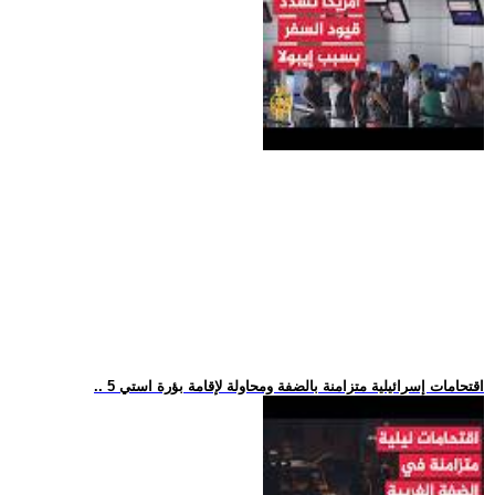
.. 5 اقتحامات إسرائيلية متزامنة بالضفة ومحاولة لإقامة بؤرة استي