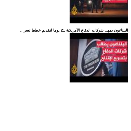
.. البنتاغون يمهل شركات الدفاع الأمريكية 21 يوما لتقديم خطط تسر