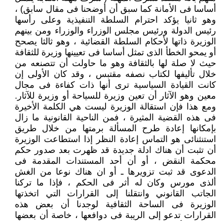
أساسا فى الأمانة كما سبق أن أوضحنا فى مقال سابق) ،
وهو ثانيا يؤكد احترام السلطة التنفيذية وعلى رأسها
رئيس الدولة ورئيس مجلس الوزراء والوزراء ومن بينهم
الوزيرة ذاتها لأحكام السلطة القضائية ، وهو ثالثا يصحح
أو يمحو الخطأ الذى تمثل أساسا فى تعيينها وزيرة للثقافة
حيث لا صلة لها بالثقافة وهو ما حاولت أن تتصنعه من
خلال تأليفها لكتاب نصفه مقتبس ، وقد كان الأولى إن
كانت القيادة السياسية ترى أنها ذات كفاءة فى مجال
معين وهو الآثار أن تعين وزيرة للسياحة أو وزيرة للآثار.
ومع هذا فإن استقالة الوزيرة ليست هي الكلمة الأخيرة
فى هذه القضية المثيرة ، فمن الناحية القانونية ما زال
بإمكانها إعادة طرح المسألة برمتها من خلال طريق
استنثنائى هو التماس إعادة النظر إذا استطاعت الوزيرة
أن تثبت أن هناك ادلة جديدة قد ظهرت بعد صدور حكم
محكمة النقض ، أو أن أحد المستندات المقدمة فى
الدعوى قد ثبت تزويرها ـ أو ان هناك نوعا من الغش
ألذى مورس وكان له أثر فى الحكم ، فإذا ما تركنا
الجاتب القانوني وانتقلنا إلى القرارات التي اتخذتها
الوزيرة فى الساحة الثقافية لوجدنا أن بعض هذه
القرارات تدعو إلى الريبة فى دوافعها ، خاصة أن بعضها