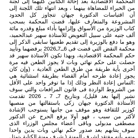
المحكمة الاقتصادية بعد إحالة الكتابين كليهما إلى لجنة
من الخبراء للمضاهاة بينهما ، وبعد انتهاء تلك اللجنة إلى
أن اقتباسات الدكتورة جيهان تتجاوز كل الحدود
المشروعة والمتعارف عليها، قضت المحكمة بسحب
كتاب الوزيرة من الأسواق وإلزامها بأداء مبلغ وقدره مائة
ألف جنيه على سبيل التعويض للأستاذة سهير عبدالحميد،
وهو ما دفع بالوزيرة إلى تقديم طعنيها سابقى الذكر إلى
محكمة النقض التي قضت فى 6ــ7ـ2026 برفضهما وتأييد
حكم المحكمة الاقتصادية، وبهذا تكون الأستاذة سهير قد
حصلت على حكم نهائي وبات لا يجوز الطعن فيه مرة
أخرى بأية طريقة من طرق الطعن العادية ، (وإن كان
يجوز إعادة طرحه أمام القضاء بطريقة استثنائية هي
:التماس إعادة النظر وذلك إذا ما توفر واحد على الأقل
من الشروط الواردة فى قانون المرافعات والتي سوف
نشير إليها بعد قليل)، وبتاريخ 7ـ 7 ـ 2026 تقدمت
الأستاذة الدكتورة جيهان زكى باستقالتها من منصبها
كوزير للثقافة وهو موقف من جانبها يستوجب الإشادة
لأكثر من سبب ، فهو أولا يرفع الحرج عن الدكتور
مصطفى مدبولى وباقى أعضاء مجلس الوزراء الذى
سوف ينتابهم بعد صدور حكم نهائي وبات يدين واحدا
منهم بأنه مفتقد لشرف المهنة ( شرف مهنة الكتابة يتمثل