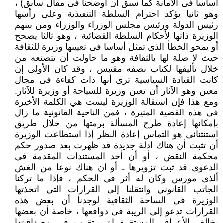
أساسا فى الأمانة كما سبق أن أوضحنا فى مقال سابق) ،
وهو ثانيا يؤكد احترام السلطة التنفيذية وعلى رأسها
رئيس الدولة ورئيس مجلس الوزراء والوزراء ومن بينهم
الوزيرة ذاتها لأحكام السلطة القضائية ، وهو ثالثا يصحح
أو يمحو الخطأ الذى تمثل أساسا فى تعيينها وزيرة للثقافة
حيث لا صلة لها بالثقافة وهو ما حاولت أن تتصنعه من
خلال تأليفها لكتاب نصفه مقتبس ، وقد كان الأولى إن
كانت القيادة السياسية ترى أنها ذات كفاءة فى مجال
معين وهو الآثار أن تعين وزيرة للسياحة أو وزيرة للآثار.
ومع هذا فإن استقالة الوزيرة ليست هي الكلمة الأخيرة
فى هذه القضية المثيرة ، فمن الناحية القانونية ما زال
بإمكانها إعادة طرح المسألة برمتها من خلال طريق
استنثنائى هو التماس إعادة النظر إذا استطاعت الوزيرة
أن تثبت أن هناك ادلة جديدة قد ظهرت بعد صدور حكم
محكمة النقض ، أو أن أحد المستندات المقدمة فى
الدعوى قد ثبت تزويرها ـ أو ان هناك نوعا من الغش
ألذى مورس وكان له أثر فى الحكم ، فإذا ما تركنا
الجاتب القانوني وانتقلنا إلى القرارات التي اتخذتها
الوزيرة فى الساحة الثقافية لوجدنا أن بعض هذه
القرارات تدعو إلى الريبة فى دوافعها ، خاصة أن بعضها
يخالف الأعراف المستقرة التي تقرب فى مصداقيتها