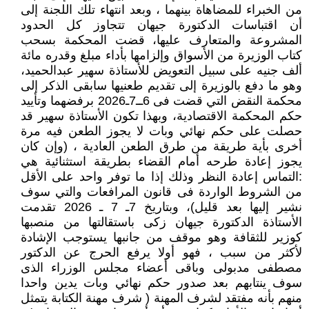
من الخبراء للمضاهاة بينهما ، وبعد انتهاء تلك اللجنة إلى
أن اقتباسات الدكتورة جيهان تتجاوز كل الحدود
المشروعة والمتعارف عليها، قضت المحكمة بسحب
كتاب الوزيرة من الأسواق وإلزامها بأداء مبلغ وقدره مائة
ألف جنيه على سبيل التعويض للأستاذة سهير عبدالحميد،
وهو ما دفع بالوزيرة إلى تقديم طعنيها سابقى الذكر إلى
محكمة النقض التي قضت فى 6ــ7ـ2026 برفضهما وتأييد
حكم المحكمة الاقتصادية، وبهذا تكون الأستاذة سهير قد
حصلت على حكم نهائي وبات لا يجوز الطعن فيه مرة
أخرى بأية طريقة من طرق الطعن العادية ، (وإن كان
يجوز إعادة طرحه أمام القضاء بطريقة استثنائية هي
:التماس إعادة النظر وذلك إذا ما توفر واحد على الأقل
من الشروط الواردة فى قانون المرافعات والتي سوف
نشير إليها بعد قليل)، وبتاريخ 7ـ 7 ـ 2026 تقدمت
الأستاذة الدكتورة جيهان زكى باستقالتها من منصبها
كوزير للثقافة وهو موقف من جانبها يستوجب الإشادة
لأكثر من سبب ، فهو أولا يرفع الحرج عن الدكتور
مصطفى مدبولى وباقى أعضاء مجلس الوزراء الذى
سوف ينتابهم بعد صدور حكم نهائي وبات يدين واحدا
منهم بأنه مفتقد لشرف المهنة ( شرف مهنة الكتابة يتمثل