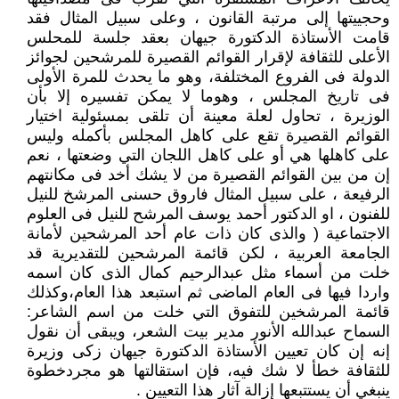
وحجييتها إلى مرتبة القانون ، وعلى سبيل المثال فقد
قامت الأستاذة الدكتورة جيهان بعقد جلسة للمحلس
الأعلى للثقافة لإقرار القوائم القصيرة للمرشحين لجوائز
الدولة فى الفروع المختلفة، وهو ما يحدث للمرة الأولى
فى تاريخ المجلس ، وهوما لا يمكن تفسيره إلا بأن
الوزيرة ، تحاول لعلة معينة أن تلقى بمسئولية اختيار
القوائم القصيرة تقع على كاهل المجلس بأكمله وليس
على كاهلها هي أو على كاهل اللجان التي وضعتها ، نعم
إن من بين القوائم القصيرة من لا يشك أخد فى مكانتهم
الرفيعة ، على سبيل المثال فاروق حسنى المرشخ للنيل
للفنون ، او الدكتور أحمد يوسف المرشح للنيل فى العلوم
الاجتماعية ( والذى كان ذات عام أحد المرشحين لأمانة
الجامعة العربية ، لكن قائمة المرشحين للتقديرية قد
خلت من أسماء مثل عبدالرحيم كمال الذى كان اسمه
واردا فيها فى العام الماضى ثم استبعد هذا العام،وكذلك
قائمة المرشخين للتفوق التي خلت من اسم الشاعر:
السماح عبدالله الأنور مدير بيت الشعر، ويبقى أن نقول
إنه إن كان تعيين الأستاذة الدكتورة جيهان زكى وزيرة
للثقافة خطأ لا شك فيه، فإن استقالتها هو مجردخطوة
ينبغي أن يستتبعها إزالة آثار هذا التعيين .