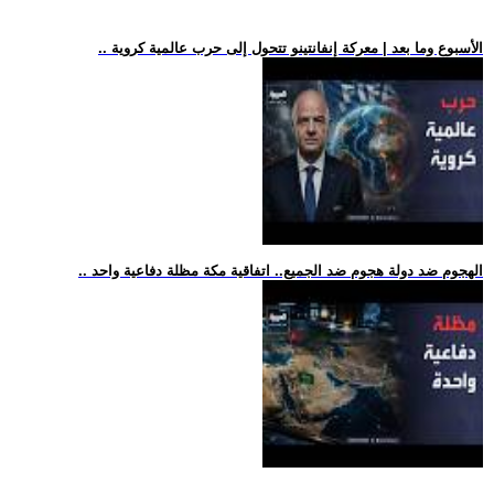
.. الأسبوع وما بعد | معركة إنفانتينو تتحول إلى حرب عالمية كروية
.. الهجوم ضد دولة هجوم ضد الجميع.. اتفاقية مكة مظلة دفاعية واحد