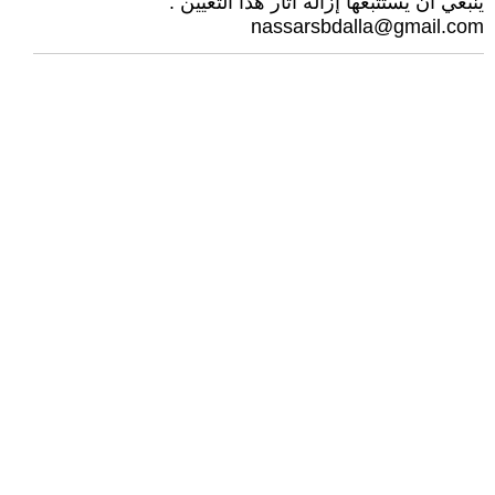
ينبغي أن يستتبعها إزالة آثار هذا التعيين .
nassarsbdalla@gmail.com