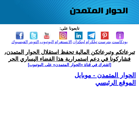
تابعونا على:
بودكاست
بنترست
تيلكرام
لينكدإن
الانستغرام
اليوتيوب
التويتر
الفيسبوك
تبرعاتكم وتبرعاتكن المالية تحفظ استقلال الحوار المتمدن،
فشاركونا في دعم استمرارية هذا الفضاء اليساري الحر
[اشترك في قناة ‫«الحوار المتمدن» على اليوتيوب]
الحوار المتمدن - موبايل
الموقع الرئيسي