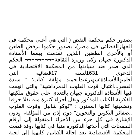
بصدور حكم محكمة النقض ( التي هي أعلى محكمة فى
الجهازالقضائى فى مصر)، بصدور حكمها برفض الطعن
أو بالأخرى الطعنين اللذين تقدمت بهمما الأستاذة
الدكتورة جيهان زكى وزيرة الثقافة¬¬¬¬¬¬¬¬¬ الحكم
الذى صدر ضد سيادتها من المحكمة الاقتصادية فى
الدعوى 1631لسنة 17قضائية التي
أقامتهاالأستاذة:سهيرعبدالحميد مؤلفة كتاب: " سيدة
القصر...اغتيال قوت القلوب الدمرداشية" والتي اتهمت
فيها الأستاذة الدكتورة جيهان بالتعدى على حقوق ملكيتها
الفكرية للكتاب المذكور ونقل أجزاء كثيرة منه نقلا حرفيا
وتضمينها كتابها المعنون : "كوكو شانيل وقوت القلوب
..ضفائر التكوين والتخوين" دون إذن من المؤلفة، ودون
الإشارة فى كل جزء من الأجزاء المنقولة إلى أرقام
الصفحات التي أخذتها الدكتورة منها فى كتابها ،وقد قضت
المحكمة الاقتصادية بعد إحالة الكتابين كليهما إلى لجنة