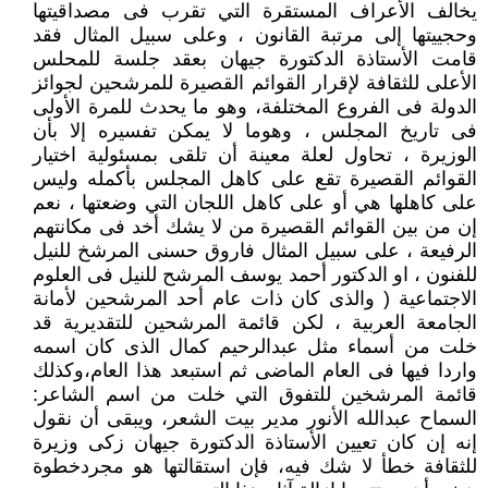
يخالف الأعراف المستقرة التي تقرب فى مصداقيتها
وحجييتها إلى مرتبة القانون ، وعلى سبيل المثال فقد
قامت الأستاذة الدكتورة جيهان بعقد جلسة للمحلس
الأعلى للثقافة لإقرار القوائم القصيرة للمرشحين لجوائز
الدولة فى الفروع المختلفة، وهو ما يحدث للمرة الأولى
فى تاريخ المجلس ، وهوما لا يمكن تفسيره إلا بأن
الوزيرة ، تحاول لعلة معينة أن تلقى بمسئولية اختيار
القوائم القصيرة تقع على كاهل المجلس بأكمله وليس
على كاهلها هي أو على كاهل اللجان التي وضعتها ، نعم
إن من بين القوائم القصيرة من لا يشك أخد فى مكانتهم
الرفيعة ، على سبيل المثال فاروق حسنى المرشخ للنيل
للفنون ، او الدكتور أحمد يوسف المرشح للنيل فى العلوم
الاجتماعية ( والذى كان ذات عام أحد المرشحين لأمانة
الجامعة العربية ، لكن قائمة المرشحين للتقديرية قد
خلت من أسماء مثل عبدالرحيم كمال الذى كان اسمه
واردا فيها فى العام الماضى ثم استبعد هذا العام،وكذلك
قائمة المرشخين للتفوق التي خلت من اسم الشاعر:
السماح عبدالله الأنور مدير بيت الشعر، ويبقى أن نقول
إنه إن كان تعيين الأستاذة الدكتورة جيهان زكى وزيرة
للثقافة خطأ لا شك فيه، فإن استقالتها هو مجردخطوة