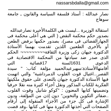
nassarsbdalla@gmail.com
ـــــــــــــــــــــــــــــــــــــــــــــــــــــــــــــــــــــــــــــــــ
نصار عبدالله : أستاذ فلسفة السياسة والقانون ـ جامعة
سوهاج
استقالة الوزيرة ...ليست هي الكلمةالأخيرة نصارعبدالله
بصدور حكم محكمة النقض ( التي هي أعلى محكمة فى
الجهازالقضائى فى مصر)، بصدور حكمها برفض الطعن
أو بالأخرى الطعنين اللذين تقدمت بهمما الأستاذة
الدكتورة جيهان زكى وزيرة الثقافة¬¬¬¬¬¬¬¬¬ الحكم
الذى صدر ضد سيادتها من المحكمة الاقتصادية فى
الدعوى 1631لسنة 17قضائية التي
أقامتهاالأستاذة:سهيرعبدالحميد مؤلفة كتاب: " سيدة
القصر...اغتيال قوت القلوب الدمرداشية" والتي اتهمت
فيها الأستاذة الدكتورة جيهان بالتعدى على حقوق ملكيتها
الفكرية للكتاب المذكور ونقل أجزاء كثيرة منه نقلا حرفيا
وتضمينها كتابها المعنون : "كوكو شانيل وقوت القلوب
..ضفائر التكوين والتخوين" دون إذن من المؤلفة، ودون
الإشارة فى كل جزء من الأجزاء المنقولة إلى أرقام
الصفحات التي أخذتها الدكتورة منها فى كتابها ،وقد قضت