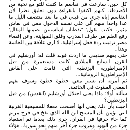
كل حين، سارعت في تقاسم ما كتبت للتو مع نخبة من
الأصدقاء. كلهم اكتفوا بالقراءة دون تعليق نظرا لأن
التقاسم إياه جرى من قبلي في ما بعد منتصف الليل ما
عدا واحدا منهم آلى على نفسه الدخول معي في نقاش
مثمر، فكتب يقول: "نقطتان اساسيتتن تضمنها المقال:
رفع العلم من طرف المدرب وقلق الصهاينة، وعن إقصاء
مصر ترتبت ردة فعل إسرائيلية. لا ارى علاقة بين الخاتمة
وهذا..
حتى يفهم صديقي ما اردت قوله قلت له: أورشليم في
القرن السابع الميلادي كانت مستعمرة من قبل
الإمبراطورية البزنطية التي قامت على أنقاض
الإمبراطورية الرومانية...
ثم أمرته ان يسير معي خطوة خطوة وسوف يفهم
المعنى المبثوث في الخاتمة.
سألته أولا: ماذا يعني احتلال أورشليم (القدس) من قبل
البزنطيين؟
أجبت بأن ذلك يعني أنها أصبحت معقلا للمسيحية الغربية
التي تؤمن بأن المسيح ابن الله الذي نفخ في فرج مريم
كما جاء حرفيا في القرآن. جرى ذلك بعدما تم استعباد
جزء من اليهود وهروب جزء آخر منهم نحو سوريا.. هؤلاء