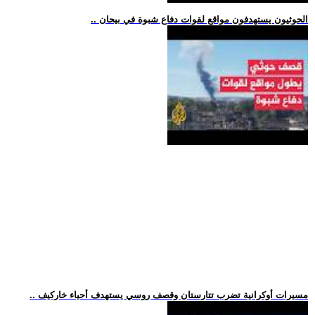
.. الحوثيون يستهدفون مواقع لقوات دفاع شبوة في بيحان
.. مسيرات أوكرانية تضرب تتارستان وقصف روسي يستهدف أحياء خاركيف