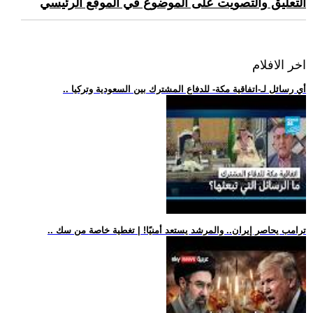
التعليق والتصويت على الموضوع في الموقع الرئيسي
اخر الافلام
.. أي رسائل لـ-اتفاقية مكة- للدفاع المشترك بين السعودية وتركيا
.. ترامب يحاصر إيران.. والمرشد يستعد أمنيًا! | تغطية خاصة من سك