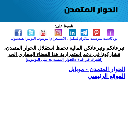
تابعونا على:
بودكاست
بنترست
تيلكرام
لينكدإن
الانستغرام
اليوتيوب
التويتر
الفيسبوك
تبرعاتكم وتبرعاتكن المالية تحفظ استقلال الحوار المتمدن،
فشاركونا في دعم استمرارية هذا الفضاء اليساري الحر
[اشترك في قناة ‫«الحوار المتمدن» على اليوتيوب]
الحوار المتمدن - موبايل
الموقع الرئيسي