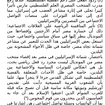
(2) ردود الفعل على دعم القضية الفلسطينية. عندما رفع
مدرب المنتخب المصري العلم الفلسطيني مارس تأثيرا
كبيرا تجلى في إثارة مشاعر الغضب في إسرائيل، مما
أدى إلى تصاعد التوترات على منصات التواصل
الاجتماعي بين المصريين والإسرائيليين.
(3) تأثير المنافسة الرياضية على العلاقات الاجتماعية؛
ذلك أن خسارة مصر أمام الأرجنتين وإقصاءها من
المونديال ينظر إليها في سياق سياسي واجتماعي، حيث
استغل بعض الإسرائيليين هذا الحدث للتعبير عن مشاعر
شماتة تجاه مصر، خاصة في ظل الأجواء المشحونة بين
البلدين.
باختصار، شماتة الإسرائيليين في مصر بعد إقصاء منتخب
مصر من المونديال ليست مجرد رد فعل رياضي بحت،
بل هي انعكاس للتوترات السياسية والاجتماعية بين
البلدين، خاصة في ظل الأحداث المتعلقة بالقضية
الفلسطينية التي تشكل القدس جزءا لا يتجزأ منها، علما
بأن الشعوب العربية المسيحية دأبت على تقديس
أورشليم وتبويئها مكانة سامية قبل أن تصبح مكة قبلة
للعرب الشوام الذين اعتنقوا الإسلام بعد أن جاء به
العباسيون الذين ينحدرون من قوم المجوس.(*)
بما أن الواتساب وسيلة تواصل اجتماعي رهن إشارتنا في