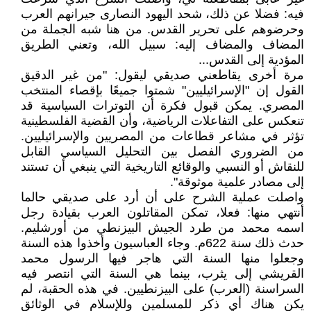
فيه: فضلا عن ذلك، شحد اليهود النصارى جيرانهم العرب
وحرضوهم على تحرير القدس. من هنا شبه الجملة من
المضاف والمضاف إليه: سبيل الله، وتعني الطريق
المؤدية إلى القدس...
مرة أخرى يقاطعني صديقي ليقول: "من غير الدقيق
القول إن "الإسرائيليين" شمتوا جميعًا بإقصاء المنتخب
المصري. يمكن قبول فكرة أن التوترات السياسية قد
تنعكس على التفاعلات الرياضية، وأن القضية الفلسطينية
تؤثر في مشاعر قطاعات من المصريين والإسرائيليين.
من الضروري الفصل بين التحليل السياسي القابل
للنقاش أو النسبي والوقائع التاريخية التي ينبغي أن تستند
إلى مصادر علمية موثوقة".
واصلت عملية الشرح على أن أرد على صديقي حالما
أنتهي منها: فعلا، تمكن المقاتلون العرب بقيادة رجل
اسمه محمد من طرد الجيش البيزنطي من أورشليم.
حدث ذلك سنة 622م. وجاء العباسيون وأخذوا هذه السنة
وجعلوا منها السنة التي هاجر فيها الرسول محمد
القريشي إلى يثرب، بينما هي السنة التي انتصر فيه
السراسنة (العرب) على البيزنطيين. في هذه الحقبة، لم
يكن هناك أي ذكر للمسلمين وللإسلام في الوثائق