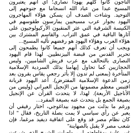
الناجون كانوا كلهم يهودا نصارى؛ أي أنهم يعتبرون
المسيح عبدا من عباد الله انسجاما مع جنوحهم إلى
التوحيد. وشاءت الصدف أن يسكن هؤلاء المهاجرون
اليهود بجوار عرب مسيحيين يمارسون طقوسهم في
الكنيسة الشرقية التي عثر المنقبون الأركيولوجيون على
آثارها الباقية في عمق التراب. والقاسم المشترك بين
هؤلاء العرب وهؤلاء اليهود هو رفضهم تأليه المسيح...
ويجب أن تعرف كذلك أنهم جميعا كانوا يطمحون إلى
تحرير القدس من قبضة البيزنطيين. لهذا قام اليهود
النصارى بالتحالف مع عرب قريش الشاميين، وليس
الحجازيبن كما تحاول إيهامنا بذلك السردية الإسلامية
المتأخرة (بمعنى لم تدون إلا بأثر رجعي يقاس بقرون بعد
زمن الدعوة الإسلامية المفترض). أعد اليهود قريانة
اقتبس معظم مضمونها من الإنجيل العبراني (وليس من
الأناجيل الأربعة). لهذا، لا يتحدث القرآن عن الإنجيل
بصيغة الجمع بل يتحدث عنه بصيغة المفرد...
ورغم ما بذلت من مجهود بيداغوجي، اختار رفيقي أن
يعبر عن رأي سياسي لا يمت بصلة التاريخ، فقال " اذا
كان نظام مصر قد وقع على اتفاقية ديفيد مرغما، فإن
شعب مصر لا يقبل بالصهاينة"
غير عابئ بمقاطعته لي، واصلت الشرح الذي شرعت