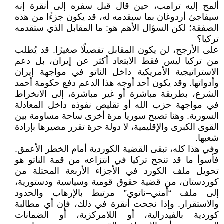
ألمح إليه ترامب، حين قال قبل سفره إلى أنقرة إنه
سيفاجئ أردوغان بما سيقدمه له، قد يكون جزءًا من هذه
الصفقة؛ لكن السؤال الأهم هو: ما المقابل الذي ستقدمه
تركيا؟
على الأرجح، لن يكون المقابل تفصيلًا صغيرًا. قد يُطلب
من تركيا ليس فقط الابتعاد أكثر عن إيران، بل دعم
الاستراتيجية الأمريكية داخل الناتو في مواجهة إيران
وأدواتها. وقد يكون أحد أوجه هذا الدعم دفع حكومة أحمد
الشرع، بطريقة مباشرة أو غير مباشرة، إلى الانخراط
في مواجهة حزب الله أو تقليص نفوذه داخل المعادلة
السورية. وهنا تصبح سوريا مرة أخرى ساحة مساومة بين
القوى الكبرى والإقليمية، لا دولة حرة تقرر مصيرها بإرادة
شعبها.
وفي هذا كله، تبقى القضية الكوردية أمام الخطر الأعمق.
فأسوأ ما قد تنجح تركيا في انتزاعه من قمة الناتو هو
تحويل ملف الكورد في الأجزاء الأربعة المحتلة من
كوردستان، من قضية حقوق قومية وسياسية ودستورية،
إلى ملف “أمني–ناتوي” مرتبط بالإرهاب والحدود
والاستقرار. وإذا نجحت أنقرة في ذلك، فإن أي مطالبة
كوردية بالفيدرالية، أو اللامركزية، أو الضمانات