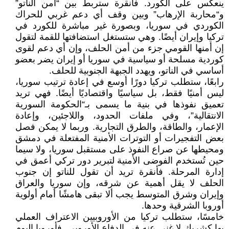
ينعكس على الكورد. فأنقرة ستربط بين “أمن الناتو”
و“محاربة الإرهاب” وبين وقف أي دعم غربي للحراك
الكوردي في سوريا، وبصورة غير مباشرة للكورد في
تركيا وإيران أيضًا. وهي ستستغل استضافتها للقمة لتقول
إن أمنها القومي جزء من أمن الحلف، وإن أي دعم لقوى
كوردية مسلحة أو سياسية في سوريا أو إيران يضر بعضو
أساسي في الناتو، ويهدد الجبهة الجنوبية للحلف.
رابعًا، ستطلب تركيا دورًا أوسع في إعادة ترتيب سوريا،
ليس أمنيًا فقط، بل سياسيًا واقتصاديًا أيضًا. فهي تريد
تعميق نفوذها في بنية ما يسمى بـ“الحكومة السورية
الانتقالية”، وفي ملفات الحدود، واللاجئين، وإعادة
الإعمار، والطاقة، والطرق التجارية. وربما لا يمكن فصل
بعض التفجيرات أو التوترات الأمنية المفتعلة في دمشق
ومحيطها عن صراع النفوذ على مستقبل سوريا، ولا سيما
حين تُستخدم الفوضى الأمنية لتبرير دور تركي أعمق في
إدارة المرحلة. فأنقرة تريد أن تقول للناتو إن جنوب
الحلف لا يقل أهمية عن شرقه، وإن سوريا والعراق
وإيران وشرق المتوسط يجب ألا تبقى هامشًا أمام أولوية
أوروبا الشرقية وحدها.
خامسًا، ستطلب تركيا من الأوروبيين الاعتراف العملي
بها كشريك لا غنى عنه في الدفاع الأوروبي. فأوروبا اليوم