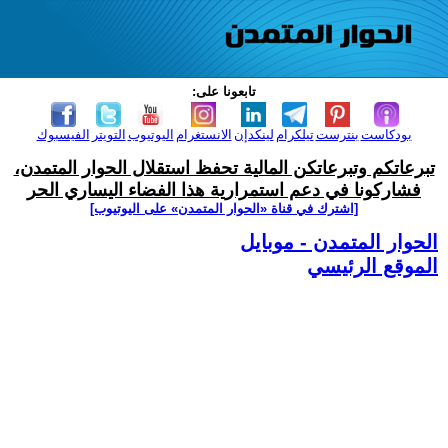
تابعونا على:
بودكاست
بنترست
تيلكرام
لينكدإن
الانستغرام
اليوتيوب
التويتر
الفيسبوك
تبرعاتكم وتبرعاتكن المالية تحفظ استقلال الحوار المتمدن،
فشاركونا في دعم استمرارية هذا الفضاء اليساري الحر
[اشترك في قناة ‫«الحوار المتمدن» على اليوتيوب]
الحوار المتمدن - موبايل
الموقع الرئيسي