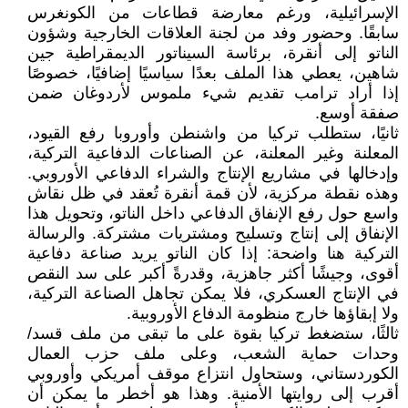
الإسرائيلية، ورغم معارضة قطاعات من الكونغرس
سابقًا. وحضور وفد من لجنة العلاقات الخارجية وشؤون
الناتو إلى أنقرة، برئاسة السيناتور الديمقراطية جين
شاهين، يعطي هذا الملف بعدًا سياسيًا إضافيًا، خصوصًا
إذا أراد ترامب تقديم شيء ملموس لأردوغان ضمن
صفقة أوسع.
ثانيًا، ستطلب تركيا من واشنطن وأوروبا رفع القيود،
المعلنة وغير المعلنة، عن الصناعات الدفاعية التركية،
وإدخالها في مشاريع الإنتاج والشراء الدفاعي الأوروبي.
وهذه نقطة مركزية، لأن قمة أنقرة تُعقد في ظل نقاش
واسع حول رفع الإنفاق الدفاعي داخل الناتو، وتحويل هذا
الإنفاق إلى إنتاج وتسليح ومشتريات مشتركة. والرسالة
التركية هنا واضحة: إذا كان الناتو يريد صناعة دفاعية
أقوى، وجيشًا أكثر جاهزية، وقدرةً أكبر على سد النقص
في الإنتاج العسكري، فلا يمكن تجاهل الصناعة التركية،
ولا إبقاؤها خارج منظومة الدفاع الأوروبية.
ثالثًا، ستضغط تركيا بقوة على ما تبقى من ملف قسد/
وحدات حماية الشعب، وعلى ملف حزب العمال
الكوردستاني، وستحاول انتزاع موقف أمريكي وأوروبي
أقرب إلى روايتها الأمنية. وهذا هو أخطر ما يمكن أن