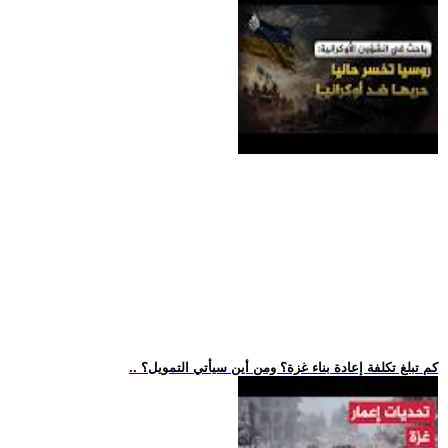
.. كم تبلغ تكلفة إعادة بناء غزة؟ ومن أين سيأتي التمويل؟