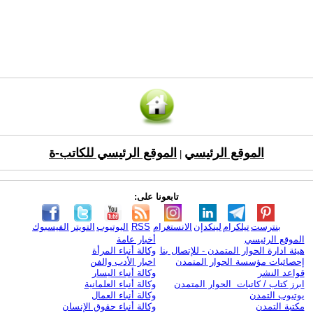
الموقع الرئيسي
الموقع الرئيسي للكاتب-ة
|
تابعونا على:
بنترست
تيلكرام
لينكدإن
الانستغرام
RSS
اليوتيوب
التويتر
الفيسبوك
الموقع الرئيسي
أخبار عامة
هيئة ادارة الحوار المتمدن - للإتصال بنا
وكالة أنباء المرأة
إحصائيات مؤسسة الحوار المتمدن
اخبار الأدب والفن
قواعد النشر
وكالة أنباء اليسار
ابرز كتاب / كاتبات الحوار المتمدن
وكالة أنباء العلمانية
يوتيوب التمدن
وكالة أنباء العمال
مكتبة التمدن
وكالة أنباء حقوق الإنسان