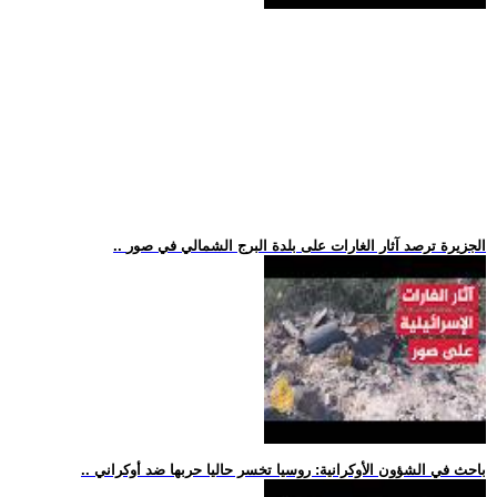
.. الجزيرة ترصد آثار الغارات على بلدة البرج الشمالي في صور
.. باحث في الشؤون الأوكرانية: روسيا تخسر حاليا حربها ضد أوكراني