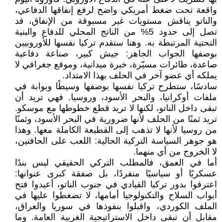
واقعة تحت ضغط أمريكي واضح لرفع إنفاقها الدفاعي،
والناتو يناقش مستويات غير مسبوقة من الإنفاق، قد
تصل إلى حدود 5% من الناتج المحلي للدفاع والبنية
التحتية المرتبطة به. وهنا ستقدم تركيا نفسها للأوروبيين
بوصفها الجواب الجاهز: جيش كبير، صناعة دفاعية
صاعدة، طائرات مسيّرة، خبرة ميدانية، وموقع جغرافي لا
يملكه أي عضو آخر في الحلف بهذا الامتداد.
سادسًا، ستطرح تركيا نفسها بوصفها وسيطًا وبوابة في
ملفات أوكرانيا، والبحر الأسود، وروسيا. فهي تريد أن
تبقى داخل الناتو، لكنها لا تريد قطع خطوطها مع موسكو.
تريد ثمنًا من الحلف لأنها ضرورية في البحر الأسود، وثمنًا
من روسيا لأنها لا تذهب إلى القطيعة الكاملة معها. وهذا
هو جوهر السياسة التركية الحالية: اللعب على الحافتين،
لا الخروج من أي منهما.
أما في العمق، فالمطلب التركي الحقيقي ليس بندًا
عسكريًا أو سياسيًا منفردًا، بل صفقة كبرى عنوانها:
اعترفوا بدور تركيا القيادي في جنوب الناتو، أعيدوا فتح
أبواب السلاح والتكنولوجيا أمامها، لا تضغطوا عليها في
الملف الكوردي، واقبلوا بنفوذها في سوريا والعراق،
مقابل أن تبقى داخل الاستراتيجية الغربية العامة. وما