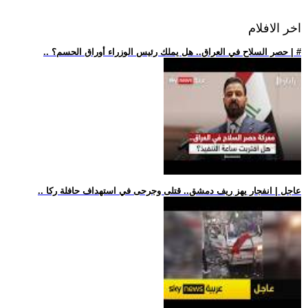
اخر الافلام
.. حصر السلاح في العراق.. هل يملك رئيس الوزراء أوراق الحسم؟ | #
.. عاجل | انفجار يهز ريف دمشق.. قتلى وجرحى في استهداف حافلة ركا