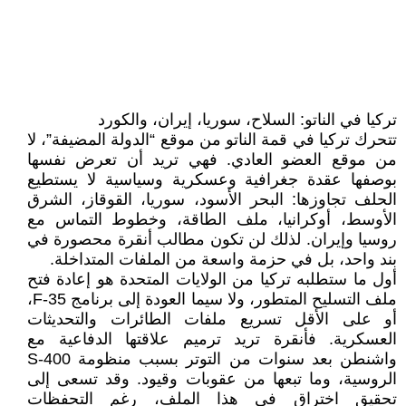
تركيا في الناتو: السلاح، سوريا، إيران، والكورد
تتحرك تركيا في قمة الناتو من موقع “الدولة المضيفة”، لا
من موقع العضو العادي. فهي تريد أن تعرض نفسها
بوصفها عقدة جغرافية وعسكرية وسياسية لا يستطيع
الحلف تجاوزها: البحر الأسود، سوريا، القوقاز، الشرق
الأوسط، أوكرانيا، ملف الطاقة، وخطوط التماس مع
روسيا وإيران. لذلك لن تكون مطالب أنقرة محصورة في
بند واحد، بل في حزمة واسعة من الملفات المتداخلة.
أول ما ستطلبه تركيا من الولايات المتحدة هو إعادة فتح
ملف التسليح المتطور، ولا سيما العودة إلى برنامج F-35،
أو على الأقل تسريع ملفات الطائرات والتحديثات
العسكرية. فأنقرة تريد ترميم علاقتها الدفاعية مع
واشنطن بعد سنوات من التوتر بسبب منظومة S-400
الروسية، وما تبعها من عقوبات وقيود. وقد تسعى إلى
تحقيق اختراق في هذا الملف، رغم التحفظات