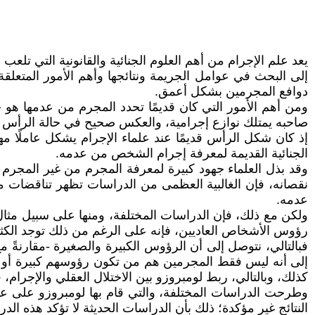
يعد علم الإجرام من أهم العلوم الجنائية والقانونية التي تلع
إلى البحث في عوامل الجريمة ونتائجها وأهم الأمور المتعلقة به
دوافع المجرمين بشكل أعمق.
ومن أهم الأمور التي كان قديمًا تحدد المجرم من عدمها هو ح
صاحبه يمتلك نوازع إجرامية، والعكس صحيح في حالة الرأس الص
إذ كان شكل الرأس قديمًا عند علماء الإجرام يشكل عاملًا مه
الجنائية القديمة لمعرفة إجرام الشخص من عدمه.
وقد بذل العلماء جهود كبيرة لمعرفة المجرم من غير المجر
نقصانه، فإن الغالبية العظمى من الدراسات تظهر تناقضات مخ
عدمه.
ولكن مع ذلك، فإن الدراسات المختلفة، ومنها على سبيل مثا
رؤوس الأشخاص العاديين، فإنه على الرغم من ذلك توجد الكثير م
فبالتالي، نتوصل إلى أن الرؤوس الكبيرة والصغيرة -مقارن
إلى أنه ليس فقط المجرمين هم من تكون رؤوسهم كبيرة أو ص
كذلك، وبالتالي، ربط لومبروزو بين الاختلال العقلي والإجرام
وطرحت الدراسات المختلفة، والتي قام بها لومبروزو على عين
النتائج غير مؤكدة؛ ذلك بأن الدراسات الحديثة لا تؤكد هذه ال