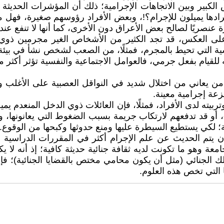
الكبير وبين الاتجاهات الإجرامية؛ ذلك أن المؤشرات الحديثة 
ادها يميلون للإجرام؟!، وبعض الأفراد رؤوسهم صغيرة، فهل مع
 عنصريًا لصالح بعض الأعراق دون الأخرى، كما أنها لا تنفع عند
لى العكس، قد تجد الكثير من الأشخاص الغير مجرمين ذوي 
لنفسية التي تحيط بالمجرم، فمثلًا، من الصعب لشخص نشأ في بيئ
 للقيام بفعل جرمي، فالعوامل الاجتماعية والنفسية تؤثر أكث
ا، من يعاني من اختلال شديد في النواقل العصبية على الأغلب 
زعة إجرامية معينة.
 وتربيته لدى الأفراد، فمثلًا، فإن العائلات ذوي الدخل المنعدم 
 أو قد تدفعهم لارتكاب جريمة بسبب الضغوط التي يعانونها، ول
ة؛ لكي يستطيع السيطرة عليها ومنع حدوثها وكبحها من الوقوع.
 الحديث عن علم الإجرام أكثر في المقررات الدراسية القا
معة وهو ما تكونت لديه ثقافة جنائية حديثة كافية؛ إذ أنه لا 
ك الجنائي (مثل أن يكون محامي مختص بالقضايا الجنائية)؛ فإنه
ا التي تخص هذه العلوم.