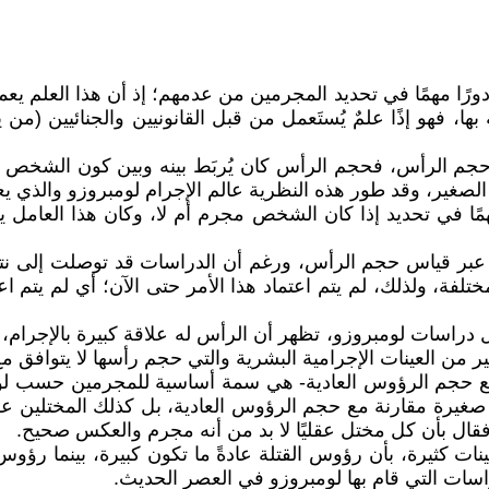
ب دورًا مهمًا في تحديد المجرمين من عدمهم؛ إذ أن هذا العلم ي
ا، فهو إذًا علمٌ يُستَعمل من قبل القانونيين والجنائيين (من 
جم الرأس، فحجم الرأس كان يُربَط بينه وبين كون الشخص مجرمً
غير، وقد طور هذه النظرية عالم الإجرام لومبروزو والذي يعد
مًا في تحديد إذا كان الشخص مجرم أم لا، وكان هذا العامل يع
م عبر قياس حجم الرأس، ورغم أن الدراسات قد توصلت إلى ن
تلفة، ولذلك، لم يتم اعتماد هذا الأمر حتى الآن؛ أي لم يت
ل دراسات لومبروزو، تظهر أن الرأس له علاقة كبيرة بالإجر
ن العينات الإجرامية البشرية والتي حجم رأسها لا يتوافق مع ح
ةً مع حجم الرؤوس العادية- هي سمة أساسية للمجرمين حسب ل
غيرة مقارنة مع حجم الرؤوس العادية، بل كذلك المختلين ع
، فقال بأن كل مختل عقليًا لا بد من أنه مجرم والعكس صحيح.
ات كثيرة، بأن رؤوس القتلة عادةً ما تكون كبيرة، بينما رؤو
دراسات التي قام بها لومبروزو في العصر الحديث.