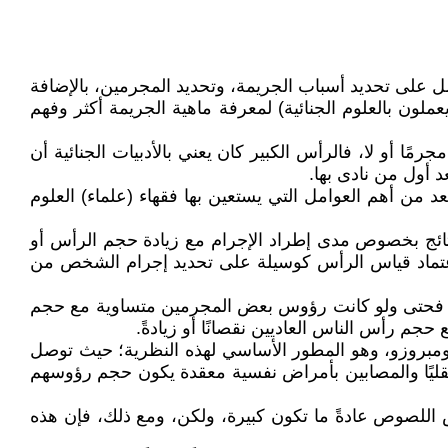
عمل على تحديد أسباب الجريمة، وتحديد المجرمين، بالإضافة
يعملون بالعلوم الجنائية) لمعرفة ماهية الجريمة أكثر وفهم
ا أو لا، فالرأس الكبير كان يعني بالأدبيات الجنائية أن
 أول من نادى بها.
د من أهم العوامل التي يستعين بها فقهاء (علماء) العلوم
تائج بخصوص مدى إطراد الإجرام مع زيادة حجم الرأس أو
م اعتماد قياس الرأس كوسيلة على تحديد إجرام الشخص من
ام، فحتى ولو كانت رؤوس بعض المجرمين متساوية مع حجم
جم رأس الناس العاديين نقصانًا أو زيادةً.
ومبروزو، وهو المطور الأساسي لهذه النظرية؛ حيث توصل
قليًا والمصابين بأمراض نفسية معقدة يكون حجم رؤوسهم
س اللصوص عادةً ما تكون كبيرة، ولكن، ومع ذلك، فإن هذه