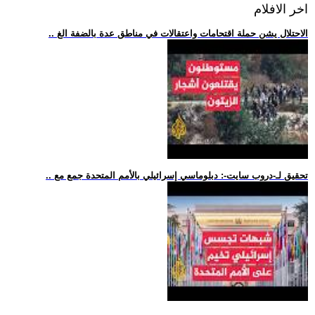
اخر الافلام
.. الاحتلال يشن حملة اقتحامات واعتقالات في مناطق عدة بالضفة الغ
.. تحقيق لـ-دروب سايت-: دبلوماسي إسرائيلي بالأمم المتحدة جمع مع