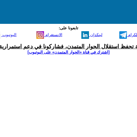
تابعونا على:
لكرام
لينكدإن
الانستغرام
اليوتيوب
ية تحفظ استقلال الحوار المتمدن، فشاركونا في دعم استمرارية 
[اشترك في قناة ‫«الحوار المتمدن» على اليوتيوب]