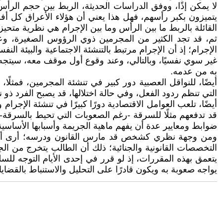
لا يمكن إذًا، ووفق الدراسات الحديثة، الربط بين حجم الرأس 
يتميزون بكبر رأسهم، فهل هذا يعني أن هؤلاء الأعراق كل أفر
القائلة بالربط ما بين الرأس وما بين الإجرام هي نظرية متحيزة
ثم، قد تجد الكثير من المجرمين ذوي الرؤوس الصغيرة، وع
الإجرام؛ إذ أن الإجرام مرتبط بالتنشئة الاجتماعية والبيئة ا
غير سوي نفسيًا، وبالتالي، وعند وقوع أول موقف معه، سيتجه
به من عدمه.
أيضًا، للنواقل العصبية دور كبير في تنشئة المجرمين، فمثلً
التي تنظم ردود الفعل، وفي حالة اختلالها، قد يصبح الفرد ذو ن
أيضًا، تلعب العوامل الاقتصادية دورًا كبيرًا في تنشئة الإجرام
قد تدفعهم مثلًا للسرقة -رغم الصعوبات التي تحيط بالسرقة-،
ضوابط ومعايير عدة أن يفهم ماهية الجريمة وأسبابها الأساسي
ومن وجهة نظري كشخص قد مارس القانون ودرسه؛ أرى أن يتم
التخصصات القانونية والجنائية؛ ذلك أن الطالب يتخرج من الجا
يتعمق بهذه المقررات، إذ لو قرر في إحدى الأيام التوجه للسل
يواجه صعوبة به ويكون قادرًا على التحليل والاستنباط بالقضاي