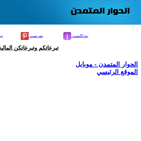
بودكاست
بنترست
تي
تبرعاتكم وتبرعاتكن المال
الحوار المتمدن - موبايل
الموقع الرئيسي