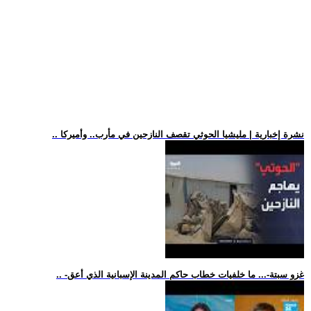
.. نشرة إخبارية | مليشيا الحوثي تقصف النازحين في مأرب.. وأميركا
.. -غزو سبتة-... ما خلفيات خطاب حاكم المدينة الإسبانية الذي أعق