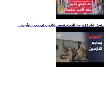
.. نشرة إخبارية | مليشيا الحوثي تقصف النازحين في مأرب.. وأميركا