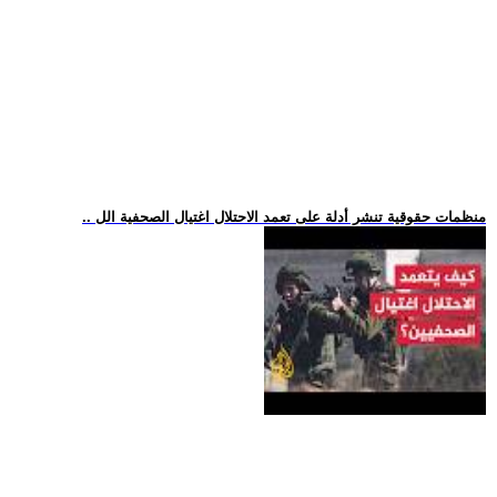
.. منظمات حقوقية تنشر أدلة على تعمد الاحتلال اغتيال الصحفية الل