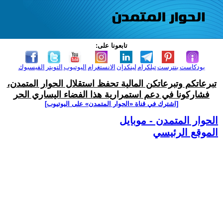
تابعونا على:
بودكاست
بنترست
تيلكرام
لينكدإن
الانستغرام
اليوتيوب
التويتر
الفيسبوك
تبرعاتكم وتبرعاتكن المالية تحفظ استقلال الحوار المتمدن،
فشاركونا في دعم استمرارية هذا الفضاء اليساري الحر
[اشترك في قناة ‫«الحوار المتمدن» على اليوتيوب]
الحوار المتمدن - موبايل
الموقع الرئيسي