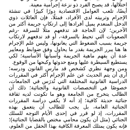
اختلالها، قد يصبح الفرد ذو نزعة إجرامية معينة.
أيضًا، تلعب العوامل الاقتصادية دورًا كبيرًا في تنشئة
الإجرام وتربيته لدى الأفراد، فمثلًا، فإن العائلات ذوي
الدخل المنعدم يميل أفرادها إلى ارتكاب جريمة أكثر من
الآخرين؛ لإن الحاجة قد تدفعهم مثلًا للسرقة -رغم
الصعوبات التي تحيط بالسرقة-، أو قد تدفعهم لارتكاب
جريمة بسبب الضغوط التي يعانونها، وليس علم الإجرام
ها هنا يبرر الجريمة بقدر ما يحاول وفق ضوابط ومعايير
عدة أن يفهم ماهية الجريمة وأسبابها الأساسية؛ لكي
يستطيع السيطرة عليها ومنع حدوثها وكبحها من الوقوع.
ومن وجهة نظري كشخص قد مارس القانون ودرسه؛
أرى أن يتم الحديث عن علم الإجرام أكثر في المقررات
الدراسية القانونية المختلفة التي تُدرَس في الجامعات،
خصوصًا في التخصصات القانونية والجنائية؛ ذلك أن
الطالب يتخرج من الجامعة وهو ما تكونت لديه ثقافة
جنائية حديثة كافية؛ إذ أنه لا يكفي دراسة المقررات
الجنائية العامة، بل يجب للطالب أن يتعمق بهذه
المقررات، إذ لو قرر في إحدى الأيام التوجه للسلك
الجنائي (مثل أن يكون محامي مختص بالقضايا الجنائية)؛
فإنه يكون يمتلك المعرفة الكافية بهذا الحقل من العلوم،