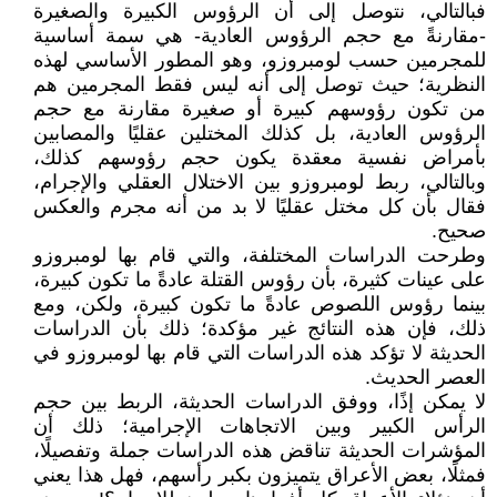
فبالتالي، نتوصل إلى أن الرؤوس الكبيرة والصغيرة
-مقارنةً مع حجم الرؤوس العادية- هي سمة أساسية
للمجرمين حسب لومبروزو، وهو المطور الأساسي لهذه
النظرية؛ حيث توصل إلى أنه ليس فقط المجرمين هم
من تكون رؤوسهم كبيرة أو صغيرة مقارنة مع حجم
الرؤوس العادية، بل كذلك المختلين عقليًا والمصابين
بأمراض نفسية معقدة يكون حجم رؤوسهم كذلك،
وبالتالي، ربط لومبروزو بين الاختلال العقلي والإجرام،
فقال بأن كل مختل عقليًا لا بد من أنه مجرم والعكس
صحيح.
وطرحت الدراسات المختلفة، والتي قام بها لومبروزو
على عينات كثيرة، بأن رؤوس القتلة عادةً ما تكون كبيرة،
بينما رؤوس اللصوص عادةً ما تكون كبيرة، ولكن، ومع
ذلك، فإن هذه النتائج غير مؤكدة؛ ذلك بأن الدراسات
الحديثة لا تؤكد هذه الدراسات التي قام بها لومبروزو في
العصر الحديث.
لا يمكن إذًا، ووفق الدراسات الحديثة، الربط بين حجم
الرأس الكبير وبين الاتجاهات الإجرامية؛ ذلك أن
المؤشرات الحديثة تناقض هذه الدراسات جملة وتفصيلًا،
فمثلًا، بعض الأعراق يتميزون بكبر رأسهم، فهل هذا يعني