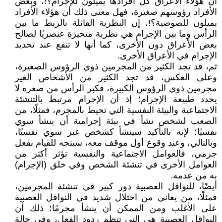
أن هؤلاء الأعراق كل أفرادها يميلون للإجرام؟!، وبعض
الأفراد رؤوسهم صغيرة، فهل معنى ذلك أن هؤلاء الأفراد
يميلون للصوصية؟!، إن النظرية القائلة بالربط ما بين
الرأس وما بين الإجرام هي نظرية متحيزة عنصريًا لصالح
بعض الأعراق دون الأخرى، كما أنها لا تنفع عند تحديد
الإجرام في الأعراق الأخرى.
ثم، قد تجد الكثير من المجرمين ذوي الرؤوس الصغيرة،
وعلى العكس، قد تجد الكثير من الأشخاص الغير
مجرمين ذوي الرؤوس الكبيرة، فكبر الرأس من صغره لا
يحدد طبيعة الإجرام؛ إذ أن الإجرام مرتبط بالتنشئة
الاجتماعية والبيئة النفسية التي تحيط بالمجرم، فمثلًا، من
الصعب لشخص نشأ في بيئة إجرامية أن ينشأ سوي
نفسيًا؛ لإنه بالتأكيد سينشأ كشخص غير سوي نفسيًا،
وبالتالي، وعند وقوع أول موقف معه، سيتجه للقيام بفعل
جرمي، فالعوامل الاجتماعية والنفسية تؤثر أكثر من
العوامل الأخرى في تنشئة الشخص وفي خلق (الإجرام)
به من عدمه.
أيضًا، للنواقل العصبية دور كبير في تنشئة المجرمين،
فمثلًا، من يعاني من اختلال شديد في النواقل العصبية
على الأغلب ومن الممكن أن ينشأ مجرمًا؛ ذلك أن
النواقل العصبية هي التي تنظم ردود الفعل، وفي حالة