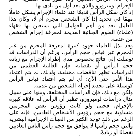
الإجرام لومبروزو والذي يعد أول من نادى بها.
إذ كان شكل الرأس قديمًا عند علماء الإجرام يشكل عاملًا
مهمًا في تحديد إذا كان الشخص مجرم أم لا، وكان هذا
العامل يعد من أهم العوامل التي يستعين بها فقهاء
(علماء) العلوم الجنائية القديمة لمعرفة إجرام الشخص
من عدمه.
وقد بذل العلماء جهود كبيرة لمعرفة المجرم من غير
المجرم عبر قياس حجم الرأس، ورغم أن الدراسات قد
توصلت إلى نتائج بخصوص مدى إطراد الإجرام مع زيادة
حجم الرأس أو نقصانه، فإن الغالبية العظمى من
الدراسات تظهر تناقضات مختلفة، ولذلك، لم يتم اعتماد
هذا الأمر حتى الآن؛ أي لم يتم اعتماد قياس الرأس
كوسيلة على تحديد إجرام الشخص من عدمه.
ولكن مع ذلك، فإن الدراسات المختلفة، ومنها على سبيل
مثال دراسات لومبروزو، تظهر أن الرأس له علاقة كبيرة
بالإجرام، فحتى ولو كانت رؤوس بعض المجرمين
متساوية مع حجم رؤوس الأشخاص العاديين، فإنه على
الرغم من ذلك توجد الكثير من العينات الإجرامية البشرية
والتي حجم رأسها لا يتوافق مع حجم رأس الناس العاديين
نقصانًا أو زيادةً.