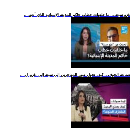
.. -غزو سبتة-... ما خلفيات خطاب حاكم المدينة الإسبانية الذي أعق
.. -صناعة الخوف-.. كيف تحول عبور المهاجرين إلى سبتة إلى -غزو- ل