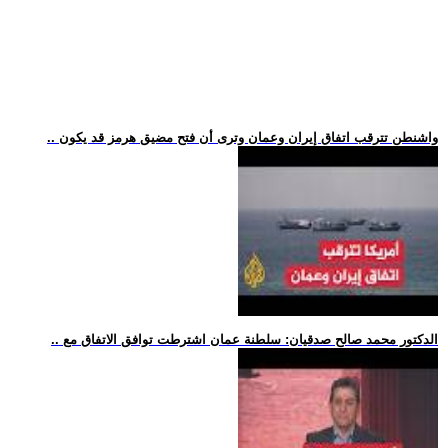
.. واشنطن تترقب اتفاق إيران وعمان وترى أن فتح مضيق هرمز قد يكون
.. الدكتور محمد صالح صدقيان: سلطنة عمان اشترطت توافق الاتفاق مع