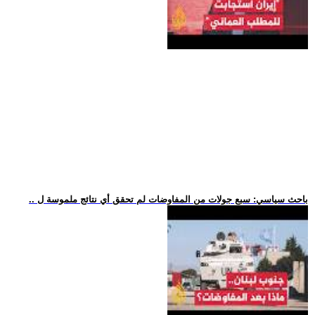
.. باحث سياسي: سبع جولات من المفاوضات لم تحقق أي نتائج ملموسة ل