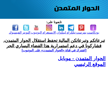
تابعونا على:
بودكاست
بنترست
تيلكرام
لينكدإن
الانستغرام
اليوتيوب
التويتر
الفيسبوك
تبرعاتكم وتبرعاتكن المالية تحفظ استقلال الحوار المتمدن،
فشاركونا في دعم استمرارية هذا الفضاء اليساري الحر
[اشترك في قناة ‫«الحوار المتمدن» على اليوتيوب]
الحوار المتمدن - موبايل
الموقع الرئيسي