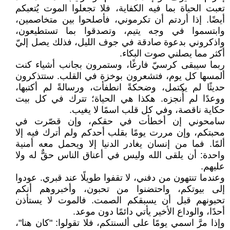
تعبت الحياة بما فيه الكفاية، فلا تجعلوا الموت يُتعبكم
أيضًا. إذا أردتم أن تكرموني، فأصلحوا بين متخاصمين،
وابتسموا في وجه يتيم، وتصدقوا بما تستطيعون،
واذكروني بدعوة صادقة في جوف الليل، فذلك يصل إليّ
أكثر مما يصلني صوت البكاء.
ربما سيبقى كرسيّ فارغًا، وستمرون بجانب أشياء كنت
ألمسها كل يوم، فتشعرون بوخزة في القلب. ستتذكرون
حديثًا لم يكتمل، وضحكةً انطفأت، ورسالةً لم أكتبها،
ووعدًا لم أُنجزه. هكذا هي الحياة؛ تترك في كل بيت
حكاية ناقصة، وفي كل قلب اسمًا لا يغيب.
سامحوني إن أخطأت في حقكم، وإن قصّرت في
محبتكم، وإن مررت يومًا بقلب أحدكم ولم أترك فيه إلا
ألمًا. فما من إنسان يغادر الدنيا إلا ويحمل معه أمنية
واحدة: أن يلقى الله وليس في أعناق الناس حقٌّ له ولا
عليهم.
وعندما تنتهون من دفني، لا تقفوا طويلًا عند قبري. عودوا
إلى بيوتكم، واحتضنوا من تحبون، وأخبروهم أنكم
تحبونهم قبل أن يسبقكم الصمت. فالموت لا يستأذن
أحدًا، والوداع الأخير يأتي دائمًا دون موعد.
وإذا مرَّ اسمي يومًا على ألسنتكم، فلا تقولوا: "كان هنا"،