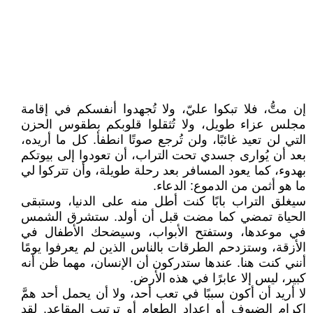
إن متُّ، فلا تبكوا عليّ، ولا تُجهدوا أنفسكم في إقامة
مجلس عزاء طويل، ولا تُثقلوا قلوبكم بطقوس الحزن
التي لن تعيد غائبًا، ولن تُرجع صوتًا انطفأ. كل ما أريده،
بعد أن يُوارى جسدي تحت التراب، أن تعودوا إلى بيوتكم
بهدوء، كما يعود المسافر بعد رحلة طويلة، وأن تتركوا لي
ما هو أثمن من الدموع: الدعاء.
سيغلق التراب بابًا كنت أطل منه على الدنيا، وستبقى
الحياة تمضي كما مضت قبل أن أولد. ستشرق الشمس
في موعدها، وستفتح الأبواب، وسيضحك الأطفال في
الأزقة، وستزدحم الطرقات بالناس الذين لم يعرفوا يومًا
أنني كنت هنا. عندها ستدركون أن الإنسان، مهما ظن أنه
كبير، ليس إلا عابرًا في هذه الأرض.
لا أريد أن أكون سببًا في تعب أحد، ولا أن يحمل أحد همَّ
إكرام الضيوف أو إعداد الطعام أو ترتيب المقاعد. لقد