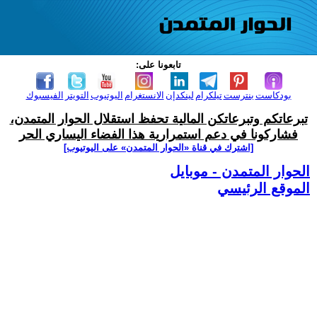
تابعونا على:
بودكاست
بنترست
تيلكرام
لينكدإن
الانستغرام
اليوتيوب
التويتر
الفيسبوك
تبرعاتكم وتبرعاتكن المالية تحفظ استقلال الحوار المتمدن،
فشاركونا في دعم استمرارية هذا الفضاء اليساري الحر
[اشترك في قناة ‫«الحوار المتمدن» على اليوتيوب]
الحوار المتمدن - موبايل
الموقع الرئيسي