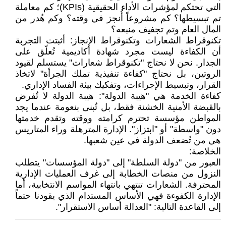
التي تحتكم لمؤشرات الأداء الحقيقية (KPIs)؛ كم معاملة
تم تبسيطها؟ كم مشروعاً أُنجز في وقته؟ وكم هُدر من
المال العام وتم تجفيف منبعه؟
​تكنوقراط الشعارات وتكنوقراط الإنجاز: أثبتت التجربة
أن الكفاءة ليست مجرد شهادة أكاديمية تُعلّق على
الجدار. نحن لا نحتاج "تكنوقراط شعارات" يستسلم لقيود
الروتين، بل نحتاج "كفاءة تنفيذية تملك الجرأة" لاتخاذ
القرار، وتبسيط الإجراءات، وتفكيك بيئة الفساد الإداري.
​كفاءة الخدمة هي "هيبة الدولة": هيبة الدولة لا تُفرض
بالقبضة الأمنية الخشنة فقط، بل تُبنى بنعومة عندما يجد
المواطن مؤسسة تحترم كرامته ووقته وتقدم خدمتها
دون "واسطة" أو "ابتزاز". الإدارة المترهلة وراء المتاريس
هي من تُضعف الدولة في عين شعبها.
​الخلاصة:
العبور من "دولة السلطة" إلى "دولة المؤسسات" يتطلب
النزول من منصات الخطابة إلى غرف العمليات الإدارية
المحترفة. الشعارات تنتهي بانتهاء المواسم الانتخابية، أما
الإدارة الكفوءة فهي الأساس المستدام الذي يقودنا حتماً
إلى القاعدة التالية: "العدالة أساس الاستقرار".