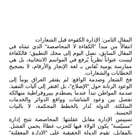
المقال الثامن: الإدارة الكفوءة قبل الشعارات
​انتقالاً من مبدأ "الكفاءة لا المحاصصة" الذي ثبتناه في
المقال السابق، نصل اليوم إلى محك التطبيق؛ فالكفاءة
ليست عنواناً نظرياً يُرفع في المواسم الانتخابية، بل هي
ممارسة يومية تُقاس بـ لغة الإنجاز والأرقام، لا بضجيج
الخطابات والشعارات.
​فخ الشعار وصدمة الواقع: لم يفتقر العراق يوماً إلى
الوعود الرنانة حول "الإصلاح"، بل افتقر إلى آليات التنفيذ.
صدمة المواطن تبدأ عندما يصطدم ببيروقراطية متهالكة
تفصل بين وعود الشاشات وواقع الدوائر والخدمات
المتلكئة. الدولة تُدار بالخطط المحكمة، لا بالنيات
الحسنة.
​تسييس الإدارة مقابل عقلنتها: المحاصصة تنتج إدارة
"مسيّسة" يكون الولاء فيها للحزب غطاءً يحمي الفشل.
بالمقابل، تقوم الدولة الحقيقية على "الإدارة المعقلنة"