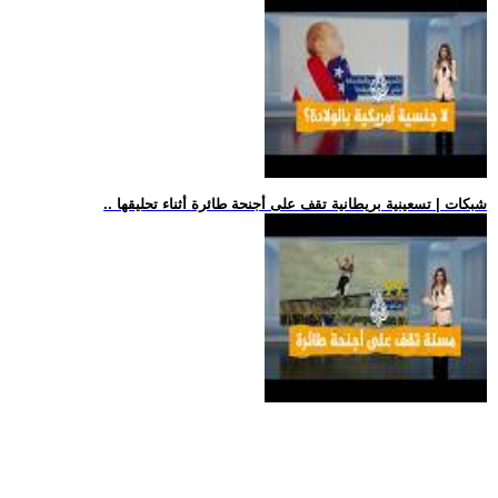
.. شبكات | تسعينية بريطانية تقف على أجنحة طائرة أثناء تحليقها