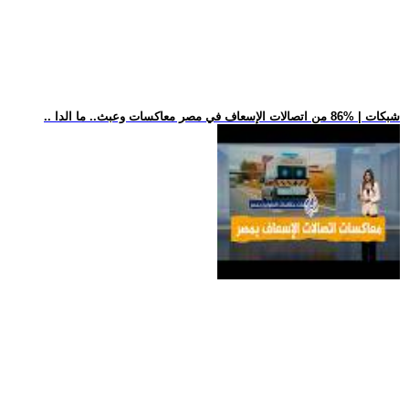
.. شبكات | %86 من اتصالات الإسعاف في مصر معاكسات وعبث.. ما الدا