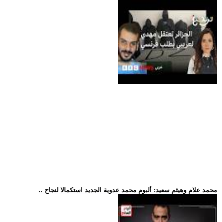
.. محمد علام وهيثم سعيد: ألبوم محمد عدوية الجديد استكمالا لنجاح