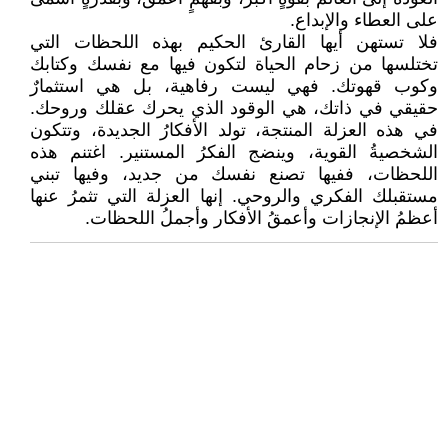
على العطاء والإبداع.
فلا تستهن أيها القارئ الحكيم بهذه اللحظات التي
تختلسها من زحام الحياة لتكون فيها مع نفسك وكتابك
وكوب قهوتك. فهي ليست رفاهية، بل هي استثمارٌ
حقيقي في ذاتك، هي الوقود الذي يحرك عقلك وروحك.
في هذه العزلة المنتجة، تولد الأفكارُ الجديدة، وتتكون
الشخصيةُ القوية، وينضج الفكرُ المستنير. اغتنم هذه
اللحظات، ففيها تصنع نفسك من جديد، وفيها تبني
مستقبلك الفكري والروحي. إنها العزلة التي تثمرُ عنها
أعظمُ الإنجازات وأعمقُ الأفكار وأجملُ اللحظات.