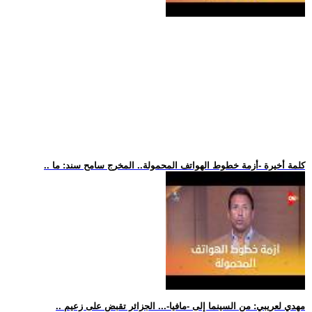
.. كلمة أخيرة -أزمة خطوط الهواتف المحمولة.. المخرج سامح سند: ما
.. مهدي لعريبي: من السينما إلى -مافيا-... الجزائر تقبض على زعيم