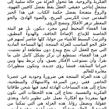
الفكريةَ والروحية. هنا تتحول العزلة من حالة سلبية إلى
مشغلٍ إنتاجي حقيقي. العقلُ يقظٌ بفضل كافيين القهوة،
والروحُ متفتحةٌ بفضل حكمة الكتاب. في هذا الحيز
المقدس حيث الكرسي المريح، والضوء الهادئ، والجو
المعطر تزهر الأفكارُ وتنضج الرؤى.
هذا الفضاء المحيط ليس مجرد ديكور، بل هو البيئة
الحاضنة للإبداع. الإضاءةُ الخافتة، والهدوءُ المطبق،
والترتيبُ البسيط للأشياء من حولنا، كلها عناصر تُسهم في
خلق الجو المناسب للعزلة المنتجة. إنها المساحة المادية
التي تتيح للعقل أن ينتج ويبدع دون مقاطعة أو تشتيت.
في هذا الفضاء، نستطيع أن نركز بشكل كامل على ما
نقرأ، وأن نستوعب الأفكار بعمق، وأن نربط بينها وبين
خبراتنا السابقة، فتنشأ رؤى جديدة، وتتكون منظوراتٌ
مغايرة للعالم.
إن هذه العزلة المنتجة هي ضرورةٌ وجودية في عصرنا
الحاضر. ففي زمن السرعة والاستهلاك والسطحية،
نحتاج إلى هذه المساحات الهادئة لنعيد فيها شحن طاقاتنا
الفكرية والنفسية. نحتاج إلى هذه اللحظات التي نكون
فيها بمفردنا مع أفكارنا، نعمل على تطوير ذاتنا، ونغذي
عقولنا، ونصقل رؤانا. هذه العزلة هي التي تمكننا من
العودة إلى العالم بقوةٍ أكبر، وبفهمٍ أعمق، وبقدرةٍ أسمى