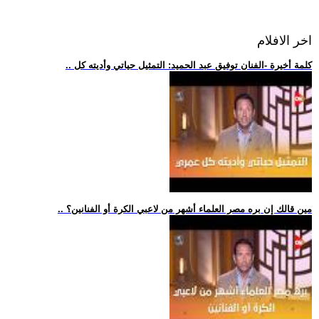
اخر الافلام
.. كلمة أخيرة -الفنان توفيق عبد الحميد: التمثيل حياتي وأديته كل
.. مين قالك إن بره مصر العلماء أشهر من لاعبي الكرة أو الفنانين؟