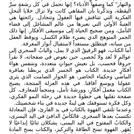
والنهار" كما وصفها الأدباء؟ إنها تحمل في كل رشفةٍ سرَّ
اليقظة، وتذكّرنا بأن المقاهي كانت ولا تزال خلايا النحلِ
الفكرية التي تتناقش فيها العقولُ وتتجادل. رائحتها هي
العتبةُ الأولى التي نعبرها من عالم المشاغل إلى فضاء
التأمل، ومن ضجيج الحياة إلى موسيقى الأفكار. إنها ذلك
الجمر المتوهج الذي يضيء ظلام الكسل، ويوقظ العقل
من سباته، فينطلق مستعداً لاستقبال أنوار المعرفة.
أما الكتاب، فهو الرفيقُ الذي لا يمل، والبابُ السحري إلى
عوالم لا تُعد ولا تُحصى. حين نغوص في صفحاته، لا نقرأ
حروفاً فحسب، بل نعيش حيواتٍ متعددة، ونتنفس هواءَ
أفكارٍ جديدة. الكتاب هو الجسر الذي يربطنا بعباقرة
الماضي وحكماء الحاضر، هو الحوار الصامت الذي يثري
عقولنا ويوسع آفاقنا. في هذه العزلة المنتجة، يصبح
الكتاب معملَ أفكارٍ، وورشةَ تأمل، ومنجماً للمعارف. كل
صفحة تقلبها هي خطوةٌ جديدة في رحلة النمو الفكري،
وكل فكرة تستوقفك هي لبنةٌ جديدة في بناء شخصيتك.
وعندما تلتقي القهوة بالكتاب في يد القارئ، فإن المعادلةَ
تكتسبُ بعدها السحري. فالكأسُ الدافئ في اليد اليسرى،
والكتابُ المفتوح في اليد اليمنى، يشكلان ثنائيًا إبداعيًا لا
يُقهَر. القهوة تمنح الطاقةَ والتركيز، والكتاب يمنح المادةَ