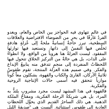
في عالمٍ تتهاوى فيه الحواجز بين الخاص والعام، ويغدو
الفردُ غارقًا في بحرٍ من الضوضاء الافتراضية والعلاقات
السطحية، تبرز حاجةٌ إنسانيةٌ ملحةٌ إلى عُزلةٍ هادفةٍ
تَخلُص فيها النفسُ إلى ذاتها، وتستعيد فيها توازنَها
المفقود. ليست العزلةُ هنا هروباً من الواقع، ولا انطواءً
على الذات، بل هي حالةٌ من التركيز الخلاق تتحول فيها
اللحظاتُ المنفردة إلى منجمٍ تتدفق منه ينابيعُ الإبداع
والفكر. وفي صميم هذه العزلة المنتجة، تقوم طقوسٌ
ثلاثيةُ الأركان، القارئ والكتاب والقهوة، يشكلون معاً كوناً
موازياً تتحقق فيه أسمى حالات الإنتاجية الروحية
والفكرية.
فالقهوة في هذا المشهد ليست مجرد مشروبٍ يلتذُّ به
المرء، بل هي شريكةُ الرحلة الفكرية، ومفتاحُ الملكة
الذهنية. هي ذلك الساحرُ القديم الذي يحوِّل اللحظاتِ
العادية إلى طقوسٍ استثنائية. أليست هي "صديقةَ الليل