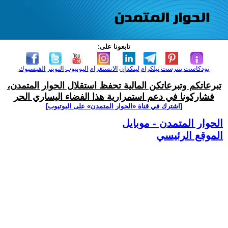
تابعونا على:
بودكاست
بنترست
تيلكرام
لينكدإن
الانستغرام
اليوتيوب
التويتر
الفيسبوك
تبرعاتكم وتبرعاتكن المالية تحفظ استقلال الحوار المتمدن،
فشاركونا في دعم استمرارية هذا الفضاء اليساري الحر
[اشترك في قناة ‫«الحوار المتمدن» على اليوتيوب]
الحوار المتمدن - موبايل
الموقع الرئيسي