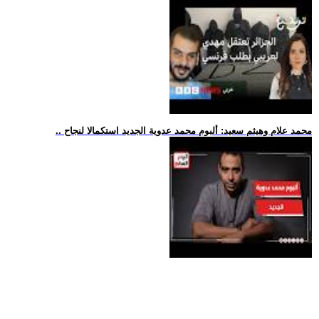
.. محمد علام وهيثم سعيد: ألبوم محمد عدوية الجديد استكمالا لنجاح