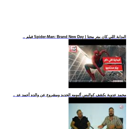
.. فيلم Spider-Man: Brand New Day | البداية اللي كان بيتر محتا
.. محمد عدوية يكشف كواليس ألبومه الجديد ومشروع عن والده أحمد عد