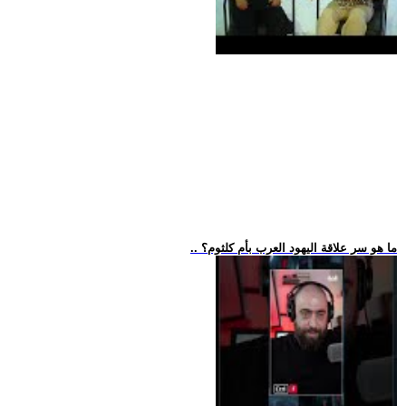
.. ما هو سر علاقة اليهود العرب بأم كلثوم؟