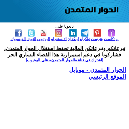
تابعونا على:
بودكاست
بنترست
تيلكرام
لينكدإن
الانستغرام
اليوتيوب
التويتر
الفيسبوك
تبرعاتكم وتبرعاتكن المالية تحفظ استقلال الحوار المتمدن،
فشاركونا في دعم استمرارية هذا الفضاء اليساري الحر
[اشترك في قناة ‫«الحوار المتمدن» على اليوتيوب]
الحوار المتمدن - موبايل
الموقع الرئيسي