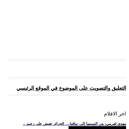
التعليق والتصويت على الموضوع في الموقع الرئيسي
اخر الافلام
.. مهدي لعريبي: من السينما إلى -مافيا-... الجزائر تقبض على زعيم