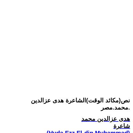
نص(مكائد الوقت)الشاعرة هدى عزالدين
محمد.مصر.
هدى عزالدين محمد
شاعرة
(Huda Ezz El-din Muhammad)