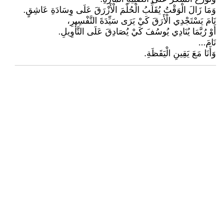
وَمَا زَالَ الْوَقْتُ يُقَلِّبُ الْحُلْمَ الْأَزْرَقَ عَلَى وِسَادَةِ عَاشِقٍ.
نَامَ يَسْتَجْدِي الْأَرَقَ كَيْ يَرَى سَيِّدَةَ التَّفْسِيرِ،
أَوْ رُبَّمَا يُنَادِي يُوسُفَ كَيْ يُصَادِقَ عَلَى التَّأْوِيلِ.
نَامَ...
وَأَنَا مَعَ يَقِينِ الْيَقَظَةِ.