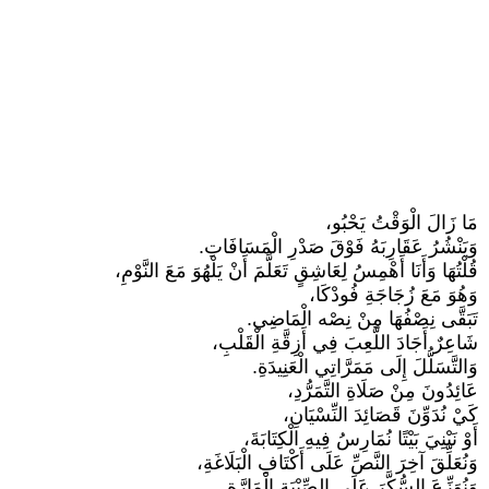
مَا زَالَ الْوَقْتُ يَحْبُو،
وَيَنْشُرُ عَقَارِبَهُ فَوْقَ صَدْرِ الْمَسَافَاتِ.
قُلْتُهَا وَأَنَا أَهْمِسُ لِعَاشِقٍ تَعَلَّمَ أَنْ يَلْهُوَ مَعَ النَّوْمِ،
وَهُوَ مَعَ زُجَاجَةِ فُودْكَا،
تَبَقَّى نِصْفُهَا مِنْ نِصْه الْمَاضِي.
شَاعِرٌ أَجَادَ اللَّعِبَ فِي أَزِقَّةِ الْقَلْبِ،
وَالتَّسَلُّلَ إِلَى مَمَرَّاتِي الْعَنِيدَةِ.
عَائِدُونَ مِنْ صَلَاةِ التَّمَرُّدِ،
كَيْ نُدَوِّنَ قَصَائِدَ النِّسْيَانِ،
أَوْ نَبْنِيَ بَيْتًا نُمَارِسُ فِيهِ الْكِتَابَةَ،
وَنُعَلِّقَ آخِرَ النَّصِّ عَلَى أَكْتَافِ الْبَلَاغَةِ،
وَنُوَزِّعَ السُّكَّرَ عَلَى الصِّبْيَةِ الْمَارَّةِ.