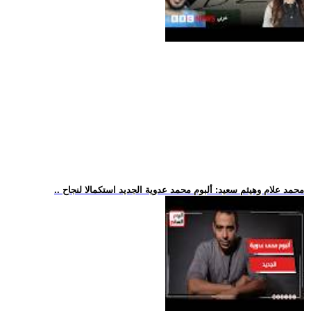
.. محمد علام وهيثم سعيد: ألبوم محمد عدوية الجديد استكمالا لنجاح