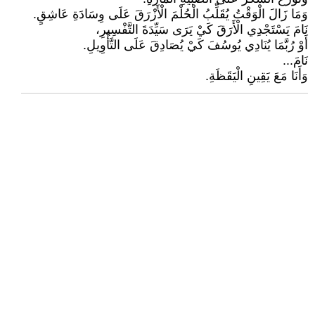
وَمَا زَالَ الْوَقْتُ يُقَلِّبُ الْحُلْمَ الْأَزْرَقَ عَلَى وِسَادَةِ عَاشِقٍ.
نَامَ يَسْتَجْدِي الْأَرَقَ كَيْ يَرَى سَيِّدَةَ التَّفْسِيرِ،
أَوْ رُبَّمَا يُنَادِي يُوسُفَ كَيْ يُصَادِقَ عَلَى التَّأْوِيلِ.
نَامَ...
وَأَنَا مَعَ يَقِينِ الْيَقَظَةِ.