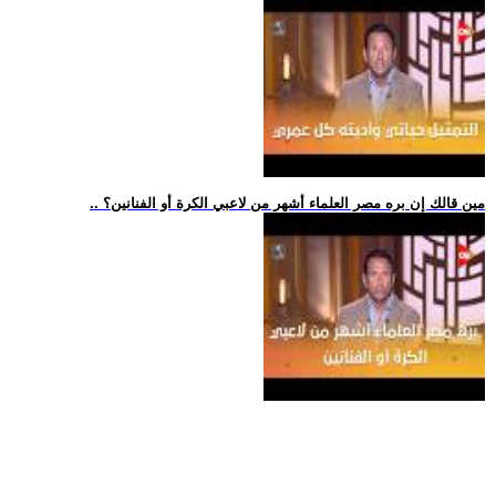
.. مين قالك إن بره مصر العلماء أشهر من لاعبي الكرة أو الفنانين؟