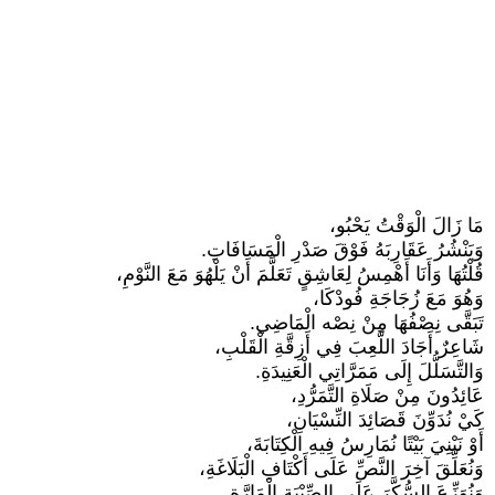
مَا زَالَ الْوَقْتُ يَحْبُو،
وَيَنْشُرُ عَقَارِبَهُ فَوْقَ صَدْرِ الْمَسَافَاتِ.
قُلْتُهَا وَأَنَا أَهْمِسُ لِعَاشِقٍ تَعَلَّمَ أَنْ يَلْهُوَ مَعَ النَّوْمِ،
وَهُوَ مَعَ زُجَاجَةِ فُودْكَا،
تَبَقَّى نِصْفُهَا مِنْ نِصْه الْمَاضِي.
شَاعِرٌ أَجَادَ اللَّعِبَ فِي أَزِقَّةِ الْقَلْبِ،
وَالتَّسَلُّلَ إِلَى مَمَرَّاتِي الْعَنِيدَةِ.
عَائِدُونَ مِنْ صَلَاةِ التَّمَرُّدِ،
كَيْ نُدَوِّنَ قَصَائِدَ النِّسْيَانِ،
أَوْ نَبْنِيَ بَيْتًا نُمَارِسُ فِيهِ الْكِتَابَةَ،
وَنُعَلِّقَ آخِرَ النَّصِّ عَلَى أَكْتَافِ الْبَلَاغَةِ،
وَنُوَزِّعَ السُّكَّرَ عَلَى الصِّبْيَةِ الْمَارَّةِ.