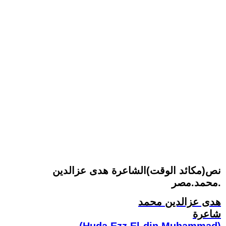
نص(مكائد الوقت)الشاعرة هدى عزالدين
محمد.مصر.
هدى عزالدين محمد
شاعرة
(Huda Ezz El-din Muhammad)