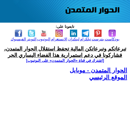
تابعونا على:
بودكاست
بنترست
تيلكرام
لينكدإن
الانستغرام
اليوتيوب
التويتر
الفيسبوك
تبرعاتكم وتبرعاتكن المالية تحفظ استقلال الحوار المتمدن،
فشاركونا في دعم استمرارية هذا الفضاء اليساري الحر
[اشترك في قناة ‫«الحوار المتمدن» على اليوتيوب]
الحوار المتمدن - موبايل
الموقع الرئيسي