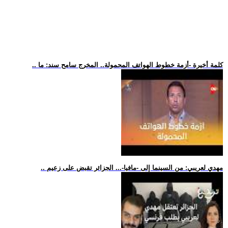
.. كلمة أخيرة -أزمة خطوط الهواتف المحمولة.. المخرج سامح سند: ما
.. مهدي لعريبي: من السينما إلى -مافيا-... الجزائر تقبض على زعيم