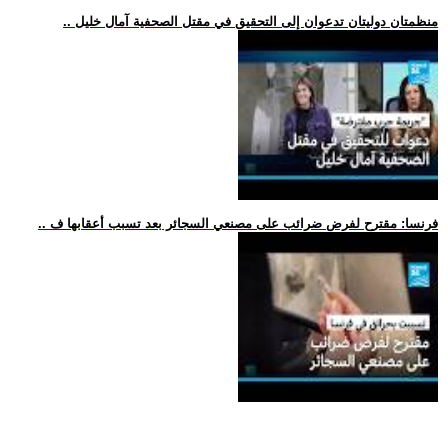
.. منظمتان دوليتان تدعوان إلى التحقيق في مقتل الصحفية آمال خليل
.. فرنسا: مقترح لفرض ضرائب على مصنعي السجائر بعد تسبب أعقابها ف