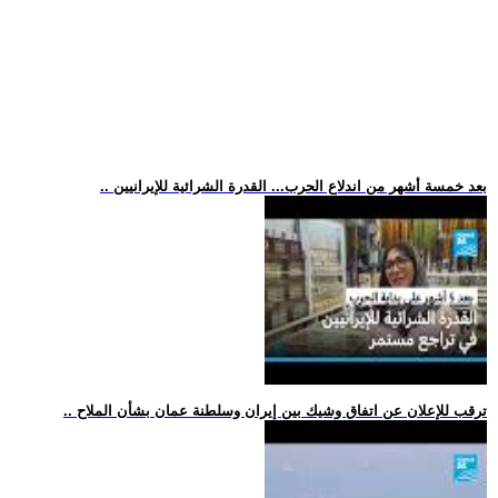
.. بعد خمسة أشهر من اندلاع الحرب... القدرة الشرائية للإيرانيين
.. ترقب للإعلان عن اتفاق وشيك بين إيران وسلطنة عمان بشأن الملاح