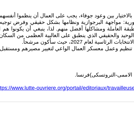
 بالاختيار بين وعود جوفاء، يجب على العمال أن ينظموا أنفسه
ورية: مواجهة البرجوازية ونظامها بشكل حقيقي وفرض توجيه
قة العاملة ومشاكلها أفضل منهم. لذا، ينبغي أن يكونوا هم ا
ال الوحيد والحقيقي الذي ينطبق على الغالبية العظمى من السكان
ة لعام 2027، حيث سأكون مرشحاً.
 تنظيم وعمل معسكر العمال الواعي لتغيير مصيرهم ومستقبل 
 الاممى-التروتسكى)فرنسا.
ttps://www.lutte-ouvriere.org/portail/editoriaux/travail