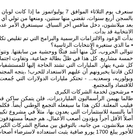
سنعرف يوم الثلاثاء الموافق 7 يوليو
بالسجن أربع سنوات، تقضي منها سنتين، ومنعها من تولي أي منصب عام لمدة خمس سنوات، بت
بعد ميلانشون، دخل منافس آخر السباق. سيستغرق الأمر عدة أش
الانتخابية قد بدأت.
بدأت الوعود والالتزامات الرسمية والبرامج التي تم تقليص ت
• ما الذي ستغيره الانتخابات الرئاسية؟
تتوالى الحروب، كلٌّ منها أشد فتكًا ووحشية من سابقتها. وتت
خمسة مشاريع. كل هذا في ظلّ بطالة جماعية، وتفاوت اجتماعي
كل شيء ينهار. المليارات التي تشتد الحاجة إليها للمستشفيات 
لكن قادتنا يخبرونهم أن عليهم الاستعداد للحرب! ،يتجه المجتمع 
وبولوريه، وسعديه... - تحتكر مليارات الدولارات التي جُمعت
للاقتصاد والمجتمع.
• مرشحون لخدمة الشركات الكبرى
طالما يهيمن الرأسماليون المليارديرات، فلن يتمكن ساكن ق
أما بالنسبة للاستثمارات التي يعدون بها، مثلاً في مشروع ت
أصلاً الأقل أجراً ويؤدون أصعب الأعمال، هم جميعاً مستهدفون
يعد ميلانشون، من جانبه، بالتوفيق بين مصالح الشركات الكبر
للأجور يبلغ 1700 يورو صافية يثبت استعداده لاست