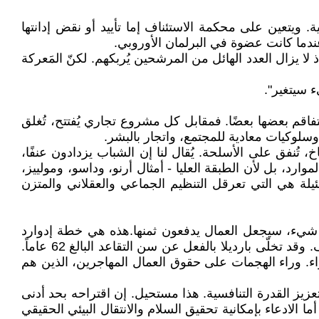
بات الرئاسية. ويتعين على محكمة الاستئناف إما تأييد أو نقض إدانتها
يزال العدد الهائل من المرشحين يُربكهم. لكنّ المَعركة
 سيتغير".
فاقم بعضها بعضًا. فمقابل كل مشروع تجاري يُفتتح، تُغلق
لوكيات معادية للمجتمع، واتجار بالبشر.
، تُنفق على الأسلحة. يُقال لنا إن الشباب يزدادون عنفًا،
وارد، بل لأن الطبقة العليا - أمثال أرنو، وداسو، ومولييز،
ئيلة هي التي تعرقل التنظيم الجماعي والعقلاني والمتزن
كل شيء، سيجعل العمال يدفعون ثمنها.هذه هي خطة إدوارد
فيليب المعلنة. لكن هذا ما سيفعله التجمع الوطني أيضاً. فكلما اقترب بارديلا/لوبان من السلطة، كلما تبنّيا أجندة حزب ميديف. وقد تخلّى بارديلا بالفعل عن سن التقاعد البالغ 62 عاماً.
اء. وراء الهجمات على حقوق العمال المهاجرين، الذين هم
يز القدرة التنافسية. هذا مستحيل. إن اقتراحه بحد أدنى
 أما الادعاء بإمكانية تحقيق السلام والانتقال البيئي الحقيقي