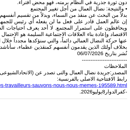
دون ثورة جذرية في النظام برمته، فهو محض افتراء.
• والنتيجة: نضال العمال من أجل تغيير المجتمع
بدلاً من البحث عن منقذ من السماء، وبدلاً من تقسيم أنفسهم
إن عالم العمل قادر على فعل ما لن يفعله أي رئيس للجمه
ويحافظون على استمرار المجتمع. لا أحد يعرف احتياجات الطب
الاقتصاد وإعادة بناء العلاقات الاجتماعية السليمة هو الاحتم
عنها حركة النضال العمالي دائماً، والتي سنؤكدها مجدداً خلال الانتخابات الرئاسي
بخلاف أولئك الذين يقدمون أنفسهم كمنقذين عظماء، سأناشد
نُشر بتاريخ 06/07/2026
--------------------------
الملاحظات
المصدر:جريدة نضال العمال والتى تصدر عن (الاتحادالشيوعى
رابط الافتتاحية الاصلى بالفرنسية:
leuses-travailleurs-sauvons-nous-nous-memes-195589.html
-كفرالدوار8يوليو2026.