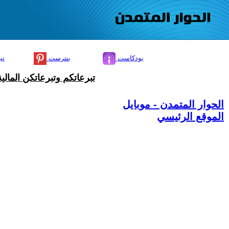
بودكاست
بنترست
تي
تبرعاتكم وتبرعاتكن المال
الحوار المتمدن - موبايل
الموقع الرئيسي