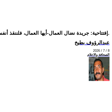
إفتتاحية: جريدة نضال العمال-أيها العمال، فلننقذ أنفسنا!-بقلم:ناتالى آرتو.فرنسا.
عبدالرؤوف بطيخ
2026 / 7 / 8
الصحافة والاعلام