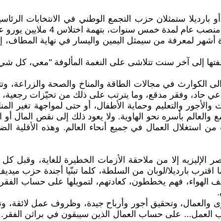
/تموز ما إذا كانت لوبان أو بارديلا ستمثلان حزب التجمع الوطني في الانتخا
همة اختلاس 4 ملايين يورو عندما كانت عضوة في البرلمان الأوروبي.
هر لمعرفة من سيمثل اليمين واليسار في نهاية المطاف، إذ لا 
كلفتها إلى آخر سنت تتلاشى على النغمة المألوفة "معي، كل شيء
والى الكوارث في مجالات الطاقة والمناخ والصحة والزراعة، وتت
 حاد، وفقر مدقع، وما يترتب على ذلك من تحيّزات رجعية، وس
والأجور والتعليم وحماية الأطفال، أو حتى لمواجهة تغير المناخ
والعالم بأسره نحو الهاوية. ولا يعود ذلك إلى نقص المال أو الم
 من استغلال العمال في جميع أنحاء العالم. وهذه الأقلية الض
صر الإليزيه إلا من ملاحقة الأزمات الخطيرة للغاية، وقبل 
كييف الهواء، فهم يخططون، كعادتهم، لتمويلها على حساب الفقر
.
ى والعمال، وتحقيق أجور وأرباح جيدة، وظروف عمل لائقة، وتعز
رضاء أصحاب العمل... على حساب العمال الذين سيبقون في براثن الفقر.