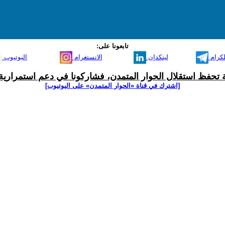
تابعونا على:
لكرام
لينكدإن
الانستغرام
اليوتيوب
ية تحفظ استقلال الحوار المتمدن، فشاركونا في دعم استمرارية 
[اشترك في قناة ‫«الحوار المتمدن» على اليوتيوب]