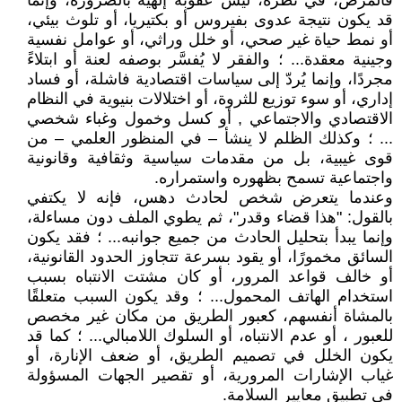
فالمرض، في نظره، ليس عقوبة إلهية بالضرورة، وإنما
قد يكون نتيجة عدوى بفيروس أو بكتيريا، أو تلوث بيئي،
أو نمط حياة غير صحي، أو خلل وراثي، أو عوامل نفسية
وجينية معقدة... ؛ والفقر لا يُفسَّر بوصفه لعنة أو ابتلاءً
مجردًا، وإنما يُردّ إلى سياسات اقتصادية فاشلة، أو فساد
إداري، أو سوء توزيع للثروة، أو اختلالات بنيوية في النظام
الاقتصادي والاجتماعي , أو كسل وخمول وغباء شخصي
... ؛ وكذلك الظلم لا ينشأ – في المنظور العلمي – من
قوى غيبية، بل من مقدمات سياسية وثقافية وقانونية
واجتماعية تسمح بظهوره واستمراره.
وعندما يتعرض شخص لحادث دهس، فإنه لا يكتفي
بالقول: "هذا قضاء وقدر"، ثم يطوي الملف دون مساءلة،
وإنما يبدأ بتحليل الحادث من جميع جوانبه... ؛ فقد يكون
السائق مخمورًا، أو يقود بسرعة تتجاوز الحدود القانونية،
أو خالف قواعد المرور، أو كان مشتت الانتباه بسبب
استخدام الهاتف المحمول... ؛ وقد يكون السبب متعلقًا
بالمشاة أنفسهم، كعبور الطريق من مكان غير مخصص
للعبور ، أو عدم الانتباه، أو السلوك اللامبالي... ؛ كما قد
يكون الخلل في تصميم الطريق، أو ضعف الإنارة، أو
غياب الإشارات المرورية، أو تقصير الجهات المسؤولة
في تطبيق معايير السلامة.