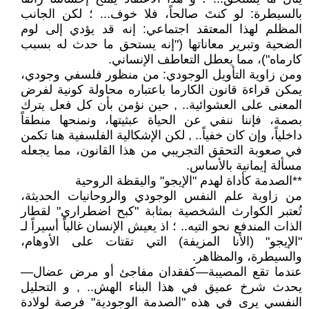
بالسيطرة: لو كنتَ صالحاً، فلا خوف... ؛ لكن الجانب
المظلم لهذا المعتقد اجتماعي: إنه قد يؤدي إلى لوم
الضحية وتبرير معاناتها ("إنه يستحق ما حدث له بسبب
كارماه")، مما يعطل التعاطف الإنساني.
ومن زاوية التأويل الوجودي: من منظور فلسفي وجودي،
يمكن قراءة قانون الكارما باعتباره محاولة كونية لفرض
المعنى على العشوائية.. , حين نؤمن بأن كل فعل يترك
بصمة، فإننا ننفي عن الحياة عبثيتها، ونمنحها منطقاً
داخلياً، وإن كان خفياً.. , لكن الإشكالية الفلسفية هنا تكمن
في صعوبة التحقق التجريبي من هذا القانون، مما يجعله
مسألة إيمانية بالأساس.
**الصدمة كأداة لهدم "الإيجو" واليقظة الروحية
من زاوية علم النفس الوجودي والروحانيات الحديثة،
تُعتبر الكوارث الشخصية بمثابة "كبح اضطراري" لقطار
الذات المندفع نحو التيه.. ؛ اذ يعيش الإنسان غالباً أسيراً لـ
"الإيجو" (الأنا المزيفة) التي تقتات على الأوهام،
والسيطرة، والمظاهر.
عندما تقع المصيبة—كفقدان مفاجئ أو مرض عضال—
يحدث شرخ عميق في هذا البناء الهش.. , و التحليل
النفسي يرى في هذه "الصدمة الوجودية" فرصة لولادة