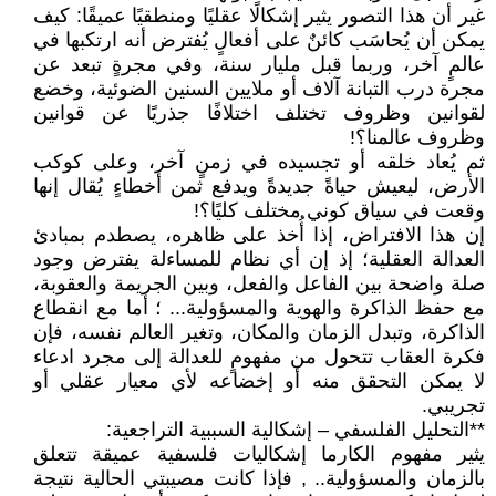
غير أن هذا التصور يثير إشكالًا عقليًا ومنطقيًا عميقًا: كيف
يمكن أن يُحاسَب كائنٌ على أفعالٍ يُفترض أنه ارتكبها في
عالمٍ آخر، وربما قبل مليار سنة، وفي مجرةٍ تبعد عن
مجرة درب التبانة آلاف أو ملايين السنين الضوئية، وخضع
لقوانين وظروف تختلف اختلافًا جذريًا عن قوانين
وظروف عالمنا؟!
ثم يُعاد خلقه أو تجسيده في زمنٍ آخر، وعلى كوكب
الأرض، ليعيش حياةً جديدةً ويدفع ثمن أخطاءٍ يُقال إنها
وقعت في سياق كوني مختلف كليًا؟!
إن هذا الافتراض، إذا أُخذ على ظاهره، يصطدم بمبادئ
العدالة العقلية؛ إذ إن أي نظام للمساءلة يفترض وجود
صلة واضحة بين الفاعل والفعل، وبين الجريمة والعقوبة،
مع حفظ الذاكرة والهوية والمسؤولية... ؛ أما مع انقطاع
الذاكرة، وتبدل الزمان والمكان، وتغير العالم نفسه، فإن
فكرة العقاب تتحول من مفهومٍ للعدالة إلى مجرد ادعاء
لا يمكن التحقق منه أو إخضاعه لأي معيار عقلي أو
تجريبي.
**التحليل الفلسفي – إشكالية السببية التراجعية:
يثير مفهوم الكارما إشكاليات فلسفية عميقة تتعلق
بالزمان والمسؤولية.. , فإذا كانت مصيبتي الحالية نتيجة