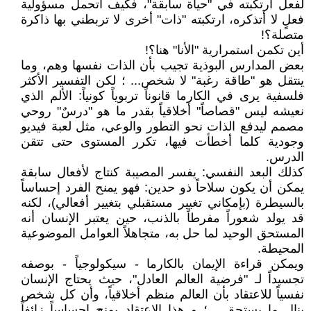
لفعل ارتكبته في "حياة سابقة"، فكيف أتحمل مسؤولية
فعلٍ لا أتذكره، ارتكبته "ذات" أخرى لا تربطني بها ذاكرة
متصلة؟!
أين تكمن استمرارية "الأنا" هنا؟!
بعض المدارس البوذية تجيب بأن الذات نفسها وهم، وما
ينتقل هو "طاقة رغبة" لا شخص... ؛ لكن التفسير الأكثر
فلسفية يرى في الكارما قانوناً تربوياً كونياً: الألم الذي
نعيشه ليس "قصاصاً" أخلاقياً بقدر ما هو "درسٌ" روحي
مصمم ليدفع الذات نحو التطور والوعي، مثل لعبة فيديو
وجودية كلما أخطأت فيها، تكرر المستوى حتى تتقن
الدرس.
كذلك البعد النفسي: يفسر المصيبة كنتاج لأفعال سابقة
يمكن أن يكون سلاحاً ذو حدين: فهو يمنح الفرد إحساساً
بالسيطرة (بإمكاني تغيير مستقبلي بتغيير أفعالي)، لكنه
قد يولد شعوراً مفرطاً بالذنب، حين يعتبر الإنسان أنه
المستحق الوحيد لما حل به، متجاهلاً العوامل الموضوعية
المحيطة.
ويمكن قراءة الإيمان بالكارما - سيكولوجياً - بوصفه
تجسيداً لـ "فرضية العالم العادل"، حيث يحتاج الإنسان
نفسياً للاعتقاد بأن العالم منظم أخلاقياً، وأن كل شخص
ينال ما يستحق... ؛ و هذا الاعتقاد يمنح إحساساً زائفاً