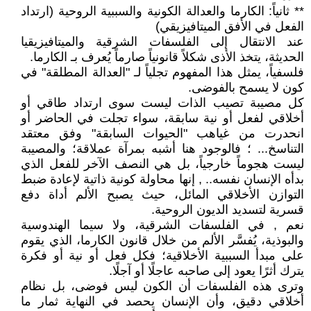
** ثانياً: الكارما والعدالة الكونية والسببية الروحية (ارتداد
الفعل في الأفق الميتافيزيقي)
عند الانتقال إلى الفلسفات الشرقية والميتافيزيقيا
الحديثة، يتخذ الأذى شكلاً قانونياً صارماً يُعرف بـ الكارما.
فلسفياً، يمثل هذا المفهوم تجلياً لـ "العدالة المطلقة" في
كون لا يسمح بالفوضى.
كل مصيبة تصيب الذات ليست سوى ارتداد طاقي أو
أخلاقي لفعل أو نية سابقة، سواء تجلت في الحاضر أو
انحدرت من غياهب "الحيوات السابقة" وفق معتقد
التناسخ... ؛ فالوجود هنا أشبه بمرآة عملاقة؛ والمصيبة
ليست هجوماً خارجياً، بل هي النصف الآخر للفعل الذي
بدأه الإنسان نفسه.. , إنها محاولة كونية ذاتية لإعادة ضبط
التوازن الأخلاقي المائل، حيث يصبح الألم أداة دفع
قسرية لتسديد الديون الروحية.
نعم , في الفلسفات الشرقية، ولا سيما الهندوسية
والبوذية، يُفسَّر الألم من خلال قانون الكارما، الذي يقوم
على مبدأ السببية الأخلاقية؛ فكل فعل أو نية أو فكرة
يترك أثرًا يعود إلى صاحبه عاجلًا أو آجلًا.
وترى هذه الفلسفات أن الكون ليس فوضى، بل نظام
أخلاقي دقيق، وأن الإنسان يحصد في النهاية ثمار ما