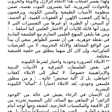
ولهذا يفسر أصحاب هذا الاتجاه الزلازل والأوبئة والحروب
والحوادث المرورية، كما يفسرون الموت نفسه، ضمن
منظومة الأسباب الطبيعية والسنن الكونية، ويرفضون
ردَّها إلى الغضب الإلهي، أو العقوبات الغيبية، أو الحسد،
أو السحر، أو الطيرة، أو غيرها من التفسيرات التي لا
يرون أنها قابلة للإثبات أو الاختبار العلمي كما اسلفنا ... ؛
ومن هنا يلتقي المنهج العلمي الصارم مع الفلسفة المادية
في نقطة جوهرية، هي أن تفسير الظواهر ينبغي أن يبدأ
من الواقع المشاهد والأدلة التجريبية، لا من الفرضيات
الماورائية، وإن كان كل منهما ينطلق من خلفية فلسفية
مختلفة.
** الابتلاء كضرورة وجودية واختبار لشرط الكينونة
في بعض الفلسفات الشرقية و الأدبيات الدينية
والإبراهيمية خصوصاً، لا يُنظر إلى الابتلاء كعقاب
اعتباطي، بل كـ "آلية تمحيص" غائية... ؛ و من منظور
فلسفي وجودي، يُعد الابتلاء اختباراً لـ "أصالة" الكينونة
البشرية.
إن الإنسان في الرخاء يعيش في حالة من "الوجود
الزائف" أو التماهي مع السائد، لكن المصيبة تجرده من
كل الأقنعة والمكتسبات الخارجية، لتضعه وجهاً لوجه أمام
جوهره العاري.. , الصبر هنا ليس استسلاماً سلبياً، بل هو