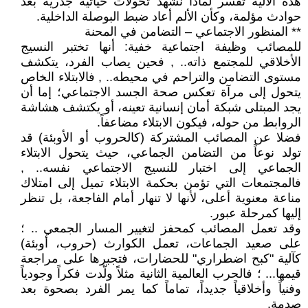
هذه الآلية تفسر لماذا نشهد تحولات حياتية جذرية بعد
حوادث مؤلمة، وكأن الألم أعاد ضبط البوصلة الداخلية.
** المنظور الاجتماعي – التضامن في المحنة
للمصائب وظيفة اجتماعية خفية: أنها تختبر النسيج
الأخلاقي للمجتمع ذاته.. , فحين يصاب الفرد، يتكشف
مستوى التضامن والتراحم في محيطه.. , فالابتلاء الخاص
يتحول إلى مرآة تعكس صحة الجسد الاجتماعي؛ إما أن
يجد المبتلى شبكة أمان إنسانية تعينه، أو يكتشف هشاشة
الروابط من حوله، فيكون الابتلاء مضاعفاً.
فضلا عن المصائب المشتركة (كالحروب أو الأوبئة) قد
تولد نوعاً من التضامن الجماعي، حيث يتحول الابتلاء
الجماعي إلى اختبار للنسيج الاجتماعي نفسه.. ,
فالمجتمعات التي تؤمن بحكمة الابتلاء تميل إلى امتلاك
مناعة معنوية أعلى، لأنها لا تنهار أمام الفاجعة، بل تنظر
إليها كمرحلة عبور.
وقد تعمل المصائب كمحفز لتغيير المسار الجمعي .. ؛
على صعيد الجماعات، تعمل الكوارث (حروب، أوبئة)
كآلية "كبح اضطراري" للحضارات، فتجبرها على مراجعة
قيمها... ؛ فالحرب العالمية الثانية مثلاً ولّدت فكراً وجودياً
وفنياً وأخلاقياً جديداً، تماماً كما يمر الفرد بصحوة بعد
صدمة.