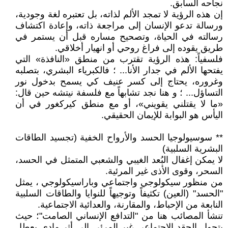
نجاحه السابق.
إن هذه الرؤية لا تمجد الألم لذاته، بل تعتبره لغة وجودية،
ورسالة تدعو الإنسان إلى مراجعة ذاته، وإعادة اكتشاف
رسالته في الحياة، وتصحيح مساره قبل أن يستمر في
طريق يقوده إلى فراغ روحي أو انهيار أخلاقي.
فلسفياً: هذه الرؤية تقترب من منطق «النافذة» التي
يفتحها الألم في جدار الأنا... ؛ فالكبرياء البشري، بتصلبه
وغروره، يحتاج إلى كسر عنيف كي يسمح بدخول نور
التساؤل... ؛ و هنا نجد تشابهاً مع فلسفة نيتشه حين قال:
«ما لا يقتلني يقويني»، أو مع منطق كيركغور في أن
اليأس هو البوابة للإيمان الحقيقي.
** سوسيولوجيا الحسد والأرواح الخفية (تجسيد الطاقات
البشرية السلبية)
لا يمكن إغفال البُعد الغيبي والشعبي المتمثل في الحسد،
السحر، وقوى الأذى غير المرئية.
من منظور سيكولوجي واجتماعي وباراسيكولوجي ، يمثل
"الحسد" (العين) تكثيفاً وتوجيهاً للنوايا والطاقات السلبية
النابعة من الإحباط، والمقارنة، والعدائية الاجتماعية.
تنشأ المصائب هنا من "التدافع الإنساني الصامت"؛ حيث
يتحول الحقد الاجتماعي غير المرئي إلى أثر مادي يعطل