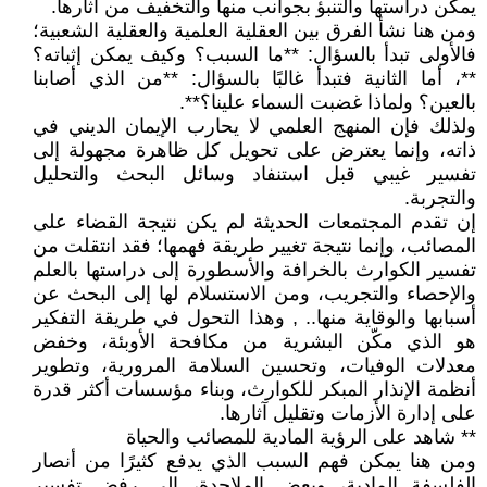
يمكن دراستها والتنبؤ بجوانب منها والتخفيف من آثارها.
ومن هنا نشأ الفرق بين العقلية العلمية والعقلية الشعبية؛
فالأولى تبدأ بالسؤال: **ما السبب؟ وكيف يمكن إثباته؟
**، أما الثانية فتبدأ غالبًا بالسؤال: **من الذي أصابنا
بالعين؟ ولماذا غضبت السماء علينا؟**.
ولذلك فإن المنهج العلمي لا يحارب الإيمان الديني في
ذاته، وإنما يعترض على تحويل كل ظاهرة مجهولة إلى
تفسير غيبي قبل استنفاد وسائل البحث والتحليل
والتجربة.
إن تقدم المجتمعات الحديثة لم يكن نتيجة القضاء على
المصائب، وإنما نتيجة تغيير طريقة فهمها؛ فقد انتقلت من
تفسير الكوارث بالخرافة والأسطورة إلى دراستها بالعلم
والإحصاء والتجريب، ومن الاستسلام لها إلى البحث عن
أسبابها والوقاية منها.. , وهذا التحول في طريقة التفكير
هو الذي مكّن البشرية من مكافحة الأوبئة، وخفض
معدلات الوفيات، وتحسين السلامة المرورية، وتطوير
أنظمة الإنذار المبكر للكوارث، وبناء مؤسسات أكثر قدرة
على إدارة الأزمات وتقليل آثارها.
** شاهد على الرؤية المادية للمصائب والحياة
ومن هنا يمكن فهم السبب الذي يدفع كثيرًا من أنصار
الفلسفة المادية، وبعض الملاحدة، إلى رفض تفسير