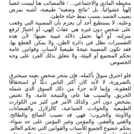
محيطه المادي والاجتماعي... ؛ فالمصائب هنا ليست غضباً
إلهياً عشوائياً، بل "نتائج وضعية" طبيعية، أشبه بمرض
يصيب الجسد بسبب نمط حياة خاطئ.
وعليه، لا يستطيع أحد أن يجزم بأن المصيبة التي وقعت
على شخصٍ دون غيره هي عقابٌ إلهي، أو اختبارٌ لرفع
منزلته، أو أنها تحمل دلالة غيبية بعينها؛ لأن هذه
التفسيرات تظل في دائرة الظن، ولا يمكن القطع بها.
فقد تكون المصيبة نتيجةً طبيعيةً لأسبابٍ وقوانين عامة
تحكم المجتمع أو البيئة، ولا تتعلق بذلك الفرد على وجه
الخصوص.
فلو احترق سوقٌ بأكمله، فإن متجر شخصٍ بعينه سيحترق
بالضرورة، لا لأنه كان أكثر الناس ذنبًا أو استحقاقًا
للعقوبة، وإنما لأنه جزءٌ من ذلك السوق الذي شمله
الحريق. والسبب هنا عام، والنتيجة عامة، ولا تختص
بشخصٍ دون آخر. وكذلك الأمر في كثير من الكوارث
الطبيعية والحوادث الجماعية، كالزلازل والفيضانات
والأوبئة والحروب؛ فهي قد تصيب الصالح والطالح،
والغني والفقير، والمؤمن وغير المؤمن على حد سواء،
بحكم خضوع الجميع للأسباب والقوانين التي تحكم العالم.