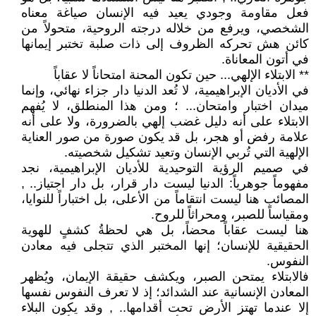
فعل مقاومة وجودي يعيد فيه الإنسان صياغة معناه
الشخصي، ويرفع من خلاله درجته الروحية، متحولاً من
كائن هش تحركه الظروف إلى ذات صلبة تختبر إيمانها
في أتون المعاناة.
** الابتلاء الإلهي... حين تكون المحنة امتحاناً لا عقاباً
في الأديان الإبراهيمية، لا تُعد الدنيا دار جزاء نهائي، وإنما
ميدان اختبار وامتحان... ؛ ومن هذا المنطلق، لا يُفهم
الابتلاء على أنه دليل غضب إلهي بالضرورة، ولا على أنه
علامة رفض أو هجر، بل قد يكون صورة من صور العناية
الإلهية التي تُربي الإنسان وتعيد تشكيل شخصيته.
في صميم الرؤية التوحيدية للأديان الإبراهيمية، نجد
مفهوماً جوهرياً: الدنيا ليست دار قرار، بل دار اجتياز.. ,
المصائب هنا ليست انتقاماً من الأعلى، بل اختباراً للنوايا،
ومقياساً للصبر، ومحراثاً للروح.
هنا ليست عقاباً محضاً، بل هي لحظةُ كشفٍ للهوية
الحقيقية للإنسان؛ إنها المختبر الذي تتجلى فيه معادن
النفوس.
فالابتلاء يمتحن الصبر، ويكشف حقيقة الإيمان، ويُظهر
المعادن الإنسانية عند الشدائد؛ إذ لا تعرف النفوس نفسها
إلا عندما تهتز الأرض تحت أقدامها.. , وقد يكون البلاء