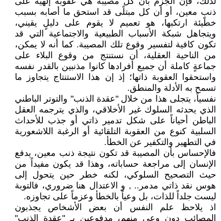
لذلك، فإن الجزم بأن كل مصيبة هي عقوبة إلهية على
ذنبٍ معين، أو أن كل مبتلًى قد استحق ما أصابه بسبب
خطيئة ارتكبها، هو تعميم لا يقوم على دليلٍ يقيني،
ويتجاهل شبكة الأسباب الطبيعية والاجتماعية التي قد
تكون كافية لتفسير وقوع تلك المصيبة. كما أنه لا يمكن،
من الناحية العقلية، أن نستنتج من وقوع البلاء على
جماعةٍ كاملة أن جميع أفرادها كانوا مذنبين بالقدر نفسه
واستحقوا العقوبة ذاتها؛ إذ إن هذا الاستنتاج يتجاوز ما
تسمح به الأدلة والمنطق.
نفسياً، يتجلى هذا من خلال "عقدة الذنب" والتوتر الباطني
الذي يحدثه السلوك غير الأخلاقي، والذي يترجمه العقل
الباطن أحياناً على شكل تدمير ذاتي أو جذب للأحداث
السلبية كنوع من العقوبة التلقائية أو الرغبة اللاشعورية
في التطهير والتكفير عن الخطأ.
فالإحساس بأن المصيبة قد تكون نتيجة ذنب معين، يدفع
الإنسان إلى مراجعة حساباته، وهذا قد يكون مفيداً من
حيث التصحيح السلوكي، لكنه خطر حين يتحول إلى
هوس نقد ذاتي مدمر.. , و الاعتدال هنا ضروري، فالتوبة
ليست جلداً للذات، بل وعياً بالخطأ وعزماً على تجاوزه.
اذ يلاحظ علم النفس أن بعض الأشخاص يجذبون
المصائب دون وعي منهم، مدفوعين بـ "عقدة الذنب"