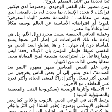
تبدأ تحديداً من "الليل المظلم للروح".
ومن منظور علم النفس الوجودي، وخصوصاً لدى فيكتور
فرانكل، لا يتحدد الإنسان بما يحدث له، بل بالمعنى الذي
يبنيه من معاناته... ؛ فالصدمة تحطم "البناء المعرفي"
للفرد؛ أي افتراضاته الأساسية عن العالم بوصفه مكاناً
آمناً وعادلاً وذا معنى.
وعملية التعافي الحقيقية ليست مجرد زوال الألم، بل هي
إعادة بناء تلك الافتراضات في إطار أكثر نضجاً يتسع
للمأساة دون أن ينهار... ؛ و هنا يتقاطع البعد الديني مع
النفسي عميقاً: فإيمان المؤمن بأن "الابتلاء رفعة" ليس
وهماً دفاعياً، بل استراتيجية متقدمة لمنح المعاناة معنى
متعالياً يحمي الذات من الانهيار.
وفي علم النفس المعاصر يظهر مفهوم "النمو بعد
الصدمة"، الذي يشير إلى أن بعض الناس يخرجون من
المحن أكثر نضجًا، وأكثر إدراكًا لمعنى الحياة، وأكثر قدرة
على التعاطف مع الآخرين.
** الأخطاء وآثارها الوضعية (سيكولوجيا الذنب والمعصية
والمسؤولية الدينية )
يرتبط الأذى في الوعي الديني بالذنوب والآثام، كما يعبر
المنظور الإسلامي بوضوح: (ظَهَرَ الْفَسَادُ فِي الْبَرِّ وَالْبَحْرِ
بِمَا كَسَبَتْ أَيْدِي النَّاسِ) في إشارة إلى أن بعض صور