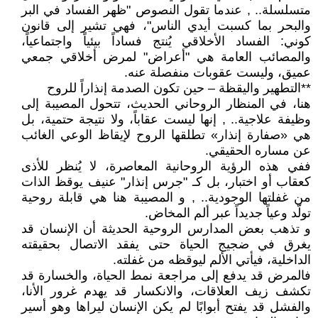
متسلسلة.. , عندما تقول النصوص "ظهر الفساد في البر
والبحر بما كسبت أيدي الناس"، فهي تشير إلى قانون
كوني: الفساد الأخلاقي يُنتج فساداً بيئياً واجتماعياً،
والمصائب العامة هي "أعراض" لمرض أخلاقي جمعي
عميق، وليست عقوبات منفصلة عنه.
**التطهير واليقظة – حين تكون الصدمة إنذاراً للروح
هنا، في المنظار الروحاني الحديث، تتحول المصيبة إلى
وظيفة علاجية.. , إنها ليست عقاباً، ولا نتيجة حتمية، بل
هي «صفارة إنذار» تطلقها الروح لإيقاظ الوعي الغائب
عن مساره الحقيقي.
ففي هذه الرؤية الروحانية المعاصرة، لا يُنظر للأذى
كعقاب أو اختبار، بل كـ "جرس إنذار" عنيف يوقظ الذات
من غفلتها الوجودية.. , و المصيبة هنا هي قابلة روحية
تولّد وعياً جديداً عبر ألم المخاض.
و تذهب بعض المدارس الروحية الحديثة أن الإنسان قد
يغرق في ضجيج الحياة حتى يفقد الاتصال بحقيقته
الداخلية، فيأتي الألم ليوقظه من غفلته.
فالمرض قد يدفع إلى مراجعة نمط الحياة، والخسارة قد
تكشف زيف العلاقات، والانكسار قد يهدم غرور الأنا،
والفشل قد يفتح أبوابًا لم يكن الإنسان ليراها وهو أسير