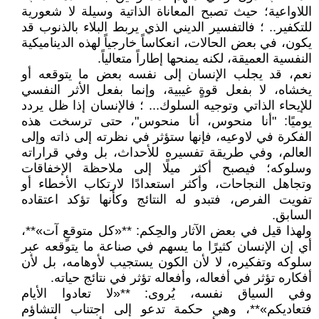
اللاواعية؛ حيث تصبح المعاناة الذاتية وسيلة لا شعورية
للتكفير.. ؛ فالتفسير الديني الذي يربط البلاء بالذنوب قد
يكون، في بعض الحالات، انعكاساً خارجياً لهذه الديناميكية
النفسية العميقة، لكنه يمنحها إطاراً متعالياً.
نعم، قد يجلب الإنسان إلى نفسه بعض ما يتوقعه أو
يخشاه، لا بفعل قوةٍ غيبية، وإنما بفعل الأثر النفسي
للإيحاء الذاتي وتوجيه السلوك... ؛ فالإنسان إذا ظل يردد
يوميًا: "أنا منحوس، أنا منحوس"، حتى ترسخت هذه
الفكرة في لاوعيه، فإنها ستؤثر في نظرته إلى ذاته وإلى
العالم، وفي طريقة تفسيره للأحداث، بل وفي قراراته
وسلوكه؛ فيصبح أكثر ميلًا إلى ملاحظة الإخفاقات
وتجاهل النجاحات، وأكثر استعدادًا لارتكاب الأخطاء أو
تفويت الفرص، فتبدو له النتائج وكأنها تؤكد اعتقاده
السابق.
ولهذا قيل في بعض الآثار والحِكم: **«كل متوقعٍ آت»**،
أي إن الإنسان كثيرًا ما يسهم في صناعة ما يتوقعه عبر
سلوكه وتفكيره، لا لأن الكون يستجيب لأوهامه، بل لأن
أفكاره تؤثر في أفعاله، وأفعاله تؤثر في نتائج حياته.
وفي السياق نفسه، يُروى: **«لا تعادوا الأيام
فتعاديكم»**، وهي حكمة تدعو إلى اجتناب التشاؤم