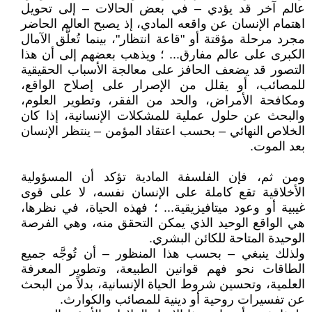
عالم آخر قد يؤدي – في بعض الحالات – إلى تحويل
اهتمام الإنسان عن واقعه المادي، إذ يصبح العالم الحاضر
مجرد مرحلة مؤقتة أو "قاعة انتظار"، بينما تُعلَّق الآمال
الكبرى على عالم مفارق... ؛ ويذهب بعضهم إلى أن هذا
التصور قد يضعف الحافز على معالجة الأسباب الحقيقية
للمصائب، أو يقلل من الإصرار على إصلاح الواقع،
ومكافحة الأمراض، والحد من الفقر، وتطوير العلوم،
والبحث عن حلول عملية للمشكلات الإنسانية، إذا كان
الخلاص النهائي – بحسب اعتقاد المؤمن – ينتظر الإنسان
بعد الموت.
ومن ثم، فإن الفلسفة المادية تؤكد أن المسؤولية
الأخلاقية تقع كاملة على الإنسان نفسه، لا على قوى
غيبية أو وعود ميتافيزيقية... ؛ فهذه الحياة، في نظرها،
هي الواقع الوحيد الذي يمكن التحقق منه، وهي الفرصة
الوحيدة المتاحة للكائن البشري.
ولذلك ينبغي – بحسب هذا المنظور – أن تُوجَّه جميع
الطاقات نحو فهم قوانين الطبيعة، وتطوير المعرفة
العلمية، وتحسين شروط الحياة الإنسانية، بدلاً من البحث
عن تفسيرات روحية أو دينية للمصائب والكوارث.