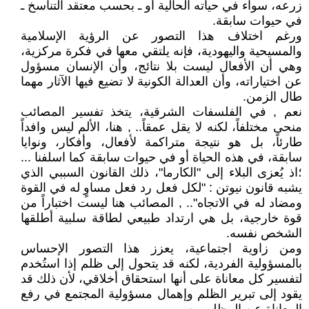
زرعه، سواء في حياته الحالية أو ـ بحسب معتقد التناسخ ـ
في حيوات سابقة.
ورغم اختلاف هذا التصور عن الرؤية الإسلامية
والمسيحية واليهودية، فإنه يلتقي معها في فكرة مركزية،
وهي أن الأفعال ليست بلا نتائج، وأن الإنسان مسؤول
عن اختياراته، وأن العدالة الكونية لا تضيع فيها الآثار مهما
طال الزمن.
نعم , في الفلسفات الشرقية، يتخذ تفسير المصائب
منحى مختلفاً، لكنه لا يقل عمقاً.. , هنا، الألم ليس وافداً
طارئاً، بل هو نتيجة متراكمة لأفعال، وأفكار، ونوايا
سابقة، في هذه الحياة أو في حيوات سابقة كما اسلفنا ...
؛اذ يُعزى البلاء إلى "الكارما"، ذلك القانون السببي الذي
يشبه قانون نيوتن : "لكل فعل رد فعل مساوٍ له في القوة
ومضاد له في الاتجاه".. , المصائب هنا ليست اختباراً من
قوة خارجية، بل هي ارتداد طبيعي لطاقة سلبية أطلقها
الشخص نفسه.
ومن زاوية اجتماعية، يعزز هذا التصور الإحساس
بالمسؤولية الفردية، لكنه قد يتحول إلى ظلم إذا استُخدم
لتفسير كل معاناة على أنها استحقاق أخلاقي، لأن ذلك قد
يقود إلى تبرير الظلم وإهمال مسؤولية المجتمع في رفع