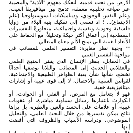
الأرض من تحت قدميه، لنفكك مفهوم "الأذية" والمصيبة
عبر صياغة تحليلية معمقة، تدمج بين ميتافيزيقا الغيب،
وعلم النفس الوجودي، وديناميكيات السوسيولوجيا (علم
الاجتماع)... ؛ اذ نسعى إلى تفكيك بنية البلاء من زوايا
فلسفية وجودية ونفسية واجتماعية، متجاوزةً التفسيرات
السطحية إلى أعماق أكثر حبكةً وتحليلاً، مع الحفاظ على
الأبعاد الغيبية التي تمنح الألم معناه المتعالي.
** وجهة نظر مغايرة: التفسير العلمي للمصائب في
مواجهة التفسير الغيبي
في المقابل، ينظر الإنسان الذي يتبنى المنهج العلمي
والعقلاني الحديث إلى المصائب والبلايا بوصفها أحداثًا
تخضع، شأنها شأن بقية الظواهر الطبيعية والاجتماعية،
لقوانين السببية والاحتمال، لا إلى قوى غيبية أو إشارات
ميتافيزيقية خفية.
فهو لا يتعامل مع المرض، أو الفقر، أو الحوادث، أو
الكوارث باعتبارها رسائل سماوية مباشرة، أو عقوبات
غيبية، أو علامات على الحسد والعين والطيرة، بل يراها
نتائج يمكن تفسيرها من خلال البحث العلمي، والتحليل
الموضوعي، ودراسة الأسباب والظروف التي أفضت
إليها.