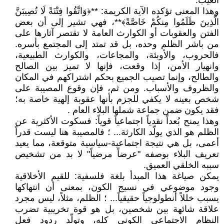
الغيب.
وهذا المعنى تؤكده الآية الكريمة: **﴿وَاتَّقُوا فِتْنَةً لَا تُصِيبَنَّ
الَّذِينَ ظَلَمُوا مِنكُمْ خَاصَّةً﴾**، فهي تشير إلى أن بعض
الفتن والعقوبات أو الكوارث العامة لا تقتصر آثارها على
من باشر الظلم وحده، بل قد تمتد إلى المجتمع بأسره.
فالحروب، والأوبئة، والمجاعات، والكوارث الطبيعية،
وانهيار الأمن، إذا وقعت، فإنها لا تميز بين الصالح
والطالح، وإنما تصيب الجميع بحكم اشتراكهم في المكان
والظروف والأسباب. ومن ثم، فإن وقوع المصيبة على
شخص بعينه لا يكفي للجزم بأنها عقوبة إلهية خاصة به؛
فقد يكون ضمن جماعة شملها البلاء العام .
وهذا يمنح بُعداً نقدياً اجتماعياً قوياً: فسكوت الأكثرية عن
الظلم هو الذي يولّد الكارثة... ؛ فالمصيبة هنا ليست قدراً
أعمى، بل هي نتيجة اجتماعية-سياسية متوقعة، مما يعيد
تعريف البلاء بوصفه "عرضاً مرضياً" لا بد من تشخيص
سببه الخلقي العميق.
يمكن صياغة هذا المبدأ بلغة فلسفية: للقيم الأخلاقية
وجود موضوعي في نسيج الكون، بمعنى أن انتهاكها
يسبب خللاً أنطولوجياً حقيقياً... ؛ الظلم، مثلاً، ليس مجرد
علاقة شائهة بين شخصين، بل هو قوة تخريبية تضرب
النظام الاجتماعي الكوني كله، وتولّد ردود فعل