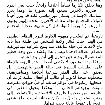
المعاناة عن المظلومين.
وهنا تخلق الكارما نظاماً أخلاقياً رادعاً، حيث يعي الفرد
أن ضرره بالآخرين سيعود إليه بصورة ما، وهذا يعزز
التماسك الاجتماعي بشكل غير مباشر، لكنه قد يبرر أحياناً
لامبالاة المجتمع تجاه معاناة الآخرين بحجة (إنهم يجنون
ما زرعوا ) ؛ وربما كانوا، قبل كل شيء، ضحايا للمجتمع
نفسه .
تاريخياً، تم استُخدم مفهوم الكارما لتبرير النظام الطبقي
في الهند، حيث فُسّر ولادة الشخص في طبقة دنيا بأنه
نتاج لأفعاله في حياة سابقة، مما يمنح شرعية ميتافيزيقية
لانعدام العدالة الاجتماعية.. , هذا يكشف عن وجه خطير
للمفاهيم الروحية حين تتحول إلى أيديولوجيا تثبيتية.
ووفقًا لهذا المنطق، لا يكتفي أصحاب هذه الرؤية بالإبقاء
على الطبقات الفقيرة في حالة الفقر والتهميش، بل
يضفون على ذلك الفقر شرعيةً أخلاقية وميتافيزيقية،
فيجعلونه نتيجةً لذنوبٍ أو مثالب أو أفعالٍ سلبية يُزعم أن
أصحابها ارتكبوها في عوالم سابقة أو في حيواتٍ مفترضة
سبقت وجودهم الحالي... ؛ وهكذا يتحول الفقير، في
نظرهم، من ضحيةٍ للظروف الاقتصادية والاجتماعية إلى
مذنبٍ يستحق ما حلّ به، وكأن معاناته ليست ظلمًا ينبغي
رفعه، بل عقوبةً عادلة يجب قبولها.