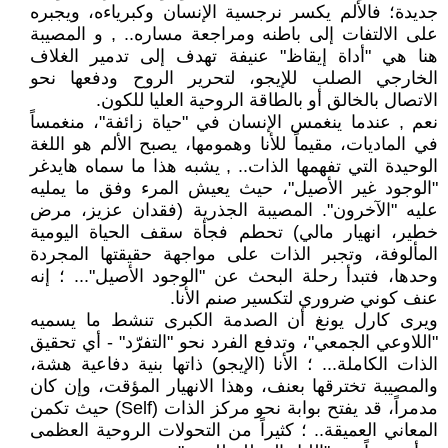
جديدة؛ فالألم يكسر نرجسية الإنسان وكبرياءه، ويجبره
على الالتفات إلى باطنه ومراجعة مساره.. , و المصيبة
هنا هي "أداة إيقاظ" عنيفة تهدف إلى تدمير الغلاف
الخارجي الصلب للإيجو، لتحرير الروح ودفعها نحو
الاتصال بالخالق أو بالطاقة الروحية العليا للكون.
نعم , عندما ينغمس الإنسان في "حياة زائفة"، منغمساً
في الماديات، مقيماً للأنا وهمومها، يصبح الألم هو اللغة
الوحيدة التي تفهمها الذات.. , يشبه هذا ما سماه هايدغر
"الوجود غير الأصيل"، حيث يعيش المرء وفق ما يمليه
عليه "الآخرون". المصيبة الجذرية (فقدان عزيز، مرض
خطير، انهيار مالي) تحطم فجأة سقف الحياة اليومية
المألوفة، وتجبر الذات على مواجهة حقيقتها المجردة
وحدها، فتبدأ رحلة البحث عن "الوجود الأصيل"... ؛ إنه
عنف كوني ضروري لتكسير صنم الأنا.
ويرى كارل يونغ أن الصدمة الكبرى تنشط ما يسميه
"اللاوعي الجمعي"، وتدفع الفرد نحو "التفرّد" - أي تحقيق
الذات الكاملة... ؛ الأنا (الإيجو) ذاتها بنية دفاعية هشة،
والمصيبة تخترقها بعنف، وهذا الانهيار المؤقت، وإن كان
مدمراً، قد يفتح بوابة نحو مركز الذات (Self) حيث تكمن
المعاني العميقة.. ؛ كثيراً من التحولات الروحية العظمى