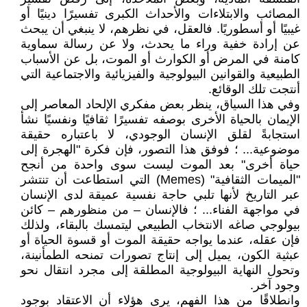
المصائب والابتلاءات والأحداث الكبرى تفسيرًا دينيًا أو
غيبيًا أو أسطوريًا. فالعقل، في نظرهم، لا ينبغي أن يبحث
عن إرادة خفية وراء ما يحدث، ولا عن رسالة سماوية
كامنة في المرض أو الكوارث أو الموت، بل عن الأسباب
الطبيعية والقوانين البيولوجية والفيزيائية والاجتماعية التي
أنتجت تلك الوقائع.
وفي هذا السياق، ينظر بعض مفكري الإلحاد المعاصر إلى
الإيمان بالحياة الأخرى بوصفه تفسيرًا ثقافيًا ونفسيًا نشأ
استجابةً لقلق الإنسان الوجودي، لا باعتباره حقيقة
موضوعية... ؛ فوفق هذا التصور، فإن فكرة "الهجرة إلى
حياة أخرى" بعد الموت ليست سوى واحدة من أنجح
"الميمات الثقافية" (Memes) التي استطاعت أن تنتشر
عبر التاريخ لأنها تلبي حاجة نفسية عميقة لدى الإنسان
في مواجهة الفناء... ؛ فالإنسان – من منظورهم – كائن
بيولوجي صاغه الانتخاب الطبيعي ليتمسك بالبقاء، ولذلك
فإن عقله، عندما يواجه حقيقة الموت أو قسوة الحياة أو
عبثية الكون، يميل إلى إنتاج تصورات تمنحه الطمأنينة،
وتحول النهاية البيولوجية المطلقة إلى مجرد انتقال نحو
وجود آخر.
وانطلاقًا من هذا الفهم، يرى هؤلاء أن الاعتقاد بوجود