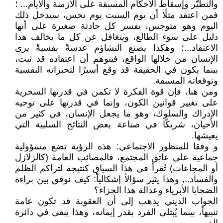
والتطيّر وإسقاط الأحكام المسبقة على الأزمنة والأيام... ؛
فمن اعتقد مثلًا أن يوم السبت يوم نحس، سيدخل ذلك
اليوم وهو متوجس، يفسر كل حادثة صغيرة على أنها
دليل على سوء الطالع، ويتغافل عن كل ما يخالف هذا
الاعتقاد...؛ وهكذا يصنع التشاؤم عدسةً نفسيةً يرى
الإنسان من خلالها الواقع، فيتوهم أن اعتقاده قد ثبت،
بينما يكون في الحقيقة قد وقع أسيرًا لتحيزاته النفسية
وتوقعاته المسبقة.
ومن هنا، فإن قوة الفكرة لا تكمن في قدرتها السحرية
على تغيير قوانين الكون، وإنما في قدرتها على توجيه
الإدراك والسلوك، وهو ما يجعل الإنسان، في كثير من
الأحيان، شريكًا في صناعة بعض النتائج السلبية التي
يعيشها.
و وفقا للمنظور الاجتماعي: هذه الرؤية تضع مسؤولية
جماعية على عاتق المجتمع، فالمصائب العامة (كالزلازل
أو المجاعات) تُقرأ في هذا السياق كنتيجة لتراكم الظلم
والفساد.., وهذا يثير سؤالاً إشكالياً: كيف نوفق بين براءة
الضحايا الأبرياء وعدالة هذا الجزاء؟
الجواب الديني يذهب إلى أن العقوبة قد تكون عامة
تنبيهاً، بينما يُبتلى الفرد بقدر إيمانه، وهذا يبقى في دائرة