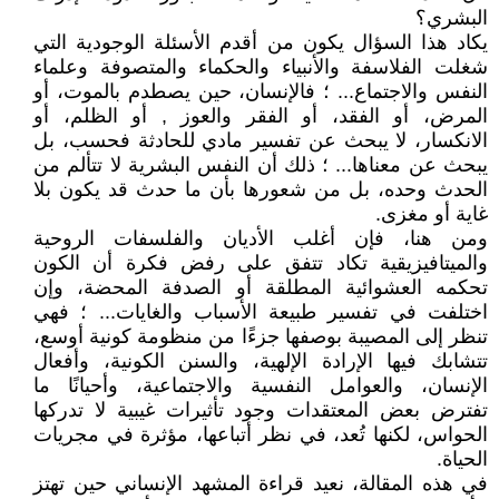
البشري؟
يكاد هذا السؤال يكون من أقدم الأسئلة الوجودية التي
شغلت الفلاسفة والأنبياء والحكماء والمتصوفة وعلماء
النفس والاجتماع... ؛ فالإنسان، حين يصطدم بالموت، أو
المرض، أو الفقد، أو الفقر والعوز , أو الظلم، أو
الانكسار، لا يبحث عن تفسير مادي للحادثة فحسب، بل
يبحث عن معناها... ؛ ذلك أن النفس البشرية لا تتألم من
الحدث وحده، بل من شعورها بأن ما حدث قد يكون بلا
غاية أو مغزى.
ومن هنا، فإن أغلب الأديان والفلسفات الروحية
والميتافيزيقية تكاد تتفق على رفض فكرة أن الكون
تحكمه العشوائية المطلقة أو الصدفة المحضة، وإن
اختلفت في تفسير طبيعة الأسباب والغايات... ؛ فهي
تنظر إلى المصيبة بوصفها جزءًا من منظومة كونية أوسع،
تتشابك فيها الإرادة الإلهية، والسنن الكونية، وأفعال
الإنسان، والعوامل النفسية والاجتماعية، وأحيانًا ما
تفترض بعض المعتقدات وجود تأثيرات غيبية لا تدركها
الحواس، لكنها تُعد، في نظر أتباعها، مؤثرة في مجريات
الحياة.
في هذه المقالة، نعيد قراءة المشهد الإنساني حين تهتز