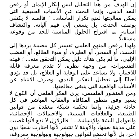
إن الهدف من هذا التحليل ليس إنكار الإيمان أو رفض
البعد الديني، وإنما البحث عن الأسباب الحقيقية التي
يمكن معالجتها لمنع تكرار المأساة... ؛ فالعلم لا يكتفي
بوصف الحدث، بل يسعى إلى فهم آلياته، واكتشاف
أسبابه، ثم اقتراح الحلول المناسبة للحد من وقوعه
مستقبلًا.
ولهذا يرفض المنهج العلمي تفسير كل مصيبة بردها إلى
الحسد، أو السحر، أو الطيرة، أو سوء الطالع، أو الغضب
الإلهي، ما لم يكن هناك دليل يمكن التحقق منه... ؛ فهذه
التفسيرات، من وجهة نظره، لا تقدم معرفة قابلة
للاختبار، ولا تساعد على الوقاية أو العلاج، بل قد تؤدي
أحيانًا إلى تعطيل التفكير النقدي، وصرف الانتباه عن
الأسباب الواقعية التي ينبغي معالجتها.
ومن المنظور الفلسفي، يرى الفكر العلمي أن الكون لا
يسير وفق منطق المكافأة والعقاب المباشر في كل
حادثة جزئية، وإنما تحكمه شبكة معقدة من قوانين
الطبيعة، والعلاقات السببية، والاحتمالات الإحصائية،
والعوامل البيئية والإنسانية... ؛ فالزلازل لا تقع لأنها غضبت
على مدينة بعينها، والأوبئة لا تنتشر لأنها اختارت شعبًا دون
آخر، بل لأنها تخضع لقوانين جيولوجية وبيولوجية معروفة،