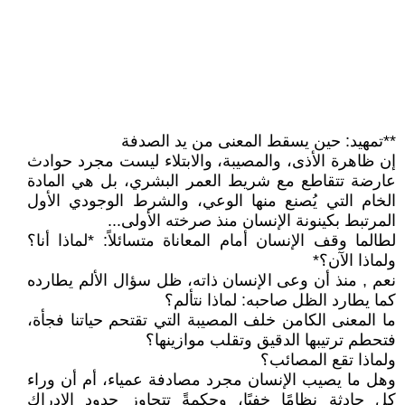
**تمهيد: حين يسقط المعنى من يد الصدفة
إن ظاهرة الأذى، والمصيبة، والابتلاء ليست مجرد حوادث
عارضة تتقاطع مع شريط العمر البشري، بل هي المادة
الخام التي يُصنع منها الوعي، والشرط الوجودي الأول
المرتبط بكينونة الإنسان منذ صرخته الأولى...
لطالما وقف الإنسان أمام المعاناة متسائلاً: *لماذا أنا؟
ولماذا الآن؟*
نعم , منذ أن وعى الإنسان ذاته، ظل سؤال الألم يطارده
كما يطارد الظل صاحبه: لماذا نتألم؟
ما المعنى الكامن خلف المصيبة التي تقتحم حياتنا فجأة،
فتحطم ترتيبها الدقيق وتقلب موازينها؟
ولماذا تقع المصائب؟
وهل ما يصيب الإنسان مجرد مصادفة عمياء، أم أن وراء
كل حادثة نظامًا خفيًا، وحكمةً تتجاوز حدود الإدراك