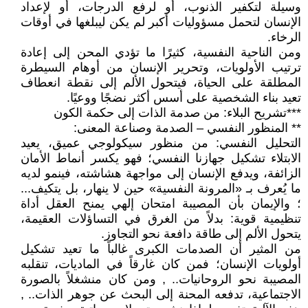
وسيلة لتكفير الذنوب، أو لرفع الدرجات، أو لإعداد
الإنسان لتحمل مسؤوليات أكبر لم يكن ليبلغها في أوقات
الرخاء.
ومن الناحية النفسية، كثيرًا ما تؤدي المحن إلى إعادة
ترتيب الأولويات، وتحرير الإنسان من أوهام السيطرة
المطلقة على الحياة، فيتحول الألم إلى نقطة انعطاف
تعيد بناء الشخصية على أسس أكثر نضجًا ووعيًا.
***تشريح البلاء: من صدمة الذات إلى حكمة الكون
** المنظور النفسي – الصدمة وصناعة المعنى:
التحليل النفسي: من منظور سيكولوجي عميق، يعيد
الابتلاء تشكيل جهازنا النفسي؛ فهو يكسر أنماط الأمان
الزائفة، ويدفع الإنسان إلى مواجهة هشاشته، فينمو لديه
ما يُعرف بـ «المرونة النفسية» حين لا ينهار، بل يتكيف...
؛ والإيمان بأن المصيبة امتحان إلهي يمنح العقل أداة
تنظيمية قوية: بدلاً من الغرق في التساؤلات العقيمة،
يتحول الألم إلى طاقة دافعة نحو التجاوز.
من المثير أن الصدمات الكبرى غالباً ما تعيد تشكيل
أولويات الإنسان؛ فمن كان غارقاً في الماديات، تنقلبه
المصيبة نحو الروحانيات.. , ومن كان منشغلاً بالصورة
الاجتماعية، تدفعه المحنة إلى البحث عن جوهر الذات.. ,