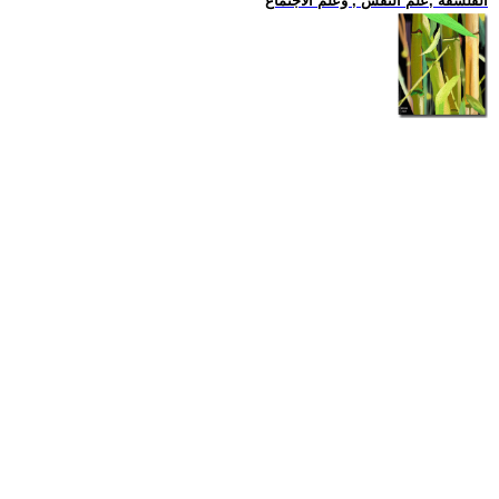
الفلسفة ,علم النفس , وعلم الاجتماع