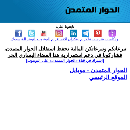
تابعونا على:
بودكاست
بنترست
تيلكرام
لينكدإن
الانستغرام
اليوتيوب
التويتر
الفيسبوك
تبرعاتكم وتبرعاتكن المالية تحفظ استقلال الحوار المتمدن،
فشاركونا في دعم استمرارية هذا الفضاء اليساري الحر
[اشترك في قناة ‫«الحوار المتمدن» على اليوتيوب]
الحوار المتمدن - موبايل
الموقع الرئيسي