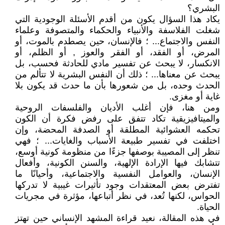
البشري؟
يكاد هذا السؤال يكون من أقدم الأسئلة الوجودية التي
شغلت الفلاسفة والأنبياء والحكماء والمتصوفة وعلماء
النفس والاجتماع... ؛ فالإنسان، حين يصطدم بالموت، أو
المرض، أو الفقد، أو الفقر والعوز , أو الظلم، أو
الانكسار، لا يبحث عن تفسير مادي للحادثة فحسب، بل
يبحث عن معناها... ؛ ذلك أن النفس البشرية لا تتألم من
الحدث وحده، بل من شعورها بأن ما حدث قد يكون بلا
غاية أو مغزى.
ومن هنا، فإن أغلب الأديان والفلسفات الروحية
والميتافيزيقية تكاد تتفق على رفض فكرة أن الكون
تحكمه العشوائية المطلقة أو الصدفة المحضة، وإن
اختلفت في تفسير طبيعة الأسباب والغايات... ؛ فهي
تنظر إلى المصيبة بوصفها جزءًا من منظومة كونية أوسع،
تتشابك فيها الإرادة الإلهية، والسنن الكونية، وأفعال
الإنسان، والعوامل النفسية والاجتماعية، وأحيانًا ما
تفترض بعض المعتقدات وجود تأثيرات غيبية لا تدركها
الحواس، لكنها تُعد، في نظر أتباعها، مؤثرة في مجريات
الحياة.
في هذه المقالة، نعيد قراءة المشهد الإنساني حين تهتز