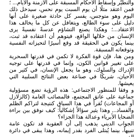
والتطيّر وإسقاط الأحكام المسبقة على الأزمنة والأيام... ؛
فمن اعتقد مثلًا أن يوم السبت يوم نحس، سيدخل ذلك
اليوم وهو متوجس، يفسر كل حادثة صغيرة على أنها
دليل على سوء الطالع، ويتغافل عن كل ما يخالف هذا
الاعتقاد...؛ وهكذا يصنع التشاؤم عدسةً نفسيةً يرى
الإنسان من خلالها الواقع، فيتوهم أن اعتقاده قد ثبت،
بينما يكون في الحقيقة قد وقع أسيرًا لتحيزاته النفسية
وتوقعاته المسبقة.
ومن هنا، فإن قوة الفكرة لا تكمن في قدرتها السحرية
على تغيير قوانين الكون، وإنما في قدرتها على توجيه
الإدراك والسلوك، وهو ما يجعل الإنسان، في كثير من
الأحيان، شريكًا في صناعة بعض النتائج السلبية التي
يعيشها.
و وفقا للمنظور الاجتماعي: هذه الرؤية تضع مسؤولية
جماعية على عاتق المجتمع، فالمصائب العامة (كالزلازل
أو المجاعات) تُقرأ في هذا السياق كنتيجة لتراكم الظلم
والفساد.., وهذا يثير سؤالاً إشكالياً: كيف نوفق بين براءة
الضحايا الأبرياء وعدالة هذا الجزاء؟
الجواب الديني يذهب إلى أن العقوبة قد تكون عامة
تنبيهاً، بينما يُبتلى الفرد بقدر إيمانه، وهذا يبقى في دائرة