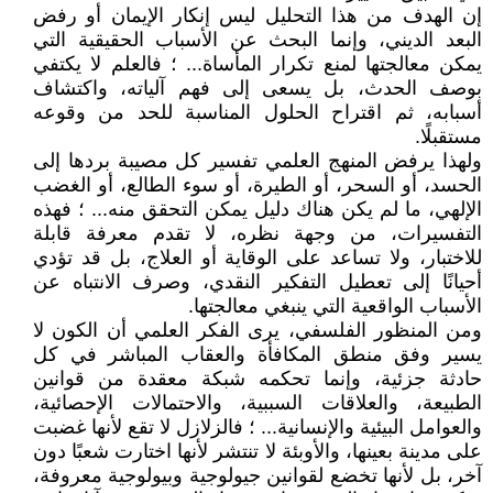
إن الهدف من هذا التحليل ليس إنكار الإيمان أو رفض
البعد الديني، وإنما البحث عن الأسباب الحقيقية التي
يمكن معالجتها لمنع تكرار المأساة... ؛ فالعلم لا يكتفي
بوصف الحدث، بل يسعى إلى فهم آلياته، واكتشاف
أسبابه، ثم اقتراح الحلول المناسبة للحد من وقوعه
مستقبلًا.
ولهذا يرفض المنهج العلمي تفسير كل مصيبة بردها إلى
الحسد، أو السحر، أو الطيرة، أو سوء الطالع، أو الغضب
الإلهي، ما لم يكن هناك دليل يمكن التحقق منه... ؛ فهذه
التفسيرات، من وجهة نظره، لا تقدم معرفة قابلة
للاختبار، ولا تساعد على الوقاية أو العلاج، بل قد تؤدي
أحيانًا إلى تعطيل التفكير النقدي، وصرف الانتباه عن
الأسباب الواقعية التي ينبغي معالجتها.
ومن المنظور الفلسفي، يرى الفكر العلمي أن الكون لا
يسير وفق منطق المكافأة والعقاب المباشر في كل
حادثة جزئية، وإنما تحكمه شبكة معقدة من قوانين
الطبيعة، والعلاقات السببية، والاحتمالات الإحصائية،
والعوامل البيئية والإنسانية... ؛ فالزلازل لا تقع لأنها غضبت
على مدينة بعينها، والأوبئة لا تنتشر لأنها اختارت شعبًا دون
آخر، بل لأنها تخضع لقوانين جيولوجية وبيولوجية معروفة،