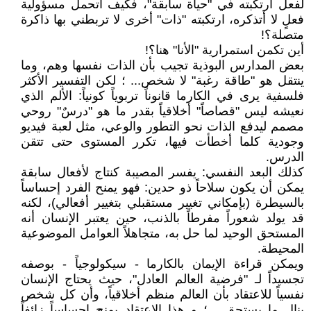
لفعل ارتكبته في "حياة سابقة"، فكيف أتحمل مسؤولية
فعلٍ لا أتذكره، ارتكبته "ذات" أخرى لا تربطني بها ذاكرة
متصلة؟!
أين تكمن استمرارية "الأنا" هنا؟!
بعض المدارس البوذية تجيب بأن الذات نفسها وهم، وما
ينتقل هو "طاقة رغبة" لا شخص... ؛ لكن التفسير الأكثر
فلسفية يرى في الكارما قانوناً تربوياً كونياً: الألم الذي
نعيشه ليس "قصاصاً" أخلاقياً بقدر ما هو "درسٌ" روحي
مصمم ليدفع الذات نحو التطور والوعي، مثل لعبة فيديو
وجودية كلما أخطأت فيها، تكرر المستوى حتى تتقن
الدرس.
كذلك البعد النفسي: يفسر المصيبة كنتاج لأفعال سابقة
يمكن أن يكون سلاحاً ذو حدين: فهو يمنح الفرد إحساساً
بالسيطرة (بإمكاني تغيير مستقبلي بتغيير أفعالي)، لكنه
قد يولد شعوراً مفرطاً بالذنب، حين يعتبر الإنسان أنه
المستحق الوحيد لما حل به، متجاهلاً العوامل الموضوعية
المحيطة.
ويمكن قراءة الإيمان بالكارما - سيكولوجياً - بوصفه
تجسيداً لـ "فرضية العالم العادل"، حيث يحتاج الإنسان
نفسياً للاعتقاد بأن العالم منظم أخلاقياً، وأن كل شخص
ينال ما يستحق... ؛ و هذا الاعتقاد يمنح إحساساً زائفاً