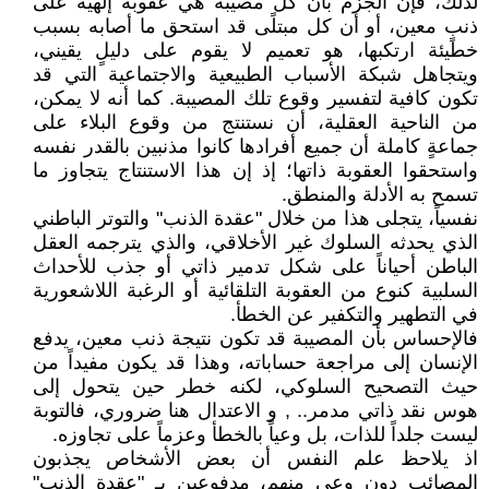
لذلك، فإن الجزم بأن كل مصيبة هي عقوبة إلهية على
ذنبٍ معين، أو أن كل مبتلًى قد استحق ما أصابه بسبب
خطيئة ارتكبها، هو تعميم لا يقوم على دليلٍ يقيني،
ويتجاهل شبكة الأسباب الطبيعية والاجتماعية التي قد
تكون كافية لتفسير وقوع تلك المصيبة. كما أنه لا يمكن،
من الناحية العقلية، أن نستنتج من وقوع البلاء على
جماعةٍ كاملة أن جميع أفرادها كانوا مذنبين بالقدر نفسه
واستحقوا العقوبة ذاتها؛ إذ إن هذا الاستنتاج يتجاوز ما
تسمح به الأدلة والمنطق.
نفسياً، يتجلى هذا من خلال "عقدة الذنب" والتوتر الباطني
الذي يحدثه السلوك غير الأخلاقي، والذي يترجمه العقل
الباطن أحياناً على شكل تدمير ذاتي أو جذب للأحداث
السلبية كنوع من العقوبة التلقائية أو الرغبة اللاشعورية
في التطهير والتكفير عن الخطأ.
فالإحساس بأن المصيبة قد تكون نتيجة ذنب معين، يدفع
الإنسان إلى مراجعة حساباته، وهذا قد يكون مفيداً من
حيث التصحيح السلوكي، لكنه خطر حين يتحول إلى
هوس نقد ذاتي مدمر.. , و الاعتدال هنا ضروري، فالتوبة
ليست جلداً للذات، بل وعياً بالخطأ وعزماً على تجاوزه.
اذ يلاحظ علم النفس أن بعض الأشخاص يجذبون
المصائب دون وعي منهم، مدفوعين بـ "عقدة الذنب"