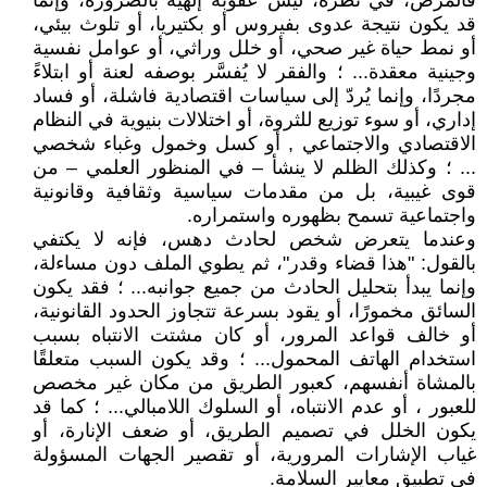
فالمرض، في نظره، ليس عقوبة إلهية بالضرورة، وإنما
قد يكون نتيجة عدوى بفيروس أو بكتيريا، أو تلوث بيئي،
أو نمط حياة غير صحي، أو خلل وراثي، أو عوامل نفسية
وجينية معقدة... ؛ والفقر لا يُفسَّر بوصفه لعنة أو ابتلاءً
مجردًا، وإنما يُردّ إلى سياسات اقتصادية فاشلة، أو فساد
إداري، أو سوء توزيع للثروة، أو اختلالات بنيوية في النظام
الاقتصادي والاجتماعي , أو كسل وخمول وغباء شخصي
... ؛ وكذلك الظلم لا ينشأ – في المنظور العلمي – من
قوى غيبية، بل من مقدمات سياسية وثقافية وقانونية
واجتماعية تسمح بظهوره واستمراره.
وعندما يتعرض شخص لحادث دهس، فإنه لا يكتفي
بالقول: "هذا قضاء وقدر"، ثم يطوي الملف دون مساءلة،
وإنما يبدأ بتحليل الحادث من جميع جوانبه... ؛ فقد يكون
السائق مخمورًا، أو يقود بسرعة تتجاوز الحدود القانونية،
أو خالف قواعد المرور، أو كان مشتت الانتباه بسبب
استخدام الهاتف المحمول... ؛ وقد يكون السبب متعلقًا
بالمشاة أنفسهم، كعبور الطريق من مكان غير مخصص
للعبور ، أو عدم الانتباه، أو السلوك اللامبالي... ؛ كما قد
يكون الخلل في تصميم الطريق، أو ضعف الإنارة، أو
غياب الإشارات المرورية، أو تقصير الجهات المسؤولة
في تطبيق معايير السلامة.