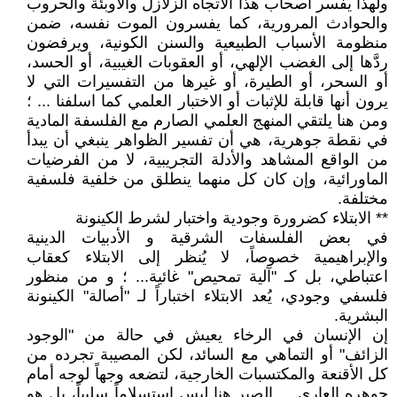
ولهذا يفسر أصحاب هذا الاتجاه الزلازل والأوبئة والحروب
والحوادث المرورية، كما يفسرون الموت نفسه، ضمن
منظومة الأسباب الطبيعية والسنن الكونية، ويرفضون
ردَّها إلى الغضب الإلهي، أو العقوبات الغيبية، أو الحسد،
أو السحر، أو الطيرة، أو غيرها من التفسيرات التي لا
يرون أنها قابلة للإثبات أو الاختبار العلمي كما اسلفنا ... ؛
ومن هنا يلتقي المنهج العلمي الصارم مع الفلسفة المادية
في نقطة جوهرية، هي أن تفسير الظواهر ينبغي أن يبدأ
من الواقع المشاهد والأدلة التجريبية، لا من الفرضيات
الماورائية، وإن كان كل منهما ينطلق من خلفية فلسفية
مختلفة.
** الابتلاء كضرورة وجودية واختبار لشرط الكينونة
في بعض الفلسفات الشرقية و الأدبيات الدينية
والإبراهيمية خصوصاً، لا يُنظر إلى الابتلاء كعقاب
اعتباطي، بل كـ "آلية تمحيص" غائية... ؛ و من منظور
فلسفي وجودي، يُعد الابتلاء اختباراً لـ "أصالة" الكينونة
البشرية.
إن الإنسان في الرخاء يعيش في حالة من "الوجود
الزائف" أو التماهي مع السائد، لكن المصيبة تجرده من
كل الأقنعة والمكتسبات الخارجية، لتضعه وجهاً لوجه أمام
جوهره العاري.. , الصبر هنا ليس استسلاماً سلبياً، بل هو