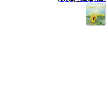
الفلسفة ,علم النفس , وعلم الاجتماع