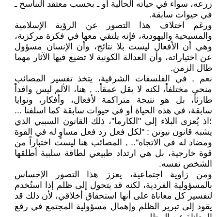
زرعه، سواء في حياته الحالية أو ـ بحسب معتقد التناسخ ـ
في حيوات سابقة.
ورغم اختلاف هذا التصور عن الرؤية الإسلامية
والمسيحية واليهودية، فإنه يلتقي معها في فكرة مركزية،
وهي أن الأفعال ليست بلا نتائج، وأن الإنسان مسؤول
عن اختياراته، وأن العدالة الكونية لا تضيع فيها الآثار مهما
طال الزمن.
نعم , في الفلسفات الشرقية، يتخذ تفسير المصائب
منحى مختلفاً، لكنه لا يقل عمقاً.. , هنا، الألم ليس وافداً
طارئاً، بل هو نتيجة متراكمة لأفعال، وأفكار، ونوايا
سابقة، في هذه الحياة أو في حيوات سابقة كما اسلفنا ...
؛اذ يُعزى البلاء إلى "الكارما"، ذلك القانون السببي الذي
يشبه قانون نيوتن : "لكل فعل رد فعل مساوٍ له في القوة
ومضاد له في الاتجاه".. , المصائب هنا ليست اختباراً من
قوة خارجية، بل هي ارتداد طبيعي لطاقة سلبية أطلقها
الشخص نفسه.
ومن زاوية اجتماعية، يعزز هذا التصور الإحساس
بالمسؤولية الفردية، لكنه قد يتحول إلى ظلم إذا استُخدم
لتفسير كل معاناة على أنها استحقاق أخلاقي، لأن ذلك قد
يقود إلى تبرير الظلم وإهمال مسؤولية المجتمع في رفع