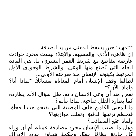
**تمهيد: حين يسقط المعنى من يد الصدفة
إن ظاهرة الأذى، والمصيبة، والابتلاء ليست مجرد حوادث
عارضة تتقاطع مع شريط العمر البشري، بل هي المادة
الخام التي يُصنع منها الوعي، والشرط الوجودي الأول
المرتبط بكينونة الإنسان منذ صرخته الأولى...
لطالما وقف الإنسان أمام المعاناة متسائلاً: *لماذا أنا؟
ولماذا الآن؟*
نعم , منذ أن وعى الإنسان ذاته، ظل سؤال الألم يطارده
كما يطارد الظل صاحبه: لماذا نتألم؟
ما المعنى الكامن خلف المصيبة التي تقتحم حياتنا فجأة،
فتحطم ترتيبها الدقيق وتقلب موازينها؟
ولماذا تقع المصائب؟
وهل ما يصيب الإنسان مجرد مصادفة عمياء، أم أن وراء
كل حادثة نظامًا خفيًا، وحكمةً تتجاوز حدود الإدراك