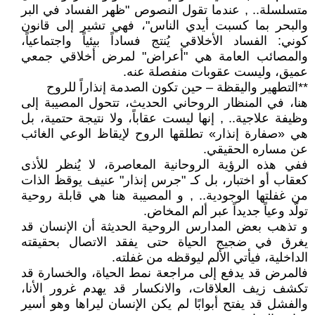
متسلسلة.. , عندما تقول النصوص "ظهر الفساد في البر
والبحر بما كسبت أيدي الناس"، فهي تشير إلى قانون
كوني: الفساد الأخلاقي يُنتج فساداً بيئياً واجتماعياً،
والمصائب العامة هي "أعراض" لمرض أخلاقي جمعي
عميق، وليست عقوبات منفصلة عنه.
**التطهير واليقظة – حين تكون الصدمة إنذاراً للروح
هنا، في المنظار الروحاني الحديث، تتحول المصيبة إلى
وظيفة علاجية.. , إنها ليست عقاباً، ولا نتيجة حتمية، بل
هي «صفارة إنذار» تطلقها الروح لإيقاظ الوعي الغائب
عن مساره الحقيقي.
ففي هذه الرؤية الروحانية المعاصرة، لا يُنظر للأذى
كعقاب أو اختبار، بل كـ "جرس إنذار" عنيف يوقظ الذات
من غفلتها الوجودية.. , و المصيبة هنا هي قابلة روحية
تولّد وعياً جديداً عبر ألم المخاض.
و تذهب بعض المدارس الروحية الحديثة أن الإنسان قد
يغرق في ضجيج الحياة حتى يفقد الاتصال بحقيقته
الداخلية، فيأتي الألم ليوقظه من غفلته.
فالمرض قد يدفع إلى مراجعة نمط الحياة، والخسارة قد
تكشف زيف العلاقات، والانكسار قد يهدم غرور الأنا،
والفشل قد يفتح أبوابًا لم يكن الإنسان ليراها وهو أسير