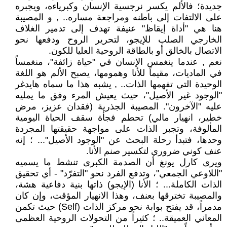
جديدة؛ فالألم يكسر نرجسية الإنسان وكبرياءه، ويجبره
على الالتفات إلى باطنه ومراجعة مساره.. , و المصيبة
هنا هي "أداة إيقاظ" عنيفة تهدف إلى تدمير الغلاف
الخارجي الصلب للإيجو، لتحرير الروح ودفعها نحو
الاتصال بالخالق أو بالطاقة الروحية العليا للكون.
نعم , عندما ينغمس الإنسان في "حياة زائفة"، منغمساً
في الماديات، مقيماً للأنا وهمومها، يصبح الألم هو اللغة
الوحيدة التي تفهمها الذات.. , يشبه هذا ما سماه هايدغر
"الوجود غير الأصيل"، حيث يعيش المرء وفق ما يمليه
عليه "الآخرون". المصيبة الجذرية (فقدان عزيز، مرض
خطير، انهيار مالي) تحطم فجأة سقف الحياة اليومية
المألوفة، وتجبر الذات على مواجهة حقيقتها المجردة
وحدها، فتبدأ رحلة البحث عن "الوجود الأصيل"... ؛ إنه
عنف كوني ضروري لتكسير صنم الأنا.
ويرى كارل يونغ أن الصدمة الكبرى تنشط ما يسميه
"اللاوعي الجمعي"، وتدفع الفرد نحو "التفرّد" - أي تحقيق
الذات الكاملة... ؛ الأنا (الإيجو) ذاتها بنية دفاعية هشة،
والمصيبة تخترقها بعنف، وهذا الانهيار المؤقت، وإن كان
مدمراً، قد يفتح بوابة نحو مركز الذات (Self) حيث تكمن
المعاني العميقة.. ؛ كثيراً من التحولات الروحية العظمى