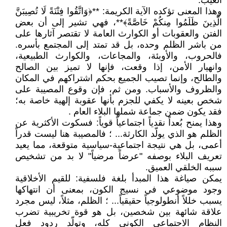
الغيب.
وهذا المعنى تؤكده الآية الكريمة: **﴿وَاتَّقُوا فِتْنَةً لَا تُصِيبَنَّ
الَّذِينَ ظَلَمُوا مِنكُمْ خَاصَّةً﴾**، فهي تشير إلى أن بعض
الفتن والعقوبات أو الكوارث العامة لا تقتصر آثارها على
من باشر الظلم وحده، بل قد تمتد إلى المجتمع بأسره.
فالحروب، والأوبئة، والمجاعات، والكوارث الطبيعية،
وانهيار الأمن، إذا وقعت، فإنها لا تميز بين الصالح
والطالح، وإنما تصيب الجميع بحكم اشتراكهم في المكان
والظروف والأسباب. ومن ثم، فإن وقوع المصيبة على
شخص بعينه لا يكفي للجزم بأنها عقوبة إلهية خاصة به؛
فقد يكون ضمن جماعة شملها البلاء العام .
وهذا يمنح بُعداً نقدياً اجتماعياً قوياً: فسكوت الأكثرية عن
الظلم هو الذي يولّد الكارثة... ؛ فالمصيبة هنا ليست قدراً
أعمى، بل هي نتيجة اجتماعية-سياسية متوقعة، مما يعيد
تعريف البلاء بوصفه "عرضاً مرضياً" لا بد من تشخيص
سببه الخلقي العميق.
يمكن صياغة هذا المبدأ بلغة فلسفية: للقيم الأخلاقية
وجود موضوعي في نسيج الكون، بمعنى أن انتهاكها
يسبب خللاً أنطولوجياً حقيقياً... ؛ الظلم، مثلاً، ليس مجرد
علاقة شائهة بين شخصين، بل هو قوة تخريبية تضرب
النظام الاجتماعي الكوني كله، وتولّد ردود فعل