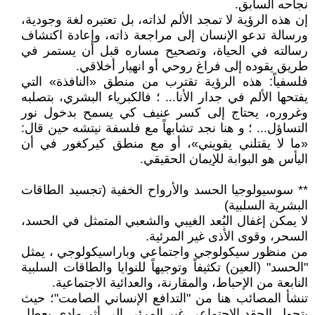
نجاحه السابق.
إن هذه الرؤية لا تمجد الألم لذاته، بل تعتبره لغة وجودية،
ورسالة تدعو الإنسان إلى مراجعة ذاته، وإعادة اكتشاف
رسالته في الحياة، وتصحيح مساره قبل أن يستمر في
طريق يقوده إلى فراغ روحي أو انهيار أخلاقي.
فلسفياً: هذه الرؤية تقترب من منطق «النافذة» التي
يفتحها الألم في جدار الأنا... ؛ فالكبرياء البشري، بتصلبه
وغروره، يحتاج إلى كسر عنيف كي يسمح بدخول نور
التساؤل... ؛ و هنا نجد تشابهاً مع فلسفة نيتشه حين قال:
«ما لا يقتلني يقويني»، أو مع منطق كيركغور في أن
اليأس هو البوابة للإيمان الحقيقي.
** سوسيولوجيا الحسد والأرواح الخفية (تجسيد الطاقات
البشرية السلبية)
لا يمكن إغفال البُعد الغيبي والشعبي المتمثل في الحسد،
السحر، وقوى الأذى غير المرئية.
من منظور سيكولوجي واجتماعي وباراسيكولوجي ، يمثل
"الحسد" (العين) تكثيفاً وتوجيهاً للنوايا والطاقات السلبية
النابعة من الإحباط، والمقارنة، والعدائية الاجتماعية.
تنشأ المصائب هنا من "التدافع الإنساني الصامت"؛ حيث
يتحول الحقد الاجتماعي غير المرئي إلى أثر مادي يعطل