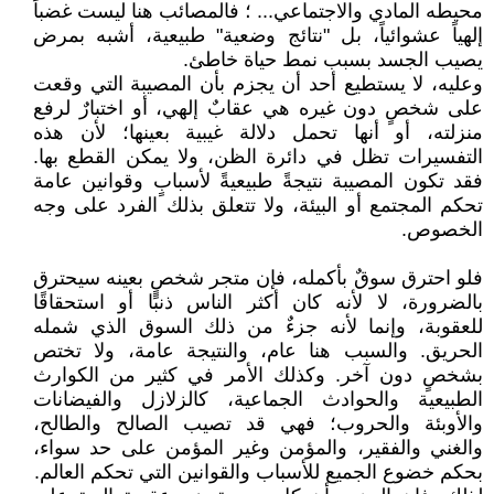
محيطه المادي والاجتماعي... ؛ فالمصائب هنا ليست غضباً
إلهياً عشوائياً، بل "نتائج وضعية" طبيعية، أشبه بمرض
يصيب الجسد بسبب نمط حياة خاطئ.
وعليه، لا يستطيع أحد أن يجزم بأن المصيبة التي وقعت
على شخصٍ دون غيره هي عقابٌ إلهي، أو اختبارٌ لرفع
منزلته، أو أنها تحمل دلالة غيبية بعينها؛ لأن هذه
التفسيرات تظل في دائرة الظن، ولا يمكن القطع بها.
فقد تكون المصيبة نتيجةً طبيعيةً لأسبابٍ وقوانين عامة
تحكم المجتمع أو البيئة، ولا تتعلق بذلك الفرد على وجه
الخصوص.
فلو احترق سوقٌ بأكمله، فإن متجر شخصٍ بعينه سيحترق
بالضرورة، لا لأنه كان أكثر الناس ذنبًا أو استحقاقًا
للعقوبة، وإنما لأنه جزءٌ من ذلك السوق الذي شمله
الحريق. والسبب هنا عام، والنتيجة عامة، ولا تختص
بشخصٍ دون آخر. وكذلك الأمر في كثير من الكوارث
الطبيعية والحوادث الجماعية، كالزلازل والفيضانات
والأوبئة والحروب؛ فهي قد تصيب الصالح والطالح،
والغني والفقير، والمؤمن وغير المؤمن على حد سواء،
بحكم خضوع الجميع للأسباب والقوانين التي تحكم العالم.