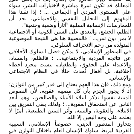
المعاناة قد تكون ثمرة مباشرة لاختيارات البشر، سواء
على المستوى الفردي أو الجماعي ... ؛ إذا نقلنا هذا
المفهوم إلى التحليل النفسي والاجتماعي، نجد أن
للممارسات الإنسانية السلبية "آثاراً وضعية وحتمية".
الظلم، الجشع، والتعدي على السنن الكونية أو الاجتماعية
لا يمر دون ثمن... ؛ فالمصيبة هنا هي النتيجة الموضوعية
المتولدة من رحم الانحراف السلوكي.
في المنظور الإسلامي، لا يمكن فصل السلوك الأخلاقي
عن نتائجه الفردية والاجتماعية... ؛ فالظلم، والفساد،
والاعتداء على الحقوق، والطغيان، ليست مجرد أخطاء
أخلاقية، بل أفعال تُحدث خللًا في النظام الاجتماعي
والإنساني.
ومع ذلك، فإن هذا الفهم يحتاج إلى قدر كبير من التوازن؛
إذ لا يجوز الجزم بأن كل مصيبة عقوبة، لأن النصوص
الدينية نفسها تذكر ابتلاء الأنبياء والصالحين، وهم أبعد
الناس عن استحقاق العقوبة... ؛ ولذلك يبقى التفريق بين
الابتلاء، والعقوبة، والتنبيه، وأثر السنن الطبيعية، أمرًا لا
يعلمه على وجه اليقين إلا الله.
يتجاوز المنظور الديني، خصوصاً الإسلامي، السببية
الفردية ليربط سلوك الإنسان العام باختلال التوازن في