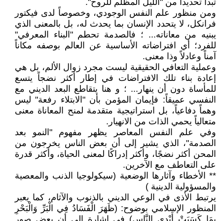
تبدأ تحديداً من "الليل المظلم للروح".
ومن منظور علم النفس الوجودي، وخصوصاً لدى فيكتور
فرانكل، لا يتحدد الإنسان بما يحدث له، بل بالمعنى الذي
يبنيه من معاناته... ؛ فالصدمة تحطم "البناء المعرفي"
للفرد؛ أي افتراضاته الأساسية عن العالم بوصفه مكاناً
آمناً وعادلاً وذا معنى.
وعملية التعافي الحقيقية ليست مجرد زوال الألم، بل هي
إعادة بناء تلك الافتراضات في إطار أكثر نضجاً يتسع
للمأساة دون أن ينهار... ؛ و هنا يتقاطع البعد الديني مع
النفسي عميقاً: فإيمان المؤمن بأن "الابتلاء رفعة" ليس
وهماً دفاعياً، بل استراتيجية متقدمة لمنح المعاناة معنى
متعالياً يحمي الذات من الانهيار.
وفي علم النفس المعاصر يظهر مفهوم "النمو بعد
الصدمة"، الذي يشير إلى أن بعض الناس يخرجون من
المحن أكثر نضجًا، وأكثر إدراكًا لمعنى الحياة، وأكثر قدرة
على التعاطف مع الآخرين.
** الأخطاء وآثارها الوضعية (سيكولوجيا الذنب والمعصية
والمسؤولية الدينية )
يرتبط الأذى في الوعي الديني بالذنوب والآثام، كما يعبر
المنظور الإسلامي بوضوح: (ظَهَرَ الْفَسَادُ فِي الْبَرِّ وَالْبَحْرِ
بِمَا كَسَبَتْ أَيْدِي النَّاسِ) في إشارة إلى أن بعض صور