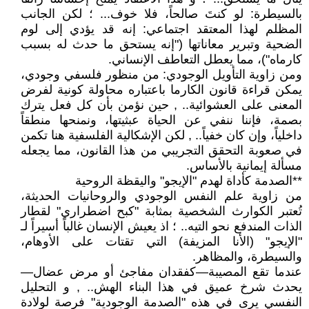
بالسيطرة: لو كنتَ صالحاً، فلا خوف... ؛ لكن الجانب
المظلم لهذا المعتقد اجتماعي: إنه قد يؤدي إلى لوم
الضحية وتبرير معاناتها ("إنه يستحق ما حدث له بسبب
كارماه")، مما يعطل التعاطف الإنساني.
ومن زاوية التأويل الوجودي: من منظور فلسفي وجودي،
يمكن قراءة قانون الكارما باعتباره محاولة كونية لفرض
المعنى على العشوائية.. , حين نؤمن بأن كل فعل يترك
بصمة، فإننا ننفي عن الحياة عبثيتها، ونمنحها منطقاً
داخلياً، وإن كان خفياً.. , لكن الإشكالية الفلسفية هنا تكمن
في صعوبة التحقق التجريبي من هذا القانون، مما يجعله
مسألة إيمانية بالأساس.
**الصدمة كأداة لهدم "الإيجو" واليقظة الروحية
من زاوية علم النفس الوجودي والروحانيات الحديثة،
تُعتبر الكوارث الشخصية بمثابة "كبح اضطراري" لقطار
الذات المندفع نحو التيه.. ؛ اذ يعيش الإنسان غالباً أسيراً لـ
"الإيجو" (الأنا المزيفة) التي تقتات على الأوهام،
والسيطرة، والمظاهر.
عندما تقع المصيبة—كفقدان مفاجئ أو مرض عضال—
يحدث شرخ عميق في هذا البناء الهش.. , و التحليل
النفسي يرى في هذه "الصدمة الوجودية" فرصة لولادة