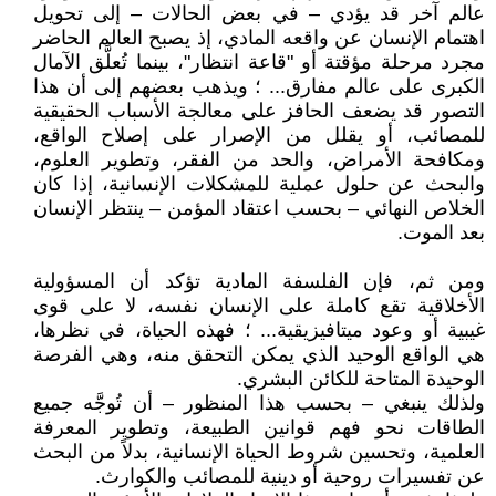
عالم آخر قد يؤدي – في بعض الحالات – إلى تحويل
اهتمام الإنسان عن واقعه المادي، إذ يصبح العالم الحاضر
مجرد مرحلة مؤقتة أو "قاعة انتظار"، بينما تُعلَّق الآمال
الكبرى على عالم مفارق... ؛ ويذهب بعضهم إلى أن هذا
التصور قد يضعف الحافز على معالجة الأسباب الحقيقية
للمصائب، أو يقلل من الإصرار على إصلاح الواقع،
ومكافحة الأمراض، والحد من الفقر، وتطوير العلوم،
والبحث عن حلول عملية للمشكلات الإنسانية، إذا كان
الخلاص النهائي – بحسب اعتقاد المؤمن – ينتظر الإنسان
بعد الموت.
ومن ثم، فإن الفلسفة المادية تؤكد أن المسؤولية
الأخلاقية تقع كاملة على الإنسان نفسه، لا على قوى
غيبية أو وعود ميتافيزيقية... ؛ فهذه الحياة، في نظرها،
هي الواقع الوحيد الذي يمكن التحقق منه، وهي الفرصة
الوحيدة المتاحة للكائن البشري.
ولذلك ينبغي – بحسب هذا المنظور – أن تُوجَّه جميع
الطاقات نحو فهم قوانين الطبيعة، وتطوير المعرفة
العلمية، وتحسين شروط الحياة الإنسانية، بدلاً من البحث
عن تفسيرات روحية أو دينية للمصائب والكوارث.