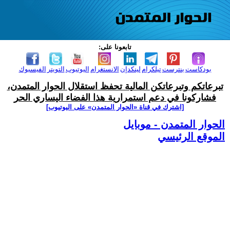
تابعونا على:
بودكاست
بنترست
تيلكرام
لينكدإن
الانستغرام
اليوتيوب
التويتر
الفيسبوك
تبرعاتكم وتبرعاتكن المالية تحفظ استقلال الحوار المتمدن،
فشاركونا في دعم استمرارية هذا الفضاء اليساري الحر
[اشترك في قناة ‫«الحوار المتمدن» على اليوتيوب]
الحوار المتمدن - موبايل
الموقع الرئيسي