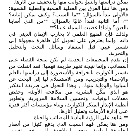
يمكن دراستها والتنبؤ بجوانب منها والتخفيف من آثارها.
ومن هنا نشأ الفرق بين العقلية العلمية والعقلية الشعبية؛
فالأولى تبدأ بالسؤال: **ما السبب؟ وكيف يمكن إثباته؟
**، أما الثانية فتبدأ غالبًا بالسؤال: **من الذي أصابنا
بالعين؟ ولماذا غضبت السماء علينا؟**.
ولذلك فإن المنهج العلمي لا يحارب الإيمان الديني في
ذاته، وإنما يعترض على تحويل كل ظاهرة مجهولة إلى
تفسير غيبي قبل استنفاد وسائل البحث والتحليل
والتجربة.
إن تقدم المجتمعات الحديثة لم يكن نتيجة القضاء على
المصائب، وإنما نتيجة تغيير طريقة فهمها؛ فقد انتقلت من
تفسير الكوارث بالخرافة والأسطورة إلى دراستها بالعلم
والإحصاء والتجريب، ومن الاستسلام لها إلى البحث عن
أسبابها والوقاية منها.. , وهذا التحول في طريقة التفكير
هو الذي مكّن البشرية من مكافحة الأوبئة، وخفض
معدلات الوفيات، وتحسين السلامة المرورية، وتطوير
أنظمة الإنذار المبكر للكوارث، وبناء مؤسسات أكثر قدرة
على إدارة الأزمات وتقليل آثارها.
** شاهد على الرؤية المادية للمصائب والحياة
ومن هنا يمكن فهم السبب الذي يدفع كثيرًا من أنصار
الفلسفة المادية، وبعض الملاحدة، إلى رفض تفسير