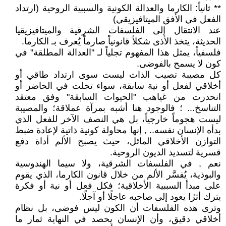
** ثانياً: الكارما والعدالة الكونية والسببية الروحية (ارتداد
الفعل في الأفق الميتافيزيقي)
عند الانتقال إلى الفلسفات الشرقية والميتافيزيقيا
الحديثة، يتخذ الأذى شكلاً قانونياً صارماً يُعرف بـ الكارما.
فلسفياً، يمثل هذا المفهوم تجلياً لـ "العدالة المطلقة" في
كون لا يسمح بالفوضى.
كل مصيبة تصيب الذات ليست سوى ارتداد طاقي أو
أخلاقي لفعل أو نية سابقة، سواء تجلت في الحاضر أو
انحدرت من غياهب "الحيوات السابقة" وفق معتقد
التناسخ... ؛ فالوجود هنا أشبه بمرآة عملاقة؛ والمصيبة
ليست هجوماً خارجياً، بل هي النصف الآخر للفعل الذي
بدأه الإنسان نفسه.. , إنها محاولة كونية ذاتية لإعادة ضبط
التوازن الأخلاقي المائل، حيث يصبح الألم أداة دفع
قسرية لتسديد الديون الروحية.
نعم , في الفلسفات الشرقية، ولا سيما الهندوسية
والبوذية، يُفسَّر الألم من خلال قانون الكارما، الذي يقوم
على مبدأ السببية الأخلاقية؛ فكل فعل أو نية أو فكرة
يترك أثرًا يعود إلى صاحبه عاجلًا أو آجلًا.
وترى هذه الفلسفات أن الكون ليس فوضى، بل نظام
أخلاقي دقيق، وأن الإنسان يحصد في النهاية ثمار ما