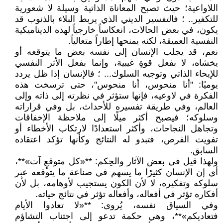
اللاواعية؛ حيث تصبح المعاناة الذاتية وسيلة لا شعورية
للتكفير.. ؛ فالتفسير الديني الذي يربط البلاء بالذنوب قد
يكون، في بعض الحالات، انعكاساً خارجياً لهذه الديناميكية
النفسية العميقة، لكنه يمنحها إطاراً متعالياً.
نعم، قد يجلب الإنسان إلى نفسه بعض ما يتوقعه أو
يخشاه، لا بفعل قوةٍ غيبية، وإنما بفعل الأثر النفسي
للإيحاء الذاتي وتوجيه السلوك... ؛ فالإنسان إذا ظل يردد
يوميًا: "أنا منحوس، أنا منحوس"، حتى ترسخت هذه
الفكرة في لاوعيه، فإنها ستؤثر في نظرته إلى ذاته وإلى
العالم، وفي طريقة تفسيره للأحداث، بل وفي قراراته
وسلوكه؛ فيصبح أكثر ميلًا إلى ملاحظة الإخفاقات
وتجاهل النجاحات، وأكثر استعدادًا لارتكاب الأخطاء أو
تفويت الفرص، فتبدو له النتائج وكأنها تؤكد اعتقاده
السابق.
ولهذا قيل في بعض الآثار والحِكم: **«كل متوقعٍ آت»**،
أي إن الإنسان كثيرًا ما يسهم في صناعة ما يتوقعه عبر
سلوكه وتفكيره، لا لأن الكون يستجيب لأوهامه، بل لأن
أفكاره تؤثر في أفعاله، وأفعاله تؤثر في نتائج حياته.
وفي السياق نفسه، يُروى: **«لا تعادوا الأيام
فتعاديكم»**، وهي حكمة تدعو إلى اجتناب التشاؤم