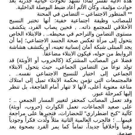
هذه الآلية تفسر لماذا نشهد تحولات حياتية جذرية بعد
حوادث مؤلمة، وكأن الألم أعاد ضبط البوصلة الداخلية.
** المنظور الاجتماعي – التضامن في المحنة
للمصائب وظيفة اجتماعية خفية: أنها تختبر النسيج
الأخلاقي للمجتمع ذاته.. , فحين يصاب الفرد، يتكشف
مستوى التضامن والتراحم في محيطه.. , فالابتلاء الخاص
يتحول إلى مرآة تعكس صحة الجسد الاجتماعي؛ إما أن
يجد المبتلى شبكة أمان إنسانية تعينه، أو يكتشف هشاشة
الروابط من حوله، فيكون الابتلاء مضاعفاً.
فضلا عن المصائب المشتركة (كالحروب أو الأوبئة) قد
تولد نوعاً من التضامن الجماعي، حيث يتحول الابتلاء
الجماعي إلى اختبار للنسيج الاجتماعي نفسه.. ,
فالمجتمعات التي تؤمن بحكمة الابتلاء تميل إلى امتلاك
مناعة معنوية أعلى، لأنها لا تنهار أمام الفاجعة، بل تنظر
إليها كمرحلة عبور.
وقد تعمل المصائب كمحفز لتغيير المسار الجمعي .. ؛
على صعيد الجماعات، تعمل الكوارث (حروب، أوبئة)
كآلية "كبح اضطراري" للحضارات، فتجبرها على مراجعة
قيمها... ؛ فالحرب العالمية الثانية مثلاً ولّدت فكراً وجودياً
وفنياً وأخلاقياً جديداً، تماماً كما يمر الفرد بصحوة بعد
صدمة.