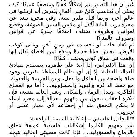
غير أن هذا التصور يثير إشكالًا عقليًا ومنطقيًا عميقًا: كيف
يمكن أن يُحاسَب كائنٌ على أفعالٍ يُفترض أنه ارتكبها في
عالمٍ آخر، وربما قبل مليار سنة، وفي مجرةٍ تبعد عن
مجرة درب التبانة آلاف أو ملايين السنين الضوئية، وخضع
لقوانين وظروف تختلف اختلافًا جذريًا عن قوانين
وظروف عالمنا؟!
ثم يُعاد خلقه أو تجسيده في زمنٍ آخر، وعلى كوكب
الأرض، ليعيش حياةً جديدةً ويدفع ثمن أخطاءٍ يُقال إنها
وقعت في سياق كوني مختلف كليًا؟!
إن هذا الافتراض، إذا أُخذ على ظاهره، يصطدم بمبادئ
العدالة العقلية؛ إذ إن أي نظام للمساءلة يفترض وجود
صلة واضحة بين الفاعل والفعل، وبين الجريمة والعقوبة،
مع حفظ الذاكرة والهوية والمسؤولية... ؛ أما مع انقطاع
الذاكرة، وتبدل الزمان والمكان، وتغير العالم نفسه، فإن
فكرة العقاب تتحول من مفهومٍ للعدالة إلى مجرد ادعاء
لا يمكن التحقق منه أو إخضاعه لأي معيار عقلي أو
تجريبي.
**التحليل الفلسفي – إشكالية السببية التراجعية:
يثير مفهوم الكارما إشكاليات فلسفية عميقة تتعلق
بالزمان والمسؤولية.. , فإذا كانت مصيبتي الحالية نتيجة