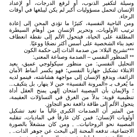
وسيلة لتكفير الذنوب، أو لرفع الدرجات، أو لإعداد
الإنسان لتحمل مسؤوليات أكبر لم يكن ليبلغها في أوقات
الرخاء.
ومن الناحية النفسية، كثيرًا ما تؤدي المحن إلى إعادة
ترتيب الأولويات، وتحرير الإنسان من أوهام السيطرة
المطلقة على الحياة، فيتحول الألم إلى نقطة انعطاف
تعيد بناء الشخصية على أسس أكثر نضجًا ووعيًا.
***تشريح البلاء: من صدمة الذات إلى حكمة الكون
** المنظور النفسي – الصدمة وصناعة المعنى:
التحليل النفسي: من منظور سيكولوجي عميق، يعيد
الابتلاء تشكيل جهازنا النفسي؛ فهو يكسر أنماط الأمان
الزائفة، ويدفع الإنسان إلى مواجهة هشاشته، فينمو لديه
ما يُعرف بـ «المرونة النفسية» حين لا ينهار، بل يتكيف...
؛ والإيمان بأن المصيبة امتحان إلهي يمنح العقل أداة
تنظيمية قوية: بدلاً من الغرق في التساؤلات العقيمة،
يتحول الألم إلى طاقة دافعة نحو التجاوز.
من المثير أن الصدمات الكبرى غالباً ما تعيد تشكيل
أولويات الإنسان؛ فمن كان غارقاً في الماديات، تنقلبه
المصيبة نحو الروحانيات.. , ومن كان منشغلاً بالصورة
الاجتماعية، تدفعه المحنة إلى البحث عن جوهر الذات.. ,