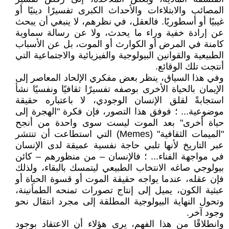
المصائب والابتلاءات والأحداث الكبرى تفسيرًا دينيًا أو
غيبيًا أو أسطوريًا. فالعقل، في نظرهم، لا ينبغي أن يبحث
عن إرادة خفية وراء ما يحدث، ولا عن رسالة سماوية
كامنة في المرض أو الكوارث أو الموت، بل عن الأسباب
الطبيعية والقوانين البيولوجية والفيزيائية والاجتماعية التي
أنتجت تلك الوقائع.
وفي هذا السياق، ينظر بعض مفكري الإلحاد المعاصر إلى
الإيمان بالحياة الأخرى بوصفه تفسيرًا ثقافيًا ونفسيًا نشأ
استجابةً لقلق الإنسان الوجودي، لا باعتباره حقيقة
موضوعية... ؛ فوفق هذا التصور، فإن فكرة "الهجرة إلى
حياة أخرى" بعد الموت ليست سوى واحدة من أنجح
"الميمات الثقافية" (Memes) التي استطاعت أن تنتشر
عبر التاريخ لأنها تلبي حاجة نفسية عميقة لدى الإنسان
في مواجهة الفناء... ؛ فالإنسان – من منظورهم – كائن
بيولوجي صاغه الانتخاب الطبيعي ليتمسك بالبقاء، ولذلك
فإن عقله، عندما يواجه حقيقة الموت أو قسوة الحياة أو
عبثية الكون، يميل إلى إنتاج تصورات تمنحه الطمأنينة،
وتحول النهاية البيولوجية المطلقة إلى مجرد انتقال نحو
وجود آخر.
وانطلاقًا من هذا الفهم، يرى هؤلاء أن الاعتقاد بوجود