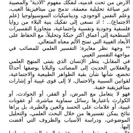
الأرض من تحت قدميه، لنفكك مفهوم "الأذية" والمصيبة
عبر صياغة تحليلية معمقة، تدمج بين ميتافيزيقا الغيب،
وعلم النفس الوجودي، وديناميكيات السوسيولوجيا (علم
الاجتماع)... ؛ اذ نسعى إلى تفكيك بنية البلاء من زوايا
فلسفية وجودية ونفسية واجتماعية، متجاوزةً التفسيرات
السطحية إلى أعماق أكثر حبكةً وتحليلاً، مع الحفاظ على
الأبعاد الغيبية التي تمنح الألم معناه المتعالي.
** وجهة نظر مغايرة: التفسير العلمي للمصائب في
مواجهة التفسير الغيبي
في المقابل، ينظر الإنسان الذي يتبنى المنهج العلمي
والعقلاني الحديث إلى المصائب والبلايا بوصفها أحداثًا
تخضع، شأنها شأن بقية الظواهر الطبيعية والاجتماعية،
لقوانين السببية والاحتمال، لا إلى قوى غيبية أو إشارات
ميتافيزيقية خفية.
فهو لا يتعامل مع المرض، أو الفقر، أو الحوادث، أو
الكوارث باعتبارها رسائل سماوية مباشرة، أو عقوبات
غيبية، أو علامات على الحسد والعين والطيرة، بل يراها
نتائج يمكن تفسيرها من خلال البحث العلمي، والتحليل
الموضوعي، ودراسة الأسباب والظروف التي أفضت
إليها.