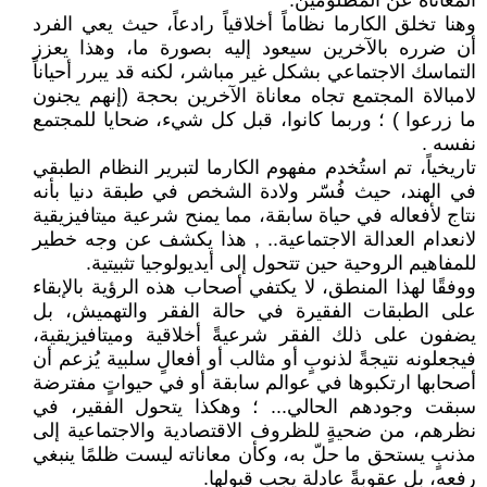
المعاناة عن المظلومين.
وهنا تخلق الكارما نظاماً أخلاقياً رادعاً، حيث يعي الفرد
أن ضرره بالآخرين سيعود إليه بصورة ما، وهذا يعزز
التماسك الاجتماعي بشكل غير مباشر، لكنه قد يبرر أحياناً
لامبالاة المجتمع تجاه معاناة الآخرين بحجة (إنهم يجنون
ما زرعوا ) ؛ وربما كانوا، قبل كل شيء، ضحايا للمجتمع
نفسه .
تاريخياً، تم استُخدم مفهوم الكارما لتبرير النظام الطبقي
في الهند، حيث فُسّر ولادة الشخص في طبقة دنيا بأنه
نتاج لأفعاله في حياة سابقة، مما يمنح شرعية ميتافيزيقية
لانعدام العدالة الاجتماعية.. , هذا يكشف عن وجه خطير
للمفاهيم الروحية حين تتحول إلى أيديولوجيا تثبيتية.
ووفقًا لهذا المنطق، لا يكتفي أصحاب هذه الرؤية بالإبقاء
على الطبقات الفقيرة في حالة الفقر والتهميش، بل
يضفون على ذلك الفقر شرعيةً أخلاقية وميتافيزيقية،
فيجعلونه نتيجةً لذنوبٍ أو مثالب أو أفعالٍ سلبية يُزعم أن
أصحابها ارتكبوها في عوالم سابقة أو في حيواتٍ مفترضة
سبقت وجودهم الحالي... ؛ وهكذا يتحول الفقير، في
نظرهم، من ضحيةٍ للظروف الاقتصادية والاجتماعية إلى
مذنبٍ يستحق ما حلّ به، وكأن معاناته ليست ظلمًا ينبغي
رفعه، بل عقوبةً عادلة يجب قبولها.