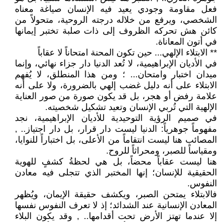
فعل مقاومة وجودي يعيد فيه الإنسان صياغة معناه
الشخصي، ويرفع من خلاله درجته الروحية، متحولاً من
كائن هش تحركه الظروف إلى ذات صلبة تختبر إيمانها
في أتون المعاناة.
** الابتلاء الإلهي... حين تكون المحنة امتحاناً لا عقاباً
في الأديان الإبراهيمية، لا تُعد الدنيا دار جزاء نهائي، وإنما
ميدان اختبار وامتحان... ؛ ومن هذا المنطلق، لا يُفهم
الابتلاء على أنه دليل غضب إلهي بالضرورة، ولا على أنه
علامة رفض أو هجر، بل قد يكون صورة من صور العناية
الإلهية التي تُربي الإنسان وتعيد تشكيل شخصيته.
في صميم الرؤية التوحيدية للأديان الإبراهيمية، نجد
مفهوماً جوهرياً: الدنيا ليست دار قرار، بل دار اجتياز.. ,
المصائب هنا ليست انتقاماً من الأعلى، بل اختباراً للنوايا،
ومقياساً للصبر، ومحراثاً للروح.
هنا ليست عقاباً محضاً، بل هي لحظةُ كشفٍ للهوية
الحقيقية للإنسان؛ إنها المختبر الذي تتجلى فيه معادن
النفوس.
فالابتلاء يمتحن الصبر، ويكشف حقيقة الإيمان، ويُظهر
المعادن الإنسانية عند الشدائد؛ إذ لا تعرف النفوس نفسها
إلا عندما تهتز الأرض تحت أقدامها.. , وقد يكون البلاء