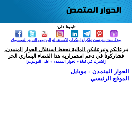
تابعونا على:
بودكاست
بنترست
تيلكرام
لينكدإن
الانستغرام
اليوتيوب
التويتر
الفيسبوك
تبرعاتكم وتبرعاتكن المالية تحفظ استقلال الحوار المتمدن،
فشاركونا في دعم استمرارية هذا الفضاء اليساري الحر
[اشترك في قناة ‫«الحوار المتمدن» على اليوتيوب]
الحوار المتمدن - موبايل
الموقع الرئيسي