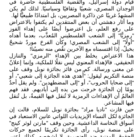
قيام دولة إسرائيل، والقضية الفلسطينية حاضرة في
الوجدان المصري، شعبيًا وثقافيًا وسياسيًا. لذلك لم يكن
المشهدُ غريبًا عن ذاكرة المصريين، بل امتدادًا طبيعيًّا لها.
وما أثار دهشتي أن بعض المنتقدين لم يكتفوا بالاعتراض
على رفع العلم، بل اعترضوا أيضًا على إهداء الفوز
"رمزيًّا" إلى الشعب الفلسطيني المُعذَّب، بعدما أهداه
"أولًا" إلى الشعب المصري! وكأن الفرحَ موردٌ شحيحٌ
بخيلٌ، إذا اقتسمناه مع الآخرين نقُص منه نصيبُنا!
هذا الاعتراض يخلط بين الإهداء "الرمزي" والتنازل
الحقيقي. فالإهداء المعنوي ليس نقلًا للملكية، وإنما إعلانٌ
عن معنى ورسالة. كم من فائز بجائزة نوبل وقف على
منصة التكريم ليقول: “أُهدي هذه الجائزة إلى شعبي”، أو
“إلى ضحايا الحروب”، أو “إلى المضطهدين”. ولم يقل أحدٌ
يومًا إن الجائزة خرجت من يده إلى أياديهم. فقد فهم
العالمُ أن الإهداءات الرمزية لا تُنقل فيها القيمةُ، بل تُنقل
فيها المشاعر.
حين فازت "ناديا مراد" بجائزة نوبل للسلام، قالت إن
الجائزة لكل النساء الإيزيديات اللواتي عانين الاستعباد في
أسواق النخاسة الداعشية. وحين وقف "مارتن لوثر كينج"
على منصة نوبل، رأى الجائزة تكريمًا لجميع حركات
الحقوق المدنية ضد العنصرية، لا لشخصه. كذلك اعتبر