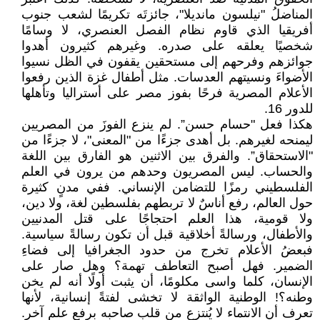
المناضلُ "نيلسون مانديلا"، جائزتَه تكريمًا لشعب جنوب
أفريقيا الذي قاوم نظام الفصل العنصري، لا وسامًا
شخصيًا يعلقه على صدره. وغيرهم كثيرون أهدوا
جوائزهم وفرحهم إلى مستحقين يقفون في الظل نسيوا
الأضواءَ ونسيتهم العدسات. مثل أطفال غزة الذين رفعوا
الأعلام المصرية فرحًا بفوز مصر على أستراليا وتأهلها
للدور 16.
هكذا فعل "حسام حسن”. لم ينزع الفوزَ من المصريين
ليمنحه لغيرهم. بل أهدى جزءًا من "المعنى"، لا جزءًا من
"الاستحقاق”. والفرق بين الاثنين هو الفارق بين اللغة
والحساب. ليس المصريون وحدهم من يرون في العلم
الفلسطيني رمزًا للتضامن الإنساني. ففي مدنٍ كثيرة
حول العالم، رفع أناسٌ لا تربطهم بفلسطين لغة، ولا دين،
ولا قومية، هذا العلم احتجاجًا على قتل المدنيين
والأطفال، ورسالةً أخلاقية قبل أن تكون رسالةً سياسية.
فبعضُ الأعلام تخرج من حدود الجغرافيا إلى فضاءِ
الضمير. فهل أصبح التعاطف تهمة؟ وهل صار على
الإنسان، كلما واسى مكلومًا، أن يثبت أولًا أنه لم يخن
وطنه؟! الوطنية الواثقة لا تخشى لفتةً إنسانية، لأنها
تعرف أن الانتماء لا يُنتزع من قلب صاحبه برفع علمٍ آخر.