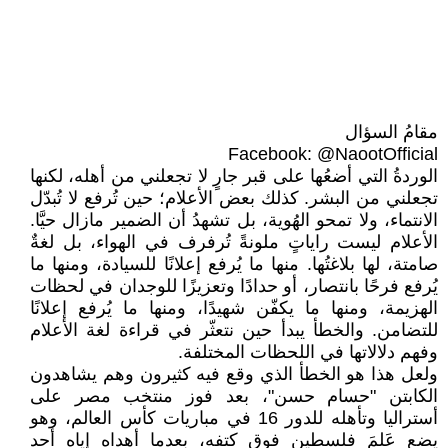
مقامُ السؤال
Facebook: @NaootOfficial
الوردةُ التي أضعُها على قبر جارٍ لا تجعلني من أهله، لكنها
تجعلني من البشر. كذلك بعض الأعلام؛ حين تُرفع لا تُبدّل
الانتماء، ولا تمحو الهُوية، بل تشهدُ أن الضمير مازال حيَّا.
الأعلام ليست راياتٍ ملونةً تُرفرف في الهواء، بل لغةٌ
صامتة، لها بلاغتُها. منها ما يُرفع إعلانًا للسيادة، ومنها ما
يُرفع فرحًا بانتصار، أو حدادًا وتعزيزًا للوجدان في لحظات
الهزيمة، ومنها ما يكفّن شهيدًا، ومنها ما يُرفع إعلانًا
للتضامن. والخطأ يبدأ حين نتعثّر في قراءة لغة الأعلام
وفهم دلالاتها في اللحظات المختلفة.
ولعل هذا هو الخطأ الذي وقع فيه كثيرون وهم يشاهدون
الكابتن "حسام حسن"، بعد فوز منتخب مصر على
أستراليا وتأهله للدور 16 في مباريات كأس العالم، وهو
يضع عَلمَ فلسطين فوق كتفه، بعدما أهداه إياه أحد