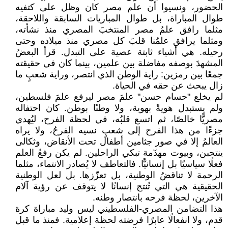
الحضور، ونسيوا أن علم مصر كان وظل على كتفيه
طوال المباراة، بل طوال المباريات السابقة واللاحقة،
مثلما رافق علمُ مصر المنتخبَ المصري منذ نشأته،
ومثلما يرافق علمُنا قلبَ كل مصري منذ ميلاده وحتى
رحيله. هي أشياء ثابتة عصية على التبدل. قرأ البعضُ
المشهدَ بوصفه مفاضلة بين علمين، بينما كان في حقيقته
جمعًا بين رمزين: راية الوطن الذي انتصر، وراية شعبٍ ما
زال يبحث عن حقه في الحياة.
لم يخلع "حسام حسن" علمَ مصر ليرفع علمَ فلسطين،
ولم يستبدل هويةً بهوية، ولا وطنًا بوطن. كان احتفاله
مصريًّا خالصًا، ثم اتسع قلبُه، في لحظة الفرح، ليُهدي
جزءًا من هذا الفرح إلى شعبٍ نسيه الفرحُ، ولا يراه
العالمُ إلا في صور جثامين أطفال تحت الأنقاض، وثكالى
ينتحبن، وبيوت مهدّمة تبكي الراحلين. لم يكن رفعُ العلم
فعلًا سياسيًا بل إنسانيًّا. فالتعاطف لا يُصادر الانتماء، مثلما
الرحمة لا تناقضُ الوطنية، بل تعزّزها. بل لعل الوطنية
الحقيقية هي التي تُنتج إنسانًا لا يتوقف عن رؤية آلام
الآخرين، لحظة فرحه بانتصار وطنه.
هذا التضامن المصري-الفلسطيني ليس وليد مباراة كرة
قدم، ولا انفعالًا عابرًا فرضته لحظة إعلامية. فمنذ ما قبل