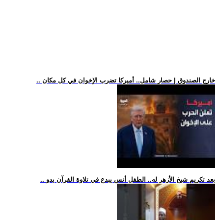
.. خارج الصندوق | حصار شامل.. أميركا تضرب الإخوان في كل مكان
.. بعد تكريم شيخ الأزهر له.. الطفل أنس يبدع في تلاوة القرآن بدو