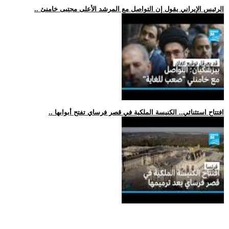
.. الرئيس الإيراني يقول إن التواصل مع المرشد الأعلى مجتبى خامنئ
.. افتتاح استثنائي.. الكنيسة الملكية في قصر فرساي تفتح أبوابها