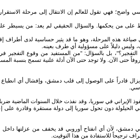
 واضح؛ فهي تقول للعالم إن الانتقال إلى مرحلة الاستقرار ل
 على من يحكمها. والسؤال الحقيقي لم يعد: من يسيطر عل
ياغة هذه المرحلة، وهو ما قد يثير حساسية لدى أطراف إقليم
يت، وليس دليلاً على مسؤولية أي طرف بعينه.
ذ التفجير؟"، بل بالسؤال: "من المستفيد من وقوع التفجير في
فاً حتى الآن. ولا توجد حتى الآن أدلة علنية تسمح بنسبة المس
ا يزال قادراً على الوصول إلى قلب دمشق، وإفشال أي انطباع ب
اسي.
ذ الإيراني في سوريا، وقد نفذت خلال السنوات الماضية ضربات 
ي الحيلولة دون تحول سوريا إلى دولة مستقرة وقادرة على إعا
ي دمشق، لأن أي انفتاح أوروبي قد يخفف من عزلتها داخل ال
راف ترجيحاً للاستفادة من هذا التوقيت.