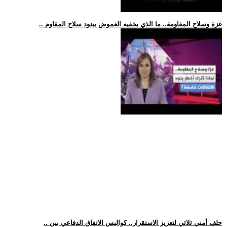
.. غزة وسلاح المقاومة.. ما الذي يخفيه الغموض ببنود سلاح المقاوم
.. حلف أمني ثلاثي لتعزيز الاستقرار.. كواليس الاتفاق الدفاعي بين