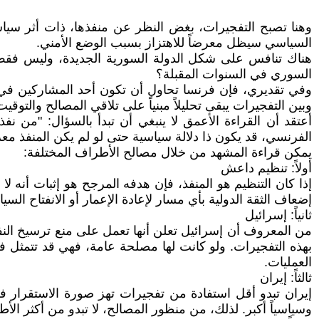
وهنا تصبح التفجيرات، بغض النظر عن منفذها، ذات أثر سياسي
السياسي سيظل معرضاً للاهتزاز بسبب الوضع الأمني.
هناك تنافس على شكل الدولة السورية الجديدة، وليس فقط
السوري في السنوات المقبلة؟
وفي تقديري، فإن فرنسا تحاول أن تكون أحد المشاركين في ص
وبين التفجيرات يبقى تحليلاً مبنياً على تلاقي المصالح والتوق
أعتقد أن القراءة الأعمق لا ينبغي أن تبدأ بالسؤال: "من نف
الفرنسي، قد يكون ذا دلالة سياسية حتى لو لم يكن المنفذ معرو
يمكن قراءة المشهد من خلال مصالح الأطراف المختلفة:
أولاً: تنظيم داعش
إذا كان التنظيم هو المنفذ، فإن هدفه المرجح هو إثبات أنه ل
إضعاف الثقة الدولية بأي مسار لإعادة الإعمار أو الانفتاح السي
ثانياً: إسرائيل
من المعروف أن إسرائيل تعلن أنها تعمل على منع ترسيخ النفو
بهذه التفجيرات. ولو كانت لها مصلحة عامة، فهي قد تتمثل ف
العمليات.
ثالثاً: إيران
إيران تبدو أقل استفادة من تفجيرات تهز صورة الاستقرار ف
وسياسياً أكبر. لذلك، من منظور المصالح، لا تبدو من أكثر الأط