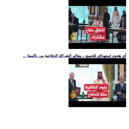
.. -أي هجوم استهداف للجميع-.. معالم الشراكة الدفاعية بين باكستا