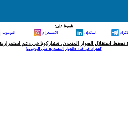
تابعونا على:
لكرام
لينكدإن
الانستغرام
اليوتيوب
ية تحفظ استقلال الحوار المتمدن، فشاركونا في دعم استمرارية 
[اشترك في قناة ‫«الحوار المتمدن» على اليوتيوب]