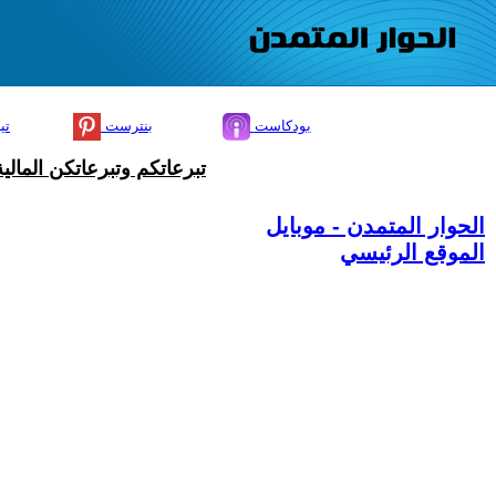
بودكاست
بنترست
تي
تبرعاتكم وتبرعاتكن المال
الحوار المتمدن - موبايل
الموقع الرئيسي