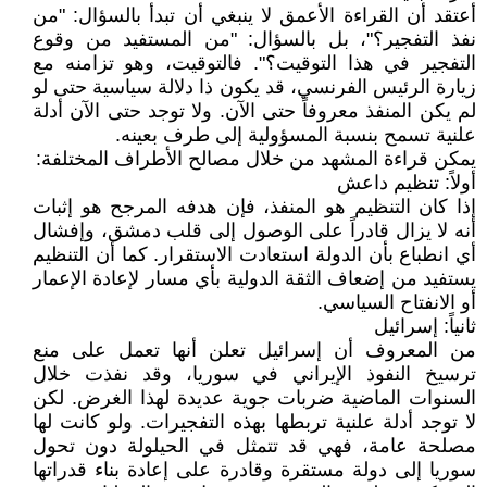
أعتقد أن القراءة الأعمق لا ينبغي أن تبدأ بالسؤال: "من
نفذ التفجير؟"، بل بالسؤال: "من المستفيد من وقوع
التفجير في هذا التوقيت؟". فالتوقيت، وهو تزامنه مع
زيارة الرئيس الفرنسي، قد يكون ذا دلالة سياسية حتى لو
لم يكن المنفذ معروفاً حتى الآن. ولا توجد حتى الآن أدلة
علنية تسمح بنسبة المسؤولية إلى طرف بعينه.
يمكن قراءة المشهد من خلال مصالح الأطراف المختلفة:
أولاً: تنظيم داعش
إذا كان التنظيم هو المنفذ، فإن هدفه المرجح هو إثبات
أنه لا يزال قادراً على الوصول إلى قلب دمشق، وإفشال
أي انطباع بأن الدولة استعادت الاستقرار. كما أن التنظيم
يستفيد من إضعاف الثقة الدولية بأي مسار لإعادة الإعمار
أو الانفتاح السياسي.
ثانياً: إسرائيل
من المعروف أن إسرائيل تعلن أنها تعمل على منع
ترسيخ النفوذ الإيراني في سوريا، وقد نفذت خلال
السنوات الماضية ضربات جوية عديدة لهذا الغرض. لكن
لا توجد أدلة علنية تربطها بهذه التفجيرات. ولو كانت لها
مصلحة عامة، فهي قد تتمثل في الحيلولة دون تحول
سوريا إلى دولة مستقرة وقادرة على إعادة بناء قدراتها