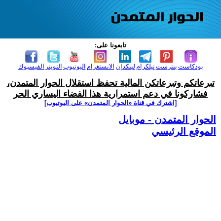
تابعونا على:
بودكاست
بنترست
تيلكرام
لينكدإن
الانستغرام
اليوتيوب
التويتر
الفيسبوك
تبرعاتكم وتبرعاتكن المالية تحفظ استقلال الحوار المتمدن،
فشاركونا في دعم استمرارية هذا الفضاء اليساري الحر
[اشترك في قناة ‫«الحوار المتمدن» على اليوتيوب]
الحوار المتمدن - موبايل
الموقع الرئيسي