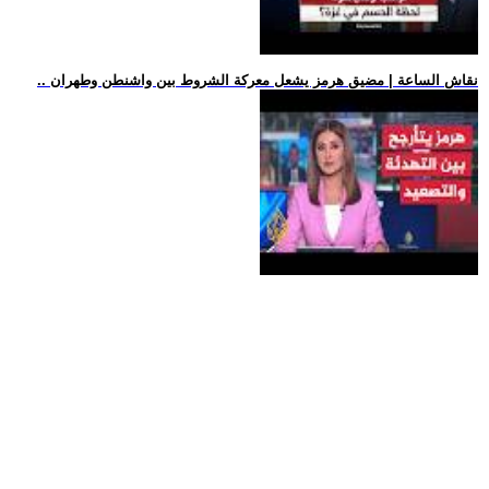
.. نقاش الساعة | مضيق هرمز يشعل معركة الشروط بين واشنطن وطهران