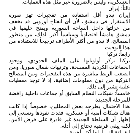
العسكرية، وليس بالضرورة عبر مثل هذه العمليات.
ثالثاً: إيران
إيران تبدو أقل استفادة من تفجيرات تهز صورة
الاستقرار في دمشق، لأن أي انفتاح أوروبي قد يخفف
من عزلتها داخل الساحة السورية ويمنح حليفها في
دمشق هامشاً اقتصادياً وسياسياً أكبر. لذلك، من منظور
المصالح، لا تبدو من أكثر الأطراف ترجيحاً للاستفادة من
هذا التوقيت.
رابعاً: تركيا
تركيا تركز أولوياتها على الملف الحدودي، ووجود
الجماعات الكردية المسلحة، وترتيبات شمال سوريا. ومن
الصعب الربط مباشرة بين هذه التفجيرات وبين المصالح
التركية من دون معلومات إضافية، إذ لا توجد معطيات
علنية تشير إلى ذلك.
خامساً: شبكات النظام السابق أو جماعات داخلية رافضة
للمرحلة الجديدة
هذا الاحتمال يطرحه بعض المحللين، خصوصاً إذا كانت
هناك شبكات أمنية أو عسكرية فقدت نفوذها وتسعى إلى
إظهار أن السلطة الجديدة غير قادرة على فرض الأمن.
لكنه يبقى فرضية تحتاج إلى أدلة.
القراءة التي أراها أكثر أهمية