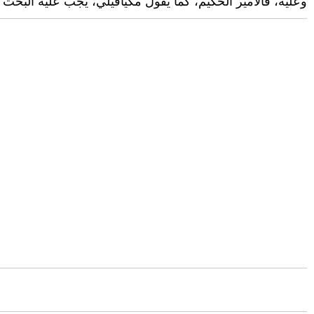
وعليه، فالأمير الحكيم، كما يقول مكيافيلي، يجب عليه البحث 