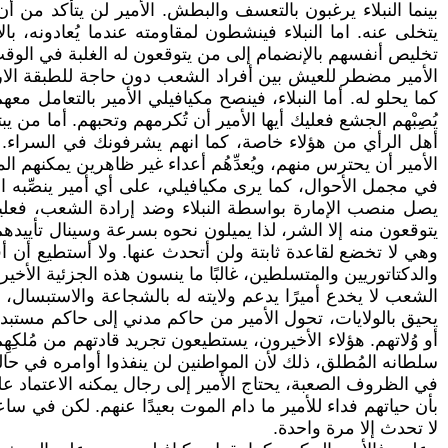
بينما النبلاء يرغبون بالتعسف والبطش. الأمير لن يتأكد من أ
يتخلى عنه. اما النبلاء فينشطون لمقاومته عندما يُعادونه، ب
تخليص أنفسهم بالإنضمام إلى من يتوقعون له الغلبة في الوق
الأمير مضطر للعيش بين أفراد الشعب دون حاجة للطبقة الارس
كما يحلو له. أما النبلاء، فينصح مكيافيلي الأمير بالتعامل مع
يُصِبْهم الجشع فعليك أيها الأمير أن تُكرمهم وتحبهم. أما من
أهل الرأي من هؤلاء خاصة، كما انهم يشرفونك في السراء. 
الأمير أن يحترس منهم، ويُعدِّهُم أعداء غير ظاهرين يمكنهم ا
في مجمل الأحوال، كما يرى مكيافيلي، على أي أمير ينصِّبه ال
يصل منصب الإمارة بواسطة النبلاء وضد إرادة الشعب، فعلي
يتوقعون منه إلا الشر، لذا يميلون نحوه بسرعة وسينال تأيي
وهي لا تخضع لقاعدة ثابتة ولن أتحدث عنها. ولا أستطيع أن 
والدكتاتوريين والمتسلطين، غالبًا ما ينسون هذه الجزئية الأ
الشعب لا يخدع أميرًا يدعم ولايته له بالشجاعة والاستبسال،
يحيق بالولايات، تحول الأمير من حاكم مدني إلى حاكم مستبد م
أو وُلاتهم. هؤلاء الأخيرون، يستطيعون تجريد قادتهم من مُلك
سلطانه المُطلق، ذلك لأن المواطنين لن ينفذوا أوامره في حالة 
في الظروف الصعبة، يحتاج الأمير إلى رجال يمكنه الاعتماد عل
بأن حياتهم فداء للأمير ما دام الموت بعيدًا عنهم. لكن في سا
لا تحدث إلا مرة واحدة.