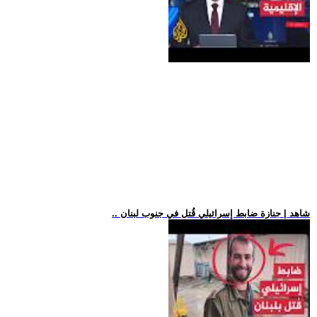
.. شاهد | جنازة ضابط إسرائيلي قُتل في جنوب لبنان