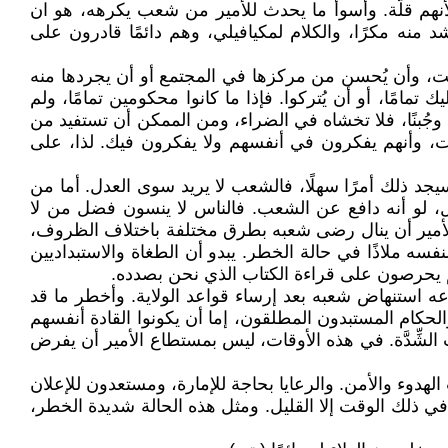
لأنهم قلَّة. وأسوأ ما يحدث للأمير من شعب يكرهه، هو ان
شد منه مكرًا، والكلام لمكيافيلي، وهم دائمًا قادرون على
قت، وأن يُحسن من مركزها في المجتمع أو أن يجردها منه
مامًا، أو أن يُتركوا. فإذا ما كانوا محكومين تمامًا، ولم
ا وجُبنًا، فلا تخشاه في الضراء، ومن الممكن أن تستفيد من
ت، وأنهم يفكرون في أنفسهم ولا يفكرون فيك. لذا، على
يجد ذلك أمرًا سهلًا، فالشعب لا يريد سوى العدل. أما من
ل، لو أنه دافع عن الشعب. فالناس لا ينسون فضل من لا
 الأمير أن ينال رضى شعبه بطرق مختلفة باختلاف الظروف،
 ملاذًا في حالة الخطر. يبدو أن الطغاة والاستبداديين
نهم يحرصون على قراءة الكتاب الذي نحن بصدده.
اعه استنهاض شعبه بعد إرساء قواعد الولاية. وأخطر ما قد
لحكام المستبدون المطلقون، إما أن يكونوا القادة أنفسهم
الشِّدَّة. في هذه الأوقات، ليس بمستطاع الأمير أن يفرض
لهدوء والأمن. والرعايا بحاجة للإمارة، ومستعدون للإعلان
 في ذلك الوقت إلا القليل. ومثل هذه الحالة شديدة الخطر،