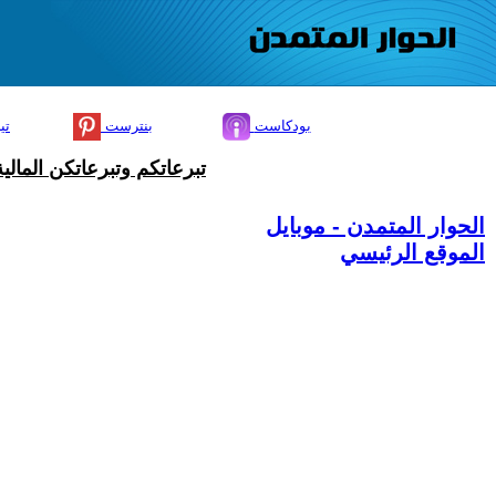
بودكاست
بنترست
تي
تبرعاتكم وتبرعاتكن المال
الحوار المتمدن - موبايل
الموقع الرئيسي