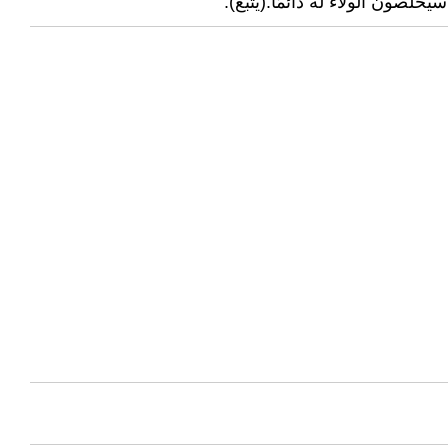
لصون الولاء له دائمًا.(يتبع).