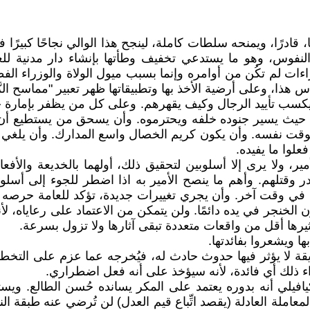
يًا، قادرًا، ويمنحه سلطات كاملة، لينجح هذا الوالي نجاحًا كبيرًا
ة في النفوس، وهو ما يستدعي تخفيف وطأتها بإنشاء دار مدنية
ءات لم تكُن من أوامره وإنما بسبب ميول الولاة والوزراء الفظّ
اس هذا، وعلى أرضية الأخذ بها وتطبيقاتها ظهر تعبير "مماسح الزّ
يكسب تأييد الرجال وكيف يقهرهم. وعلى كل من يظفر بإمارة 
ه، حيث يسير جنوده خلفه ويحترموه. وأن يسحق من يستطيع أن ي
لوقت نفسه. وأن يكون كريم الخصال واسع المدارك. وأن يلغي نظ
لوا ما يفيده.
، ولا يرى إلا أسلوبين لتحقيق ذلك، أولهما بالخديعة والأفع
ر وقتلهم. وأهم ما ينصح الأمير به اذا اضطر للجوء إلى أسلو
ثلها في وقت آخر. وأن يجري تغييرات جديدة، تؤكد للعامة حر
خنجر في يده دائمًا. ولن يتمكن من الاعتماد على رعاياه، لأن
ثيرها أقل من واقعات متعددة تبقى آثارها ولا تزول بسرعة.
ا ويشعروا بفائدتها.
 لا يؤثر فيها حدوث حادث له، فيُخرجه عما عزم على التخطيط 
راء ذلك أي فائدة، لأنه سيؤخذ على أنه فعل اضطراري.
مكيافيلي أنه بدوره يعتمد على المكر يسانده حُسن الطالع. 
لمعاملة العادلة (يقصد اتِّباع قيم العدل) لن تُرضي عنه طبقة 