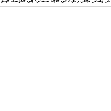
عن وسائل تجعل رعاياه في حاجة مستمرة إلى حكومته. حينئذٍ سيخ