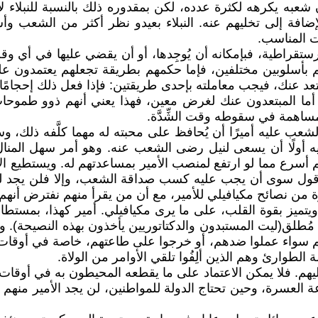
ن شعبه يكرهه لكثرة عدده، لكن بمقدوره ذلك بالنسبة للنبلاء 
الإضافة إلى تخليهم عنه. النبلاء بعيدو نظر أكثر من الشعب وأ
ت المناسب.
تقراطية، فبإمكانه أن يُوجِدها، أو أن يقضي عليها في أي و
هم بأسلوبين مختلفين، فإما حكمهم بطريقة تجعلهم يعتمدون عليك ت
 يبتعد عنك، فيجب معاملته بإحدى طريقتين: فإذا فعل ذلك إحجامً
أما المبتعدون عنك لغرض معين، فهذا يعني أنهم ذوو طموحا
لمساهمة في سقوطه وقت الشِّدَّة.
شعب عليه أميرًا أن يُحافظ على محبته له مهما كلَّفه ذلك، وس
ه أولًا أن يسعى لنيل رضى الشعب عنه. وهو أمر سهل المنا
دهم أسرع مما لو ارتفع لمنصب الأمير بمساعدتهم له. ويستطيع
أقول سوى أن يجب عليه كسب صداقة الشعب، وإلا فلن يجد لنفسه
خيرة من نصائح مكيافيلي للأمير، مع أن من يقرأ منهم نفترض أ
 ويتميز بقوة القلب، على ما يرى مكيافيلي. أمير كهذا، بمستط
ُطلق(ليت المستبدون والدكتاتوريين يأخذون بهذه النصيحة). وا
ِهِم سواء عملوا ضدهم، أو خرجوا على طاعتهم، خاصة في أوقات 
الطوارئ وهم الذين ألِفُوا تلقي الأوامر من الولاة.
يهم. فلا يمكن الاعتماد على ما يقطعه المحيطون به في أوقات ا
عة العسرة، وحين تحتاج الدولة للمواطنين، لن يجد الأمير منهم