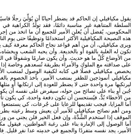
يقول مكيافيلي إن الحاكم قد يضطر أحيانًا أن يُوَلِّيَ رجلًا قاس
السلطة المتناهية غير مناسبة دائمًا، فقد تولِّدُ الكراهي
المحكومين، يُفضل أن يُعلن الأمير للجميع أن ما اتخذ من إجرا
هذه النصيحة المكيافيلية الأكثر استخدامًا وتوظيفًا حتى يوم الن
ويرى مكيافيلي، أن من أهم قواعد نجاح الحاكم معرفة كيف 
تكون له الغلبة بالقوة أو بالخديعة. وأن يحبه الشعب ويخشا
من الأوضاع كُلَّ ما هو حديث. وأن يكون صارمًا وشفوقًا في ا
على صداقته مع الملوك والأمراء بطريقة تُسعدهم وخاصة إذا فع
يخصص مكيافيلي فصلًا في كتابه لكيفية الوصول لمنصب الأمير
مكيافيلي أنموذجين للظفر بمنصب الأمير، بأخذ الخصوم بالغد
ليرتكبها مرة واحدة حتى لا يضطر للعودة إلى ارتكابها أو م
جُبن أو بناء على نصائح من حوله، سيفرض على نفسه أن يكون ال
من الأخطاء بُدُّ، فيُستحسن أن تكون دفعة واحدة، كي يكون تأ
أما المزايا، فيجب تقديمها للرعايا على جُرعات، كي يستمتعوا به
ومن أهم نصائح ميكيافيلي للأمير أن يعيش وسط رعيته بطريقة
الموقف إذا استخدم الشِّدَّةَ، وإن فعل الخير فلن يجني من و
أما الوصول إلى الإمارة بناء على رغبة المواطنين، فيقول 
الأمير، يجد نفسه متفردًا والجميع في خدمته عدا نفر قليل. فا