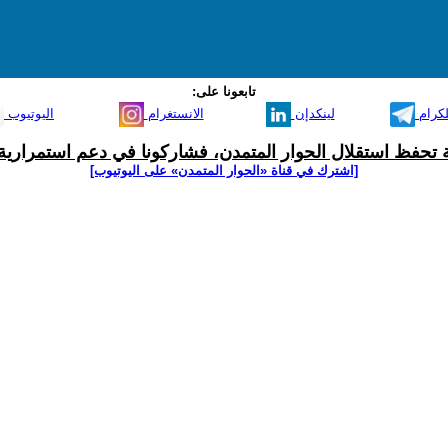
تابعونا على:
لكرام
لينكدإن
الانستغرام
اليوتيوب
ية تحفظ استقلال الحوار المتمدن، فشاركونا في دعم استمرارية 
[اشترك في قناة ‫«الحوار المتمدن» على اليوتيوب]