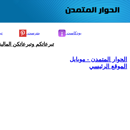
بودكاست
بنترست
تي
تبرعاتكم وتبرعاتكن المال
الحوار المتمدن - موبايل
الموقع الرئيسي