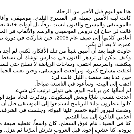
هذا هو اليوم قبل الأخير من الرحلة.
كانت ليلة الأمس جميلة في المسرح البلدي. موسيقى، وأغانٍ 
فالموسيقى والمسرح والفنون ليست ترفاً، بل أدوات خفية تع
قالت لي حنان إن دروس الموسيقى والرسم والألعاب في المدار
أعادني كلامها إلى صيف عام 2005
عمره، لا بعد أن يكبر.
حاولت فيما بعد أن أطبق شيئاً من تلك الأفكار، لكنني لم أجد من
وكيف يمكن أن تزدهر الفنون في مدارس توشك أن تسقط من 
مكتظة، والمرسم اختفى، وساحات الرياضة لا تصلح حتى للمشي
أُغلقت مسارح كثيرة، وتراجعت الموسيقى، وحين يغيب الجمال، 
حين عدنا بعد منتصف الليل قالت لي:
اذهب إلى البيت، وسأعود في التاسعة صباحاً.
لم أسألها عن برنامج اليوم. هي تتولى ترتيب كل شيء.
أعددت لنفسي شايًا وبعض البسكويت، وتذكرت فجأة مؤيد الب
كانوا ينتظرون بداية البرنامج ليستمعوا إلى الموسيقى قبل أن 
وضعت لفيروز أغنية «نسم علينا الهوا»، وجلست في الشرفة.
أخذتني الذاكرة إلى بيتنا القديم.
كنا في الصيف ننام فوق السطح. كان واسعاً، تغطيه طبقة من
برودة. كنا عشرة إخوة. قبل الغروب نفرش أسرّتنا ثم ننزل، وح