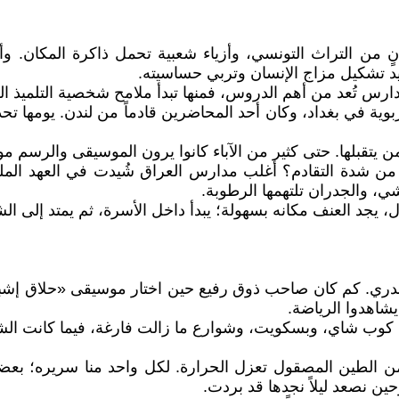
من التراث التونسي، وأزياء شعبية تحمل ذاكرة المكان. وأنا 
يد تشكيل مزاج الإنسان وتربي حساسيته.
س تُعد من أهم الدروس، فمنها تبدأ ملامح شخصية التلميذ ال
، حين شاركت في دورة تربوية في بغداد، وكان أحد المحاضرين قادماً من لندن
 يتقبلها. حتى كثير من الآباء كانوا يرون الموسيقى والرسم مواد
شدة التقادم؟ أغلب مدارس العراق شُيدت في العهد الملك
، والجدران تلتهمها الرطوبة.
يجد العنف مكانه بسهولة؛ يبدأ داخل الأسرة، ثم يمتد إلى الش
دري. كم كان صاحب ذوق رفيع حين اختار موسيقى «حلاق إشبي
يشاهدوا الرياضة.
 كوب شاي، وبسكويت، وشوارع ما زالت فارغة، فيما كانت الش
 الطين المصقول تعزل الحرارة. لكل واحد منا سريره؛ بعضها 
ين نصعد ليلاً نجدها قد بردت.