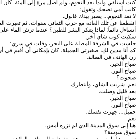
كنت أستلقي وأبدأ بعد النجوم، ولم أصل مرة إلى المئة. كان الن
كانت أمي تضحك وتقول:
لا تعد النجوم... يصير بيدك فالول.
انقطعنا عن تلك العادة مع حرب الثماني سنوات، ثم تغيرت 
أتساءل دائماً: لماذا يتنكر البشر للطين؟ عندما ترش الماء ع
سكبت كوب شاي آخر.
جلست في الشرفة المطلة على البحر، وقلت في سري:
كم أنا مدين لكِ، صغيرتي الجميلة. كان بإمكاني أن أقيم في أ
رن الهاتف في الصالة.
صباح الخير.
صباح النور.
صحوت؟
نعم. شربت الشاي، وأنتظرك.
بعد قليل وصلت.
صباح الخير.
صباح النور.
جميل... جهزت نفسك.
نعم.
هيا إلى سوق المدينة الذي لم تزره أمس.
سوق سوسة؟