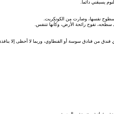
وم يسبقني دائماً.
السطوح نفسها، وصارت من الكونكريت.
لى سطحه، تفوح رائحة الأرض، وكأنها تتنفس.
ي فندق من فنادق سوسة أو القنطاوي، وربما لا أحظى إلا بنافذة