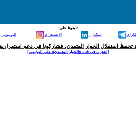
تابعونا على:
لكرام
لينكدإن
الانستغرام
اليوتيوب
ية تحفظ استقلال الحوار المتمدن، فشاركونا في دعم استمرارية 
[اشترك في قناة ‫«الحوار المتمدن» على اليوتيوب]