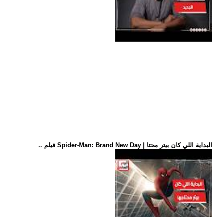
.. فيلم Spider-Man: Brand New Day | البداية اللي كان بيتر محتا