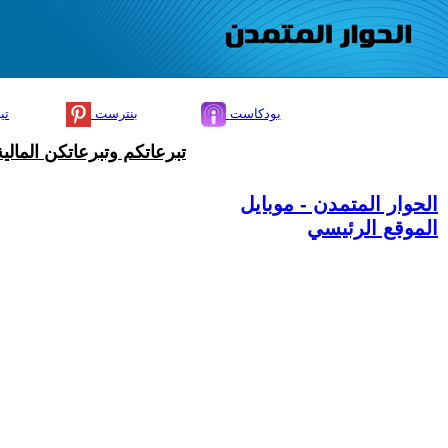
بودكاست
بنترست
تي
تبرعاتكم وتبرعاتكن المال
الحوار المتمدن - موبايل
الموقع الرئيسي