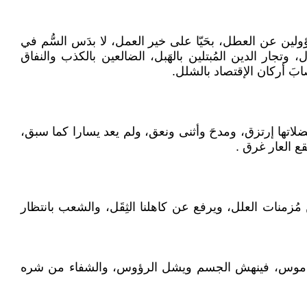
ؤولين عن العطل، بحَيّا على خير العمل، لا بدَس السُّم في
وتجار الدين المُبتلين بالهَبل، الضالعين بالكذب والنفاق
ابَ أركان الإقتصاد بالشلل.
ضلاتها إرتزق، ومدحَ وأثنى ونعق، ولم يعد يسارا كما سبق،
ع العار غرق .
مُزمنات العلل، ويرفع عن كاهلنا الثِقَل، والشعب بانتظار
والجاموس، فينهش الجسم ويشل الرؤوس، والشفاء من شره