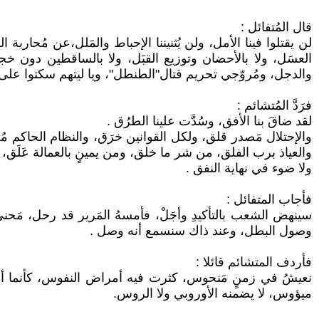
قال المُتفائل :
لن يقتلوا فينا الأمل، ولن يُثنيننا الإحباط والمَلل،عن مُحار
العسَل، ولا بالأحضان وتوزيع القبَل، ولا بالساقطين دون خجل
والدجل، ومُروّجي تحريم قتال"الطنطل"، ويا ليتهم سكتوا على ال
فرَدَّ المُتشائم :
لقد ضاقَ بنا الأفق، وسُدَّت علينا الطرُق .
والإحتلال مَصدر قلق، ولكل القوانين خرَق، والنظام الحاكم مُ
والعياذ برب الفلق، من شر ما خلق، ومن يمينٍ بالعمالة عَلَق
ولا ضوء في نهاية النفق .
فأجاب المتفائل :
سينهض الشعب بالتأكيدِ وأجَلْ، فأمسهُ المَرير قد رحل، مَحن
وصول البطل، وعند ذاك سنسمع أنه وصل .
فأردف المتشائم قائلا :
نعيشُ في زمنٍ مَنحوس، كثرت فيه أمراض النفوس، كأنما أص
ميؤوس، لا يضمنه الأوروبي ولا الروس.