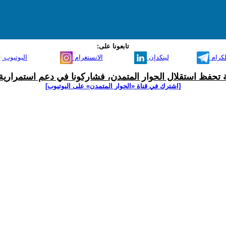
تابعونا على:
لكرام
لينكدإن
الانستغرام
اليوتيوب
ية تحفظ استقلال الحوار المتمدن، فشاركونا في دعم استمرارية 
[اشترك في قناة ‫«الحوار المتمدن» على اليوتيوب]