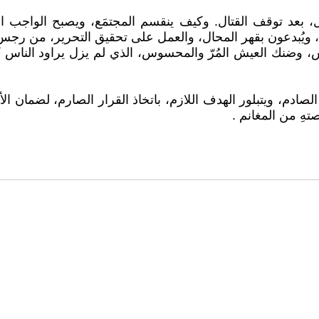
 بعد توقف القتال. وكيف ينقسم المجتمَع، ويصبح الواجب المُ
، ويُبدعون بقهر المحال، والعمل على تحقيق التحرير، من رجس 
س، وضنك العيش المُرّ والمحسوس، الذي لم يزل يراود الناس ك
الصادم، ويتبلور الهدف اللازم، باتخاذ القرار الصارم، لضمان ال
هِ من المغانم .