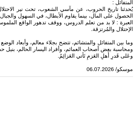
المتفائل :
يُحدثنا تاريخ الحروب، عن مآسي الشعوب، تحت نير الاحتلال،
الحصول على المال، بينما يقاوم الأبطال، في السهول والجبال
العبرة : لا بد من تعلم الدروس، ووقف تدهور الواقع الملمو
الإحتلال والمُرتزقة.
وما بين المتفائل والمتشائم، تتضح بجلاء معالم، وأبعاد الوضع 
ومحاسبة بعض أصحاب العمائم، وأفراد اليسار الحالم، بنيل حصت
وعَلى قَدرِ أَهلِ العَزمِ تَأتي العَزائِمُ.
موسكو/ 06.07.2026