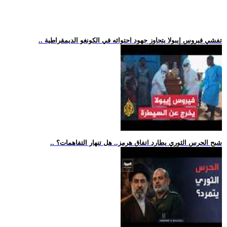
.. تفشي فيروس إيبولا يتجاوز جهود احتوائه في الكونغو الديمقراطية
.. شبح الحرس الثوري يطارد اتفاق هرمز.. هل تنهار التفاهمات؟