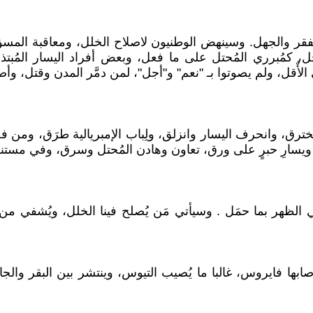
بة الفقر والجهل. وسينهض الوطنيون لاصلاح الخلل، ومعاقبة المس
، كمُبرري المُحتل على ما فعل، وبعض أفراد اليسار المُبتذل، 
أٌقل، ولم يصوتوا بـ "نعم" و"أجل"، لمن دمَّر المدن وقتل، وأص
خترق، وانحرف اليسار وانزلق، ولِباب الإمبريالية طرَق، ومن ف
، ويسارِ حبرٍ على ورق، تعاون وهادن المُحتل وسرق، وفي مستنق
ي الظهر بما حمَل . وسيأتي مَن يُصلح فينا الخلل، ويُشفي من 
ابها فايروس، غالبا ما يُصيب التيوس، وينتشر بين البقر 